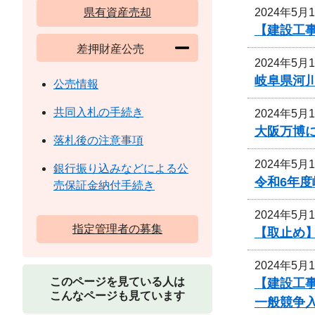
2024年5月
県有資産売却
【建設工
差押財産公売
2024年5月
岐阜県河
公売情報
共同入札の手続き
2024年5月
大阪万博
落札後の注意事項
2024年5月
銀行振り込みなどによる公
令和6年
売保証金納付手続き
2024年5月
指定管理者の募集
【取止め】
2024年5月
このページを見ている人は
【建設工事
こんなページも見ています
一般競争