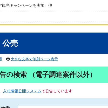
ア観光キャンペーンを実施」他
・公売
示
大きな文字で印刷ページ表示
告の検索 （電子調達案件以外）
、
入札情報公開システム
で公告しています