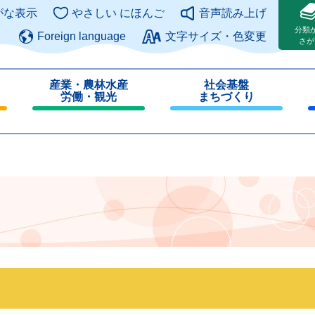
このページの本文へ
がな表示
やさしい にほんご
音声読み上げ
分類
Foreign language
文字サイズ・色変更
さが
産業・農林水産
社会基盤
労働・観光
まちづくり
閉
閉
じ
じ
る
る