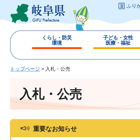
ペ
メ
ふり
ー
ニ
ジ
ュ
の
ー
先
を
くらし・防災
子ども・女性
頭
飛
環境
医療・福祉
で
ば
閉
閉
す
し
じ
じ
。
て
る
る
トップページ
>
入札・公売
本
文
へ
入札・公売
重要なお知らせ