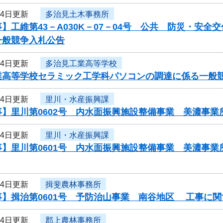
14日更新
多治見土木事務所
】工維第43－A030K－07－04号 公共 防災・安
一般競争入札公告
14日更新
多治見工業高等学校
業高等学校セラミック工学科パソコンの調達に係る
14日更新
里川・水産振興課
事】里川第0602号 内水面振興施設整備事業 美濃事
14日更新
里川・水産振興課
事】里川第0601号 内水面振興施設整備事業 美濃事
14日更新
揖斐農林事務所
事】揖治第0601号 予防治山事業 南谷地区 工事に
14日更新
郡上農林事務所