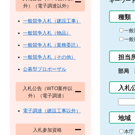
キーワー
外）（電子調達以外）
種類
一般競争入札（建設工事）
一般
一般競争入札（物品）
一般
一般競争入札（業務委託）
担当
一般競争入札（その他）
公募型プロポーザル
部局
入札
入札公告（WTO案件以
外）（電子調達）
期
間
電子調達（建設工事以外）
の
地域
始
入札参加資格
ま
本庁