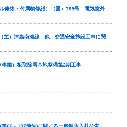
ンネル修繕・付属物修繕）（国）365号 電気室外
安全）（主）津島南濃線 他 交通安全施設工事に関
雪寒事業）板取除雪基地整備第2期工事
第06－107他号)に関する一般競争入札公告