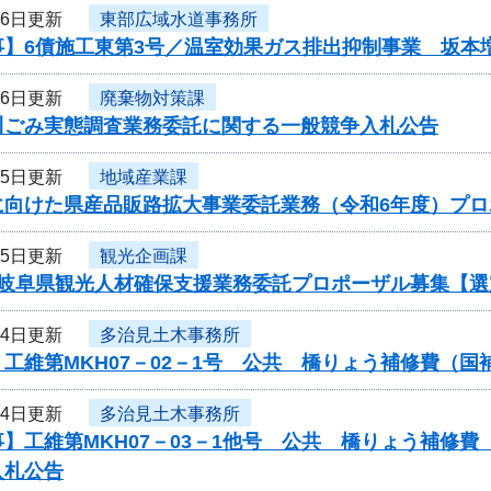
16日更新
東部広域水道事務所
事】6債施工東第3号／温室効果ガス排出抑制事業 坂本
16日更新
廃棄物対策課
川ごみ実態調査業務委託に関する一般競争入札公告
15日更新
地域産業課
に向けた県産品販路拡大事業委託業務（令和6年度）プ
15日更新
観光企画課
度岐阜県観光人材確保支援業務委託プロポーザル募集【選
14日更新
多治見土木事務所
工維第MKH07－02－1号 公共 橋りょう補修費（
14日更新
多治見土木事務所
】工維第MKH07－03－1他号 公共 橋りょう補修
入札公告