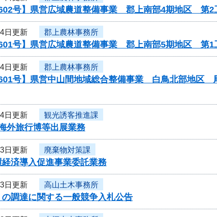
602号】県営広域農道整備事業 郡上南部4期地区 第2
14日更新
郡上農林事務所
601号】県営広域農道整備事業 郡上南部5期地区 第
14日更新
郡上農林事務所
0601号】県営中山間地域総合整備事業 白鳥北部地区
14日更新
観光誘客推進課
度海外旅行博等出展業務
13日更新
廃棄物対策課
環経済導入促進事業委託業務
13日更新
高山土木事務所
」の調達に関する一般競争入札公告