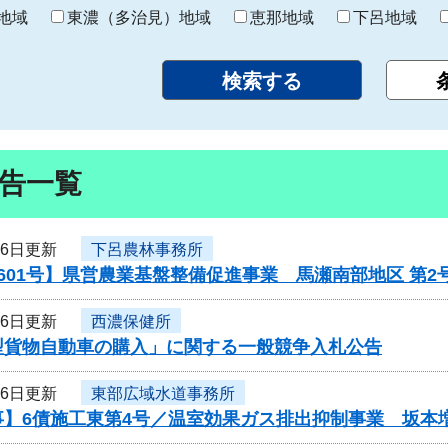
り
地域
東濃（多治見）地域
恵那地域
下呂地域
告一覧
16日更新
下呂農林事務所
601号】県営農業基盤整備促進事業 馬瀬南部地区 第
16日更新
西濃保健所
型貨物自動車の購入」に関する一般競争入札公告
16日更新
東部広域水道事務所
事】6債施工東第4号／温室効果ガス排出抑制事業 坂本