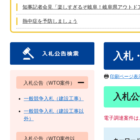
知事記者会見「楽しすぎるぞ岐阜！岐阜県アウトド
熱中症を予防しましょう
本
入札
文
印刷ページ表
入札公告（WTO案件）
入札公
一般競争入札（建設工事）
一般競争入札（建設工事以
電子調達案件は
外）
入札公告（WTO案件以