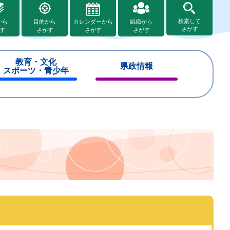
検索して
から
目的から
カレンダーから
組織から
さがす
す
さがす
さがす
さがす
教育・文化
県政情報
スポーツ・青少年
閉
閉
じ
じ
る
る