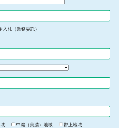
争入札（業務委託）
地域
中濃（美濃）地域
郡上地域