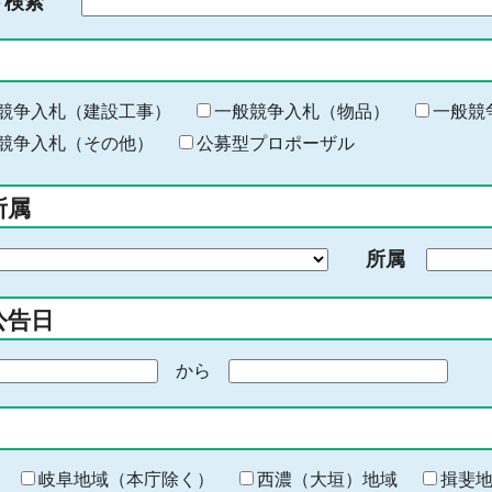
ド検索
検
索
す
る
キ
競争入札（建設工事）
一般競争入札（物品）
一般競
ー
競争入札（その他）
公募型プロポーザル
ワ
ー
所属
ド
を
所属
入
力
公告日
から
期
間
の
終
わ
岐阜地域（本庁除く）
西濃（大垣）地域
揖斐