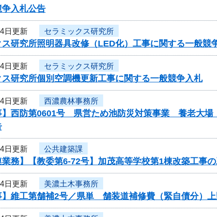
競争入札公告
24日更新
セラミックス研究所
クス研究所照明器具改修（LED化）工事に関する一般競
24日更新
セラミックス研究所
クス研究所個別空調機更新工事に関する一般競争入札
24日更新
西濃農林事務所
事】西防第0601号 県営ため池防災対策事業 養老大
告
24日更新
公共建築課
業務】【教委第6-72号】加茂高等学校第1棟改築工事
24日更新
美濃土木事務所
事】維工第舗補2号／県単 舗装道補修費（緊自債分）上