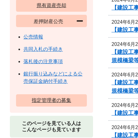
県有資産売却
【建設工
差押財産公売
2024年6月
【建設工
公売情報
2024年6月
共同入札の手続き
【建設工事
規模橋梁等
落札後の注意事項
銀行振り込みなどによる公
2024年6月
売保証金納付手続き
【建設工事
規模橋梁等
指定管理者の募集
2024年6月
【建設工
このページを見ている人は
2024年6月
こんなページも見ています
【建設工