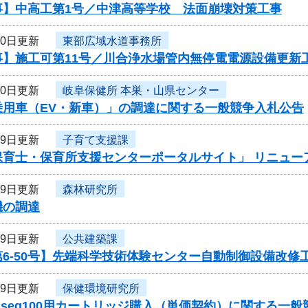
事】中高工第1号／中津高等学校 法面崩壊対策工事
20日更新
東部広域水道事務所
事】施工可第11号／川合浄水場管内無停電電源設備更新
20日更新
岐阜保健所 本巣・山県センター
乗用車（EV・新車）」の調達に関する一般競争入札公告
19日更新
子育て支援課
保育士・保育所支援センターポータルサイト」 リニュー
19日更新
森林研究所
機の調達
19日更新
公共建築課
6-50号】先端科学技術体験センター自動制御設備改修
19日更新
保健環境研究所
iseq100用カートリッジ購入（単価契約）に関する一