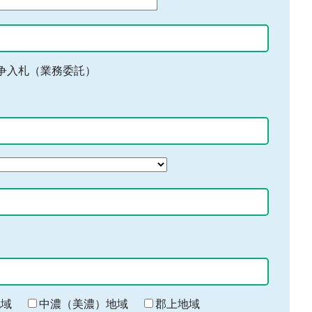
争入札（業務委託）
地域
中濃（美濃）地域
郡上地域