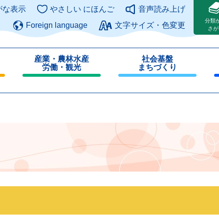
このページの本文へ
がな表示
やさしい にほんご
音声読み上げ
分類
Foreign language
文字サイズ・色変更
さが
産業・農林水産
社会基盤
労働・観光
まちづくり
閉
閉
じ
じ
る
る