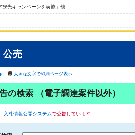
ア観光キャンペーンを実施」他
・公売
示
大きな文字で印刷ページ表示
告の検索 （電子調達案件以外）
、
入札情報公開システム
で公告しています