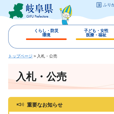
ペ
メ
ふり
ー
ニ
ジ
ュ
の
ー
先
を
くらし・防災
子ども・女性
頭
飛
環境
医療・福祉
で
ば
閉
閉
す
し
じ
じ
。
て
る
る
トップページ
>
入札・公売
本
文
へ
入札・公売
重要なお知らせ