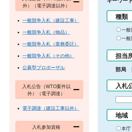
キーワー
外）（電子調達以外）
種類
一般競争入札（建設工事）
一般
一般競争入札（物品）
一般
一般競争入札（業務委託）
担当
一般競争入札（その他）
公募型プロポーザル
部局
入札
入札公告（WTO案件以
外）（電子調達）
期
間
電子調達（建設工事以外）
の
地域
始
入札参加資格
ま
本庁