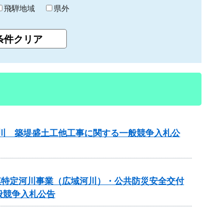
飛騨地域
県外
津屋川 築堤盛土工他工事に関する一般競争入札公
 大規模特定河川事業（広域河川）・公共防災安全交付
般競争入札公告