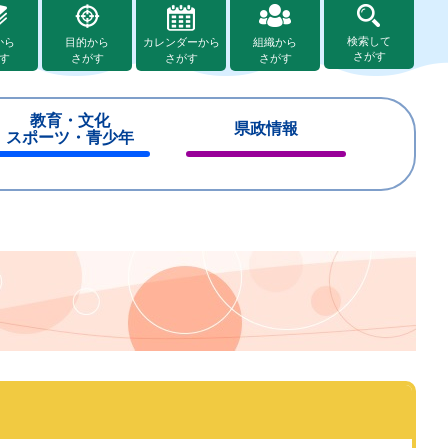
検索して
から
目的から
カレンダーから
組織から
さがす
す
さがす
さがす
さがす
教育・文化
県政情報
スポーツ・青少年
閉
閉
じ
じ
る
る