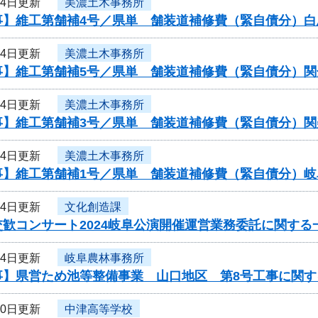
24日更新
美濃土木事務所
事】維工第舗補4号／県単 舗装道補修費（緊自債分）白
24日更新
美濃土木事務所
事】維工第舗補5号／県単 舗装道補修費（緊自債分）関
24日更新
美濃土木事務所
事】維工第舗補3号／県単 舗装道補修費（緊自債分）関
24日更新
美濃土木事務所
事】維工第舗補1号／県単 舗装道補修費（緊自債分）
24日更新
文化創造課
歓コンサート2024岐阜公演開催運営業務委託に関する
24日更新
岐阜農林事務所
事】県営ため池等整備事業 山口地区 第8号工事に関す
20日更新
中津高等学校