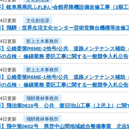
事】岐阜県県民ふれあい会館昇降機設備改修工事（3期
24日更新
文化創造課
事】飛騨・世界生活文化センター芸術堂舞台機構等改修
24日更新
郡上土木事務所
】公維委第R6ME-2他号/公共 道路メンテナンス補
の点検・ 修繕業務 委託工事に関する一般競争入札公告
24日更新
郡上土木事務所
】公維委第R6ME-1他号/公共 道路メンテナンス補
の点検・ 修繕業務 委託工事に関する一般競争入札公告
24日更新
飛騨農林事務所
事】飛治第0610号 公共 復旧治山工事（上沢上）に関
24日更新
飛騨農林事務所
事】飛中第0602号 県営中山間地域総合整備事業 北