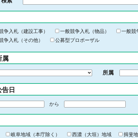
ド検索
検
索
す
る
キ
競争入札（建設工事）
一般競争入札（物品）
一般競
ー
競争入札（その他）
公募型プロポーザル
ワ
ー
所属
ド
を
所属
入
力
公告日
から
期
間
の
終
わ
岐阜地域（本庁除く）
西濃（大垣）地域
揖斐