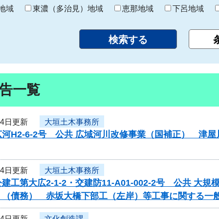
り
地域
東濃（多治見）地域
恵那地域
下呂地域
告一覧
24日更新
大垣土木事務所
河H2-6-2号 公共 広域河川改修事業（国補正） 
24日更新
大垣土木事務所
建工第大広2-1-2・交建防11-A01-002-2号 公共
）（債務） 赤坂大橋下部工（左岸）等工事に関する一
24日更新
文化創造課