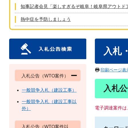
知事記者会見「楽しすぎるぞ岐阜！岐阜県アウトド
熱中症を予防しましょう
本
入札
文
印刷ページ表
入札公告（WTO案件）
入札公
一般競争入札（建設工事）
一般競争入札（建設工事以
電子調達案件は
外）
入札公告（WTO案件以