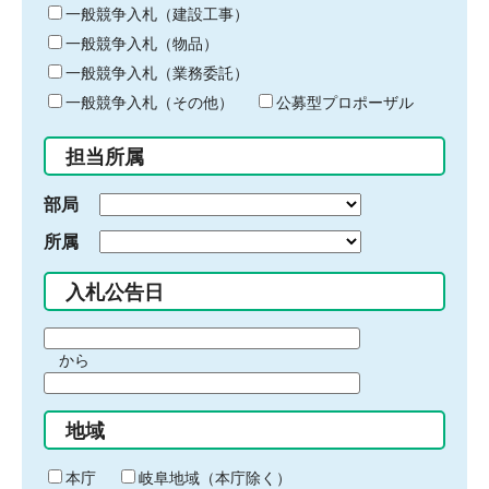
キ
一般競争入札（建設工事）
ー
一般競争入札（物品）
ワ
一般競争入札（業務委託）
ー
ド
一般競争入札（その他）
公募型プロポーザル
を
入
担当所属
力
部局
所属
入札公告日
期
から
間
期
の
間
始
地域
の
ま
終
り
わ
本庁
岐阜地域（本庁除く）