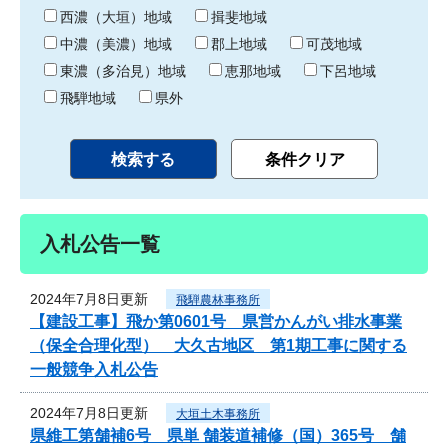
り
西濃（大垣）地域
揖斐地域
中濃（美濃）地域
郡上地域
可茂地域
東濃（多治見）地域
恵那地域
下呂地域
飛騨地域
県外
入札公告一覧
2024年7月8日更新
飛騨農林事務所
【建設工事】飛か第0601号 県営かんがい排水事業
（保全合理化型） 大久古地区 第1期工事に関する
一般競争入札公告
2024年7月8日更新
大垣土木事務所
県維工第舗補6号 県単 舗装道補修（国）365号 舗