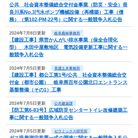
公共 社会資本整備総合交付金事業（防災・安全）長
良川系No.3汚水ポンプ機械設備（再構築）工事（債
務）（第102-PM-22号）に関する一般競争入札公告
2024年7月8日更新
岐阜農林事務所
【建設工事】県営かんがい排水事業（保全合理化
型） 木田中屋敷地区 電気設備更新工事に関する一
般競争入札公告
2024年7月5日更新
美濃土木事務所
【建設工事】都公工第1号/公共 社会資本整備総合交
付金（都市公園） 岐阜県百年公園北口エントランス
基盤整備（その1）工事
2024年7月5日更新
公共建築課
【防工第6-83号】広域防災センタートイレ改修建築工
事に関する一般競争入札公告
2024年7月5日更新
セラミックス研究所
ガス吸着測定装置一式の調達に関する一般競争入札公