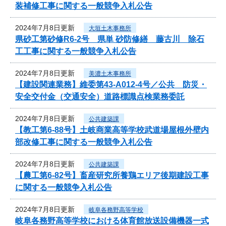
装補修工事に関する一般競争入札公告
2024年7月8日更新
大垣土木事務所
県砂工第砂修R6-2号 県単 砂防修繕 藤古川 除石
工工事に関する一般競争入札公告
2024年7月8日更新
美濃土木事務所
【建設関連業務】維委第43-A012-4号／公共 防災・
安全交付金（交通安全）道路標識点検業務委託
2024年7月8日更新
公共建築課
【教工第6-88号】土岐商業高等学校武道場屋根外壁内
部改修工事に関する一般競争入札公告
2024年7月8日更新
公共建築課
【農工第6-82号】畜産研究所養鶏エリア後期建設工事
に関する一般競争入札公告
2024年7月8日更新
岐阜各務野高等学校
岐阜各務野高等学校における体育館放送設備機器一式