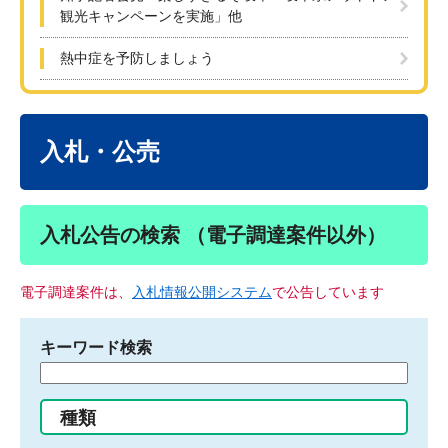
観光キャンペーンを実施」他
熱中症を予防しましょう
本
文
入札・公売
入札公告の検索 （電子調達案件以外）
電子調達案件は、
入札情報公開システム
で公告しています
キーワード検索
検
索
す
種類
る