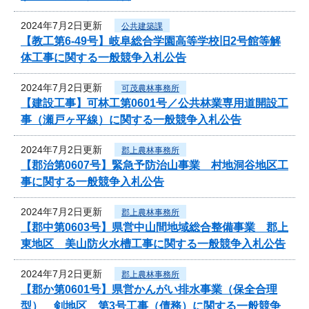
2024年7月2日更新
公共建築課
【教工第6-49号】岐阜総合学園高等学校旧2号館等解
体工事に関する一般競争入札公告
2024年7月2日更新
可茂農林事務所
【建設工事】可林工第0601号／公共林業専用道開設工
事（瀬戸ヶ平線）に関する一般競争入札公告
2024年7月2日更新
郡上農林事務所
【郡治第0607号】緊急予防治山事業 村地洞谷地区工
事に関する一般競争入札公告
2024年7月2日更新
郡上農林事務所
【郡中第0603号】県営中山間地域総合整備事業 郡上
東地区 美山防火水槽工事に関する一般競争入札公告
2024年7月2日更新
郡上農林事務所
【郡か第0601号】県営かんがい排水事業（保全合理
型） 剣地区 第3号工事（債務）に関する一般競争