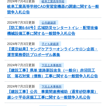
2024年7月4日更新
岐阜工業高等学校
岐阜工業高等学校CAD実習室機器の調達に関する一般
競争入札公告
2024年7月3日更新
公共建築課
【防工第6-64号】広域防災センタートイレ・配管改修
機械設備工事に関する一般競争入札公告
2024年7月3日更新
子ども家庭課
【選定結果】ヤングケアラーオンラインサロン企画・
運営業務委託プロポーザル募集
2024年7月2日更新
下呂土木事務所
【建設工事】県単 道路新設改良（一般分）赤沼田工
区 落石対策（債務）工事に関する一般競争入札公告
2024年7月2日更新
下呂土木事務所
【建設工事】公共 事業間連携補助（通常砂防事業）
越シケ平谷床掘工工事に関する一般競争入札公告