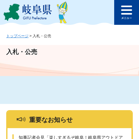
ペ
メ
このページの本文へ
ー
ニ
メ
ジ
ュ
ニ
の
ー
ュ
先
を
ー
頭
飛
トップページ
>
入札・公売
で
ば
す
し
入札・公売
。
て
本
文
へ
重要なお知らせ
知事記者会見「楽しすぎるぞ岐阜！岐阜県アウトドア