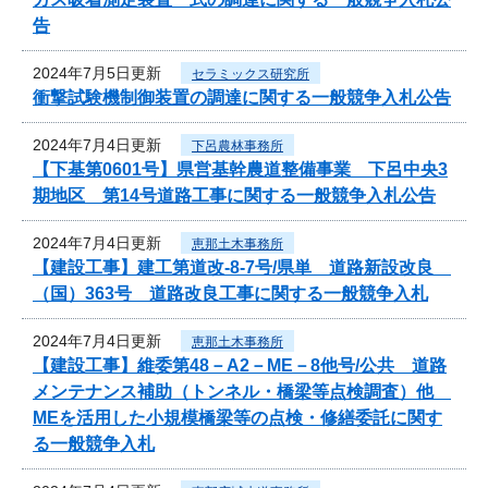
告
2024年7月5日更新
セラミックス研究所
衝撃試験機制御装置の調達に関する一般競争入札公告
2024年7月4日更新
下呂農林事務所
【下基第0601号】県営基幹農道整備事業 下呂中央3
期地区 第14号道路工事に関する一般競争入札公告
2024年7月4日更新
恵那土木事務所
【建設工事】建工第道改-8-7号/県単 道路新設改良
（国）363号 道路改良工事に関する一般競争入札
2024年7月4日更新
恵那土木事務所
【建設工事】維委第48－A2－ME－8他号/公共 道路
メンテナンス補助（トンネル・橋梁等点検調査）他
MEを活用した小規模橋梁等の点検・修繕委託に関す
る一般競争入札