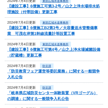
2024年7月4日更新
東部広域水道事務所
【建設工事】6債施工可第3-2号／山之上浄水場排水処
理施設（付帯設備）更新工事
2024年7月4日更新
東部広域水道事務所
【建設工事】6債施工B2第3号／大容量送水管整備事
業 可茂右岸第1幹線流量計等設置工事
2024年7月4日更新
東部広域水道事務所
【建設工事】6債施工可第4号／山之上浄水場滅菌設備
（貯蔵槽）更新工事
2024年7月4日更新
防災課
「防災教育フェア運営等委託業務」に関する一般競争
入札公告
2024年7月4日更新
防災課
「岐阜県広域防災センター体験装置（VRゴーグル）
の調達」に関する一般競争入札公告