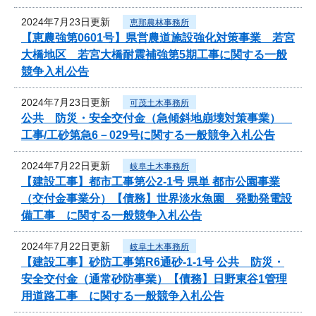
2024年7月23日更新
恵那農林事務所
【恵農強第0601号】県営農道施設強化対策事業 若宮
大橋地区 若宮大橋耐震補強第5期工事に関する一般
競争入札公告
2024年7月23日更新
可茂土木事務所
公共 防災・安全交付金（急傾斜地崩壊対策事業）
工事/工砂第急6－029号に関する一般競争入札公告
2024年7月22日更新
岐阜土木事務所
【建設工事】都市工事第公2-1号 県単 都市公園事業
（交付金事業分）【債務】世界淡水魚園 発動発電設
備工事 に関する一般競争入札公告
2024年7月22日更新
岐阜土木事務所
【建設工事】砂防工事第R6通砂-1-1号 公共 防災・
安全交付金（通常砂防事業）【債務】日野東谷1管理
用道路工事 に関する一般競争入札公告