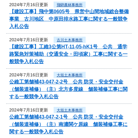
2024年7月16日更新
飛騨農林事務所
【建設工事】飛中第0605号 県営中山間地域総合整備
事業 古川地区 中原田排水路工事に関する一般競争
入札公告
2024年7月16日更新
古川土木事務所
【建設工事】工維3公第HT-11-05-hK1号 公共 通学
路緊急対策補助（交通安全・田頃家）工事に関する一
般競争入札公告
2024年7月16日更新
大垣土木事務所
公維工第舗補43-047-2-2号 公共 防災・安全交付金
（舗装道補修）（主）北方多度線 舗装補修工事に関
する一般競争入札公告
2024年7月16日更新
大垣土木事務所
公維工第舗補43-047-2-1号 公共 防災・安全交付金
（舗装道補修）（主）南濃関ケ原線 舗装補修工事に
関する一般競争入札公告