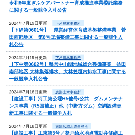
令和6年度ぎふケアパートナー育成推進事業委託業務
に関する一般競争入札公告
2024年7月19日更新
下呂農林事務所
【下経第0601号】 県営経営体育成基盤整備事業 菅
田西部地区 第6号ほ場整備工事に関する一般競争入
札公告
2024年7月19日更新
下呂農林事務所
【下中第0602号】県営中山間地域総合整備事業 益田
南部地区 大林集落排水、大林笠垣内排水工事に関する
一般競争入札公告
2024年7月18日更新
恵那土木事務所
【建設工事】河工第公堰H5他号/公共 ダムメンテナ
ンス事業（R5国補正）他（中野方ダム）空調設備更
新工事に関する一般競争入札
2024年7月18日更新
東部広域水道事務所
【建設工事】工東第5号／釜戸給水地点電動弁修繕工