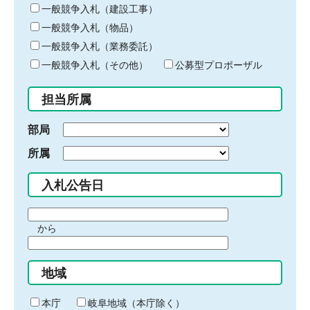
キ
一般競争入札（建設工事）
ー
一般競争入札（物品）
ワ
一般競争入札（業務委託）
ー
ド
一般競争入札（その他）
公募型プロポーザル
を
入
担当所属
力
部局
所属
入札公告日
期
から
間
期
の
間
始
地域
の
ま
終
り
わ
本庁
岐阜地域（本庁除く）