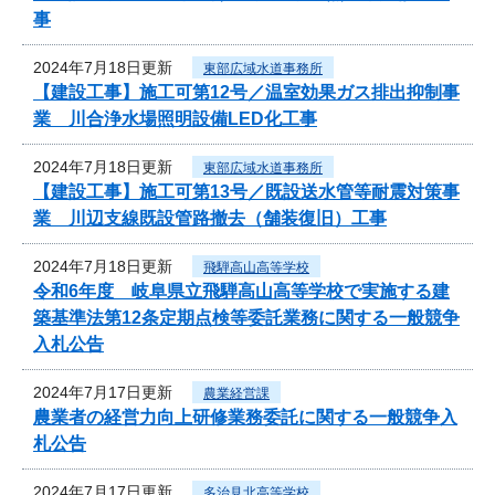
事
2024年7月18日更新
東部広域水道事務所
【建設工事】施工可第12号／温室効果ガス排出抑制事
業 川合浄水場照明設備LED化工事
2024年7月18日更新
東部広域水道事務所
【建設工事】施工可第13号／既設送水管等耐震対策事
業 川辺支線既設管路撤去（舗装復旧）工事
2024年7月18日更新
飛騨高山高等学校
令和6年度 岐阜県立飛騨高山高等学校で実施する建
築基準法第12条定期点検等委託業務に関する一般競争
入札公告
2024年7月17日更新
農業経営課
農業者の経営力向上研修業務委託に関する一般競争入
札公告
2024年7月17日更新
多治見北高等学校