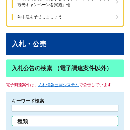
観光キャンペーンを実施」他
熱中症を予防しましょう
本
文
入札・公売
入札公告の検索 （電子調達案件以外）
電子調達案件は、
入札情報公開システム
で公告しています
キーワード検索
検
索
す
種類
る