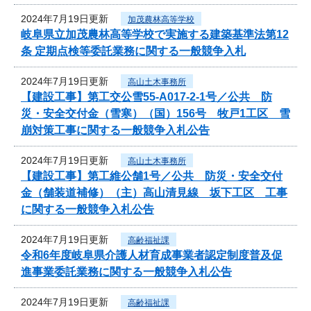
2024年7月19日更新
加茂農林高等学校
岐阜県立加茂農林高等学校で実施する建築基準法第12
条 定期点検等委託業務に関する一般競争入札
2024年7月19日更新
高山土木事務所
【建設工事】第工交公雪55-A017-2-1号／公共 防
災・安全交付金（雪寒）（国）156号 牧戸1工区 雪
崩対策工事に関する一般競争入札公告
2024年7月19日更新
高山土木事務所
【建設工事】第工維公舗1号／公共 防災・安全交付
金（舗装道補修）（主）高山清見線 坂下工区 工事
に関する一般競争入札公告
2024年7月19日更新
高齢福祉課
令和6年度岐阜県介護人材育成事業者認定制度普及促
進事業委託業務に関する一般競争入札公告
2024年7月19日更新
高齢福祉課