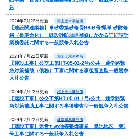
告
2024年7月22日更新
郡上土木事務所
【建設関連業務】単砂委第砂修長R6-B号/県単 砂防修
繕（長寿命化） 既設砂防堰堤補修にかかる詳細設計
業務委託に関する一般競争入札公告
2024年7月22日更新
郡上土木事務所
【建設工事】公交工第HT-05-02-2号/公共 通学路緊
急対策補助（債務）工事に関する事後審査型一般競争
入札公告
2024年7月22日更新
郡上土木事務所
【建設工事】公交工第HT-05-01-1号/公共 通学路緊
急対策補助工事に関する事後審査型一般競争入札公告
2024年7月22日更新
岐阜農林事務所
【建設工事】県営ため池等整備事業 奥池地区 第1
号工事に関する一般競争入札公告