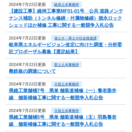
2024年7月22日更新
岐阜土木事務所
【建設工事】維持工事第MF01-01号 公共 道路メンテ
ナンス補助（トンネル修繕・付属物修繕）徳永ロック
シェッドほか補修 工事に関する一般競争入札公告
2024年7月22日更新
省エネ・再エネ社会推進課
岐阜県エネルギービジョン改定に向けた調査・分析委
託プロポーザル募集【選定結果】
2024年7月22日更新
郡上土木事務所
敷鉄板の調達について
2024年7月22日更新
大垣土木事務所
県維工第舗補7号 県単 舗装道補修（一）養老垂井
線 舗装補修工事に関する一般競争入札公告
2024年7月22日更新
大垣土木事務所
県維工第舗補5号 県単 舗装道補修（主）羽島養老
線 舗装補修工事に関する一般競争入札公告