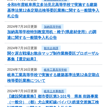
令和6年度岐阜県立多治見北高等学校で実施する建築
基準法第12条定期点検等委託業務に関する一般競争入
札公告
2024年7月16日更新
加納高等学校
加納高等学校特別教室用机・椅子(県産材使用）の調
達に関する一般競争入札公告
2024年7月16日更新
観光企画課
関ケ原古戦場お散歩マップ制作業務委託プロポーザル
募集【選定結果】
2024年7月16日更新
岐阜工業高等学校
岐阜工業高等学校で実施する建築基準法第12条定期点
検等委託業務について
2024年7月16日更新
岐阜土木事務所
【建設関連業務】都市委託第3-101号 県単 街路事業
（一般分）（都）犬山東町線バイパス鉄道交差施工検