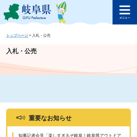
ペ
メ
このページの本文へ
ー
ニ
メ
ジ
ュ
ニ
の
ー
ュ
先
を
ー
頭
飛
トップページ
>
入札・公売
で
ば
す
し
入札・公売
。
て
本
文
へ
重要なお知らせ
知事記者会見「楽しすぎるぞ岐阜！岐阜県アウトドア