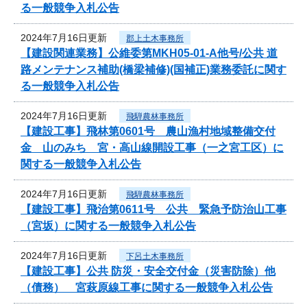
る一般競争入札公告
2024年7月16日更新
郡上土木事務所
【建設関連業務】公維委第MKH05-01-A他号/公共 道
路メンテナンス補助(橋梁補修)(国補正)業務委託に関す
る一般競争入札公告
2024年7月16日更新
飛騨農林事務所
【建設工事】飛林第0601号 農山漁村地域整備交付
金 山のみち 宮・高山線開設工事（一之宮工区）に
関する一般競争入札公告
2024年7月16日更新
飛騨農林事務所
【建設工事】飛治第0611号 公共 緊急予防治山工事
（宮坂）に関する一般競争入札公告
2024年7月16日更新
下呂土木事務所
【建設工事】公共 防災・安全交付金（災害防除）他
（債務） 宮萩原線工事に関する一般競争入札公告