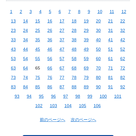
1
2
3
4
5
6
7
8
9
10
11
12
13
14
15
16
17
18
19
20
21
22
23
24
25
26
27
28
29
30
31
32
33
34
35
36
37
38
39
40
41
42
43
44
45
46
47
48
49
50
51
52
53
54
55
56
57
58
59
60
61
62
63
64
65
66
67
68
69
70
71
72
73
74
75
76
77
78
79
80
81
82
83
84
85
86
87
88
89
90
91
92
93
94
95
96
97
98
99
100
101
102
103
104
105
106
前のページへ
次のページへ