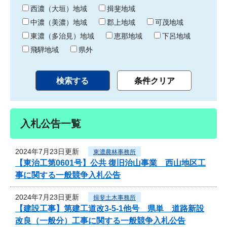
り
西濃（大垣）地域
揖斐地域
中濃（美濃）地域
郡上地域
可茂地域
東濃（多治見）地域
恵那地域
下呂地域
飛騨地域
県外
入札公告一覧
2024年7月23日更新
東濃農林事務所
【東治工第0601号】公共 復旧治山事業 西山地区工
事に関する一般競争入札公告
2024年7月23日更新
揖斐土木事務所
【建設工事】第建工道改3-5-1他号 県単 道路新設
改良（一般分）工事に関する一般競争入札公告