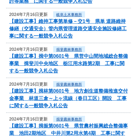
討等業務 に関する一般競争入札公告
2024年7月16日更新
岐阜土木事務所
【建設工事】維持工事第単修－交1号 県単 道路維持
修繕（交通安全）管内県管理道路交通安全施設修繕工
事に関する一般競争入札公告
2024年7月16日更新
揖斐農林事務所
【建設工事】揖中第0601号 県営中山間地域総合整備
事業 揖斐川中央地区 栃江用水路第2期 工事に関
する一般競争入札公告
2024年7月16日更新
揖斐農林事務所
【建設工事】揖林第0601号 地方創生道整備推進交付
金事業 林道三倉～上ヶ流線（春日工区）開設 工事
に関する一般競争入札公告
2024年7月16日更新
揖斐農林事務所
【建設工事】揖振第0601号 県営農村振興総合整備事
業 池田2期地区 中井川第2用水第4期 工事に関す