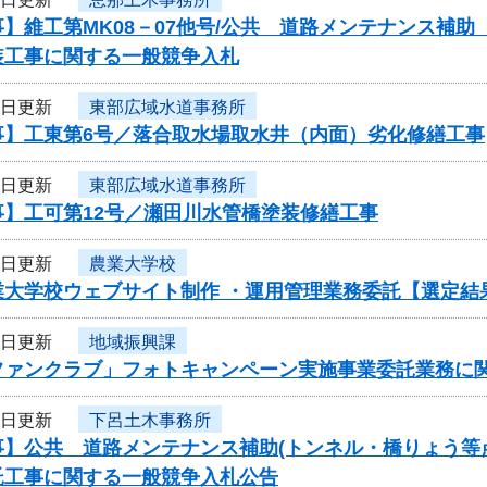
】維工第MK08－07他号/公共 道路メンテナンス補
装工事に関する一般競争入札
8日更新
東部広域水道事務所
事】工東第6号／落合取水場取水井（内面）劣化修繕工事
8日更新
東部広域水道事務所
事】工可第12号／瀬田川水管橋塗装修繕工事
7日更新
農業大学校
業大学校ウェブサイト制作 ・運用管理業務委託【選定結
7日更新
地域振興課
ファンクラブ」フォトキャンペーン実施事業委託業務に
6日更新
下呂土木事務所
事】公共 道路メンテナンス補助(トンネル・橋りょう等
託工事に関する一般競争入札公告