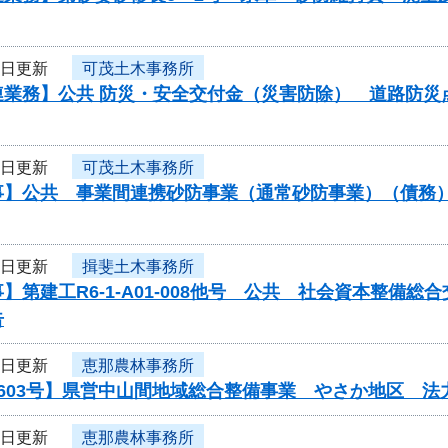
6日更新
可茂土木事務所
業務】公共 防災・安全交付金（災害防除） 道路防災点検委
6日更新
可茂土木事務所
】公共 事業間連携砂防事業（通常砂防事業）（債務）工
6日更新
揖斐土木事務所
】第建工R6-1-A01-008他号 公共 社会資本整備
告
6日更新
恵那農林事務所
0603号】県営中山間地域総合整備事業 やさか地区 
6日更新
恵那農林事務所