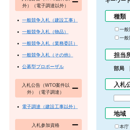
キーワー
外）（電子調達以外）
種類
一般競争入札（建設工事）
一般
一般競争入札（物品）
一般
一般競争入札（業務委託）
担当
一般競争入札（その他）
公募型プロポーザル
部局
入札
入札公告（WTO案件以
外）（電子調達）
期
間
電子調達（建設工事以外）
の
地域
始
入札参加資格
ま
本庁