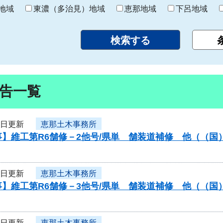
り
地域
東濃（多治見）地域
恵那地域
下呂地域
告一覧
8日更新
恵那土木事務所
】維工第R6舗修－2他号/県単 舗装道補修 他（（国
8日更新
恵那土木事務所
】維工第R6舗修－3他号/県単 舗装道補修 他（（国
8日更新
恵那土木事務所