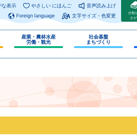
このページの本文へ
がな表示
やさしい にほんご
音声読み上げ
分類
Foreign language
文字サイズ・色変更
さが
産業・農林水産
社会基盤
労働・観光
まちづくり
閉
閉
じ
じ
る
る