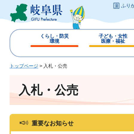
ペ
メ
ふり
ー
ニ
ジ
ュ
の
ー
先
を
くらし・防災
子ども・女性
頭
飛
環境
医療・福祉
で
ば
閉
閉
す
し
じ
じ
。
て
る
る
トップページ
>
入札・公売
本
文
へ
入札・公売
重要なお知らせ