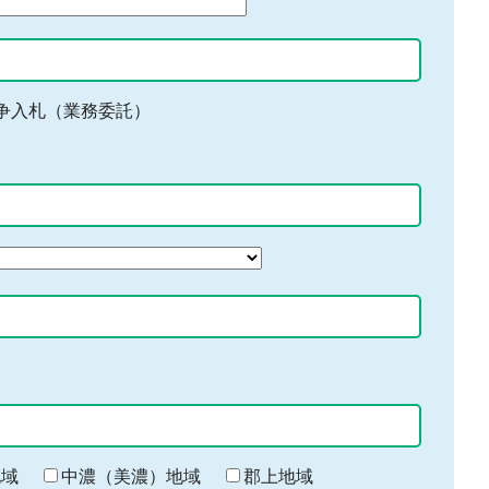
争入札（業務委託）
地域
中濃（美濃）地域
郡上地域