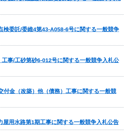
託/委維4第43-A058-6号に関する一般競争
事/工砂第砂6-012号に関する一般競争入札公
総合交付金（改築）他（債務）工事に関する一般競
法力屋用水路第1期工事に関する一般競争入札公告