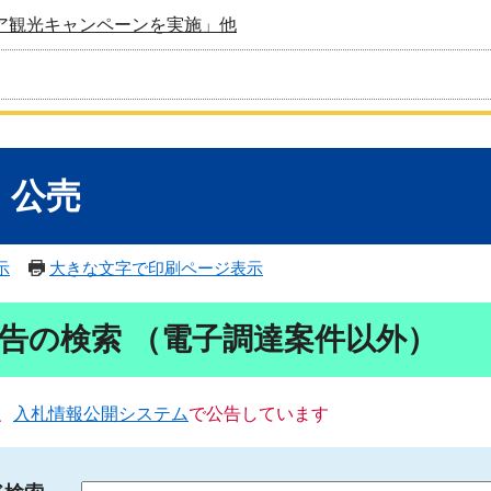
ア観光キャンペーンを実施」他
・公売
示
大きな文字で印刷ページ表示
告の検索 （電子調達案件以外）
、
入札情報公開システム
で公告しています