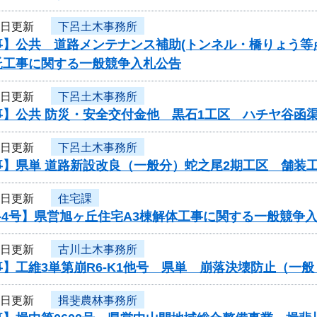
6日更新
下呂土木事務所
事】公共 道路メンテナンス補助(トンネル・橋りょう等
託工事に関する一般競争入札公告
6日更新
下呂土木事務所
事】公共 防災・安全交付金他 黒石1工区 ハチヤ谷函
6日更新
下呂土木事務所
事】県単 道路新設改良（一般分）蛇之尾2期工区 舗装
6日更新
住宅課
-4号】県営旭ヶ丘住宅A3棟解体工事に関する一般競争
6日更新
古川土木事務所
】工維3単第崩R6-K1他号 県単 崩落決壊防止（一
6日更新
揖斐農林事務所