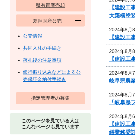
県有資産売却
【建設工事
大簗橋塗
差押財産公売
2024年8月
公売情報
【建設工
共同入札の手続き
2024年8月
【建設工
落札後の注意事項
銀行振り込みなどによる公
2024年8月
売保証金納付手続き
岐阜県農
2024年8月
指定管理者の募集
「岐阜県
2024年8月
このページを見ている人は
【建設工
こんなページも見ています
繕業務委