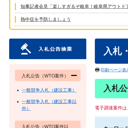
知事記者会見「楽しすぎるぞ岐阜！岐阜県アウトド
熱中症を予防しましょう
本
入札
文
印刷ページ表
入札公告（WTO案件）
入札公
一般競争入札（建設工事）
一般競争入札（建設工事以
電子調達案件は
外）
入札公告（WTO案件以