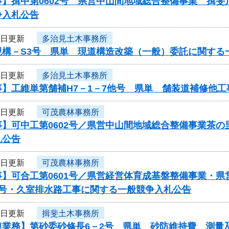
事】揖中第0602号 県営中山間地域総合整備事業 揖
争入札公告
6日更新
多治見土木事務所
現構－S3号 県単 現道構造改築（一般）委託に関する
6日更新
多治見土木事務所
事】工維単第舗補H7－1－7他号 県単 舗装道補修他
6日更新
可茂農林事務所
事】可中工第0602号／県営中山間地域総合整備事業茶
札公告
6日更新
可茂農林事務所
事】可合工第0601号／県営経営体育成基盤整備事業・
3号・久室排水路工事に関する一般競争入札公告
6日更新
揖斐土木事務所
連業務】第砂委砂修長6－2号 県単 砂防維持費 測量