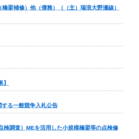
助（橋梁補修）他（債務）（（主）瑞浪大野瀬線）
果】
関する一般競争入札公告
点検調査）MEを活用した小規模橋梁等の点検修