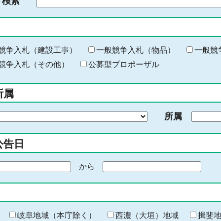
ド検索
検
索
す
る
キ
競争入札（建設工事）
一般競争入札（物品）
一般競
ー
競争入札（その他）
公募型プロポーザル
ワ
ー
所属
ド
を
所属
入
力
公告日
から
期
間
の
終
わ
岐阜地域（本庁除く）
西濃（大垣）地域
揖斐