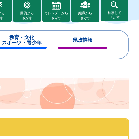
検索して
から
目的から
カレンダーから
組織から
さがす
す
さがす
さがす
さがす
教育・文化
県政情報
スポーツ・青少年
閉
閉
じ
じ
る
る