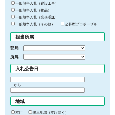
キ
一般競争入札（建設工事）
ー
一般競争入札（物品）
ワ
一般競争入札（業務委託）
ー
ド
一般競争入札（その他）
公募型プロポーザル
を
入
担当所属
力
部局
所属
入札公告日
期
から
間
期
の
間
始
地域
の
ま
終
り
わ
本庁
岐阜地域（本庁除く）