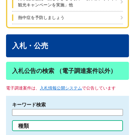
観光キャンペーンを実施」他
熱中症を予防しましょう
本
文
入札・公売
入札公告の検索 （電子調達案件以外）
電子調達案件は、
入札情報公開システム
で公告しています
キーワード検索
検
索
す
種類
る