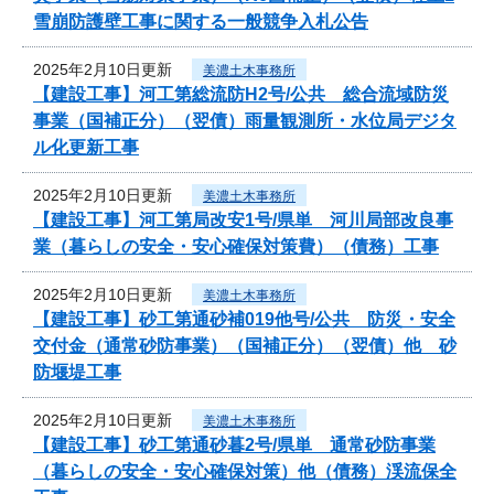
雪崩防護壁工事に関する一般競争入札公告
2025年2月10日更新
美濃土木事務所
【建設工事】河工第総流防H2号/公共 総合流域防災
事業（国補正分）（翌債）雨量観測所・水位局デジタ
ル化更新工事
2025年2月10日更新
美濃土木事務所
【建設工事】河工第局改安1号/県単 河川局部改良事
業（暮らしの安全・安心確保対策費）（債務）工事
2025年2月10日更新
美濃土木事務所
【建設工事】砂工第通砂補019他号/公共 防災・安全
交付金（通常砂防事業）（国補正分）（翌債）他 砂
防堰堤工事
2025年2月10日更新
美濃土木事務所
【建設工事】砂工第通砂暮2号/県単 通常砂防事業
（暮らしの安全・安心確保対策）他（債務）渓流保全