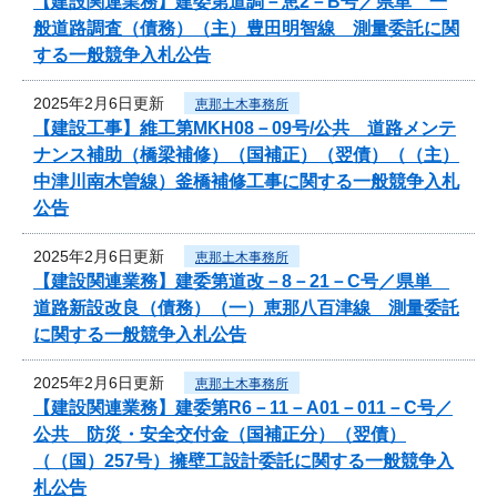
【建設関連業務】建委第道調－恵2－B号／県単 一
般道路調査（債務）（主）豊田明智線 測量委託に関
する一般競争入札公告
2025年2月6日更新
恵那土木事務所
【建設工事】維工第MKH08－09号/公共 道路メンテ
ナンス補助（橋梁補修）（国補正）（翌債）（（主）
中津川南木曽線）釜橋補修工事に関する一般競争入札
公告
2025年2月6日更新
恵那土木事務所
【建設関連業務】建委第道改－8－21－C号／県単
道路新設改良（債務）（一）恵那八百津線 測量委託
に関する一般競争入札公告
2025年2月6日更新
恵那土木事務所
【建設関連業務】建委第R6－11－A01－011－C号／
公共 防災・安全交付金（国補正分）（翌債）
（（国）257号）擁壁工設計委託に関する一般競争入
札公告