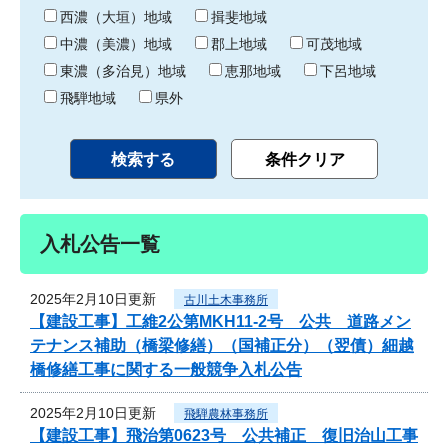
り
西濃（大垣）地域
揖斐地域
中濃（美濃）地域
郡上地域
可茂地域
東濃（多治見）地域
恵那地域
下呂地域
飛騨地域
県外
入札公告一覧
2025年2月10日更新
古川土木事務所
【建設工事】工維2公第MKH11-2号 公共 道路メン
テナンス補助（橋梁修繕）（国補正分）（翌債）細越
橋修繕工事に関する一般競争入札公告
2025年2月10日更新
飛騨農林事務所
【建設工事】飛治第0623号 公共補正 復旧治山工事