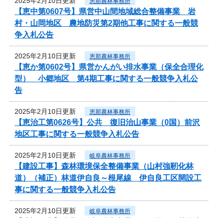
2025年2月10日更新
恵那農林事務所
【恵中第0607号】県営中山間地域総合整備事業 岩
村・山岡地区 農地防災第2期他工事に関する一般競
争入札公告
2025年2月10日更新
恵那農林事務所
【恵か第0602号】県営かんがい排水事業（保全合理化
型） 小郷地区 第4期工事に関する一般競争入札公
告
2025年2月10日更新
恵那農林事務所
【恵治工第0626号】公共 復旧治山事業（0国）前沢
地区工事に関する一般競争入札公告
2025年2月10日更新
岐阜農林事務所
【建設工事】森林環境保全整備事業（山村強靭化林
道）（補正）林道伊自良～根尾線 伊自良工区開設工
事に関する一般競争入札公告
2025年2月10日更新
岐阜農林事務所