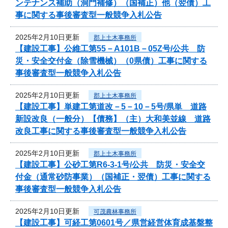
ンテナンス補助（洞門補修）（国補正）他（翌債）工
事に関する事後審査型一般競争入札公告
2025年2月10日更新
郡上土木事務所
【建設工事】公維工第55－A101B－05Z号/公共 防
災・安全交付金（除雪機械）（0県債）工事に関する
事後審査型一般競争入札公告
2025年2月10日更新
郡上土木事務所
【建設工事】単建工第道改－5－10－5号/県単 道路
新設改良（一般分）【債務】（主）大和美並線 道路
改良工事に関する事後審査型一般競争入札公告
2025年2月10日更新
郡上土木事務所
【建設工事】公砂工第R6-3-1号/公共 防災・安全交
付金（通常砂防事業）（国補正・翌債）工事に関する
事後審査型一般競争入札公告
2025年2月10日更新
可茂農林事務所
【建設工事】可経工第0601号／県営経営体育成基盤整