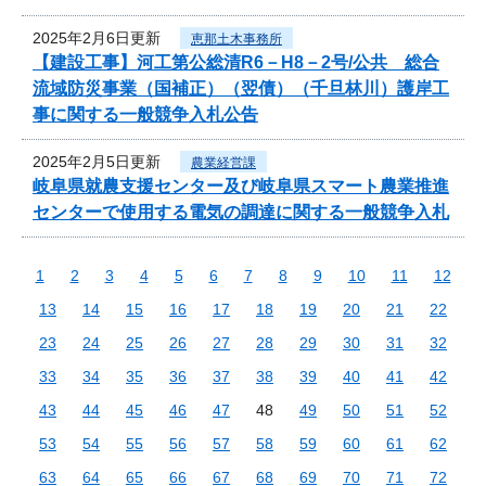
2025年2月6日更新
恵那土木事務所
【建設工事】河工第公総清R6－H8－2号/公共 総合
流域防災事業（国補正）（翌債）（千旦林川）護岸工
事に関する一般競争入札公告
2025年2月5日更新
農業経営課
岐阜県就農支援センター及び岐阜県スマート農業推進
センターで使用する電気の調達に関する一般競争入札
1
2
3
4
5
6
7
8
9
10
11
12
13
14
15
16
17
18
19
20
21
22
23
24
25
26
27
28
29
30
31
32
33
34
35
36
37
38
39
40
41
42
43
44
45
46
47
48
49
50
51
52
53
54
55
56
57
58
59
60
61
62
63
64
65
66
67
68
69
70
71
72