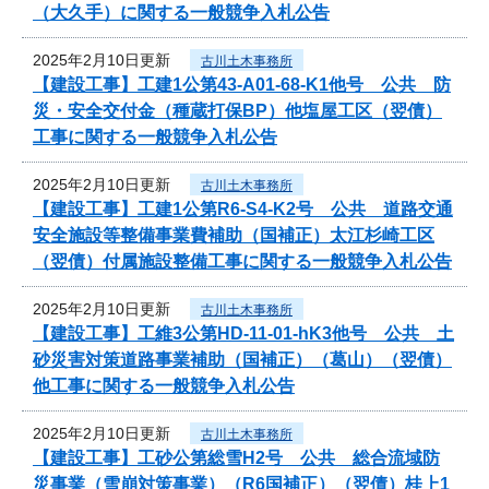
（大久手）に関する一般競争入札公告
2025年2月10日更新
古川土木事務所
【建設工事】工建1公第43-A01-68-K1他号 公共 防
災・安全交付金（種蔵打保BP）他塩屋工区（翌債）
工事に関する一般競争入札公告
2025年2月10日更新
古川土木事務所
【建設工事】工建1公第R6-S4-K2号 公共 道路交通
安全施設等整備事業費補助（国補正）太江杉崎工区
（翌債）付属施設整備工事に関する一般競争入札公告
2025年2月10日更新
古川土木事務所
【建設工事】工維3公第HD-11-01-hK3他号 公共 土
砂災害対策道路事業補助（国補正）（葛山）（翌債）
他工事に関する一般競争入札公告
2025年2月10日更新
古川土木事務所
【建設工事】工砂公第総雪H2号 公共 総合流域防
災事業（雪崩対策事業）（R6国補正）（翌債）桂上1