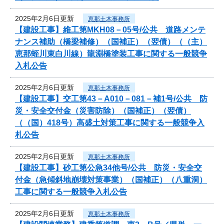
2025年2月6日更新
恵那土木事務所
【建設工事】維工第MKH08－05号/公共 道路メンテ
ナンス補助（橋梁補修）（国補正）（翌債）（（主）
恵那蛭川東白川線）龍淵橋塗装工事に関する一般競争
入札公告
2025年2月6日更新
恵那土木事務所
【建設工事】交工第43－A010－081－補1号/公共 防
災・安全交付金（災害防除）（国補正）（翌債）
（（国）418号）高盛土対策工事に関する一般競争入
札公告
2025年2月6日更新
恵那土木事務所
【建設工事】砂工第公急34他号/公共 防災・安全交
付金（急傾斜地崩壊対策事業）（国補正）（八重洞）
工事に関する一般競争入札公告
2025年2月6日更新
恵那土木事務所