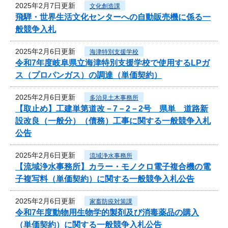
2025年2月7日更新
文化創造課
飛騨・世界生活文化センターへの自動販売機に係る一
般競争入札
2025年2月6日更新
海津特別支援学校
令和7年度岐阜県立海津特別支援学校で使用するLPガ
ス（プロパンガス）の調達（単価契約）
2025年2月6日更新
多治見土木事務所
【取止め】工建単第道改－7－2－2号 県単 道路新
設改良（一般分）（債務）工事に関する一般競争入札
公告
2025年2月6日更新
流域浄水事務所
【流域浄水事務所】カラー・モノクロ電子複合機の電
子複写料（単価契約）に関する一般競争入札公告
2025年2月6日更新
家畜防疫対策課
令和7年度動物用生物学的製剤及び消毒薬品の購入
（単価契約）に関する一般競争入札公告