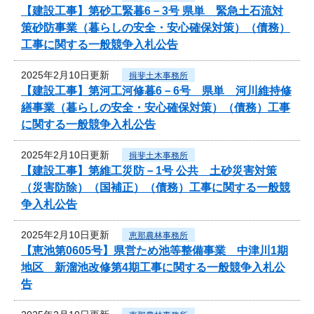
【建設工事】第砂工緊暮6－3号 県単 緊急土石流対
策砂防事業（暮らしの安全・安心確保対策）（債務）
工事に関する一般競争入札公告
2025年2月10日更新
揖斐土木事務所
【建設工事】第河工河修暮6－6号 県単 河川維持修
繕事業（暮らしの安全・安心確保対策）（債務）工事
に関する一般競争入札公告
2025年2月10日更新
揖斐土木事務所
【建設工事】第維工災防－1号 公共 土砂災害対策
（災害防除）（国補正）（債務）工事に関する一般競
争入札公告
2025年2月10日更新
恵那農林事務所
【恵池第0605号】県営ため池等整備事業 中津川1期
地区 新溜池改修第4期工事に関する一般競争入札公
告