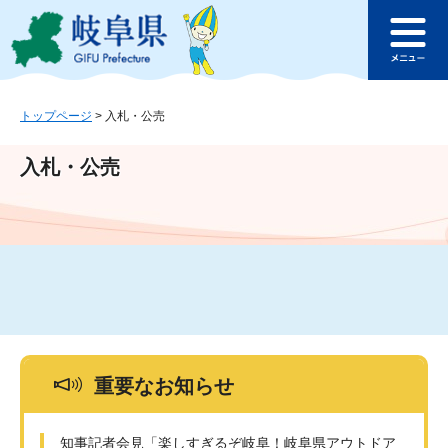
ペ
メ
このページの本文へ
ー
ニ
メ
ジ
ュ
ニ
の
ー
ュ
先
を
ー
頭
飛
トップページ
>
入札・公売
で
ば
す
し
入札・公売
。
て
本
文
へ
重要なお知らせ
知事記者会見「楽しすぎるぞ岐阜！岐阜県アウトドア