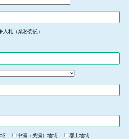
争入札（業務委託）
地域
中濃（美濃）地域
郡上地域