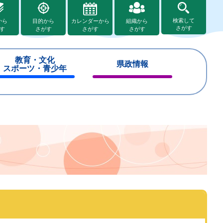
検索して
から
目的から
カレンダーから
組織から
さがす
す
さがす
さがす
さがす
教育・文化
県政情報
スポーツ・青少年
閉
閉
じ
じ
る
る