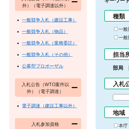
キーワー
外）（電子調達以外）
種類
一般競争入札（建設工事）
一般
一般競争入札（物品）
一般
一般競争入札（業務委託）
担当
一般競争入札（その他）
公募型プロポーザル
部局
入札
入札公告（WTO案件以
外）（電子調達）
期
間
電子調達（建設工事以外）
の
地域
始
入札参加資格
ま
本庁