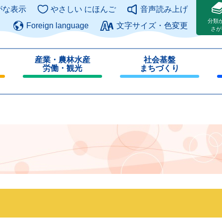
このページの本文へ
がな表示
やさしい にほんご
音声読み上げ
分類
Foreign language
文字サイズ・色変更
さが
産業・農林水産
社会基盤
労働・観光
まちづくり
閉
閉
じ
じ
る
る