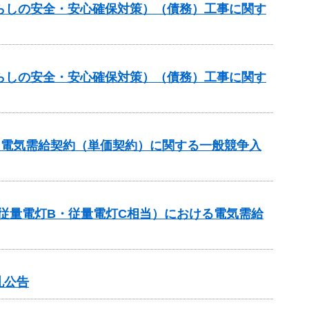
らしの安全・安心確保対策）（債務）工事に関す
らしの安全・安心確保対策）（債務）工事に関す
る電気需給契約（単価契約）に関する一般競争入
従量電灯B・従量電灯C相当）における電気需給
札公告