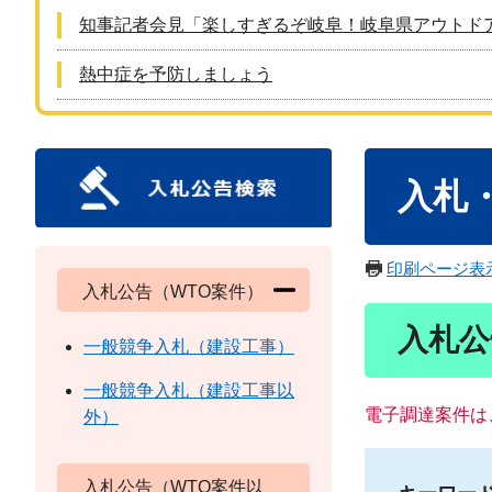
知事記者会見「楽しすぎるぞ岐阜！岐阜県アウトド
熱中症を予防しましょう
本
入札
文
印刷ページ表
入札公告（WTO案件）
入札公
一般競争入札（建設工事）
一般競争入札（建設工事以
電子調達案件は
外）
入札公告（WTO案件以