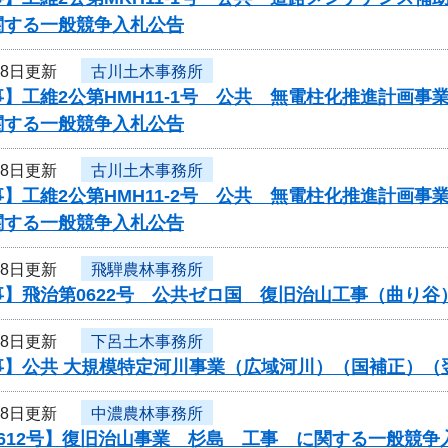
関する一般競争入札公告
18日更新
古川土木事務所
】工維2公第HMH11-1号 公共 無電柱化推進計画
関する一般競争入札公告
18日更新
古川土木事務所
】工維2公第HMH11-2号 公共 無電柱化推進計画
関する一般競争入札公告
18日更新
飛騨農林事務所
事】飛治第0622号 公共ゼロ国 復旧治山工事（曲り
18日更新
下呂土木事務所
事】公共 大規模特定河川事業（広域河川）（国補正）（
18日更新
中濃農林事務所
612号】復旧治山事業 杉島 工事 に関する一般競争