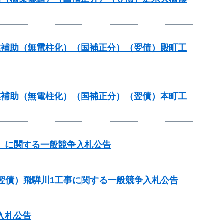
事業補助（無電柱化）（国補正分）（翌債）殿町工
事業補助（無電柱化）（国補正分）（翌債）本町工
谷）に関する一般競争入札公告
翌債）飛騨川1工事に関する一般競争入札公告
入札公告