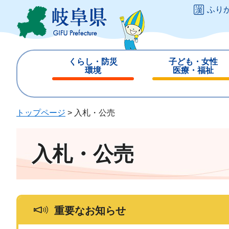
ペ
メ
ふり
ー
ニ
ジ
ュ
の
ー
先
を
くらし・防災
子ども・女性
頭
飛
環境
医療・福祉
で
ば
閉
閉
す
し
じ
じ
。
て
る
る
トップページ
>
入札・公売
本
文
へ
入札・公売
重要なお知らせ