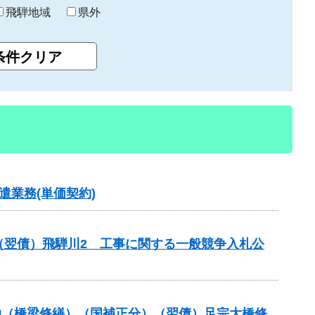
飛騨地域
県外
業務(単価契約)
（翌債）飛騨川2 工事に関する一般競争入札公
補助（橋梁修繕）（国補正分）（翌債）足宗大橋修