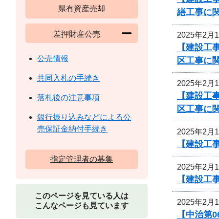
県有資産売却
繕工事に
差押財産公売
2025年2月
【建設工事
公売情報
区工事に
共同入札の手続き
2025年2月
【建設工事
落札後の注意事項
区工事に
銀行振り込みなどによる公
売保証金納付手続き
2025年2月
【建設工
指定管理者の募集
2025年2月
【建設工
このページを見ている人は
2025年2月
こんなページも見ています
【中治第0