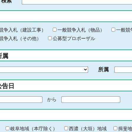
ド検索
検
索
す
る
キ
競争入札（建設工事）
一般競争入札（物品）
一般競
ー
競争入札（その他）
公募型プロポーザル
ワ
ー
所属
ド
を
所属
入
力
公告日
から
期
間
の
終
わ
岐阜地域（本庁除く）
西濃（大垣）地域
揖斐