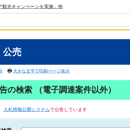
ア観光キャンペーンを実施」他
・公売
示
大きな文字で印刷ページ表示
告の検索 （電子調達案件以外）
、
入札情報公開システム
で公告しています