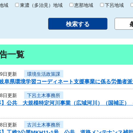
り
地域
東濃（多治見）地域
恵那地域
下呂地域
告一覧
19日更新
環境生活政策課
岐阜県環境学習コーディネート支援事業に係る労働者派遣
18日更新
下呂土木事務所
事】公共 大規模特定河川事業（広域河川）（国補正）
18日更新
古川土木事務所
】工維2公第MKH11-1号 公共 道路メンテナンス