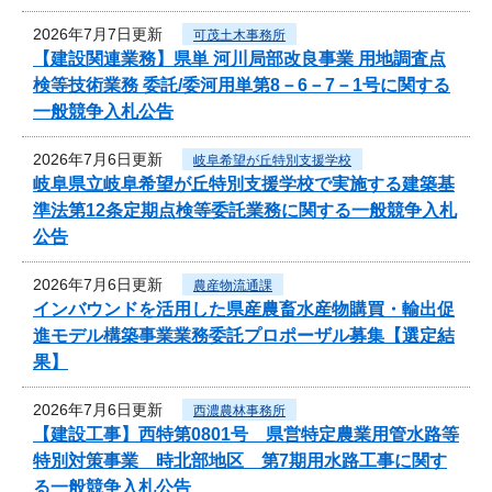
2026年7月7日更新
可茂土木事務所
【建設関連業務】県単 河川局部改良事業 用地調査点
検等技術業務 委託/委河用単第8－6－7－1号に関する
一般競争入札公告
2026年7月6日更新
岐阜希望が丘特別支援学校
岐阜県立岐阜希望が丘特別支援学校で実施する建築基
準法第12条定期点検等委託業務に関する一般競争入札
公告
2026年7月6日更新
農産物流通課
インバウンドを活用した県産農畜水産物購買・輸出促
進モデル構築事業業務委託プロポーザル募集【選定結
果】
2026年7月6日更新
西濃農林事務所
【建設工事】西特第0801号 県営特定農業用管水路等
特別対策事業 時北部地区 第7期用水路工事に関す
る一般競争入札公告