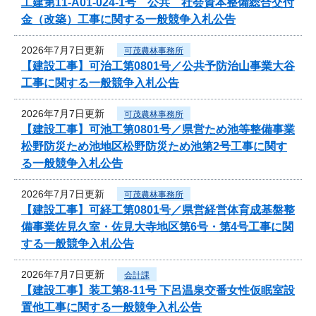
工建第11-A01-024-1号 公共 社会資本整備総合交付
金（改築）工事に関する一般競争入札公告
2026年7月7日更新
可茂農林事務所
【建設工事】可治工第0801号／公共予防治山事業大谷
工事に関する一般競争入札公告
2026年7月7日更新
可茂農林事務所
【建設工事】可池工第0801号／県営ため池等整備事業
松野防災ため池地区松野防災ため池第2号工事に関す
る一般競争入札公告
2026年7月7日更新
可茂農林事務所
【建設工事】可経工第0801号／県営経営体育成基盤整
備事業佐見久室・佐見大寺地区第6号・第4号工事に関
する一般競争入札公告
2026年7月7日更新
会計課
【建設工事】装工第8-11号 下呂温泉交番女性仮眠室設
置他工事に関する一般競争入札公告