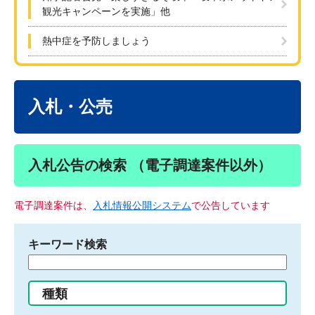
観光キャンペーンを実施」他
熱中症を予防しましょう
本
文
入札・公売
入札公告の検索 （電子調達案件以外）
電子調達案件は、
入札情報公開システム
で公告しています
キーワード検索
検
索
す
種類
る