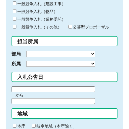
キ
一般競争入札（建設工事）
ー
一般競争入札（物品）
ワ
一般競争入札（業務委託）
ー
ド
一般競争入札（その他）
公募型プロポーザル
を
入
担当所属
力
部局
所属
入札公告日
期
から
間
期
の
間
始
地域
の
ま
終
り
わ
本庁
岐阜地域（本庁除く）