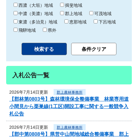
り
西濃（大垣）地域
揖斐地域
中濃（美濃）地域
郡上地域
可茂地域
東濃（多治見）地域
恵那地域
下呂地域
飛騨地域
県外
入札公告一覧
2026年7月14日更新
郡上農林事務所
【郡林第0803号】森林環境保全整備事業 林業専用道
小間見から栗巣線(1工区)開設工事に関する一般競争入
札公告
2026年7月14日更新
郡上農林事務所
【郡中第0808号】県営中山間地域総合整備事業 郡上