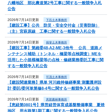
八幡地区 那比農道第2号工事に関する一般競争入札
公告
2026年7月14日更新
下呂土木事務所
【建設工事】公共 防災・安全交付金（災害防除）
（主）宮萩原線 工事に関する一般競争入札公告
2026年7月14日更新
揖斐土木事務所
【建設工事】第維委48-A2-ME-3他号 公共 道路メ
ンテナンス補助（トンネル・橋梁等点検調査）MEを
活用した小規模橋梁等の点検・修繕業務委託工事に関
する一般競争入札公告
2026年7月14日更新
可茂土木事務所
【建設関連業務】県単 河川維持修繕事業 測量護岸設
計 委託/委河単第修8-4号に関する一般競争入札公告
2026年7月14日更新
恵那農林事務所
【恵経第0801号】県営経営体育成基盤整備事業 夏焼
地区 用水路第1期工事に関する一般競争入札公告