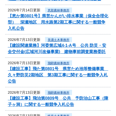
2026年7月14日更新
恵那農林事務所
【恵か第0801号】県営かんがい排水事業（保全合理化
型） 深瀬地区 用水路第2期工事に関する一般競争
入札公告
2026年7月13日更新
美濃土木事務所
【建設関連業務】河委第広域4-1-A号 公共 防災・安
全交付金(広域河川改修事業) 建物事前調査業務委託
2026年7月13日更新
飛騨農林事務所
【建設工事】飛た第0801号 県営ため池等整備事業
久々野防災2期地区 第3期工事に関する一般競争入札
公告
2026年7月13日更新
飛騨農林事務所
【建設工事】飛治第0809号 公共 予防治山工事（障
子ヶ洞）に関する一般競争入札公告
2026年7月13日更新
岐阜土木事務所