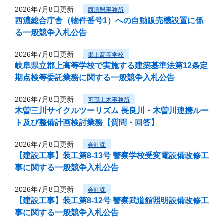
2026年7月8日更新
西濃県事務所
西濃総合庁舎（物件番号1）への自動販売機設置に係
る一般競争入札公告
2026年7月8日更新
郡上高等学校
岐阜県立郡上高等学校で実施する建築基準法第12条定
期点検等委託業務に関する一般競争入札公告
2026年7月8日更新
可茂土木事務所
木曽三川サイクルツーリズム 長良川・木曽川連携ルー
ト及び整備計画検討業務【質問・回答】
2026年7月8日更新
会計課
【建設工事】装工第8-13号 警察学校受変電設備改修工
事に関する一般競争入札公告
2026年7月8日更新
会計課
【建設工事】装工第8-12号 警察武道館照明設備改修工
事に関する一般競争入札公告