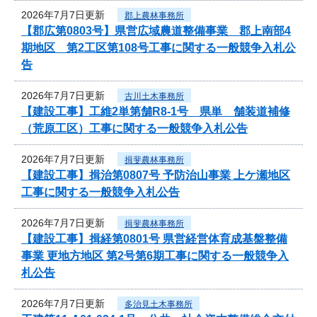
2026年7月7日更新
郡上農林事務所
【郡広第0803号】県営広域農道整備事業 郡上南部4
期地区 第2工区第108号工事に関する一般競争入札公
告
2026年7月7日更新
古川土木事務所
【建設工事】工維2単第舗R8-1号 県単 舗装道補修
（荒原工区）工事に関する一般競争入札公告
2026年7月7日更新
揖斐農林事務所
【建設工事】揖治第0807号 予防治山事業 上ケ瀬地区
工事に関する一般競争入札公告
2026年7月7日更新
揖斐農林事務所
【建設工事】揖経第0801号 県営経営体育成基盤整備
事業 更地方地区 第2号第6期工事に関する一般競争入
札公告
2026年7月7日更新
多治見土木事務所