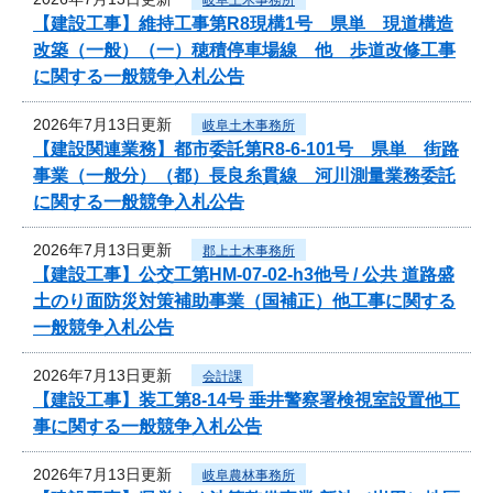
【建設工事】維持工事第R8現構1号 県単 現道構造
改築（一般）（一）穂積停車場線 他 歩道改修工事
に関する一般競争入札公告
2026年7月13日更新
岐阜土木事務所
【建設関連業務】都市委託第R8-6-101号 県単 街路
事業（一般分）（都）長良糸貫線 河川測量業務委託
に関する一般競争入札公告
2026年7月13日更新
郡上土木事務所
【建設工事】公交工第HM-07-02-h3他号 / 公共 道路盛
土のり面防災対策補助事業（国補正）他工事に関する
一般競争入札公告
2026年7月13日更新
会計課
【建設工事】装工第8-14号 垂井警察署検視室設置他工
事に関する一般競争入札公告
2026年7月13日更新
岐阜農林事務所