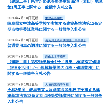
【建設工事】県営ため池等整備事業 新池（岩田）地区
第1号工事に関する一般競争入札公告
2026年7月10日更新
中津高等学校
岐阜県立中津高等学校で実施する建築基準法第12条定
期点検等委託業務に関する一般競争入札公告
2026年7月10日更新
長良川上流河川開発工事事務所
普通乗用車の調達に関する一般競争入札公告
2026年7月10日更新
高山土木事務所
【建設工事】第委維単橋全1号／県単 橋梁指定修繕
（MEを活用した小規模橋梁等の点検・修繕業務）に
関する一般競争入札公告
2026年7月10日更新
大垣商業高等学校
令和8年度 岐阜県立大垣商業高等学校で実施する建
築基準法第12条定期点検等委託業務に関する一般競争
入札公告