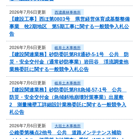
2026年7月6日更新
西濃農林事務所
【建設工事】西ほ第0803号 県営経営体育成基盤整備
事業 牧2期地区 第5期工事に関する一般競争入札公
告
2026年7月6日更新
岐阜土木事務所
【建設関連業務】砂防委託第R8通砂-5-1号 公共 防
災・安全交付金（通常砂防事業）岩田谷 渓流調査他
業務委託に関する一般競争入札公告
2026年7月6日更新
岐阜土木事務所
【建設関連業務】砂防委託第R8急傾-57-1号 公共
防災・安全交付金（急傾斜地崩壊対策事業）出屋敷
2 測量擁壁工詳細設計業務委託に関する一般競争入
札公告
2026年7月6日更新
大垣土木事務所
公維委第橋点2他号 公共 道路メンテナンス補助