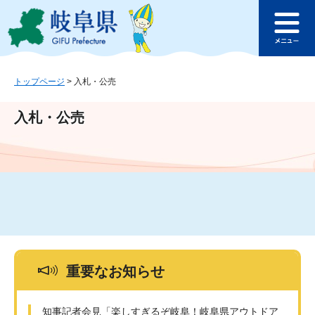
ペ
メ
このページの本文へ
ー
ニ
メ
ジ
ュ
ニ
の
ー
ュ
先
を
ー
頭
飛
トップページ
>
入札・公売
で
ば
す
し
入札・公売
。
て
本
文
へ
重要なお知らせ
知事記者会見「楽しすぎるぞ岐阜！岐阜県アウトドア