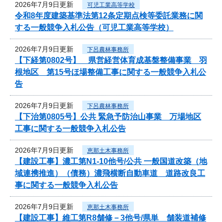
2026年7月9日更新
可児工業高等学校
令和8年度建築基準法第12条定期点検等委託業務に関
する一般競争入札公告（可児工業高等学校）
2026年7月9日更新
下呂農林事務所
【下経第0802号】 県営経営体育成基盤整備事業 羽
根地区 第15号ほ場整備工事に関する一般競争入札公
告
2026年7月9日更新
下呂農林事務所
【下治第0805号】公共 緊急予防治山事業 万場地区
工事に関する一般競争入札公告
2026年7月9日更新
恵那土木事務所
【建設工事】濃工第N1-10他号/公共 一般国道改築（地
域連携推進）（債務）濃飛横断自動車道 道路改良工
事に関する一般競争入札公告
2026年7月9日更新
恵那土木事務所
【建設工事】維工第R8舗修－3他号/県単 舗装道補修