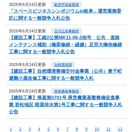
2025年6月24日更新
航空宇宙産業課
「スペースビジネスシンポジウムin岐阜」運営業務委
託に関する一般競争入札公告
2025年6月24日更新
古川土木事務所
【建設工事】工維2公第MK11-06-2他号 公共 道路
メンテナンス補助（橋梁修繕・繰越）足宗大橋他修繕
工事に関する一般競争入札公告
2025年6月24日更新
自然環境課
【建設工事】自然環境整備交付金事業（公共）奥千町
避難小屋改修工事に関する一般競争入札
2025年6月24日更新
揖斐農林事務所
【建設工事】揖基第0701号 県営農業基盤整備促進事
業 若松地区 暗渠排水第1号工事に関する一般競争入札
公告
1
2
3
4
5
6
7
8
9
10
11
12