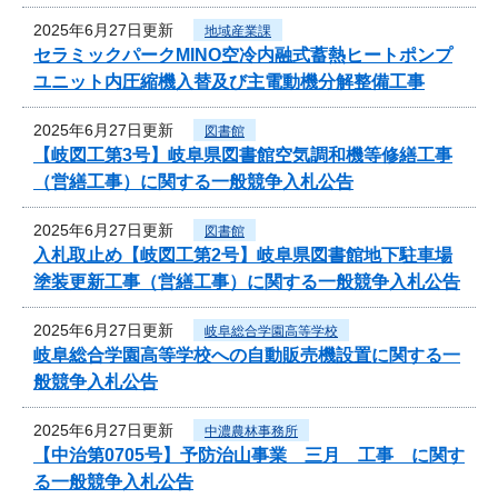
2025年6月27日更新
地域産業課
セラミックパークMINO空冷内融式蓄熱ヒートポンプ
ユニット内圧縮機入替及び主電動機分解整備工事
2025年6月27日更新
図書館
【岐図工第3号】岐阜県図書館空気調和機等修繕工事
（営繕工事）に関する一般競争入札公告
2025年6月27日更新
図書館
入札取止め【岐図工第2号】岐阜県図書館地下駐車場
塗装更新工事（営繕工事）に関する一般競争入札公告
2025年6月27日更新
岐阜総合学園高等学校
岐阜総合学園高等学校への自動販売機設置に関する一
般競争入札公告
2025年6月27日更新
中濃農林事務所
【中治第0705号】予防治山事業 三月 工事 に関す
る一般競争入札公告