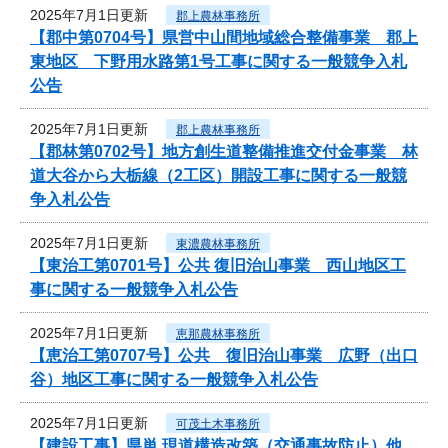
2025年7月1日更新
郡上農林事務所
【郡中第0704号】県営中山間地域総合整備事業 郡上
東地区 下野用水路第1号工事に関する一般競争入札
公告
2025年7月1日更新
郡上農林事務所
【郡林第0702号】地方創生道整備推進交付金事業 林
道大谷から大栃線（2工区）開設工事に関する一般競
争入札公告
2025年7月1日更新
東濃農林事務所
【東治工第0701号】公共 復旧治山事業 西山地区工
事に関する一般競争入札公告
2025年7月1日更新
恵那農林事務所
【恵治工第0707号】公共 復旧治山事業 広野（出口
谷）地区工事に関する一般競争入札公告
2025年7月1日更新
可茂土木事務所
【建設工事】県単 現道構造改築（交通事故防止）他