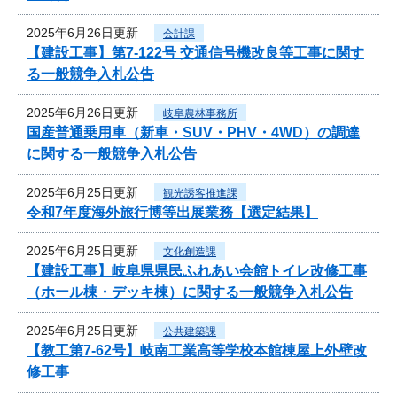
2025年6月26日更新
会計課
【建設工事】第7-122号 交通信号機改良等工事に関す
る一般競争入札公告
2025年6月26日更新
岐阜農林事務所
国産普通乗用車（新車・SUV・PHV・4WD）の調達
に関する一般競争入札公告
2025年6月25日更新
観光誘客推進課
令和7年度海外旅行博等出展業務【選定結果】
2025年6月25日更新
文化創造課
【建設工事】岐阜県県民ふれあい会館トイレ改修工事
（ホール棟・デッキ棟）に関する一般競争入札公告
2025年6月25日更新
公共建築課
【教工第7-62号】岐南工業高等学校本館棟屋上外壁改
修工事