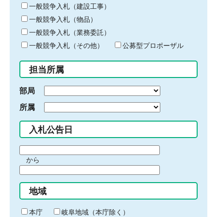
キ
一般競争入札（建設工事）
ー
一般競争入札（物品）
ワ
一般競争入札（業務委託）
ー
ド
一般競争入札（その他）
公募型プロポーザル
を
入
担当所属
力
部局
所属
入札公告日
期
から
間
期
の
間
始
地域
の
ま
終
り
わ
本庁
岐阜地域（本庁除く）