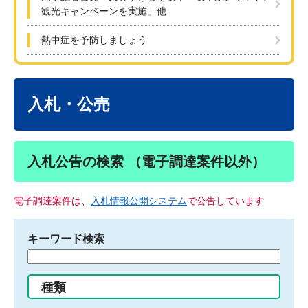
観光キャンペーンを実施」他
熱中症を予防しましょう
本
文
入札・公売
入札公告の検索 （電子調達案件以外）
電子調達案件は、
入札情報公開システム
で公告しています
キーワード検索
検
索
す
種類
る