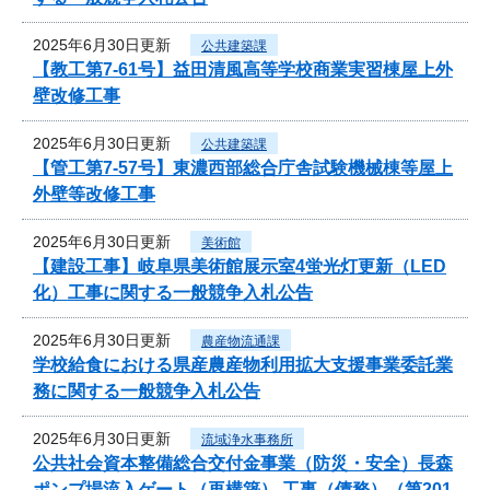
2025年6月30日更新
公共建築課
【教工第7-61号】益田清風高等学校商業実習棟屋上外
壁改修工事
2025年6月30日更新
公共建築課
【管工第7-57号】東濃西部総合庁舎試験機械棟等屋上
外壁等改修工事
2025年6月30日更新
美術館
【建設工事】岐阜県美術館展示室4蛍光灯更新（LED
化）工事に関する一般競争入札公告
2025年6月30日更新
農産物流通課
学校給食における県産農産物利用拡大支援事業委託業
務に関する一般競争入札公告
2025年6月30日更新
流域浄水事務所
公共社会資本整備総合交付金事業（防災・安全）長森
ポンプ場流入ゲート（再構築） 工事（債務）（第201-