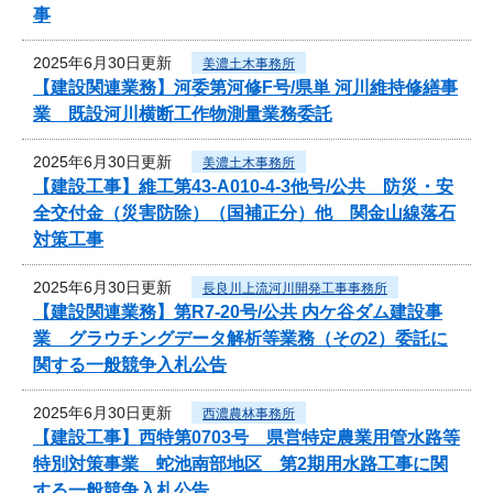
事
2025年6月30日更新
美濃土木事務所
【建設関連業務】河委第河修F号/県単 河川維持修繕事
業 既設河川横断工作物測量業務委託
2025年6月30日更新
美濃土木事務所
【建設工事】維工第43-A010-4-3他号/公共 防災・安
全交付金（災害防除）（国補正分）他 関金山線落石
対策工事
2025年6月30日更新
長良川上流河川開発工事事務所
【建設関連業務】第R7-20号/公共 内ケ谷ダム建設事
業 グラウチングデータ解析等業務（その2）委託に
関する一般競争入札公告
2025年6月30日更新
西濃農林事務所
【建設工事】西特第0703号 県営特定農業用管水路等
特別対策事業 蛇池南部地区 第2期用水路工事に関
する一般競争入札公告