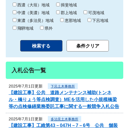
り
西濃（大垣）地域
揖斐地域
中濃（美濃）地域
郡上地域
可茂地域
東濃（多治見）地域
恵那地域
下呂地域
飛騨地域
県外
入札公告一覧
2025年7月1日更新
下呂土木事務所
【建設工事】公共 道路メンテナンス補助(トンネ
ル・橋りょう等点検調査）MEを活用した小規模橋梁
等の点検修繕業務委託工事に関する一般競争入札公告
2025年7月1日更新
多治見土木事務所
【建設工事】工維第43－047H－7－6号 公共 舗装