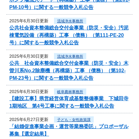
PM-10号）に関する一般競争入札公告
2025年6月30日更新
流域浄水事務所
公共社会資本整備総合交付金事業（防災・安全）汚泥
棟電気設備（再構築）工事 （債務）（第111-PE-20
号）に関する一般競争入札公告
2025年6月30日更新
流域浄水事務所
公共 社会資本整備総合交付金事業（防災・安全）木
曽川系No.2除塵機（再構築）工事 （債務）（第102-
PM-23号）に関する一般競争入札公告
2025年6月30日更新
岐阜農林事務所
【建設工事】県営経営体育成基盤整備事業 下城田寺
1期地区 第4号工事に関する一般競争入札公告
2025年6月27日更新
子ども・女性政策課
「結婚促進事業企画・運営等業務委託」プロポーザル
募集【選定結果】