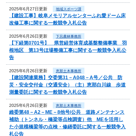
2025年6月27日更新
地域スポーツ課
【建設工事】岐阜メモリアルセンターふれ愛ドーム床
改修工事に関する一般競争入札公告
2025年6月26日更新
下呂農林事務所
【下経第0701号】 県営経営体育成基盤整備事業 羽
根地区 第13号ほ場整備工事に関する一般競争入札公
告
2025年6月26日更新
恵那土木事務所
【建設関連業務】交委第31－A048－A号／公共 防
災・安全交付金（交通安全）（主）恵那白川線 歩道
測量委託に関する一般競争入札公告
2025年6月26日更新
恵那土木事務所
維委第48－A2－ME－8他号/公共 道路メンテナンス
補助（トンネル・橋梁等点検調査）他 MEを活用し
た小規模橋梁等の点検・修繕委託に関する一般競争入
札公告