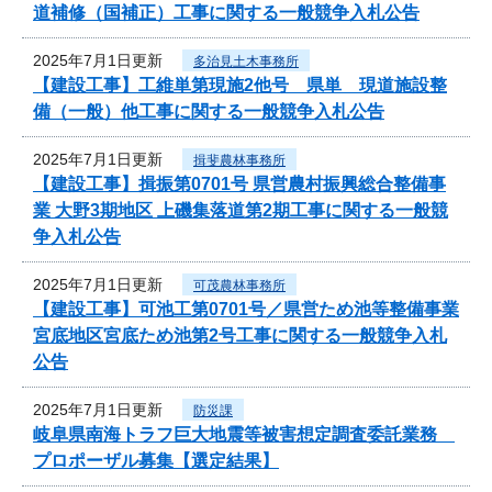
道補修（国補正）工事に関する一般競争入札公告
2025年7月1日更新
多治見土木事務所
【建設工事】工維単第現施2他号 県単 現道施設整
備（一般）他工事に関する一般競争入札公告
2025年7月1日更新
揖斐農林事務所
【建設工事】揖振第0701号 県営農村振興総合整備事
業 大野3期地区 上磯集落道第2期工事に関する一般競
争入札公告
2025年7月1日更新
可茂農林事務所
【建設工事】可池工第0701号／県営ため池等整備事業
宮底地区宮底ため池第2号工事に関する一般競争入札
公告
2025年7月1日更新
防災課
岐阜県南海トラフ巨大地震等被害想定調査委託業務
プロポーザル募集【選定結果】