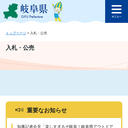
ペ
メ
このページの本文へ
ー
ニ
メ
ジ
ュ
ニ
の
ー
ュ
先
を
ー
頭
飛
トップページ
>
入札・公売
で
ば
す
し
入札・公売
。
て
本
文
へ
重要なお知らせ
知事記者会見「楽しすぎるぞ岐阜！岐阜県アウトドア