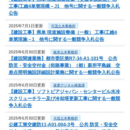
工事/工維4単第現構－J1 他号に関する一般競争入札
公告
2025年7月1日更新
可茂土木事務所
【建設工事】県単 現道施設整備（一般） 工事/工維4
単第現施－1 他号に関する一般競争入札公告
2025年6月30日更新
岐阜土木事務所
【建設関連業務】都市委託第R7-34-A1-101号 公共
防災・安全交付金（街路事業）（都）新所平島線 交
差点照明施設詳細設計業務に関する一般競争入札公告
2025年6月30日更新
産業デジタル推進課
【建設工事】ソフトピアジャパン・センタービル水冷
スクリューチラー及び冷却塔更新工事に関する一般競
争入札公告
2025年6月30日更新
大垣土木事務所
公建工第交建防11-A01-004-3号 公共 防災・安全交