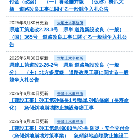
付金（改築） （一）養老垂井線 （仮称）橋爪大
橋 道路改良工事に関する一般競争入札公告
2025年6月30日更新
大垣土木事務所
県建工第道改2-28-3号 県単 道路新設改良（一般）
（国）365号 道路改良工事に関する一般競争入札公
告
2025年6月30日更新
大垣土木事務所
県建工第道改2-26-2号 県単 道路新設改良（一般
分） （主）北方多度線 道路改良工事に関する一般
競争入札公告
2025年6月30日更新
美濃土木事務所
【建設工事】砂工第砂修長1号/県単 砂防修繕（長寿命
化） 急傾斜地崩壊防止施設修繕工事
2025年6月30日更新
美濃土木事務所
【建設工事】砂工第急傾080号/公共 防災・安全交付金
（急傾斜地崩壊対策事業） 急傾斜地崩壊防止施設工