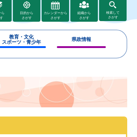
検索して
から
目的から
カレンダーから
組織から
さがす
す
さがす
さがす
さがす
教育・文化
県政情報
スポーツ・青少年
閉
閉
じ
じ
る
る