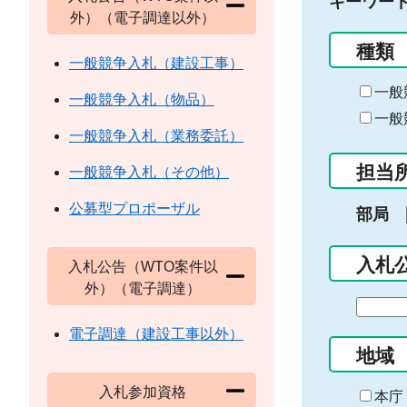
キーワー
外）（電子調達以外）
種類
一般競争入札（建設工事）
一般
一般競争入札（物品）
一般
一般競争入札（業務委託）
担当
一般競争入札（その他）
公募型プロポーザル
部局
入札
入札公告（WTO案件以
外）（電子調達）
期
間
電子調達（建設工事以外）
の
地域
始
入札参加資格
ま
本庁