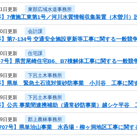
31日更新
東部広域水道事務所
事】7債施工東第1号／河川水質情報収集装置（木曽川）
30日更新
会計課
】第7-134号 交通安全施設更新等工事に関する一般競
30日更新
住宅課
-7号】県営尾崎住宅B6、B7棟解体工事に関する一般競
29日更新
下呂土木事務所
事】県単 緊急土石流対策砂防事業 小川谷 工事に関
29日更新
下呂土木事務所
事】公共 事業間連携補助（通常砂防事業）越シケ平谷 
29日更新
郡上農林事務所
707号】県単治山事業 水呑場・柳ヶ洞地区工事に関す