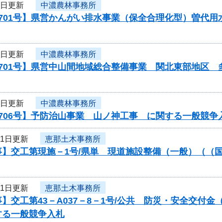
1日更新
中濃農林事務所
0701号】県営かんがい排水事業（保全合理化型）曽代
1日更新
中濃農林事務所
0701号】県営中山間地域総合整備事業 関北東部地区
1日更新
中濃農林事務所
706号】予防治山事業 山ノ神工事 に関する一般競争
31日更新
恵那土木事務所
】交工第現施－1号/県単 現道施設整備（一般）（（国
31日更新
恵那土木事務所
】交工第43－A037－8－1号/公共 防災・安全交付
する一般競争入札