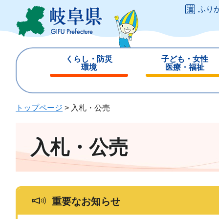
ペ
メ
ふり
ー
ニ
ジ
ュ
の
ー
先
を
くらし・防災
子ども・女性
頭
飛
環境
医療・福祉
で
ば
閉
閉
す
し
じ
じ
。
て
る
る
トップページ
>
入札・公売
本
文
へ
入札・公売
重要なお知らせ