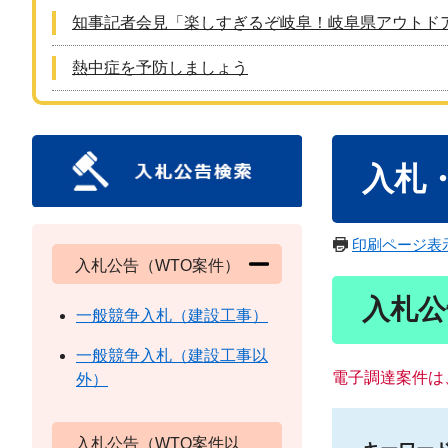
知事記者会見「楽しすぎるぞ岐阜！岐阜県アウトド
熱中症を予防しましょう
本
入札
文
印刷ページ表
入札公告（WTO案件）
入札公
一般競争入札（建設工事）
一般競争入札（建設工事以
電子調達案件は
外）
入札公告（WTO案件以