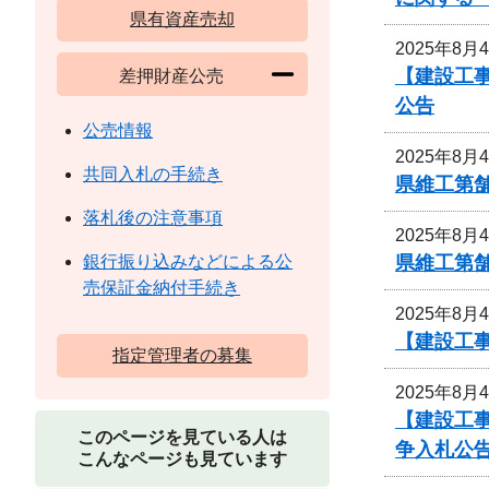
県有資産売却
2025年8月
【建設工事
差押財産公売
公告
公売情報
2025年8月
共同入札の手続き
県維工第
落札後の注意事項
2025年8月
県維工第
銀行振り込みなどによる公
売保証金納付手続き
2025年8月
【建設工事
指定管理者の募集
2025年8月
【建設工
このページを見ている人は
争入札公
こんなページも見ています