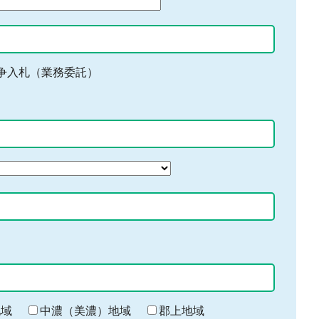
争入札（業務委託）
地域
中濃（美濃）地域
郡上地域