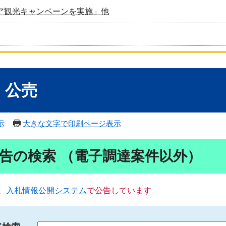
ア観光キャンペーンを実施」他
・公売
示
大きな文字で印刷ページ表示
告の検索 （電子調達案件以外）
、
入札情報公開システム
で公告しています