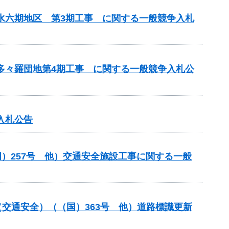
用水六期地区 第3期工事 に関する一般競争入札
 多々羅団地第4期工事 に関する一般競争入札公
入札公告
）257号 他）交通安全施設工事に関する一般
金（交通安全）（（国）363号 他）道路標識更新