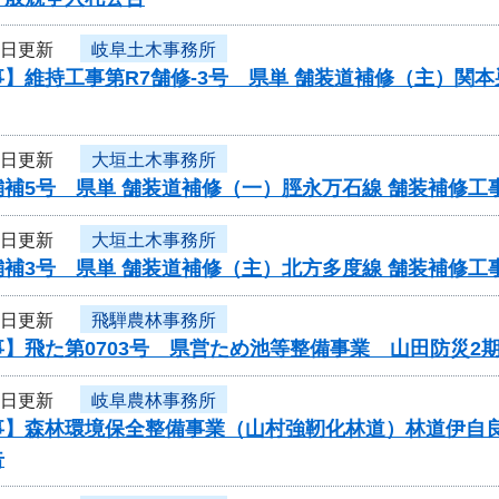
4日更新
岐阜土木事務所
】維持工事第R7舗修-3号 県単 舗装道補修（主）関
4日更新
大垣土木事務所
舗補5号 県単 舗装道補修（一）脛永万石線 舗装補修
4日更新
大垣土木事務所
舗補3号 県単 舗装道補修（主）北方多度線 舗装補修
4日更新
飛騨農林事務所
】飛た第0703号 県営ため池等整備事業 山田防災2
4日更新
岐阜農林事務所
事】森林環境保全整備事業（山村強靭化林道）林道伊自
告