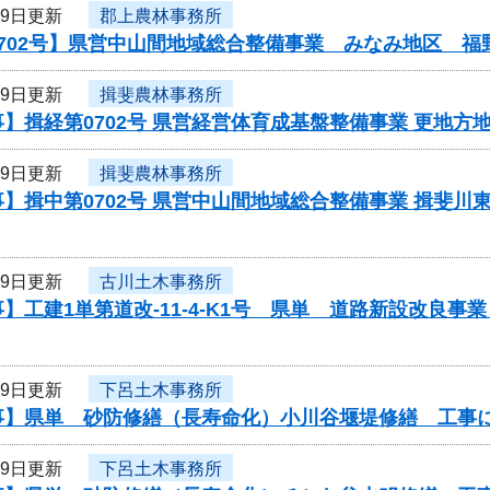
29日更新
郡上農林事務所
0702号】県営中山間地域総合整備事業 みなみ地区 福
29日更新
揖斐農林事務所
】揖経第0702号 県営経営体育成基盤整備事業 更地方
29日更新
揖斐農林事務所
】揖中第0702号 県営中山間地域総合整備事業 揖斐川
29日更新
古川土木事務所
】工建1単第道改-11-4-K1号 県単 道路新設改良
29日更新
下呂土木事務所
事】県単 砂防修繕（長寿命化）小川谷堰堤修繕 工事
29日更新
下呂土木事務所