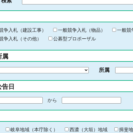
ド検索
検
索
す
る
キ
競争入札（建設工事）
一般競争入札（物品）
一般競
ー
競争入札（その他）
公募型プロポーザル
ワ
ー
所属
ド
を
所属
入
力
公告日
から
期
間
の
終
わ
岐阜地域（本庁除く）
西濃（大垣）地域
揖斐