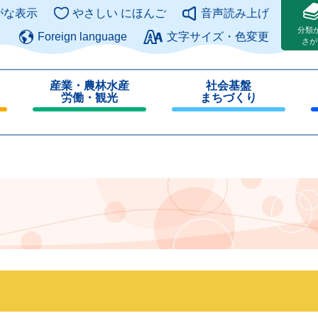
このページの本文へ
がな表示
やさしい にほんご
音声読み上げ
分類
Foreign language
文字サイズ・色変更
さが
産業・農林水産
社会基盤
労働・観光
まちづくり
閉
閉
じ
じ
る
る