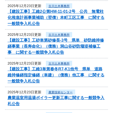
2025年12月23日更新
古川土木事務所
【建設工事】工維2公第HM-11-01-2号 公共 無電柱
化推進計画事業補助（翌債）本町工区工事 に関する
一般競争入札公告
2025年12月23日更新
古川土木事務所
【建設工事】工砂単第砂修長-3号 県単 砂防維持修
繕事業（長寿命化）（債務）洞山谷砂防堰堤補修工
事 に関する一般競争入札公告
2025年12月23日更新
古川土木事務所
【建設工事】工維3単第春冬R7-K1他号 県単 道路
維持修繕指定修繕（単建）（債務）他工事 に関する
一般競争入札公告
2025年12月23日更新
農業技術センター
農業温室用温湯ボイラー更新工事に関する一般競争入
札公告