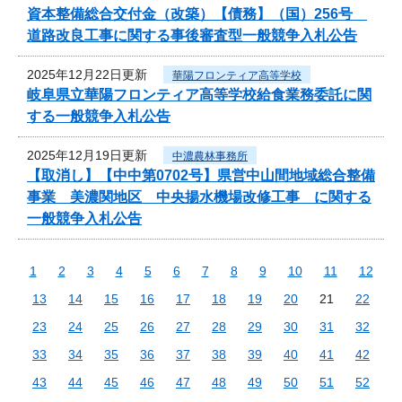
資本整備総合交付金（改築）【債務】（国）256号
道路改良工事に関する事後審査型一般競争入札公告
2025年12月22日更新
華陽フロンティア高等学校
岐阜県立華陽フロンティア高等学校給食業務委託に関
する一般競争入札公告
2025年12月19日更新
中濃農林事務所
【取消し】【中中第0702号】県営中山間地域総合整備
事業 美濃関地区 中央揚水機場改修工事 に関する
一般競争入札公告
1
2
3
4
5
6
7
8
9
10
11
12
13
14
15
16
17
18
19
20
21
22
23
24
25
26
27
28
29
30
31
32
33
34
35
36
37
38
39
40
41
42
43
44
45
46
47
48
49
50
51
52