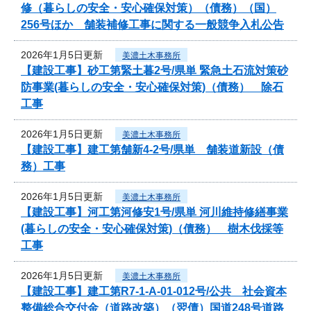
修（暮らしの安全・安心確保対策）（債務）（国）
256号ほか 舗装補修工事に関する一般競争入札公告
2026年1月5日更新
美濃土木事務所
【建設工事】砂工第緊土暮2号/県単 緊急土石流対策砂
防事業(暮らしの安全・安心確保対策)（債務） 除石
工事
2026年1月5日更新
美濃土木事務所
【建設工事】建工第舗新4-2号/県単 舗装道新設（債
務）工事
2026年1月5日更新
美濃土木事務所
【建設工事】河工第河修安1号/県単 河川維持修繕事業
(暮らしの安全・安心確保対策)（債務） 樹木伐採等
工事
2026年1月5日更新
美濃土木事務所
【建設工事】建工第R7-1-A-01-012号/公共 社会資本
整備総合交付金（道路改築）（翌債）国道248号道路