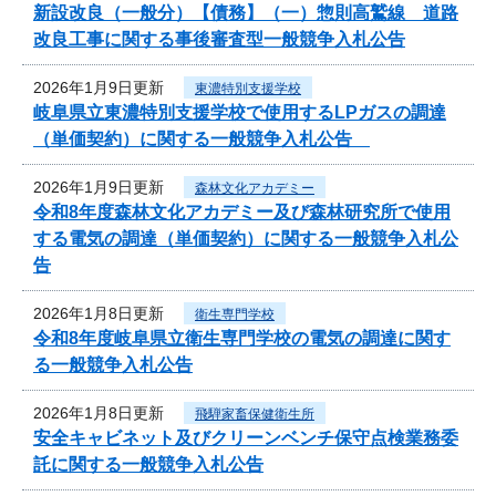
新設改良（一般分）【債務】（一）惣則高鷲線 道路
改良工事に関する事後審査型一般競争入札公告
2026年1月9日更新
東濃特別支援学校
岐阜県立東濃特別支援学校で使用するLPガスの調達
（単価契約）に関する一般競争入札公告
2026年1月9日更新
森林文化アカデミー
令和8年度森林文化アカデミー及び森林研究所で使用
する電気の調達（単価契約）に関する一般競争入札公
告
2026年1月8日更新
衛生専門学校
令和8年度岐阜県立衛生専門学校の電気の調達に関す
る一般競争入札公告
2026年1月8日更新
飛騨家畜保健衛生所
安全キャビネット及びクリーンベンチ保守点検業務委
託に関する一般競争入札公告