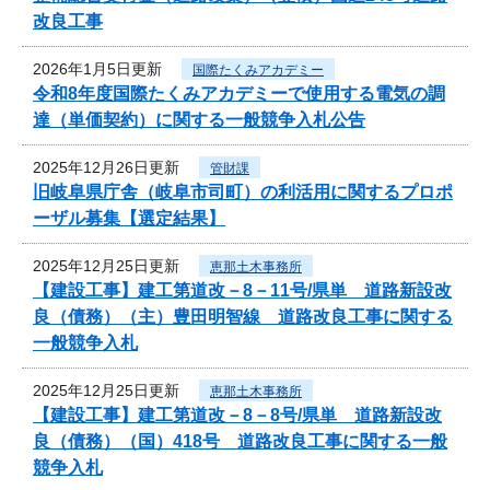
改良工事
2026年1月5日更新
国際たくみアカデミー
令和8年度国際たくみアカデミーで使用する電気の調
達（単価契約）に関する一般競争入札公告
2025年12月26日更新
管財課
旧岐阜県庁舎（岐阜市司町）の利活用に関するプロポ
ーザル募集【選定結果】
2025年12月25日更新
恵那土木事務所
【建設工事】建工第道改－8－11号/県単 道路新設改
良（債務）（主）豊田明智線 道路改良工事に関する
一般競争入札
2025年12月25日更新
恵那土木事務所
【建設工事】建工第道改－8－8号/県単 道路新設改
良（債務）（国）418号 道路改良工事に関する一般
競争入札