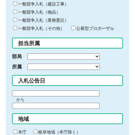
キ
一般競争入札（建設工事）
ー
一般競争入札（物品）
ワ
一般競争入札（業務委託）
ー
ド
一般競争入札（その他）
公募型プロポーザル
を
入
担当所属
力
部局
所属
入札公告日
期
から
間
期
の
間
始
地域
の
ま
終
り
わ
本庁
岐阜地域（本庁除く）