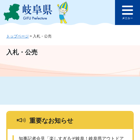
ペ
メ
このページの本文へ
ー
ニ
メ
ジ
ュ
ニ
の
ー
ュ
先
を
ー
頭
飛
トップページ
>
入札・公売
で
ば
す
し
入札・公売
。
て
本
文
へ
重要なお知らせ
知事記者会見「楽しすぎるぞ岐阜！岐阜県アウトドア