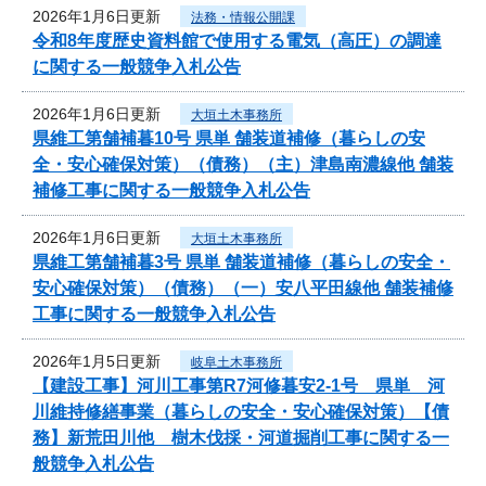
2026年1月6日更新
法務・情報公開課
令和8年度歴史資料館で使用する電気（高圧）の調達
に関する一般競争入札公告
2026年1月6日更新
大垣土木事務所
県維工第舗補暮10号 県単 舗装道補修（暮らしの安
全・安心確保対策）（債務）（主）津島南濃線他 舗装
補修工事に関する一般競争入札公告
2026年1月6日更新
大垣土木事務所
県維工第舗補暮3号 県単 舗装道補修（暮らしの安全・
安心確保対策）（債務）（一）安八平田線他 舗装補修
工事に関する一般競争入札公告
2026年1月5日更新
岐阜土木事務所
【建設工事】河川工事第R7河修暮安2-1号 県単 河
川維持修繕事業（暮らしの安全・安心確保対策）【債
務】新荒田川他 樹木伐採・河道掘削工事に関する一
般競争入札公告