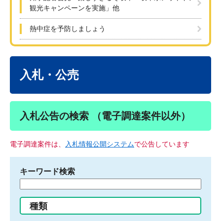
観光キャンペーンを実施」他
熱中症を予防しましょう
本
文
入札・公売
入札公告の検索 （電子調達案件以外）
電子調達案件は、
入札情報公開システム
で公告しています
キーワード検索
検
索
す
種類
る