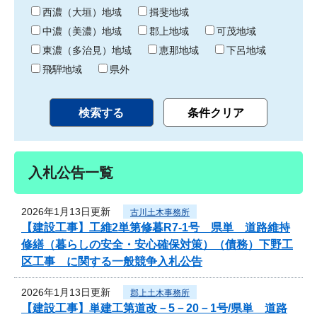
り
西濃（大垣）地域
揖斐地域
中濃（美濃）地域
郡上地域
可茂地域
東濃（多治見）地域
恵那地域
下呂地域
飛騨地域
県外
入札公告一覧
2026年1月13日更新
古川土木事務所
【建設工事】工維2単第修暮R7-1号 県単 道路維持
修繕（暮らしの安全・安心確保対策）（債務）下野工
区工事 に関する一般競争入札公告
2026年1月13日更新
郡上土木事務所
【建設工事】単建工第道改－5－20－1号/県単 道路