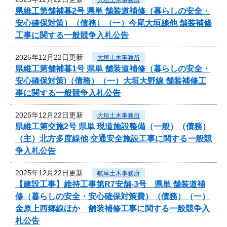
県維工第舗補暮2号 県単 舗装道補修（暮らしの安全・
安心確保対策）（債務）（一）今尾大垣線他 舗装補修
工事に関する一般競争入札公告
2025年12月22日更新
大垣土木事務所
県維工第舗補暮1号 県単 舗装道補修（暮らしの安全・
安心確保対策)（債務）（一）大垣大野線 舗装補修工
事に関する一般競争入札公告
2025年12月22日更新
大垣土木事務所
県維工第交施2号 県単 現道施設整備（一般）（債務）
（主）北方多度線他 交通安全施設工事に関する一般競
争入札公告
2025年12月22日更新
岐阜土木事務所
【建設工事】維持工事第R7安舗-3号 県単 舗装道補
修（暮らしの安全・安心確保対策費）（債務）（一）
金原上西郷線ほか 舗装補修工事に関する一般競争入
札公告