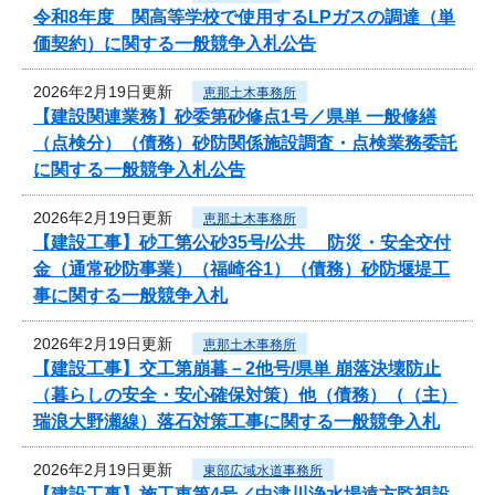
令和8年度 関高等学校で使用するLPガスの調達（単
価契約）に関する一般競争入札公告
2026年2月19日更新
恵那土木事務所
【建設関連業務】砂委第砂修点1号／県単 一般修繕
（点検分）（債務）砂防関係施設調査・点検業務委託
に関する一般競争入札公告
2026年2月19日更新
恵那土木事務所
【建設工事】砂工第公砂35号/公共 防災・安全交付
金（通常砂防事業）（福崎谷1）（債務）砂防堰堤工
事に関する一般競争入札
2026年2月19日更新
恵那土木事務所
【建設工事】交工第崩暮－2他号/県単 崩落決壊防止
（暮らしの安全・安心確保対策）他（債務）（（主）
瑞浪大野瀬線）落石対策工事に関する一般競争入札
2026年2月19日更新
東部広域水道事務所
【建設工事】施工東第4号／中津川浄水場遠方監視設