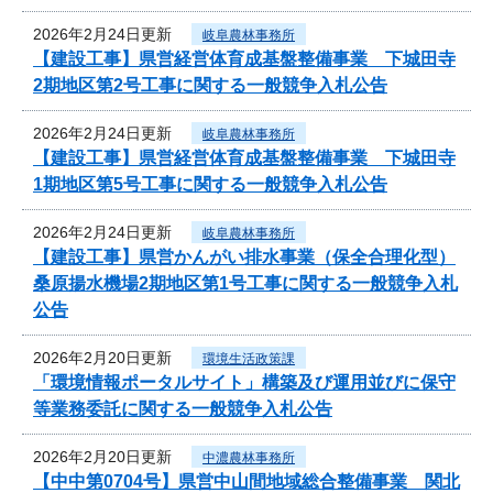
2026年2月24日更新
岐阜農林事務所
【建設工事】県営経営体育成基盤整備事業 下城田寺
2期地区第2号工事に関する一般競争入札公告
2026年2月24日更新
岐阜農林事務所
【建設工事】県営経営体育成基盤整備事業 下城田寺
1期地区第5号工事に関する一般競争入札公告
2026年2月24日更新
岐阜農林事務所
【建設工事】県営かんがい排水事業（保全合理化型）
桑原揚水機場2期地区第1号工事に関する一般競争入札
公告
2026年2月20日更新
環境生活政策課
「環境情報ポータルサイト」構築及び運用並びに保守
等業務委託に関する一般競争入札公告
2026年2月20日更新
中濃農林事務所
【中中第0704号】県営中山間地域総合整備事業 関北