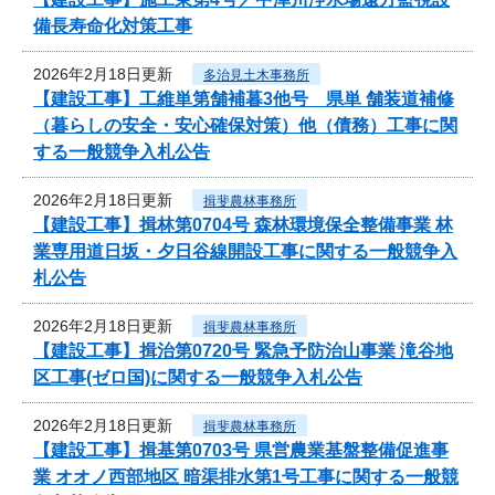
備長寿命化対策工事
2026年2月18日更新
多治見土木事務所
【建設工事】工維単第舗補暮3他号 県単 舗装道補修
（暮らしの安全・安心確保対策）他（債務）工事に関
する一般競争入札公告
2026年2月18日更新
揖斐農林事務所
【建設工事】揖林第0704号 森林環境保全整備事業 林
業専用道日坂・夕日谷線開設工事に関する一般競争入
札公告
2026年2月18日更新
揖斐農林事務所
【建設工事】揖治第0720号 緊急予防治山事業 滝谷地
区工事(ゼロ国)に関する一般競争入札公告
2026年2月18日更新
揖斐農林事務所
【建設工事】揖基第0703号 県営農業基盤整備促進事
業 オオノ西部地区 暗渠排水第1号工事に関する一般競