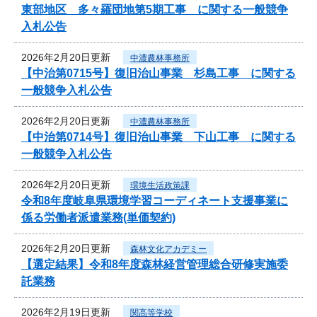
東部地区 多々羅団地第5期工事 に関する一般競争
入札公告
2026年2月20日更新
中濃農林事務所
【中治第0715号】復旧治山事業 杉島工事 に関する
一般競争入札公告
2026年2月20日更新
中濃農林事務所
【中治第0714号】復旧治山事業 下山工事 に関する
一般競争入札公告
2026年2月20日更新
環境生活政策課
令和8年度岐阜県環境学習コーディネート支援事業に
係る労働者派遣業務(単価契約)
2026年2月20日更新
森林文化アカデミー
【選定結果】令和8年度森林経営管理総合研修実施委
託業務
2026年2月19日更新
関高等学校