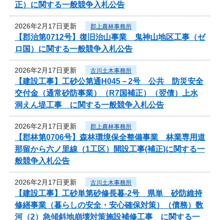
正）に関する一般競争入札公告
2026年2月17日更新
郡上農林事務所
【郡治第0712号】復旧治山事業 鬼神山地区工事（ゼ
ロ国）に関する一般競争入札公告
2026年2月17日更新
古川土木事務所
【建設工事】工砂公第通H045－2号 公共 防災安全
交付金（通常砂防事業）（R7国補正）（翌債）上水
洞えん堤工事 に関する一般競争入札公告
2026年2月17日更新
郡上農林事務所
【郡林第0706号】森林環境保全整備事業 林業専用道
那留から六ノ里線（1工区）開設工事(補正)に関する一
般競争入札公告
2026年2月17日更新
古川土木事務所
【建設工事】工砂単第砂修長暮-2号 県単 砂防維持
修繕事業（暮らしの安全・安心確保対策）（債務）数
河（2）急傾斜地崩壊対策施設補修工事 に関する一