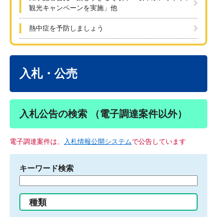
観光キャンペーンを実施」他
熱中症を予防しましょう
本
文
入札・公売
入札公告の検索 （電子調達案件以外）
電子調達案件は、
入札情報公開システム
で公告しています
キーワード検索
検
索
す
種類
る