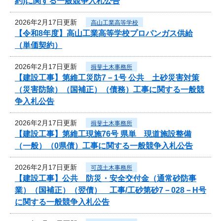
約)に関する一般競争入札公告
2026年2月17日更新
高山工業高等学校
【令和8年度】高山工業高等学校プロパンガス供給
（単価契約）
2026年2月17日更新
揖斐土木事務所
【建設工事】第維工災防7－1号 公共 土砂災害対策
（災害防除）（国補正）（債務）工事に関する一般競
争入札公告
2026年2月17日更新
揖斐土木事務所
【建設工事】第維工現施76号 県単 現道施設整備
（一般）（0県債）工事に関する一般競争入札公告
2026年2月17日更新
可茂土木事務所
【建設工事】公共 防災・安全交付金（通常砂防事
業）（国補正）（翌債） 工事/工砂第砂7－028－H号
に関する一般競争入札公告