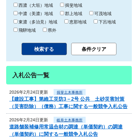
り
西濃（大垣）地域
揖斐地域
中濃（美濃）地域
郡上地域
可茂地域
東濃（多治見）地域
恵那地域
下呂地域
飛騨地域
県外
入札公告一覧
2026年2月24日更新
揖斐土木事務所
【建設工事】第維工災防3－2号 公共 土砂災害対策
（災害防除）（債務）工事に関する一般競争入札公告
2026年2月24日更新
岐阜土木事務所
道路舗装補修用常温合材の調達（単価契約）の調達
（単価契約）に関する一般競争入札公告