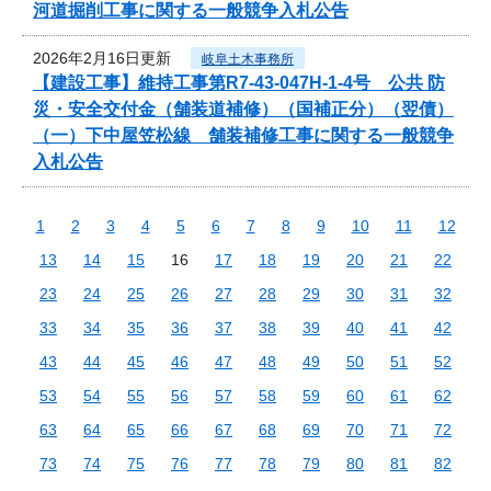
河道掘削工事に関する一般競争入札公告
2026年2月16日更新
岐阜土木事務所
【建設工事】維持工事第R7-43-047H-1-4号 公共 防
災・安全交付金（舗装道補修）（国補正分）（翌債）
（一）下中屋笠松線 舗装補修工事に関する一般競争
入札公告
1
2
3
4
5
6
7
8
9
10
11
12
13
14
15
16
17
18
19
20
21
22
23
24
25
26
27
28
29
30
31
32
33
34
35
36
37
38
39
40
41
42
43
44
45
46
47
48
49
50
51
52
53
54
55
56
57
58
59
60
61
62
63
64
65
66
67
68
69
70
71
72
73
74
75
76
77
78
79
80
81
82