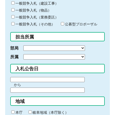
キ
一般競争入札（建設工事）
ー
一般競争入札（物品）
ワ
一般競争入札（業務委託）
ー
ド
一般競争入札（その他）
公募型プロポーザル
を
入
担当所属
力
部局
所属
入札公告日
期
から
間
期
の
間
始
地域
の
ま
終
り
わ
本庁
岐阜地域（本庁除く）