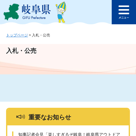
ペ
メ
このページの本文へ
ー
ニ
メ
ジ
ュ
ニ
の
ー
ュ
先
を
ー
頭
飛
トップページ
>
入札・公売
で
ば
す
し
入札・公売
。
て
本
文
へ
重要なお知らせ
知事記者会見「楽しすぎるぞ岐阜！岐阜県アウトドア