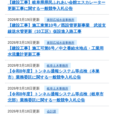
【建設工事】岐阜県県民ふれあい会館エスカレーター
更新工事に関する一般競争入札公告
2026年3月19日更新
東部広域水道事務所
【建設工事】施工東第10号／既設管更新事業 武並支
線送水管更新（10工区）仮設進入路工事
2026年3月19日更新
東部広域水道事務所
【建設工事】施工可第6号／中之番給水地点・工業用
水流量計更新工事
2026年3月18日更新
岐阜土木事務所
【令和8年度】トンネル通報システム等点検（本巣
市）業務委託に関する一般競争入札公告
2026年3月18日更新
岐阜土木事務所
【令和8年度】トンネル通報システム等点検（岐阜市
北部）業務委託に関する一般競争入札公告
2026年3月18日更新
会計課