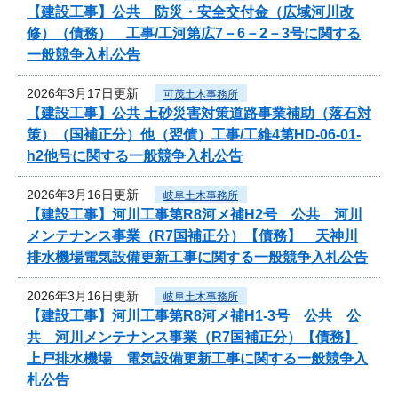
【建設工事】公共 防災・安全交付金（広域河川改
修）（債務） 工事/工河第広7－6－2－3号に関する
一般競争入札公告
2026年3月17日更新
可茂土木事務所
【建設工事】公共 土砂災害対策道路事業補助（落石対
策）（国補正分）他（翌債）工事/工維4第HD-06-01-
h2他号に関する一般競争入札公告
2026年3月16日更新
岐阜土木事務所
【建設工事】河川工事第R8河メ補H2号 公共 河川
メンテナンス事業（R7国補正分）【債務】 天神川
排水機場電気設備更新工事に関する一般競争入札公告
2026年3月16日更新
岐阜土木事務所
【建設工事】河川工事第R8河メ補H1-3号 公共 公
共 河川メンテナンス事業（R7国補正分）【債務】
上戸排水機場 電気設備更新工事に関する一般競争入
札公告