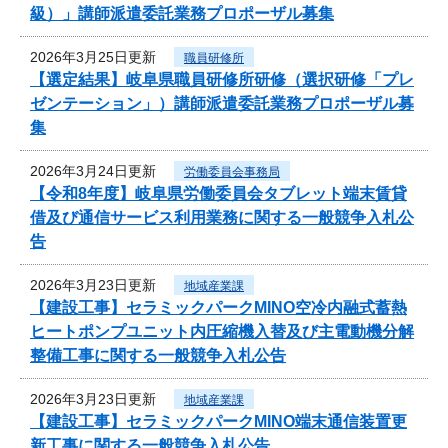
級）」講師派遣委託業務プロポーザル募集
2026年3月25日更新
職員研修所
【選定結果】岐阜県職員研修所研修（選択研修「プレ
ゼンテーション」）講師派遣委託業務プロポーザル募
集
2026年3月24日更新
労働委員会事務局
【令和8年度】岐阜県労働委員会タブレット端末賃貸
借及び通信サービス利用業務に関する一般競争入札公
告
2026年3月23日更新
地域産業課
【建設工事】セラミックパークMINO空冷内融式蓄熱
ヒートポンプユニット内圧縮機入替及び主電動機分解
整備工事に関する一般競争入札公告
2026年3月23日更新
地域産業課
【建設工事】セラミックパークMINO端末通信装置更
新工事に関する一般競争入札公告