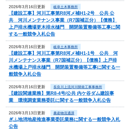
2026年3月16日更新
岐阜土木事務所
【建設工事】河川工事第R8河メ補H1-2号 公共 公
共 河川メンテナンス事業（R7国補正分）【債務】
上戸排水機場更木排水樋門 開閉装置整備等工事に関
する一般競争入札公告
2026年3月16日更新
岐阜土木事務所
【建設工事】河川工事第R8河メ補H1-1号 公共 河
川メンテナンス事業（R7国補正分）【債務】上戸排
水機場上戸排水樋門 開閉装置整備等工事に関する一
般競争入札公告
2026年3月16日更新
長良川上流河川開発工事事務所
【建設関連業務】第R8-4号/公共 内ケ谷ダム建設事
業 環境調査業務委託に関する一般競争入札公告
2026年3月13日更新
農産物流通課
ぎふ地消地産推進事業委託業務に関する一般競争入札
公告