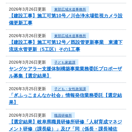
2026年3月26日更新
東部広域水道事務所
【建設工事】施工可第10号／川合浄水場監視カメラ設
備更新工事
2026年3月26日更新
東部広域水道事務所
【建設工事】施工可第12号／既設管更新事業 東濃下
流送水管更新（5工区）その1工事
2026年3月26日更新
子ども家庭課
ヤングケアラー支援体制構築事業業務委託プロポーザ
ル募集【選定結果】
2026年3月25日更新
子ども・女性政策課
「ぎふっこまんなか社会」情報発信業務委託【選定結
果】
2026年3月25日更新
職員研修所
【選定結果】岐阜県職員研修所研修「人材育成マネジ
メント研修（課長級）」及び「同（係長・課長補佐