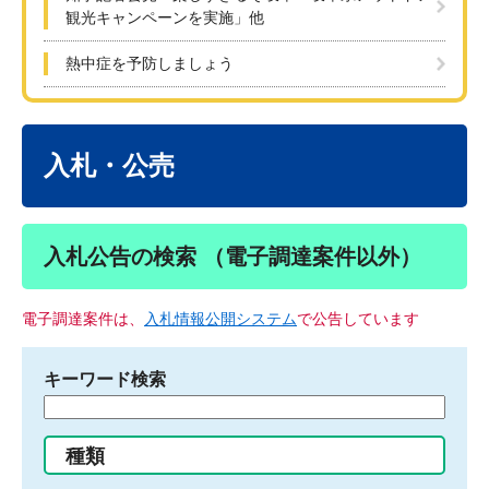
観光キャンペーンを実施」他
熱中症を予防しましょう
本
文
入札・公売
入札公告の検索 （電子調達案件以外）
電子調達案件は、
入札情報公開システム
で公告しています
キーワード検索
検
索
す
種類
る