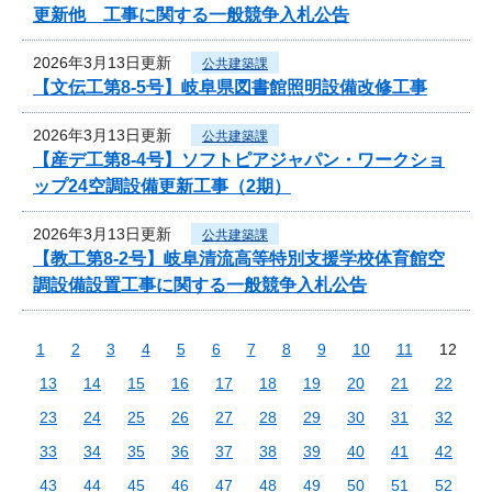
更新他 工事に関する一般競争入札公告
2026年3月13日更新
公共建築課
【文伝工第8-5号】岐阜県図書館照明設備改修工事
2026年3月13日更新
公共建築課
【産デ工第8-4号】ソフトピアジャパン・ワークショ
ップ24空調設備更新工事（2期）
2026年3月13日更新
公共建築課
【教工第8-2号】岐阜清流高等特別支援学校体育館空
調設備設置工事に関する一般競争入札公告
1
2
3
4
5
6
7
8
9
10
11
12
13
14
15
16
17
18
19
20
21
22
23
24
25
26
27
28
29
30
31
32
33
34
35
36
37
38
39
40
41
42
43
44
45
46
47
48
49
50
51
52