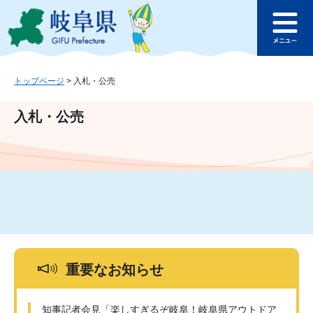
ペ
メ
このページの本文へ
ー
ニ
メ
ジ
ュ
ニ
の
ー
ュ
先
を
ー
頭
飛
トップページ
>
入札・公売
で
ば
す
し
入札・公売
。
て
本
文
へ
重要なお知らせ
知事記者会見「楽しすぎるぞ岐阜！岐阜県アウトドア