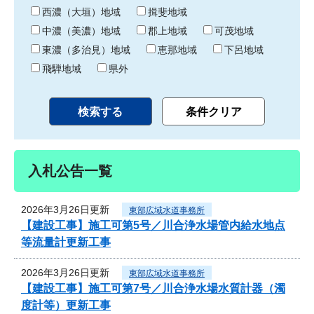
り
西濃（大垣）地域
揖斐地域
中濃（美濃）地域
郡上地域
可茂地域
東濃（多治見）地域
恵那地域
下呂地域
飛騨地域
県外
入札公告一覧
2026年3月26日更新
東部広域水道事務所
【建設工事】施工可第5号／川合浄水場管内給水地点
等流量計更新工事
2026年3月26日更新
東部広域水道事務所
【建設工事】施工可第7号／川合浄水場水質計器（濁
度計等）更新工事