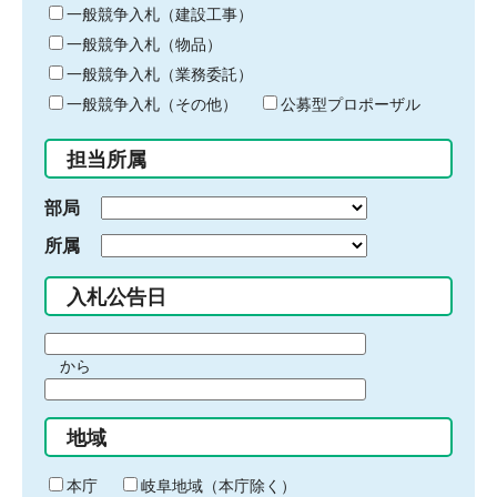
キ
一般競争入札（建設工事）
ー
一般競争入札（物品）
ワ
一般競争入札（業務委託）
ー
ド
一般競争入札（その他）
公募型プロポーザル
を
入
担当所属
力
部局
所属
入札公告日
期
から
間
期
の
間
始
地域
の
ま
終
り
わ
本庁
岐阜地域（本庁除く）