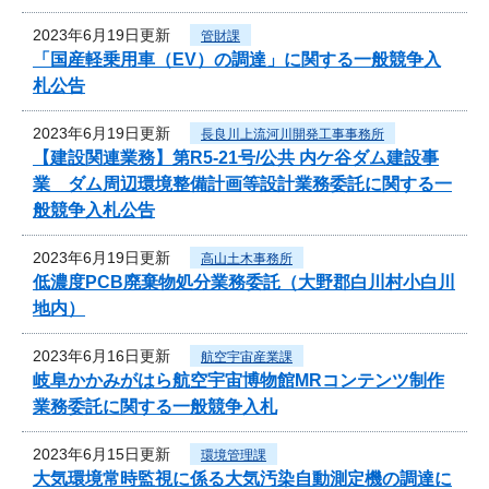
2023年6月19日更新
管財課
「国産軽乗用車（EV）の調達」に関する一般競争入
札公告
2023年6月19日更新
長良川上流河川開発工事事務所
【建設関連業務】第R5-21号/公共 内ケ谷ダム建設事
業 ダム周辺環境整備計画等設計業務委託に関する一
般競争入札公告
2023年6月19日更新
高山土木事務所
低濃度PCB廃棄物処分業務委託（大野郡白川村小白川
地内）
2023年6月16日更新
航空宇宙産業課
岐阜かかみがはら航空宇宙博物館MRコンテンツ制作
業務委託に関する一般競争入札
2023年6月15日更新
環境管理課
大気環境常時監視に係る大気汚染自動測定機の調達に