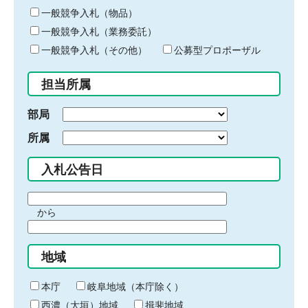
ー
一般競争入札（物品）
ワ
一般競争入札（業務委託）
ー
ド
一般競争入札（その他）
公募型プロポーザル
を
入
担当所属
力
部局
所属
入札公告日
期
から
間
期
の
間
始
地域
の
ま
終
り
わ
本庁
岐阜地域（本庁除く）
り
西濃（大垣）地域
揖斐地域