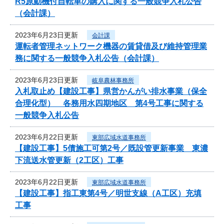
R5原動機付自転車の購入に関する一般競争入札公告
（会計課）
2023年6月23日更新
会計課
運転者管理ネットワーク機器の賃貸借及び維持管理業
務に関する一般競争入札公告（会計課）
2023年6月23日更新
岐阜農林事務所
入札取止め【建設工事】県営かんがい排水事業（保全
合理化型） 各務用水四期地区 第4号工事に関する
一般競争入札公告
2023年6月22日更新
東部広域水道事務所
【建設工事】5債施工可第2号／既設管更新事業 東濃
下流送水管更新（2工区）工事
2023年6月22日更新
東部広域水道事務所
【建設工事】指工東第4号／明世支線（A工区）充填
工事