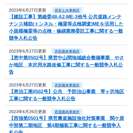
2023年6月27日更新
揖斐土木事務所
【建設工事】第維委48-A2-ME-3他号 公共道路メンテ
ナンス補助(トンネル・橋梁等点検調査)MEを活用した
小規模橋梁等の点検・修繕業務委託工事に関する一般
競争入札公告
2023年6月27日更新
恵那農林事務所
【恵中第0502号】県営中山間地域総合整備事業 やさ
か地区 本沢用水路改修工事に関する一般競争入札公
告
2023年6月27日更新
恵那農林事務所
【恵治工第0502号】公共 予防治山事業 琴ヶ沢地区
工事に関する一般競争入札公告
2023年6月26日更新
西濃農林事務所
【西強第0501号】県営農道施設強化対策事業 関ケ原
中部第二期地区 第4期舗装工事に関する一般競争入
札公告