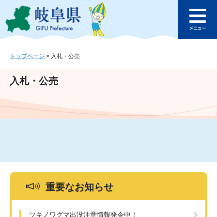
ペ
メ
このページの本文へ
ー
ニ
メ
ジ
ュ
ニ
の
ー
ュ
先
を
ー
頭
飛
トップページ
>
入札・公売
で
ば
す
し
入札・公売
。
て
本
文
へ
重要なお知らせ
ツキノワグマ出没注意情報発令中！