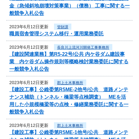
金（急傾斜地崩壊対策事業）（債務） 工事に関する一
般競争入札公告
2023年6月12日更新
管財課
職員宿舎管理システム移行・運用業務委託
2023年6月12日更新
長良川上流河川開発工事事務所
【建設関連業務】第R5-22号/公共 内ケ谷ダム建設事
業 内ケ谷ダム操作規則等概略検討業務委託に関する
一般競争入札公告
2023年6月12日更新
郡上土木事務所
【建設工事】公維委第R5ME-2他号/公共 道路メンテ
ナンス補助（トンネル・橋梁等点検調査） MEを活
用した小規模橋梁等の点検・修繕業務委託に関する一
般競争入札公告
2023年6月12日更新
郡上土木事務所
【建設工事】公維委第R5ME-1他号/公共 道路メンテ