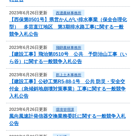
2023年6月26日更新
西濃農林事務所
【西保第0501号】県営かんがい排水事業（保全合理化
型） 多芸直江地区 第3期排水路工事に関する一般
競争入札公告
2023年6月26日更新
飛騨農林事務所
【建設工事】飛治第0510号 公共 予防治山工事（い
ら谷）に関する一般競争入札公告
2023年6月26日更新
郡上土木事務所
【建設工事】公砂工第R5-88-1号 公共 防災・安全交
付金（急傾斜地崩壊対策事業）工事に関する一般競争
入札公告
2023年6月26日更新
環境管理課
風向風速計発信器交換業務委託に関する一般競争入札
公告