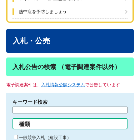
熱中症を予防しましょう
本
文
入札・公売
入札公告の検索 （電子調達案件以外）
電子調達案件は、
入札情報公開システム
で公告しています
キーワード検索
検
索
す
種類
る
キ
一般競争入札（建設工事）