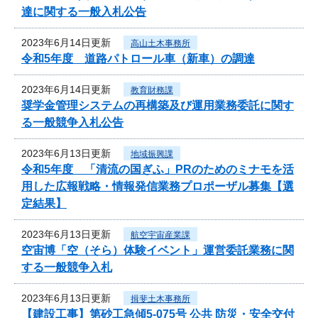
達に関する一般入札公告
2023年6月14日更新
高山土木事務所
令和5年度 道路パトロール車（新車）の調達
2023年6月14日更新
教育財務課
奨学金管理システムの再構築及び運用業務委託に関す
る一般競争入札公告
2023年6月13日更新
地域振興課
令和5年度 「清流の国ぎふ」PRのためのミナモを活
用した広報戦略・情報発信業務プロポーザル募集【選
定結果】
2023年6月13日更新
航空宇宙産業課
空宙博「空（そら）体験イベント」運営委託業務に関
する一般競争入札
2023年6月13日更新
揖斐土木事務所
【建設工事】第砂工急傾5-075号 公共 防災・安全交付