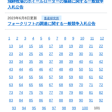
飛騨牧場のホイールローダーの修繕に関する一般競争
入札公告
2023年6月8日更新
畜産研究所
フォークリフトの調達に関する一般競争入札公告
1
2
3
4
5
6
7
8
9
10
11
12
13
14
15
16
17
18
19
20
21
22
23
24
25
26
27
28
29
30
31
32
33
34
35
36
37
38
39
40
41
42
43
44
45
46
47
48
49
50
51
52
53
54
55
56
57
58
59
60
61
62
63
64
65
66
67
68
69
70
71
72
73
74
75
76
77
78
79
80
81
82
83
84
85
86
87
88
89
90
91
92
93
94
95
96
97
98
99
100
101