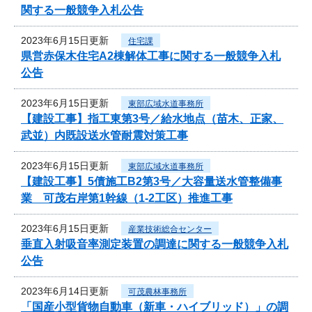
関する一般競争入札公告
2023年6月15日更新
住宅課
県営赤保木住宅A2棟解体工事に関する一般競争入札
公告
2023年6月15日更新
東部広域水道事務所
【建設工事】指工東第3号／給水地点（苗木、正家、
武並）内既設送水管耐震対策工事
2023年6月15日更新
東部広域水道事務所
【建設工事】5債施工B2第3号／大容量送水管整備事
業 可茂右岸第1幹線（1-2工区）推進工事
2023年6月15日更新
産業技術総合センター
垂直入射吸音率測定装置の調達に関する一般競争入札
公告
2023年6月14日更新
可茂農林事務所
「国産小型貨物自動車（新車・ハイブリッド）」の調