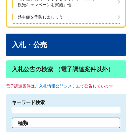
観光キャンペーンを実施」他
熱中症を予防しましょう
本
文
入札・公売
入札公告の検索 （電子調達案件以外）
電子調達案件は、
入札情報公開システム
で公告しています
キーワード検索
検
索
す
種類
る