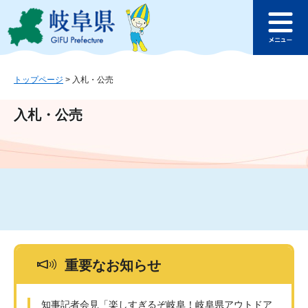
ペ
メ
このページの本文へ
ー
ニ
メ
ジ
ュ
ニ
の
ー
ュ
先
を
ー
頭
飛
トップページ
>
入札・公売
で
ば
す
し
入札・公売
。
て
本
文
へ
重要なお知らせ
知事記者会見「楽しすぎるぞ岐阜！岐阜県アウトドア