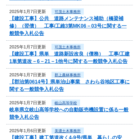
2025年1月7日更新
可茂土木事務所
【建設工事】公共 道路メンテナンス補助（橋梁補
修）（翌債） 工事/工維3第MK06－03号に関する一
般競争入札公告
2025年1月7日更新
可茂土木事務所
【建設工事】県単 道路新設改良（債務） 工事/工建
1単第道改－6－21－1他号に関する一般競争入札公告
2025年1月7日更新
郡上農林事務所
【郡治第0614号】県単治山事業 さわら谷地区工事に
関する一般競争入札公告
2025年1月7日更新
岐山高等学校
岐阜県立岐山高等学校への自動販売機設置に係る一般
競争入札公告
2025年1月6日更新
美濃土木事務所
【建設工事】建工第道改く4-9号/県単 暮らしの安