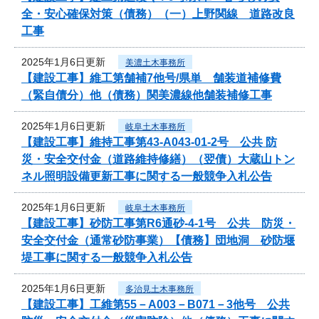
全・安心確保対策（債務）（一）上野関線 道路改良
工事
2025年1月6日更新
美濃土木事務所
【建設工事】維工第舗補7他号/県単 舗装道補修費
（緊自債分）他（債務）関美濃線他舗装補修工事
2025年1月6日更新
岐阜土木事務所
【建設工事】維持工事第43-A043-01-2号 公共 防
災・安全交付金（道路維持修繕）（翌債）大蔵山トン
ネル照明設備更新工事に関する一般競争入札公告
2025年1月6日更新
岐阜土木事務所
【建設工事】砂防工事第R6通砂-4-1号 公共 防災・
安全交付金（通常砂防事業）【債務】団地洞 砂防堰
堤工事に関する一般競争入札公告
2025年1月6日更新
多治見土木事務所
【建設工事】工維第55－A003－B071－3他号 公共