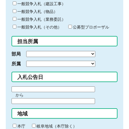
キ
一般競争入札（建設工事）
ー
一般競争入札（物品）
ワ
一般競争入札（業務委託）
ー
ド
一般競争入札（その他）
公募型プロポーザル
を
入
担当所属
力
部局
所属
入札公告日
期
から
間
期
の
間
始
地域
の
ま
終
り
わ
本庁
岐阜地域（本庁除く）