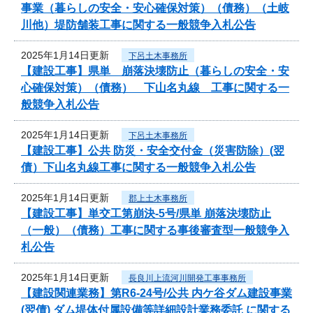
事業（暮らしの安全・安心確保対策）（債務）（土岐
川他）堤防舗装工事に関する一般競争入札公告
2025年1月14日更新
下呂土木事務所
【建設工事】県単 崩落決壊防止（暮らしの安全・安
心確保対策）（債務） 下山名丸線 工事に関する一
般競争入札公告
2025年1月14日更新
下呂土木事務所
【建設工事】公共 防災・安全交付金（災害防除）(翌
債）下山名丸線工事に関する一般競争入札公告
2025年1月14日更新
郡上土木事務所
【建設工事】単交工第崩決-5号/県単 崩落決壊防止
（一般）（債務）工事に関する事後審査型一般競争入
札公告
2025年1月14日更新
長良川上流河川開発工事事務所
【建設関連業務】第R6-24号/公共 内ケ谷ダム建設事業
(翌債) ダム堤体付属設備等詳細設計業務委託 に関する