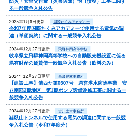
防災・安全交付金（災害防除）他（債務）工事に関す
る一般競争入札公告
2025年1月6日更新
国際たくみアカデミー
令和7年度国際たくみアカデミーで使用する電気の調
達（単価契約）に関する一般競争入札公告
2024年12月27日更新
飛騨神岡高等学校
岐阜県立飛騨神岡高等学校への自動販売機設置に係る
県有財産の賃貸借一般競争入札公告（飲料のみ）
2024年12月27日更新
西濃農林事務所
【建設工事】債西た第0607号 県営湛水防除事業 安
八南部2期地区 第1期ポンプ設備改修工事に関する一
般競争入札公告
2024年12月27日更新
古川土木事務所
猪臥山トンネルで使用する電気の調達に関する一般競
争入札公告（令和7年度分）