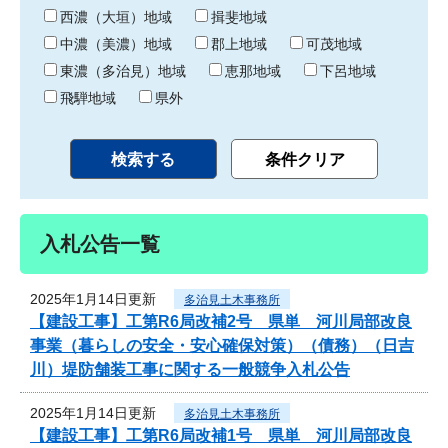
り
西濃（大垣）地域
揖斐地域
中濃（美濃）地域
郡上地域
可茂地域
東濃（多治見）地域
恵那地域
下呂地域
飛騨地域
県外
入札公告一覧
2025年1月14日更新
多治見土木事務所
【建設工事】工第R6局改補2号 県単 河川局部改良
事業（暮らしの安全・安心確保対策）（債務）（日吉
川）堤防舗装工事に関する一般競争入札公告
2025年1月14日更新
多治見土木事務所
【建設工事】工第R6局改補1号 県単 河川局部改良