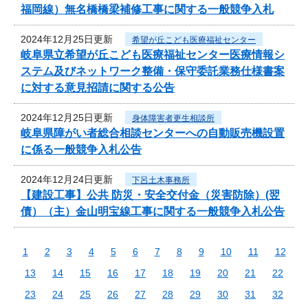
福岡線）無名橋橋梁補修工事に関する一般競争入札
2024年12月25日更新
希望が丘こども医療福祉センター
岐阜県立希望が丘こども医療福祉センター医療情報シ
ステム及びネットワーク整備・保守委託業務仕様書案
に対する意見招請に関する公告
2024年12月25日更新
身体障害者更生相談所
岐阜県障がい者総合相談センターへの自動販売機設置
に係る一般競争入札公告
2024年12月24日更新
下呂土木事務所
【建設工事】公共 防災・安全交付金（災害防除）(翌
債）（主）金山明宝線工事に関する一般競争入札公告
1
2
3
4
5
6
7
8
9
10
11
12
13
14
15
16
17
18
19
20
21
22
23
24
25
26
27
28
29
30
31
32