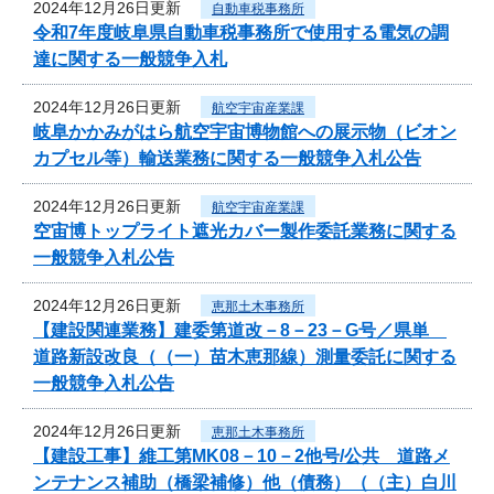
2024年12月26日更新
自動車税事務所
令和7年度岐阜県自動車税事務所で使用する電気の調
達に関する一般競争入札
2024年12月26日更新
航空宇宙産業課
岐阜かかみがはら航空宇宙博物館への展示物（ビオン
カプセル等）輸送業務に関する一般競争入札公告
2024年12月26日更新
航空宇宙産業課
空宙博トップライト遮光カバー製作委託業務に関する
一般競争入札公告
2024年12月26日更新
恵那土木事務所
【建設関連業務】建委第道改－8－23－G号／県単
道路新設改良（（一）苗木恵那線）測量委託に関する
一般競争入札公告
2024年12月26日更新
恵那土木事務所
【建設工事】維工第MK08－10－2他号/公共 道路メ
ンテナンス補助（橋梁補修）他（債務）（（主）白川