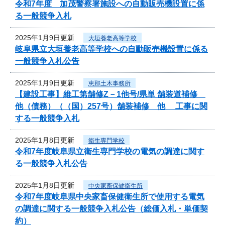
令和7年度 加茂警察署施設への自動販売機設置に係
る一般競争入札
2025年1月9日更新
大垣養老高等学校
岐阜県立大垣養老高等学校への自動販売機設置に係る
一般競争入札公告
2025年1月9日更新
恵那土木事務所
【建設工事】維工第舗修Z－1他号/県単 舗装道補修
他（債務）（（国）257号）舗装補修 他 工事に関
する一般競争入札
2025年1月8日更新
衛生専門学校
令和7年度岐阜県立衛生専門学校の電気の調達に関す
る一般競争入札公告
2025年1月8日更新
中央家畜保健衛生所
令和7年度岐阜県中央家畜保健衛生所で使用する電気
の調達に関する一般競争入札公告（総価入札・単価契
約）