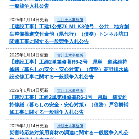
一般競争入札公告
2025年1月14日更新
古川土木事務所
【建設工事】工建1公第Z6-M1-K3他号 公共 地方創
生整備推進交付金他（県代行）（債務）トンネル坑口
関連工事に関する一般競争入札公告
2025年1月14日更新
古川土木事務所
【建設工事】工維2単第修暮R6-2号 県単 道路維持
修繕（暮らしの安全・安心対策）（債務）高野排水施
設改修工事に関する一般競争入札公告
2025年1月14日更新
古川土木事務所
【建設工事】工維2単第橋修暮R6-1号 県単 橋梁維
持修繕（暮らしの安全・安心対策）（債務）戸谷橋補
修工事に関する一般競争入札公告
2025年1月14日更新
揖斐土木事務所
災害時応急対策用資材の調達に関する一般競争入札公