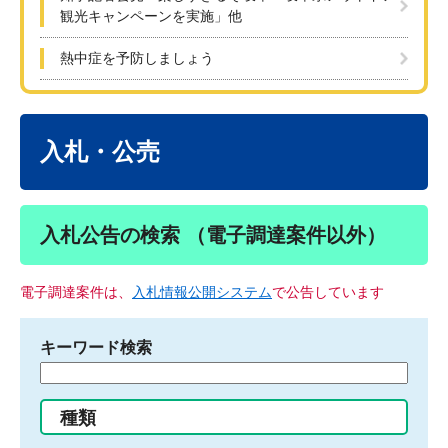
観光キャンペーンを実施」他
熱中症を予防しましょう
本
文
入札・公売
入札公告の検索 （電子調達案件以外）
電子調達案件は、
入札情報公開システム
で公告しています
キーワード検索
検
索
す
種類
る