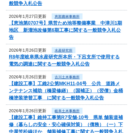
般競争入札公告
2026年1月27日更新
恵那農林事務所
【恵池第0707号】県営ため池等整備事業 中津川1期
地区 新溜池改修第6期工事に関する一般競争入札公
告
2026年1月26日更新
水産研究所
R8年度岐阜県水産研究所本所・下呂支所で使用する
電気の調達に関する一般競争入札公告
2026年1月26日更新
古川土木事務所
【建設工事】工維2公第MKH11-04号 公共 道路メ
ンテナンス補助（橋梁修繕）（国補正）（翌債）金桶
橋塗装塗替工事 に関する一般競争入札公告
2026年1月26日更新
岐阜土木事務所
【建設工事】維持工事第R7安舗-10号 県単 舗装道補
修（暮らしの安全・安心確保対策）（債務）（一）下
中屋笠松線ほか 舗装補修工事に関する一般競争入札