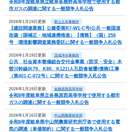
令和8年度岐阜県立岐阜各務野高等学校で使用する都
市ガスの調達に関する一般競争入札公告
2026年1月19日更新
郡上土木事務所
【建設関連業務】公建委第R7-W1-C号/公共 一般国道
改築（国補正・地域連携推進）【債務】（国）256
号 環境影響調査業務委託に関する一般競争入札公告
2026年1月19日更新
流域浄水事務所
公共 社会資本整備総合交付金事業（防災・安全）木
曽川幹線(K79、K80、K121)人孔防食被覆(債務)工事
（第401-C-072号）に関する一般競争入札公告
2026年1月19日更新
各務原西高等学校
令和8年度岐阜県立各務原西高等学校で使用する都市
ガスの調達に関する一般競争入札公告
2026年1月16日更新
中山間農業研究所
令和8年度岐阜県中山間農業研究所庁舎で使用する電
気の調達（単価契約）に関する一般競争入札公告