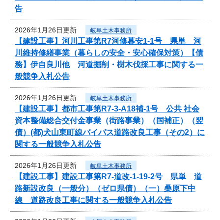
告
2026年1月26日更新
岐阜土木事務所
【建設工事】河川工事第R7河修暮安1-1号 県単 河
川維持修繕事業（暮らしの安全・安心確保対策）【債
務】伊自良川他 河道掘削・樹木伐採工事に関する一
般競争入札公告
2026年1月26日更新
岐阜土木事務所
【建設工事】都市工事第R7-3-A18補-1号 公共 社会
資本整備総合交付金事業（街路事業）（国補正）（翌
債）(都)犬山東町線バイパス道路改良工事（その2）に
関する一般競争入札公告
2026年1月26日更新
岐阜土木事務所
【建設工事】建設工事第R7-道改-1-19-2号 県単 道
路新設改良（一般分）（ゼロ県債）（一）桑原下中
線 道路改良工事に関する一般競争入札公告