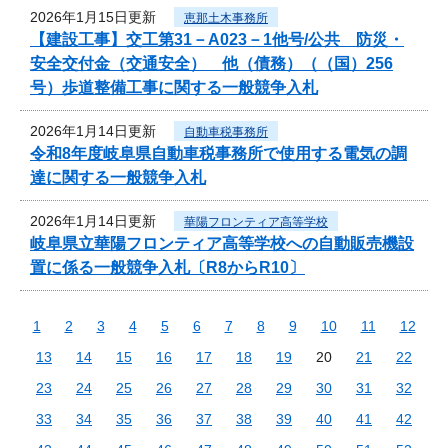
2026年1月15日更新
恵那土木事務所
【建設工事】交工第31－A023－1他号/公共 防災・
安全交付金（交通安全） 他（債務）（（国）256
号）歩道整備工事に関する一般競争入札
2026年1月14日更新
自動車税事務所
令和8年度岐阜県自動車税事務所で使用する電気の調
達に関する一般競争入札
2026年1月14日更新
華陽フロンティア高等学校
岐阜県立華陽フロンティア高等学校への自動販売機設
置に係る一般競争入札〔R8からR10〕
1
2
3
4
5
6
7
8
9
10
11
12
13
14
15
16
17
18
19
20
21
22
23
24
25
26
27
28
29
30
31
32
33
34
35
36
37
38
39
40
41
42