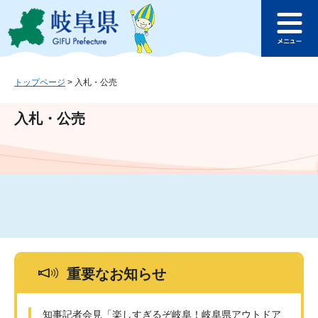
ペ
メ
このページの本文へ
ー
ニ
メ
ジ
ュ
ニ
の
ー
ュ
先
を
ー
頭
飛
トップページ
>
入札・公売
で
ば
す
し
入札・公売
。
て
本
文
へ
重要なお知らせ
知事記者会見「楽しすぎるぞ岐阜！岐阜県アウトドア