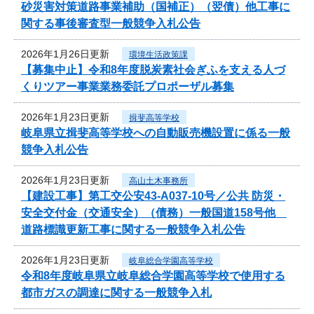
砂災害対策道路事業補助（国補正）（翌債）他工事に
関する事後審査型一般競争入札公告
2026年1月26日更新
環境生活政策課
【募集中止】令和8年度脱炭素社会ぎふを支える人づ
くりツアー事業業務委託プロポーザル募集
2026年1月23日更新
揖斐高等学校
岐阜県立揖斐高等学校への自動販売機設置に係る一般
競争入札公告
2026年1月23日更新
高山土木事務所
【建設工事】第工交公安43-A037-10号／公共 防災・
安全交付金（交通安全）（債務）一般国道158号他
道路標識更新工事に関する一般競争入札公告
2026年1月23日更新
岐阜総合学園高等学校
令和8年度岐阜県立岐阜総合学園高等学校で使用する
都市ガスの調達に関する一般競争入札