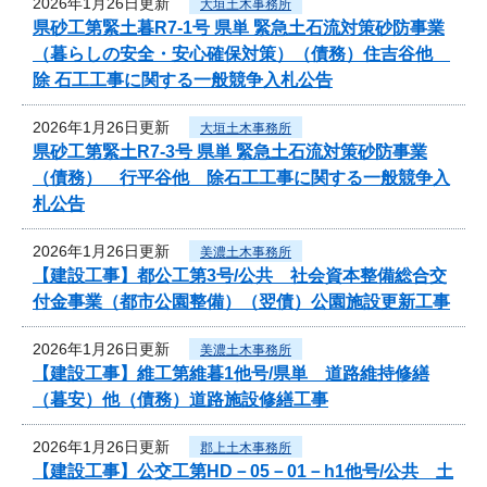
2026年1月26日更新
大垣土木事務所
県砂工第緊土暮R7-1号 県単 緊急土石流対策砂防事業
（暮らしの安全・安心確保対策）（債務）住吉谷他
除 石工工事に関する一般競争入札公告
2026年1月26日更新
大垣土木事務所
県砂工第緊土R7-3号 県単 緊急土石流対策砂防事業
（債務） 行平谷他 除石工工事に関する一般競争入
札公告
2026年1月26日更新
美濃土木事務所
【建設工事】都公工第3号/公共 社会資本整備総合交
付金事業（都市公園整備）（翌債）公園施設更新工事
2026年1月26日更新
美濃土木事務所
【建設工事】維工第維暮1他号/県単 道路維持修繕
（暮安）他（債務）道路施設修繕工事
2026年1月26日更新
郡上土木事務所
【建設工事】公交工第HD－05－01－h1他号/公共 土