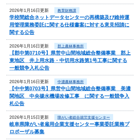
2026年1月16日更新
教育財務課
学校間総合ネットデータセンターの再構築及び維持運
用管理業務委託に関する仕様書案に対する意見招請に
関する公告
2026年1月16日更新
郡上農林事務所
【郡中第0710号】県営中山間地域総合整備事業 郡上
東地区 井上用水路・中切用水路第1号工事に関する
一般競争入札公告
2026年1月16日更新
中濃農林事務所
【中中第0703号】県営中山間地域総合整備事業 美濃
関地区 中央揚水機場改修工事 に関する一般競争入
札公告
2026年1月15日更新
障がい者総合就労支援センター
岐阜県障がい者雇用企業支援センター事業委託業務プ
ロポーザル募集