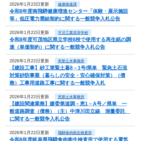
2026年1月23日更新
健康推進課
令和8年度南飛騨健康増進センター「体験・展示施設
等」低圧電力需給契約に関する一般競争入札公告
2026年1月22日更新
可児工業高等学校
令和8年度可茂地区県立学校8校で使用する再生紙の調
達（単価契約）に関する一般競争入札公告
2026年1月22日更新
恵那土木事務所
【建設工事】砂工第緊土暮8－1号/県単 緊急土石流
対策砂防事業（暮らしの安全・安心確保対策）（債
務）工事用道路工事に関する一般競争入札
2026年1月22日更新
恵那土木事務所
【建設関連業務】建委第道調－恵1－A号／県単 一
般道路調査（債務）（主）中津川田立線 測量委託
に関する一般競争入札公告
2026年1月22日更新
飛騨食肉衛生検査所
令和8年度岐阜県飛騨食肉衛生検査所で使用する電気