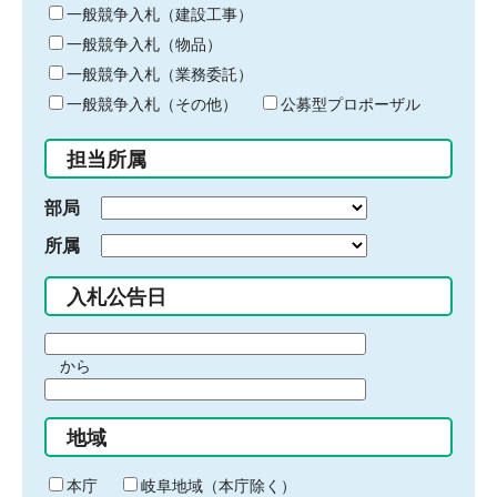
キ
一般競争入札（建設工事）
ー
一般競争入札（物品）
ワ
一般競争入札（業務委託）
ー
ド
一般競争入札（その他）
公募型プロポーザル
を
入
担当所属
力
部局
所属
入札公告日
期
から
間
期
の
間
始
地域
の
ま
終
り
わ
本庁
岐阜地域（本庁除く）