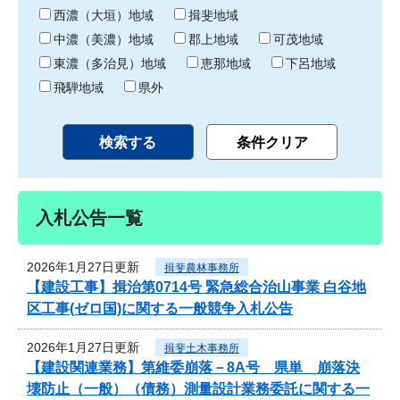
り
西濃（大垣）地域
揖斐地域
中濃（美濃）地域
郡上地域
可茂地域
東濃（多治見）地域
恵那地域
下呂地域
飛騨地域
県外
入札公告一覧
2026年1月27日更新
揖斐農林事務所
【建設工事】揖治第0714号 緊急総合治山事業 白谷地
区工事(ゼロ国)に関する一般競争入札公告
2026年1月27日更新
揖斐土木事務所
【建設関連業務】第維委崩落－8A号 県単 崩落決
壊防止（一般）（債務）測量設計業務委託に関する一