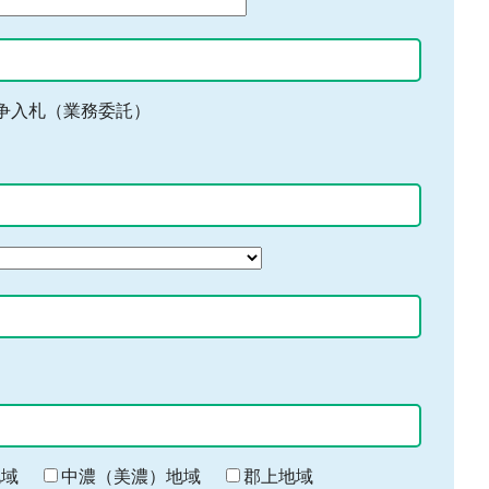
争入札（業務委託）
地域
中濃（美濃）地域
郡上地域