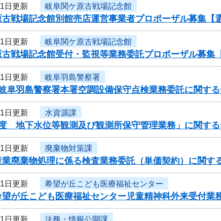
21日更新
岐阜関ケ原古戦場記念館
原古戦場記念館別館売店運営事業者プロポーザル募集【
21日更新
岐阜関ケ原古戦場記念館
原古戦場記念館受付・監視等業務委託プロポーザル募集
21日更新
岐阜羽島警察署
度岐阜羽島警察署本署空調設備保守点検業務委託に関する
21日更新
水資源課
年度 地下水位等観測及び観測所保守管理業務」に関する
21日更新
廃棄物対策課
産業廃棄物処理に係る検査業務委託（単価契約）に関す
21日更新
希望が丘こども医療福祉センター
希望が丘こども医療福祉センター児童精神科外来受付業
21日更新
法務・情報公開課