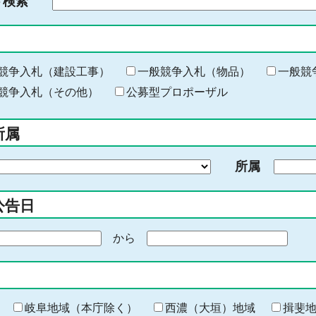
ド検索
検
索
す
る
キ
競争入札（建設工事）
一般競争入札（物品）
一般競
ー
競争入札（その他）
公募型プロポーザル
ワ
ー
所属
ド
を
所属
入
力
公告日
から
期
間
の
終
わ
岐阜地域（本庁除く）
西濃（大垣）地域
揖斐