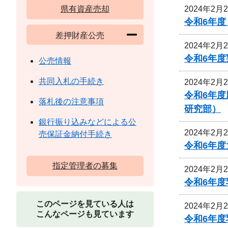
2024年2月
県有資産売却
令和6年
差押財産公売
2024年2月
令和6年
公売情報
共同入札の手続き
2024年2月
令和6年
落札後の注意事項
研究部）
銀行振り込みなどによる公
2024年2月
売保証金納付手続き
令和6年
指定管理者の募集
2024年2月
令和6年
このページを見ている人は
2024年2月
こんなページも見ています
令和6年