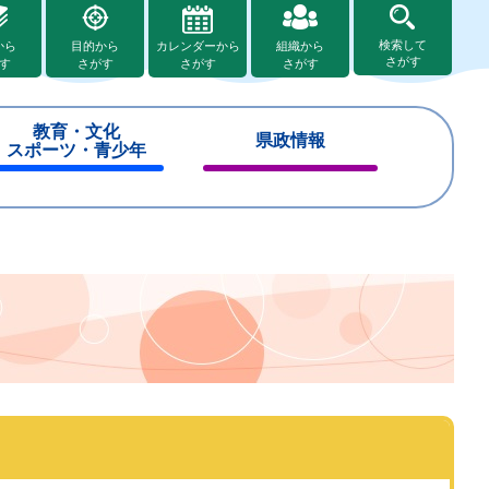
検索して
から
目的から
カレンダーから
組織から
さがす
す
さがす
さがす
さがす
教育・文化
県政情報
スポーツ・青少年
閉
閉
じ
じ
る
る