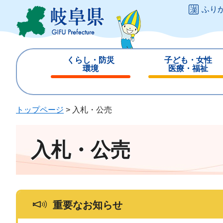
ペ
メ
ふり
ー
ニ
ジ
ュ
の
ー
先
を
くらし・防災
子ども・女性
頭
飛
環境
医療・福祉
で
ば
閉
閉
す
し
じ
じ
。
て
る
る
トップページ
>
入札・公売
本
文
へ
入札・公売
重要なお知らせ