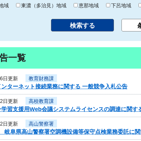
り
地域
東濃（多治見）地域
恵那地域
下呂地域
告一覧
26日更新
教育財務課
インターネット接続業務に関する 一般競争入札公告
22日更新
高校教育課
ン学習支援用Web会議システムライセンスの調達に関す
22日更新
高山警察署
度 岐阜県高山警察署空調機設備等保守点検業務委託に関