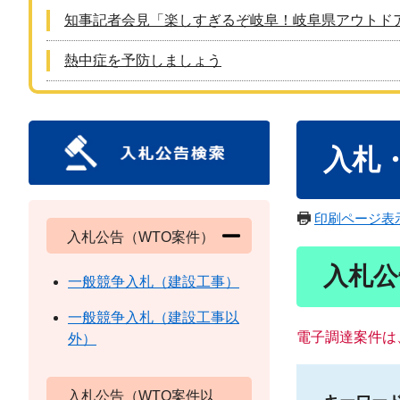
知事記者会見「楽しすぎるぞ岐阜！岐阜県アウトド
熱中症を予防しましょう
本
入札
文
印刷ページ表
入札公告（WTO案件）
入札公
一般競争入札（建設工事）
一般競争入札（建設工事以
電子調達案件は
外）
入札公告（WTO案件以