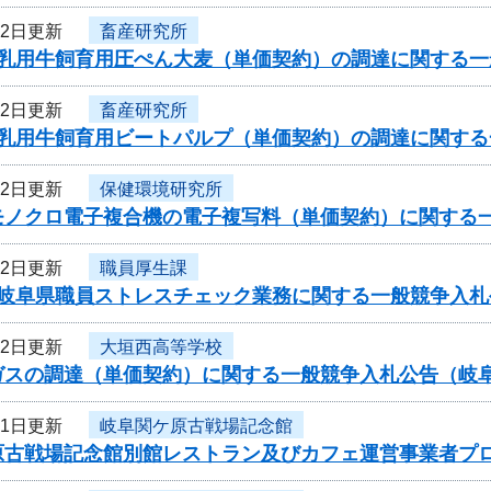
22日更新
畜産研究所
度乳用牛飼育用圧ぺん大麦（単価契約）の調達に関する
22日更新
畜産研究所
度乳用牛飼育用ビートパルプ（単価契約）の調達に関す
22日更新
保健環境研究所
モノクロ電子複合機の電子複写料（単価契約）に関する
22日更新
職員厚生課
度岐阜県職員ストレスチェック業務に関する一般競争入札
22日更新
大垣西高等学校
ガスの調達（単価契約）に関する一般競争入札公告（岐
21日更新
岐阜関ケ原古戦場記念館
原古戦場記念館別館レストラン及びカフェ運営事業者プ