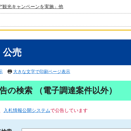
ア観光キャンペーンを実施」他
・公売
示
大きな文字で印刷ページ表示
告の検索 （電子調達案件以外）
、
入札情報公開システム
で公告しています