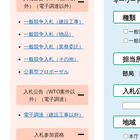
キーワー
外）（電子調達以外）
種類
一般競争入札（建設工事）
一般
一般競争入札（物品）
一般
一般競争入札（業務委託）
担当
一般競争入札（その他）
公募型プロポーザル
部局
入札
入札公告（WTO案件以
外）（電子調達）
期
間
電子調達（建設工事以外）
の
地域
始
入札参加資格
ま
本庁