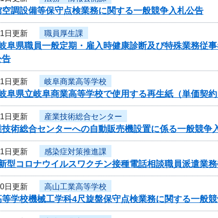
館空調設備等保守点検業務に関する一般競争入札公告
21日更新
職員厚生課
度岐阜県職員一般定期・雇入時健康診断及び特殊業務従
公告
21日更新
岐阜商業高等学校
度岐阜県立岐阜商業高等学校で使用する再生紙（単価契
21日更新
産業技術総合センター
業技術総合センターへの自動販売機設置に係る一般競争
21日更新
感染症対策推進課
度新型コロナウイルスワクチン接種電話相談職員派遣業務
20日更新
高山工業高等学校
高等学校機械工学科4尺旋盤保守点検業務に関する一般競