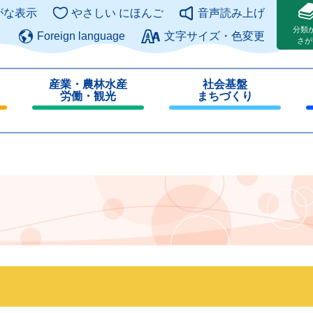
このページの本文へ
がな表示
やさしい にほんご
音声読み上げ
分類
Foreign language
文字サイズ・色変更
さが
産業・農林水産
社会基盤
労働・観光
まちづくり
閉
閉
じ
じ
る
る