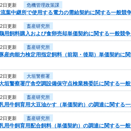
22日更新
危機管理政策課
度 流葉中継所で使用する電力の需給契約に関する一般競
22日更新
畜産研究所
度鶏用飼料購入および食卵売却単価契約に関する一般競争
22日更新
畜産研究所
度豚産肉能力検定用指定飼料（前期・後期）単価契約に
22日更新
大垣警察署
度大垣警察署庁舎空調設備保守点検業務委託に関する一般
22日更新
畜産研究所
度乳用牛飼育用大豆油かす（単価契約）の調達に関する
22日更新
畜産研究所
度乳用牛飼育用配合飼料（単価契約）の調達に関する一