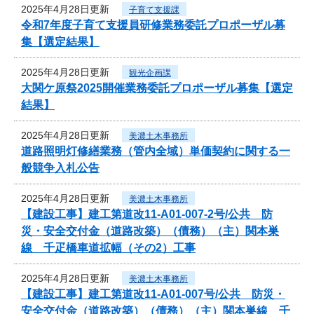
2025年4月28日更新
子育て支援課
令和7年度子育て支援員研修業務委託プロポーザル募
集【選定結果】
2025年4月28日更新
観光企画課
大関ケ原祭2025開催業務委託プロポーザル募集【選定
結果】
2025年4月28日更新
美濃土木事務所
道路照明灯修繕業務（管内全域）単価契約に関する一
般競争入札公告
2025年4月28日更新
美濃土木事務所
【建設工事】建工第道改11-A01-007-2号/公共 防
災・安全交付金（道路改築）（債務）（主）関本巣
線 千疋橋車道拡幅（その2）工事
2025年4月28日更新
美濃土木事務所
【建設工事】建工第道改11-A01-007号/公共 防災・
安全交付金（道路改築）（債務）（主）関本巣線 千