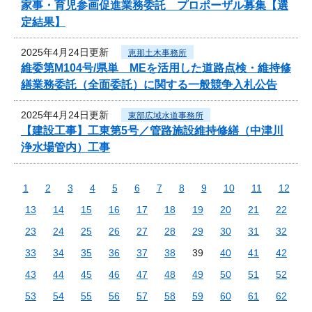
家事・育児参画促進業務委託 プロポーザル募集【選
定結果】
2025年4月24日更新
恵那土木事務所
維委第M104号/県単 MEを活用した道路点検・維持修
繕業務委託（全面委託）に関する一般競争入札公告
2025年4月24日更新
東部広域水道事務所
【建設工事】工東第5号／管路施設維持修繕（中津川
浄水場管内）工事
1
2
3
4
5
6
7
8
9
10
11
12
13
14
15
16
17
18
19
20
21
22
23
24
25
26
27
28
29
30
31
32
33
34
35
36
37
38
39
40
41
42
43
44
45
46
47
48
49
50
51
52
53
54
55
56
57
58
59
60
61
62