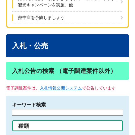
観光キャンペーンを実施」他
熱中症を予防しましょう
本
文
入札・公売
入札公告の検索 （電子調達案件以外）
電子調達案件は、
入札情報公開システム
で公告しています
キーワード検索
検
索
す
種類
る