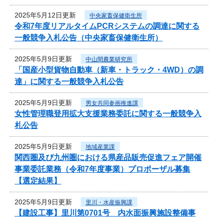
2025年5月12日更新
中央家畜保健衛生所
令和7年度リアルタイムPCRシステムの調達に関する
一般競争入札公告（中央家畜保健衛生所）
2025年5月9日更新
中山間農業研究所
「国産小型貨物自動車（新車・トラック・4WD）の調
達」に関する一般競争入札公告
2025年5月9日更新
男女共同参画推進課
女性管理職登用拡大支援業務委託に関する一般競争入
札公告
2025年5月9日更新
地域産業課
関西圏及び九州圏における県産品販売促進フェア開催
事業委託業務（令和7年度事業）プロポーザル募集
【選定結果】
2025年5月9日更新
里川・水産振興課
【建設工事】里川第0701号 内水面振興施設整備事