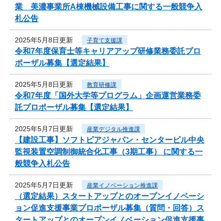
業 美濃事業所A棟機械設備工事に関する一般競争入
札公告
2025年5月8日更新
子育て支援課
令和7年度保育士等キャリアアップ研修業務委託プロ
ポーザル募集【選定結果】
2025年5月8日更新
教育研修課
令和7年度「国外大学等プログラム」企画運営業務委
託プロポーザル募集【選定結果】
2025年5月7日更新
産業デジタル推進課
【建設工事】ソフトピアジャパン・センタービル中央
監視装置空調制御統合化工事（3期工事） に関する一
般競争入札公告
2025年5月7日更新
産業イノベーション推進課
（選定結果）スタートアップとのオープンイノベーシ
ョン促進支援事業プロポーザル募集（質問・回答）ス
タートアップとのオープンイノベーション促進支援事