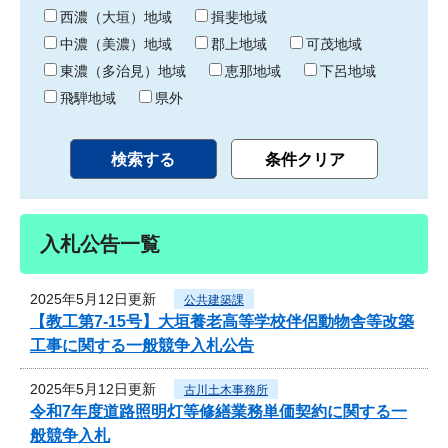
り
西濃（大垣）地域
揖斐地域
中濃（美濃）地域
郡上地域
可茂地域
東濃（多治見）地域
恵那地域
下呂地域
飛騨地域
県外
入札公告一覧
2025年5月12日更新
公共建築課
【教工第7-15号】大垣養老高等学校伴侶動物舎等改築
工事に関する一般競争入札公告
2025年5月12日更新
古川土木事務所
令和7年度道路照明灯等修繕業務単価契約に関する一
般競争入札