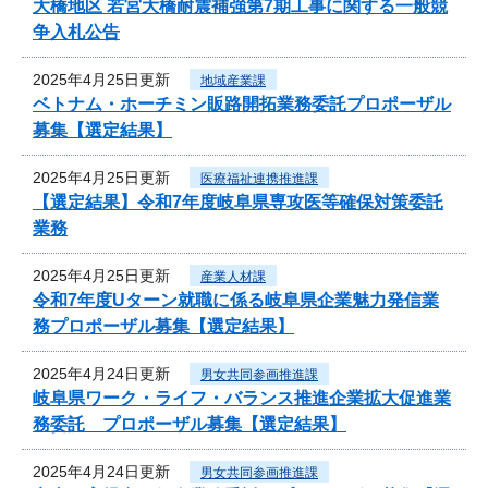
大橋地区 若宮大橋耐震補強第7期工事に関する一般競
争入札公告
2025年4月25日更新
地域産業課
ベトナム・ホーチミン販路開拓業務委託プロポーザル
募集【選定結果】
2025年4月25日更新
医療福祉連携推進課
【選定結果】令和7年度岐阜県専攻医等確保対策委託
業務
2025年4月25日更新
産業人材課
令和7年度Uターン就職に係る岐阜県企業魅力発信業
務プロポーザル募集【選定結果】
2025年4月24日更新
男女共同参画推進課
岐阜県ワーク・ライフ・バランス推進企業拡大促進業
務委託 プロポーザル募集【選定結果】
2025年4月24日更新
男女共同参画推進課