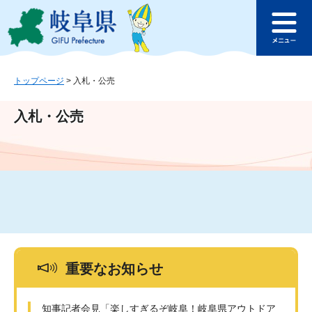
ペ
メ
このページの本文へ
ー
ニ
メ
ジ
ュ
ニ
の
ー
ュ
先
を
ー
頭
飛
トップページ
>
入札・公売
で
ば
す
し
入札・公売
。
て
本
文
へ
重要なお知らせ
知事記者会見「楽しすぎるぞ岐阜！岐阜県アウトドア