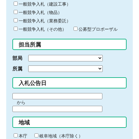
キ
一般競争入札（建設工事）
ー
一般競争入札（物品）
ワ
一般競争入札（業務委託）
ー
ド
一般競争入札（その他）
公募型プロポーザル
を
入
担当所属
力
部局
所属
入札公告日
期
から
間
期
の
間
始
地域
の
ま
終
り
わ
本庁
岐阜地域（本庁除く）