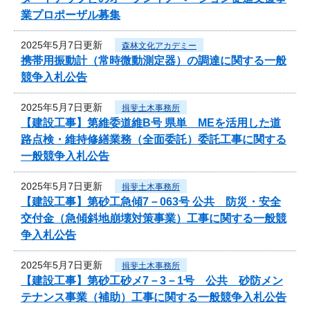
業プロポーザル募集
2025年5月7日更新
森林文化アカデミー
携帯用振動計（常時微動測定器）の調達に関する一般
競争入札公告
2025年5月7日更新
揖斐土木事務所
【建設工事】第維委道維B号 県単 MEを活用した道
路点検・維持修繕業務（全面委託）委託工事に関する
一般競争入札公告
2025年5月7日更新
揖斐土木事務所
【建設工事】第砂工急傾7－063号 公共 防災・安全
交付金（急傾斜地崩壊対策事業）工事に関する一般競
争入札公告
2025年5月7日更新
揖斐土木事務所
【建設工事】第砂工砂メ7－3－1号 公共 砂防メン
テナンス事業（補助）工事に関する一般競争入札公告