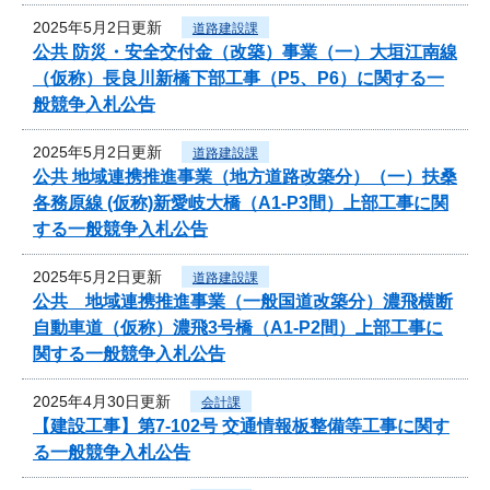
2025年5月2日更新
道路建設課
公共 防災・安全交付金（改築）事業（一）大垣江南線
（仮称）長良川新橋下部工事（P5、P6）に関する一
般競争入札公告
2025年5月2日更新
道路建設課
公共 地域連携推進事業（地方道路改築分）（一）扶桑
各務原線 (仮称)新愛岐大橋（A1-P3間）上部工事に関
する一般競争入札公告
2025年5月2日更新
道路建設課
公共 地域連携推進事業（一般国道改築分）濃飛横断
自動車道（仮称）濃飛3号橋（A1-P2間）上部工事に
関する一般競争入札公告
2025年4月30日更新
会計課
【建設工事】第7-102号 交通情報板整備等工事に関す
る一般競争入札公告