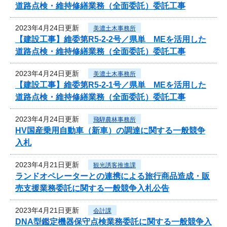
道路点検・維持修繕業務（全面委託）委託工事
2023年4月24日更新
美濃土木事務所
【建設工事】維委第R5-2-2号／県単 MEを活用した
道路点検・維持修繕業務（全面委託）委託工事
2023年4月24日更新
美濃土木事務所
【建設工事】維委第R5-2-1号／県単 MEを活用した
道路点検・維持修繕業務（全面委託）委託工事
2023年4月24日更新
飛騨農林事務所
HV国産乗用自動車（新車）の調達に関する一般競争
入札
2023年4月21日更新
観光誘客推進課
ランドオペレーターとの連携による旅行商品造成・販
売支援業務委託に関する一般競争入札公告
2023年4月21日更新
会計課
DNA型鑑定機器保守点検業務委託に関する一般競争入