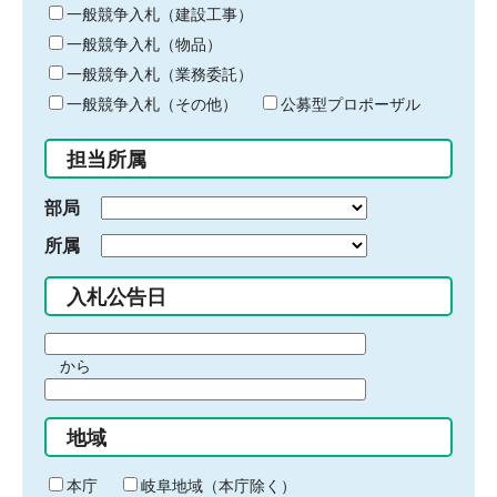
キ
一般競争入札（建設工事）
ー
一般競争入札（物品）
ワ
一般競争入札（業務委託）
ー
ド
一般競争入札（その他）
公募型プロポーザル
を
入
担当所属
力
部局
所属
入札公告日
期
から
間
期
の
間
始
地域
の
ま
終
り
わ
本庁
岐阜地域（本庁除く）