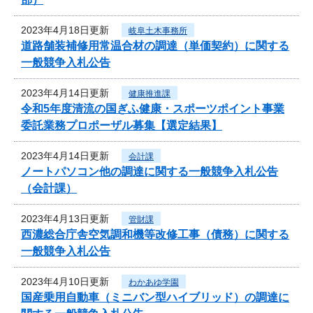
2023年4月18日更新
岐阜土木事務所
道路舗装補修用常温合材の調達（単価契約）に関する
一般競争入札公告
2023年4月14日更新
健康推進課
令和5年度清流の国ぎふ健康・スポーツポイント事業
委託業務プロポーザル募集【選定結果】
2023年4月14日更新
会計課
ノートパソコン他の調達に関する一般競争入札公告
（会計課）
2023年4月13日更新
管財課
西濃総合庁舎空気調和機等改修工事（債務）に関する
一般競争入札公告
2023年4月10日更新
わかあゆ学園
国産乗用自動車（ミニバン型ハイブリッド）の調達に