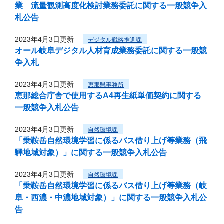
業 流量観測高度化検討業務委託に関する一般競争入
札公告
2023年4月3日更新
デジタル戦略推進課
オール岐阜デジタル人材育成業務委託に関する一般競
争入札
2023年4月3日更新
恵那県事務所
恵那総合庁舎で使用するA4再生紙単価契約に関する
一般競争入札公告
2023年4月3日更新
自然環境課
「乗鞍岳自然環境学習に係るバス借り上げ等業務（飛
騨地域対象）」に関する一般競争入札公告
2023年4月3日更新
自然環境課
「乗鞍岳自然環境学習に係るバス借り上げ等業務（岐
阜・西濃・中濃地域対象）」に関する一般競争入札公
告