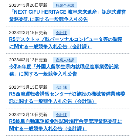
2023年3月20日更新
観光企画課
「NEXT GIFU HERITAGE 岐阜未来遺産」認定式運営
業務委託 に関する一般競争入札公告
2023年3月15日更新
会計課
R5デスクトップ型パーソナルコンピュータ等の調達
に関する一般競争入札公告（会計課）
2023年3月13日更新
産業人材課
令和5年度「外国人留学生県内就職促進事業委託業
務」に関する一般競争入札公告
2023年3月13日更新
会計課
R5西濃運転者講習センター他3施設の機械警備業務委
託に関する一般競争入札公告（会計課）
2023年3月10日更新
会計課
R5岐阜自動車運転免許試験場庁舎等管理業務委託に
関する一般競争入札公告（会計課）