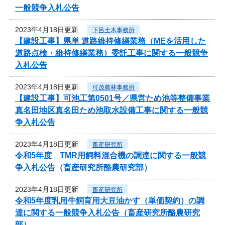
一般競争入札公告
2023年4月18日更新
下呂土木事務所
【建設工事】県単 道路維持修繕業務（MEを活用した
道路点検・維持修繕業務）委託工事に関する一般競争
入札公告
2023年4月18日更新
可茂農林事務所
【建設工事】可池工第0501号／県営ため池等整備事業
真名田地区真名田ため池取水設備工事に関する一般競
争入札公告
2023年4月18日更新
畜産研究所
令和5年度 TMR用飼料混合機の調達に関する一般競
争入札公告（畜産研究所酪農研究部）
2023年4月18日更新
畜産研究所
令和5年度乳用牛飼育用大豆油かす（単価契約）の調
達に関する一般競争入札公告（畜産研究所酪農研究
部）