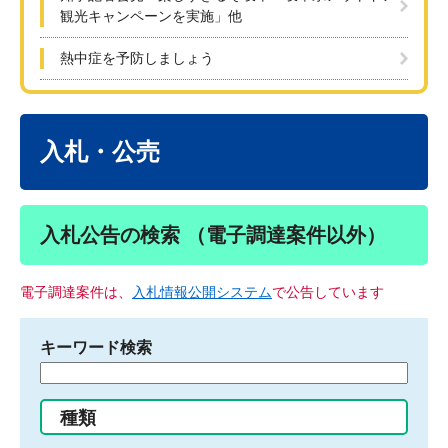
観光キャンペーンを実施」他
熱中症を予防しましょう
本
文
入札・公売
入札公告の検索 （電子調達案件以外）
電子調達案件は、
入札情報公開システム
で公告しています
キーワード検索
検
索
す
種類
る