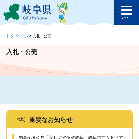
ペ
メ
このページの本文へ
ー
ニ
メ
ジ
ュ
ニ
の
ー
ュ
先
を
ー
頭
飛
トップページ
>
入札・公売
で
ば
す
し
入札・公売
。
て
本
文
へ
重要なお知らせ
知事記者会見「楽しすぎるぞ岐阜！岐阜県アウトドア