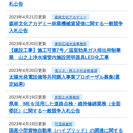
札公告
2023年4月21日更新
森林文化アカデミー
森林文化アカデミー林業機械賃貸借に関する一般競争
入札公告
2023年4月20日更新
東部広域水道事務所
【建設工事】施工可第7号／温室効果ガス排出抑制事
業 山之上浄水場管内施設照明器具LED化工事
2023年4月20日更新
省エネ・再エネ社会推進課
太陽光発電設備等共同購入事業プロポーザル募集(選
定結果)
2023年4月19日更新
恵那土木事務所
県単 MEを活用した道路点検・維持修繕業務（全面
委託）に関する一般競争入札公告
2023年4月19日更新
可茂保健所
国産小型貨物自動車（ハイブリッド）の調達に関する