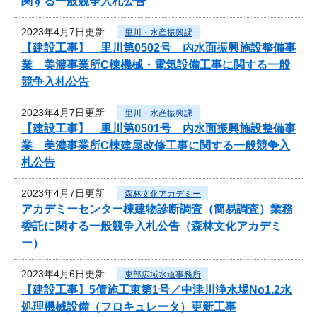
関する一般競争入札公告
2023年4月7日更新
里川・水産振興課
【建設工事】 里川第0502号 内水面振興施設整備事
業 美濃事業所C棟機械・電気設備工事に関する一般
競争入札公告
2023年4月7日更新
里川・水産振興課
【建設工事】 里川第0501号 内水面振興施設整備事
業 美濃事業所C棟建屋改修工事に関する一般競争入
札公告
2023年4月7日更新
森林文化アカデミー
アカデミーセンター棟建物診断調査（簡易調査）業務
委託に関する一般競争入札公告（森林文化アカデミ
ー）
2023年4月6日更新
東部広域水道事務所
【建設工事】5債施工東第1号／中津川浄水場No1.2水
処理機械設備（フロキュレータ）更新工事