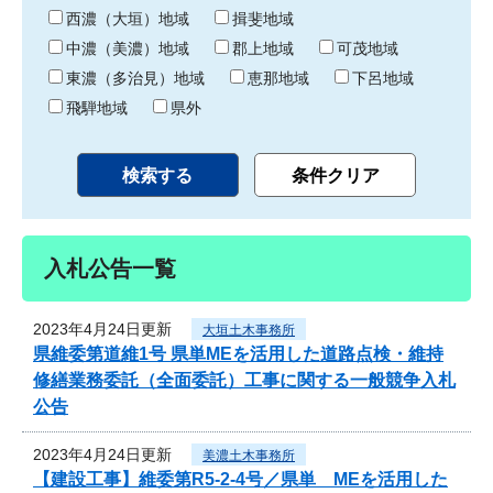
り
西濃（大垣）地域
揖斐地域
中濃（美濃）地域
郡上地域
可茂地域
東濃（多治見）地域
恵那地域
下呂地域
飛騨地域
県外
入札公告一覧
2023年4月24日更新
大垣土木事務所
県維委第道維1号 県単MEを活用した道路点検・維持
修繕業務委託（全面委託）工事に関する一般競争入札
公告
2023年4月24日更新
美濃土木事務所
【建設工事】維委第R5-2-4号／県単 MEを活用した