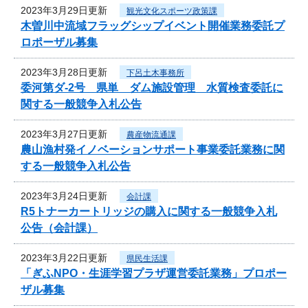
2023年3月29日更新
観光文化スポーツ政策課
木曽川中流域フラッグシップイベント開催業務委託プ
ロポーザル募集
2023年3月28日更新
下呂土木事務所
委河第ダ-2号 県単 ダム施設管理 水質検査委託に
関する一般競争入札公告
2023年3月27日更新
農産物流通課
農山漁村発イノベーションサポート事業委託業務に関
する一般競争入札公告
2023年3月24日更新
会計課
R5トナーカートリッジの購入に関する一般競争入札
公告（会計課）
2023年3月22日更新
県民生活課
「ぎふNPO・生涯学習プラザ運営委託業務」プロポー
ザル募集