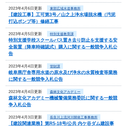
2023年4月6日更新
東部広域水道事務所
【建設工事】工可第3号／山之上浄水場脱水機（汚泥
打込ポンプ等）修繕工事
2023年4月5日更新
特別支援教育課
特別支援学校スクールバス置き去り防止を支援する安
全装置（降車時確認式）購入に関する一般競争入札公
告
2023年4月4日更新
管財課
岐阜県庁舎専用水道の原水及び浄水の水質検査等業務
に関する一般競争入札公告
2023年4月4日更新
森林文化アカデミー
森林文化アカデミー機械警備業務委託に関する一般競
争入札公告
2023年4月3日更新
長良川上流河川開発工事事務所
【建設関連業務】第R5-18号/公共 内ケ谷ダム建設事