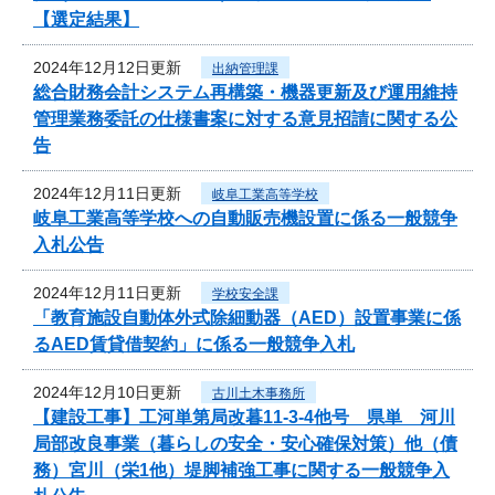
【選定結果】
2024年12月12日更新
出納管理課
総合財務会計システム再構築・機器更新及び運用維持
管理業務委託の仕様書案に対する意見招請に関する公
告
2024年12月11日更新
岐阜工業高等学校
岐阜工業高等学校への自動販売機設置に係る一般競争
入札公告
2024年12月11日更新
学校安全課
「教育施設自動体外式除細動器（AED）設置事業に係
るAED賃貸借契約」に係る一般競争入札
2024年12月10日更新
古川土木事務所
【建設工事】工河単第局改暮11-3-4他号 県単 河川
局部改良事業（暮らしの安全・安心確保対策）他（債
務）宮川（栄1他）堤脚補強工事に関する一般競争入