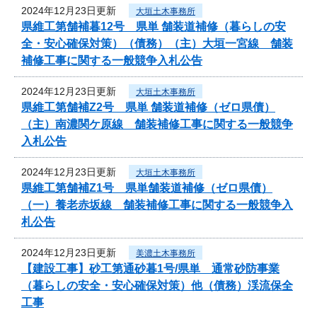
2024年12月23日更新
大垣土木事務所
県維工第舗補暮12号 県単 舗装道補修（暮らしの安
全・安心確保対策）（債務）（主）大垣一宮線 舗装
補修工事に関する一般競争入札公告
2024年12月23日更新
大垣土木事務所
県維工第舗補Z2号 県単 舗装道補修（ゼロ県債）
（主）南濃関ケ原線 舗装補修工事に関する一般競争
入札公告
2024年12月23日更新
大垣土木事務所
県維工第舗補Z1号 県単舗装道補修（ゼロ県債）
（一）養老赤坂線 舗装補修工事に関する一般競争入
札公告
2024年12月23日更新
美濃土木事務所
【建設工事】砂工第通砂暮1号/県単 通常砂防事業
（暮らしの安全・安心確保対策）他（債務）渓流保全
工事