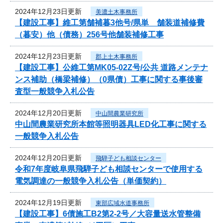
2024年12月23日更新
美濃土木事務所
【建設工事】維工第舗補暮3他号/県単 舗装道補修費
（暮安）他（債務）256号他舗装補修工事
2024年12月23日更新
郡上土木事務所
【建設工事】公維工第MK05-02Z号/公共 道路メンテナ
ンス補助（橋梁補修）（0県債）工事に関する事後審
査型一般競争入札公告
2024年12月20日更新
中山間農業研究所
中山間農業研究所本館等照明器具LED化工事に関する
一般競争入札公告
2024年12月20日更新
飛騨子ども相談センター
令和7年度岐阜県飛騨子ども相談センターで使用する
電気調達の一般競争入札公告（単価契約）
2024年12月19日更新
東部広域水道事務所
【建設工事】6債施工B2第2-2号／大容量送水管整備