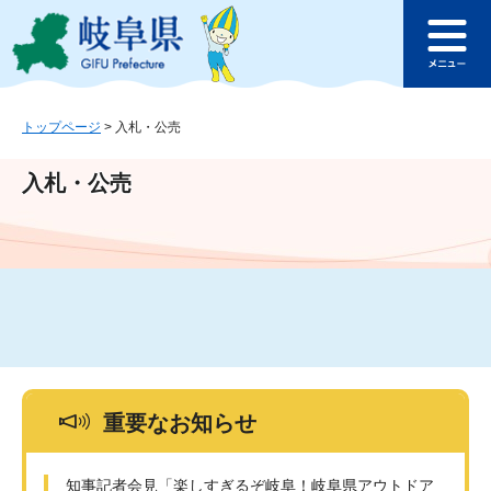
ペ
メ
このページの本文へ
ー
ニ
メ
ジ
ュ
ニ
の
ー
ュ
先
を
ー
頭
飛
トップページ
>
入札・公売
で
ば
す
し
入札・公売
。
て
本
文
へ
重要なお知らせ
知事記者会見「楽しすぎるぞ岐阜！岐阜県アウトドア