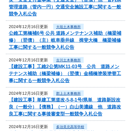
管理道路（管内一円）交通安全施設工事に関する一般
競争入札公告
2024年12月16日更新
大垣土木事務所
公維工第橋補6号 公共 道路メンテナンス補助（橋梁補
修）（翌債）（主）岐阜垂井線 揖斐大橋 橋梁補修
工事に関する一般競争入札公告
2024年12月16日更新
古川土木事務所
【建設工事】工維2公第MK11-03号 公共 道路メン
テナンス補助（橋梁補修）（翌債）金桶橋塗装塗替工
事に関する一般競争入札公告
2024年12月16日更新
郡上土木事務所
【建設工事】単建工第道改-5-8-1号/県単 道路新設改
良（一般分）【債務】（一）白山美濃線 他 道路改
良工事に関する事後審査型一般競争入札公告
2024年12月16日更新
多治見北高等学校