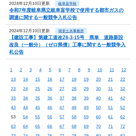
2024年12月10日更新
岐阜盲学校
令和7年度岐阜県立岐阜盲学校で使用する都市ガスの
調達に関する一般競争入札公告
2024年12月10日更新
揖斐土木事務所
【建設工事】第建工道改Z6-3-15号 県単 道路新設
改良（一般分）（ゼロ県債）工事に関する一般競争入
札公告
1
2
3
4
5
6
7
8
9
10
11
12
13
14
15
16
17
18
19
20
21
22
23
24
25
26
27
28
29
30
31
32
33
34
35
36
37
38
39
40
41
42
43
44
45
46
47
48
49
50
51
52
53
54
55
56
57
58
59
60
61
62
63
64
65
66
67
68
69
70
71
72
73
74
75
76
77
78
79
80
81
82