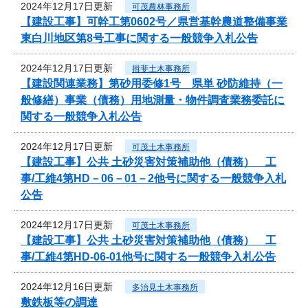
2024年12月17日更新
可茂農林事務所
【建設工事】可幹工第0602号／県営基幹農道整備事業
東白川地区第8号工事に関する一般競争入札公告
2024年12月17日更新
揖斐土木事務所
【建設関連業務】第砂用委修1号 県単 砂防維持（一
般修繕）事業（債務）用地測量・物件調査業務委託に
関する一般競争入札公告
2024年12月17日更新
可茂土木事務所
【建設工事】公共 土砂災害対策補助他（債務） 工
事/工維4第HD－06－01－2他号に関する一般競争入札
公告
2024年12月17日更新
可茂土木事務所
【建設工事】公共 土砂災害対策補助他（債務） 工
事/工維4第HD-06-01他号に関する一般競争入札公告
2024年12月16日更新
多治見土木事務所
敷鉄板等の調達