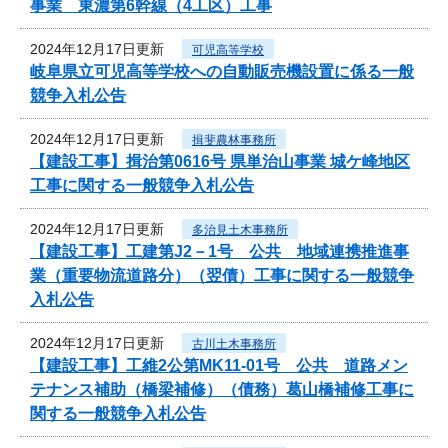
事業 東濃第6幹線（4工区）工事
2024年12月17日更新
可児高等学校
岐阜県立可児高等学校への自動販売機設置に係る一般
競争入札公告
2024年12月17日更新
揖斐農林事務所
【建設工事】揖治第0616号 県単治山事業 城ケ峰地区
工事に関する一般競争入札公告
2024年12月17日更新
多治見土木事務所
【建設工事】工建第J2－1号 公共 地域連携推進事
業（重要物流道路分）（翌債）工事に関する一般競争
入札公告
2024年12月17日更新
古川土木事務所
【建設工事】工維2公第MK11-01号 公共 道路メン
テナンス補助（橋梁補修）（債務）葛山橋補修工事に
関する一般競争入札公告