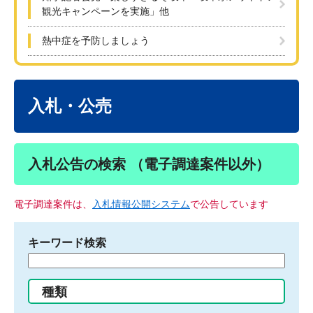
観光キャンペーンを実施」他
熱中症を予防しましょう
本
文
入札・公売
入札公告の検索 （電子調達案件以外）
電子調達案件は、
入札情報公開システム
で公告しています
キーワード検索
検
索
す
種類
る