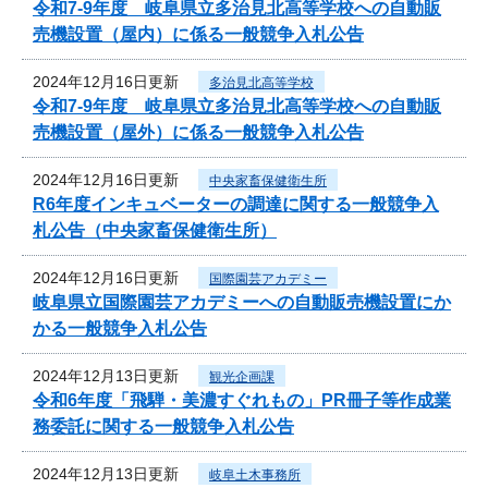
令和7‐9年度 岐阜県立多治見北高等学校への自動販
売機設置（屋内）に係る一般競争入札公告
2024年12月16日更新
多治見北高等学校
令和7‐9年度 岐阜県立多治見北高等学校への自動販
売機設置（屋外）に係る一般競争入札公告
2024年12月16日更新
中央家畜保健衛生所
R6年度インキュベーターの調達に関する一般競争入
札公告（中央家畜保健衛生所）
2024年12月16日更新
国際園芸アカデミー
岐阜県立国際園芸アカデミーへの自動販売機設置にか
かる一般競争入札公告
2024年12月13日更新
観光企画課
令和6年度「飛騨・美濃すぐれもの」PR冊子等作成業
務委託に関する一般競争入札公告
2024年12月13日更新
岐阜土木事務所