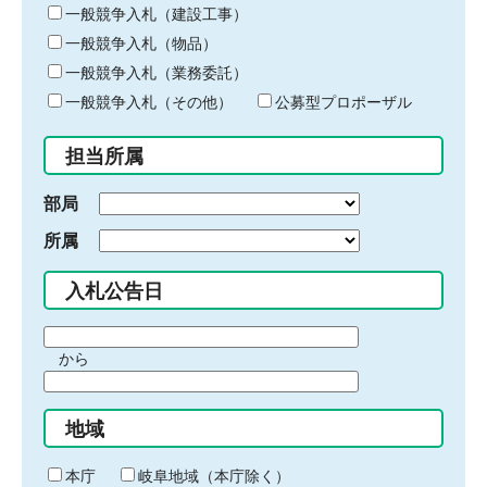
キ
一般競争入札（建設工事）
ー
一般競争入札（物品）
ワ
一般競争入札（業務委託）
ー
ド
一般競争入札（その他）
公募型プロポーザル
を
入
担当所属
力
部局
所属
入札公告日
期
から
間
期
の
間
始
地域
の
ま
終
り
わ
本庁
岐阜地域（本庁除く）