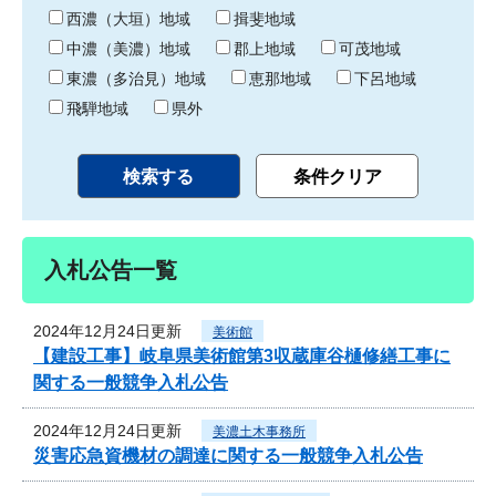
り
西濃（大垣）地域
揖斐地域
中濃（美濃）地域
郡上地域
可茂地域
東濃（多治見）地域
恵那地域
下呂地域
飛騨地域
県外
入札公告一覧
2024年12月24日更新
美術館
【建設工事】岐阜県美術館第3収蔵庫谷樋修繕工事に
関する一般競争入札公告
2024年12月24日更新
美濃土木事務所
災害応急資機材の調達に関する一般競争入札公告