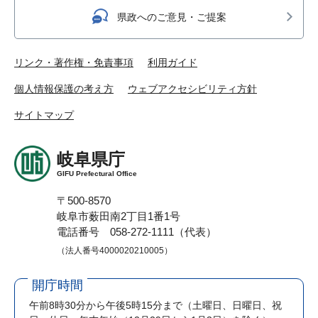
県政へのご意見・ご提案
リンク・著作権・免責事項
利用ガイド
個人情報保護の考え方
ウェブアクセシビリティ方針
サイトマップ
岐阜県庁
GIFU Prefectural Office
〒500-8570
岐阜市薮田南2丁目1番1号
電話番号 058-272-1111（代表）
（法人番号4000020210005）
開庁時間
午前8時30分から午後5時15分まで
（土曜日、日曜日、祝