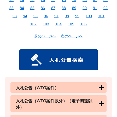
83
84
85
86
87
88
89
90
91
92
93
94
95
96
97
98
99
100
101
102
103
104
105
106
前のページへ
次のページへ
入札公告（WTO案件）
入札公告（WTO案件以外）（電子調達以
外）