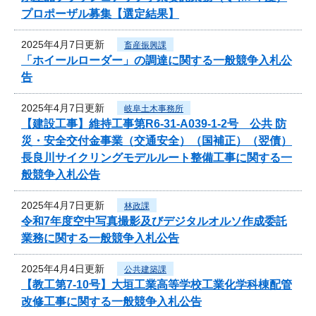
プロポーザル募集【選定結果】
2025年4月7日更新
畜産振興課
「ホイールローダー」の調達に関する一般競争入札公
告
2025年4月7日更新
岐阜土木事務所
【建設工事】維持工事第R6-31-A039-1-2号 公共 防
災・安全交付金事業（交通安全）（国補正）（翌債）
長良川サイクリングモデルルート整備工事に関する一
般競争入札公告
2025年4月7日更新
林政課
令和7年度空中写真撮影及びデジタルオルソ作成委託
業務に関する一般競争入札公告
2025年4月4日更新
公共建築課
【教工第7-10号】大垣工業高等学校工業化学科棟配管
改修工事に関する一般競争入札公告