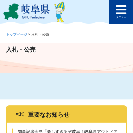
ペ
メ
このページの本文へ
ー
ニ
メ
ジ
ュ
ニ
の
ー
ュ
先
を
ー
頭
飛
トップページ
>
入札・公売
で
ば
す
し
入札・公売
。
て
本
文
へ
重要なお知らせ
知事記者会見「楽しすぎるぞ岐阜！岐阜県アウトドア