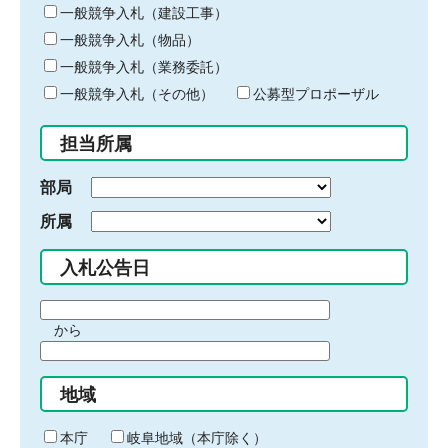
キ
一般競争入札（建設工事）
ー
一般競争入札（物品）
ワ
一般競争入札（業務委託）
ー
ド
一般競争入札（その他）
公募型プロポーザル
を
入
担当所属
力
部局
所属
入札公告日
期
から
間
期
の
間
始
地域
の
ま
終
り
わ
本庁
岐阜地域（本庁除く）