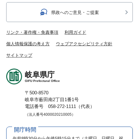
県政へのご意見・ご提案
リンク・著作権・免責事項
利用ガイド
個人情報保護の考え方
ウェブアクセシビリティ方針
サイトマップ
岐阜県庁
GIFU Prefectural Office
〒500-8570
岐阜市薮田南2丁目1番1号
電話番号 058-272-1111（代表）
（法人番号4000020210005）
開庁時間
午前8時30分から午後5時15分まで
（土曜日、日曜日、祝