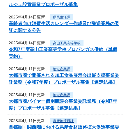
ルジュ設置事業プロポーザル募集
2025年4月14日更新
県民生活課
高齢者向け消費生活カレンダー作成及び発送業務の委
託に関する公告
2025年4月14日更新
高山工業高等学校
令和7年度高山工業高等学校プロパンガス供給（単価
契約）
2025年4月11日更新
地域産業課
大都市圏で開催される加工食品展示会出展支援事業委
託業務（令和7年度）プロポーザル募集【選定結果】
2025年4月11日更新
地域産業課
大都市圏バイヤー個別商談会事業委託業務（令和7年
度）プロポーザル募集【選定結果】
2025年4月11日更新
農産物流通課
首都圏・関西圏における県産食材販路拡大促進事業委