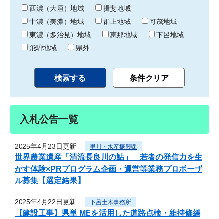
り
西濃（大垣）地域
揖斐地域
中濃（美濃）地域
郡上地域
可茂地域
東濃（多治見）地域
恵那地域
下呂地域
飛騨地域
県外
入札公告一覧
2025年4月23日更新
里川・水産振興課
世界農業遺産「清流長良川の鮎」 若者の発信力を生
かす体験×PRプログラム企画・運営等業務プロポーザ
ル募集【選定結果】
2025年4月22日更新
下呂土木事務所
【建設工事】県単 MEを活用した道路点検・維持修繕