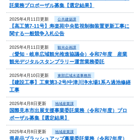
託業務プロポーザル募集【選定結果】
2025年4月11日更新
公共建築課
【高工第7-11号】寿楽苑中央監視制御装置更新工事に
関する一般競争入札公告
2025年4月11日更新
観光企画課
（愛知・岐阜広域観光推進協議会）令和7年度 産業
観光デジタルスタンプラリー運営業務委託
2025年4月10日更新
東部広域水道事務所
【建設工事】工東第3-2号/中津川浄水場1系ろ過池修繕
工事
2025年4月8日更新
地域産業課
国際見本市出展支援事業委託業務（令和7年度）プロ
ポーザル募集【選定結果】
2025年4月8日更新
地域産業課
県産品ブラッシュアップ事業委託業務（令和7年度）