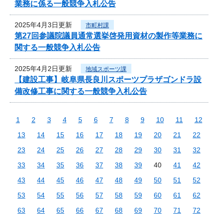
業務に係る一般競争入札公告
2025年4月3日更新
市町村課
第27回参議院議員通常選挙啓発用資材の製作等業務に
関する一般競争入札公告
2025年4月2日更新
地域スポーツ課
【建設工事】岐阜県長良川スポーツプラザゴンドラ設
備改修工事に関する一般競争入札公告
1
2
3
4
5
6
7
8
9
10
11
12
13
14
15
16
17
18
19
20
21
22
23
24
25
26
27
28
29
30
31
32
33
34
35
36
37
38
39
40
41
42
43
44
45
46
47
48
49
50
51
52
53
54
55
56
57
58
59
60
61
62
63
64
65
66
67
68
69
70
71
72