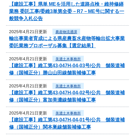
【建設工事】県単 MEを活用した道路点検・維持修繕
業務 委託工事/委維3単第全委－R7－ME号に関する一
般競争入札公告
2025年4月21日更新
農産物流通課
輸出事業者育成による県産農畜水産物等輸出拡大事業
委託業務プロポーザル募集【選定結果】
2025年4月21日更新
美濃土木事務所
【建設工事】維工第43-047H-04-03号/公共 舗装道補
修（国補正分）勝山山田線舗装補修工事
2025年4月21日更新
美濃土木事務所
【建設工事】維工第43-047H-04-02号/公共 舗装道補
修（国補正分）富加美濃線舗装補修工事
2025年4月21日更新
美濃土木事務所
【建設工事】維工第43-047H-04-01号/公共 舗装道補
修（国補正分）関本巣線舗装補修工事