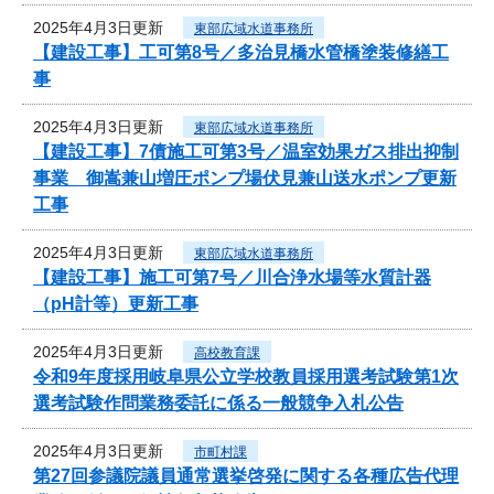
2025年4月3日更新
東部広域水道事務所
【建設工事】工可第8号／多治見橋水管橋塗装修繕工
事
2025年4月3日更新
東部広域水道事務所
【建設工事】7債施工可第3号／温室効果ガス排出抑制
事業 御嵩兼山増圧ポンプ場伏見兼山送水ポンプ更新
工事
2025年4月3日更新
東部広域水道事務所
【建設工事】施工可第7号／川合浄水場等水質計器
（pH計等）更新工事
2025年4月3日更新
高校教育課
令和9年度採用岐阜県公立学校教員採用選考試験第1次
選考試験作問業務委託に係る一般競争入札公告
2025年4月3日更新
市町村課
第27回参議院議員通常選挙啓発に関する各種広告代理