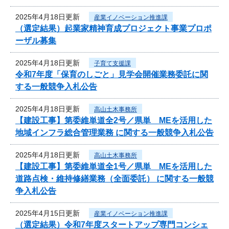
2025年4月18日更新
産業イノベーション推進課
（選定結果）起業家精神育成プロジェクト事業プロポ
ーザル募集
2025年4月18日更新
子育て支援課
令和7年度「保育のしごと」見学会開催業務委託に関
する一般競争入札公告
2025年4月18日更新
高山土木事務所
【建設工事】第委維単道全2号／県単 MEを活用した
地域インフラ総合管理業務 に関する一般競争入札公告
2025年4月18日更新
高山土木事務所
【建設工事】第委維単道全1号／県単 MEを活用した
道路点検・維持修繕業務（全面委託） に関する一般競
争入札公告
2025年4月15日更新
産業イノベーション推進課
（選定結果）令和7年度スタートアップ専門コンシェ