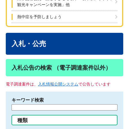
観光キャンペーンを実施」他
熱中症を予防しましょう
本
文
入札・公売
入札公告の検索 （電子調達案件以外）
電子調達案件は、
入札情報公開システム
で公告しています
キーワード検索
検
索
す
種類
る