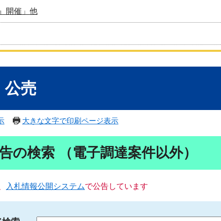
』開催」他
・公売
示
大きな文字で印刷ページ表示
告の検索 （電子調達案件以外）
、
入札情報公開システム
で公告しています