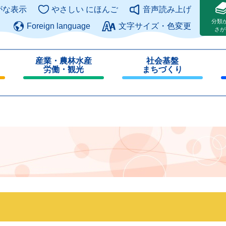
このページの本文へ
がな表示
やさしい にほんご
音声読み上げ
分類
Foreign language
文字サイズ・色変更
さが
産業・農林水産
社会基盤
労働・観光
まちづくり
閉
閉
じ
じ
る
る