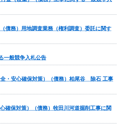
業（債務）用地調査業務（権利調査）委託に関す
する一般競争入札公告
の安全・安心確保対策）（債務）柏尾谷 除石 工事
安心確保対策）（債務）牧田川河道掘削工事に関