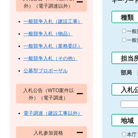
キーワー
外）（電子調達以外）
種類
一般競争入札（建設工事）
一般
一般競争入札（物品）
一般
一般競争入札（業務委託）
担当
一般競争入札（その他）
公募型プロポーザル
部局
入札
入札公告（WTO案件以
外）（電子調達）
期
間
電子調達（建設工事以外）
の
地域
始
入札参加資格
ま
本庁