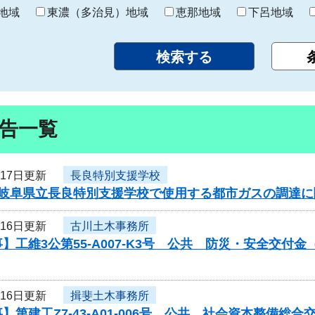
り
地域
東濃（多治見）地域
恵那地域
下呂地域
告一覧
月17日更新
長良特別支援学校
度岐阜県立長良特別支援学校で使用する都市ガスの調達
月16日更新
古川土木事務所
】工維3公第55-A007-K3号 公共 防災・安全交
月16日更新
揖斐土木事務所
】第建工Z7-43-A01-006号 公共 社会資本整備