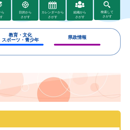
検索して
から
目的から
カレンダーから
組織から
さがす
す
さがす
さがす
さがす
教育・文化
県政情報
スポーツ・青少年
閉
閉
じ
じ
る
る