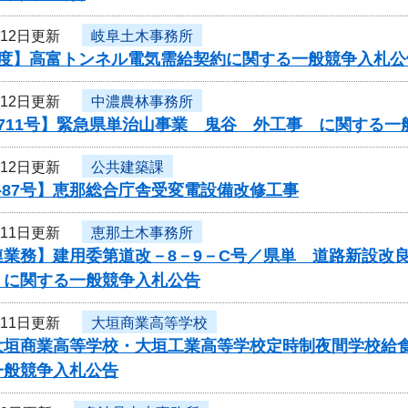
月12日更新
岐阜土木事務所
年度】高富トンネル電気需給契約に関する一般競争入札公
月12日更新
中濃農林事務所
711号】緊急県単治山事業 鬼谷 外工事 に関する一
月12日更新
公共建築課
-87号】恵那総合庁舎受変電設備改修工事
月11日更新
恵那土木事務所
連業務】建用委第道改－8－9－C号／県単 道路新設改
 に関する一般競争入札公告
月11日更新
大垣商業高等学校
大垣商業高等学校・大垣工業高等学校定時制夜間学校給食
一般競争入札公告