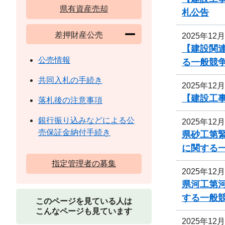
県有資産売却
札公告
差押財産公売
2025年12
【建設関
公売情報
る一般競
共同入札の手続き
2025年12
【建設工
落札後の注意事項
銀行振り込みなどによる公
2025年12
売保証金納付手続き
県砂工第緊
に関する
指定管理者の募集
2025年12
県河工第
する一般
このページを見ている人は
こんなページも見ています
2025年12