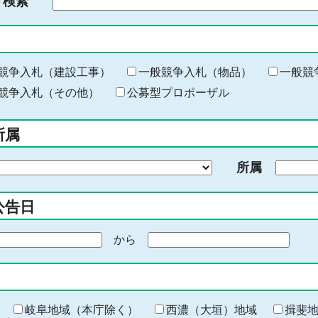
ド検索
検
索
す
る
キ
競争入札（建設工事）
一般競争入札（物品）
一般競
ー
競争入札（その他）
公募型プロポーザル
ワ
ー
所属
ド
を
所属
入
力
公告日
から
期
間
の
終
わ
岐阜地域（本庁除く）
西濃（大垣）地域
揖斐