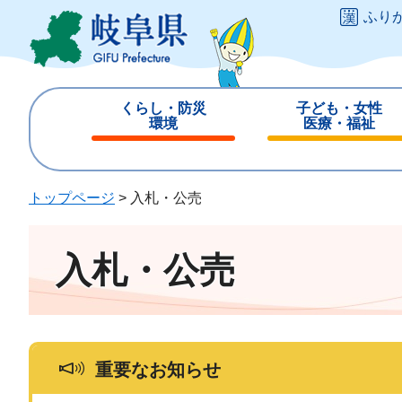
ペ
メ
ふり
ー
ニ
ジ
ュ
の
ー
先
を
くらし・防災
子ども・女性
頭
飛
環境
医療・福祉
で
ば
閉
閉
す
し
じ
じ
。
て
る
る
トップページ
>
入札・公売
本
文
へ
入札・公売
重要なお知らせ