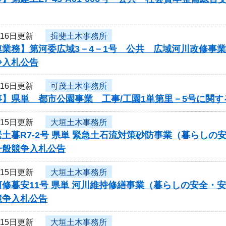
月16日更新
揖斐土木事務所
連業務】第河委広域3－4－1号 公共 広域河川改修事
争入札公告
月16日更新
可茂土木事務所
事】県単 都市公園事業 工事/工園1単第里－5号に関
月15日更新
大垣土木事務所
土暮R7-2号 県単 緊急土石流対策砂防事業（暮らし
一般競争入札公告
月15日更新
大垣土木事務所
河修暮安11号 県単 河川維持修繕事業（暮らしの安全・
競争入札公告
月15日更新
大垣土木事務所