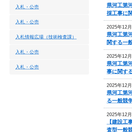
県河工第河
入札・公売
採工事に
入札・公売
2025年12
県河工第河
入札情報広場（技術検査課）
関する一
入札・公売
2025年12
県河工第河
入札・公売
事に関す
2025年12
県河工第
る一般競
2025年12
【建設工事
査型一般