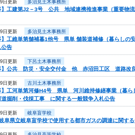
月9日更新
多治見土木事務所
事】工建第J2－3号 公共 地域連携推進事業（重要物
月9日更新
多治見土木事務所
事】工維単第舗補暮1他号 県単 舗装道補修（暮らしの
札公告
月9日更新
下呂土木事務所
事】公共 防災・安全交付金 他 赤沼田工区 道路改
月9日更新
古川土木事務所
事】工河単第河修H4号 県単 河川維持修繕事業（暮ら
河道掘削・伐採工事 に関する一般競争入札公告
月9日更新
岐阜盲学校
度岐阜県立岐阜盲学校で使用する都市ガスの調達に関する
月9日更新
多治見高等学校