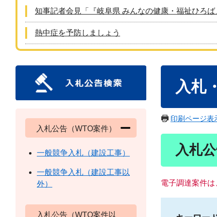
知事記者会見「『岐阜県 みんなの健康・福祉ひろば
熱中症を予防しましょう
本
入札
文
印刷ページ表
入札公告（WTO案件）
入札公
一般競争入札（建設工事）
一般競争入札（建設工事以
電子調達案件は
外）
入札公告（WTO案件以