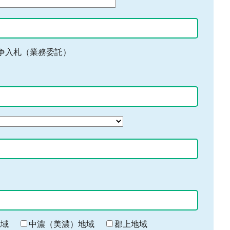
争入札（業務委託）
地域
中濃（美濃）地域
郡上地域