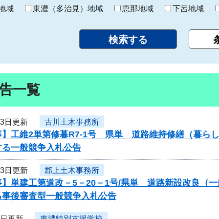
り
地域
東濃（多治見）地域
恵那地域
下呂地域
告一覧
13日更新
古川土木事務所
事】工維2単第修暮R7-1号 県単 道路維持修繕（暮ら
する一般競争入札公告
13日更新
郡上土木事務所
】単建工第道改－5－20－1号/県単 道路新設改良（
る事後審査型一般競争入札公告
9日更新
東濃特別支援学校