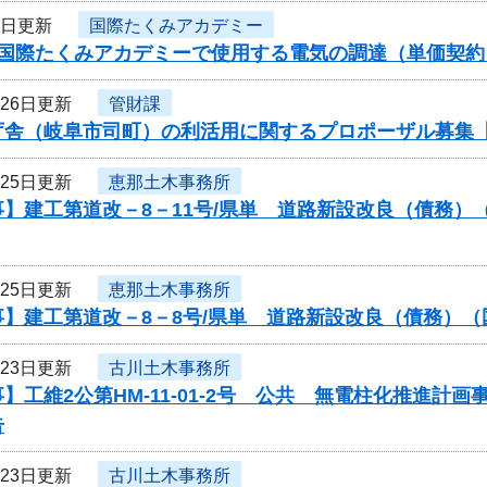
5日更新
国際たくみアカデミー
度国際たくみアカデミーで使用する電気の調達（単価契
月26日更新
管財課
庁舎（岐阜市司町）の利活用に関するプロポーザル募集
月25日更新
恵那土木事務所
事】建工第道改－8－11号/県単 道路新設改良（債務
月25日更新
恵那土木事務所
】建工第道改－8－8号/県単 道路新設改良（債務）（
月23日更新
古川土木事務所
】工維2公第HM-11-01-2号 公共 無電柱化推進
告
月23日更新
古川土木事務所