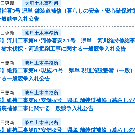
6日更新
大垣土木事務所
補暮3号 県単 舗装道補修（暮らしの安全・安心確保対
一般競争入札公告
5日更新
岐阜土木事務所
事】河川工事第R7河修暮安2-1号 県単 河川維持修
 樹木伐採・河道掘削工事に関する一般競争入札公告
5日更新
岐阜土木事務所
事】維持工事第R7現施Z1号 県単 現道施設整備（一
する一般競争入札公告
5日更新
岐阜土木事務所
】維持工事第R7安舗-5号 県単 舗装道補修（暮らし
舗装補修工事に関する一般競争入札公告
5日更新
岐阜土木事務所
】維持工事第R7安舗-2号 県単 舗装道補修（暮らし