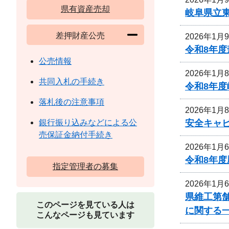
県有資産売却
岐阜県立
差押財産公売
2026年1月
令和8年
公売情報
2026年1月
共同入札の手続き
令和8年
落札後の注意事項
2026年1月
安全キャ
銀行振り込みなどによる公
売保証金納付手続き
2026年1月
令和8年
指定管理者の募集
2026年1月
県維工第舗
このページを見ている人は
に関する
こんなページも見ています