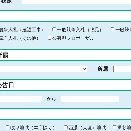
ド検索
検
索
す
る
キ
競争入札（建設工事）
一般競争入札（物品）
一般競
ー
競争入札（その他）
公募型プロポーザル
ワ
ー
所属
ド
を
所属
入
力
公告日
から
期
間
の
終
わ
岐阜地域（本庁除く）
西濃（大垣）地域
揖斐