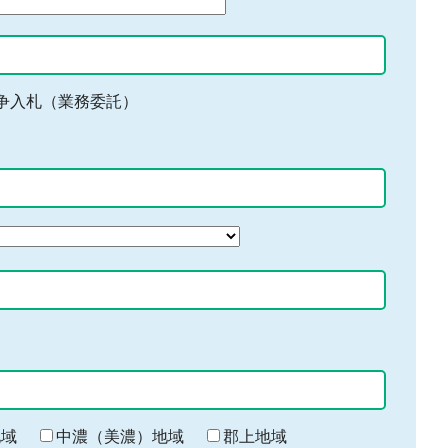
争入札（業務委託）
地域
中濃（美濃）地域
郡上地域