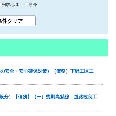
飛騨地域
県外
しの安全・安心確保対策）（債務）下野工区工
一般分）【債務】（一）惣則高鷲線 道路改良工