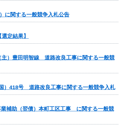
約）に関する一般競争入札公告
【選定結果】
）（主）豊田明智線 道路改良工事に関する一般競
国）418号 道路改良工事に関する一般競争入札
計画事業補助（翌債）本町工区工事 に関する一般競