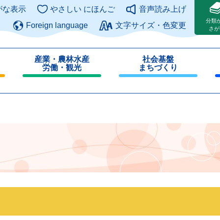
このページの本文へ
がな表示
やさしい にほんご
音声読み上げ
分類
Foreign language
文字サイズ・色変更
さが
産業・農林水産
社会基盤
労働・観光
まちづくり
閉
閉
じ
じ
る
る