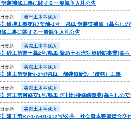
 舗装補修工事に関する一般競争入札公告
5日更新
岐阜土木事務所
】維持工事第R7安舗-1号 県単 舗装道補修（暮らし
補修工事に関する一般競争入札公告
5日更新
美濃土木事務所
】砂工第緊土暮2号/県単 緊急土石流対策砂防事業(暮
5日更新
美濃土木事務所
】建工第舗新4-2号/県単 舗装道新設（債務）工事
5日更新
美濃土木事務所
】河工第河修安1号/県単 河川維持修繕事業(暮らしの
5日更新
美濃土木事務所
】建工第R7-1-A-01-012号/公共 社会資本整備総