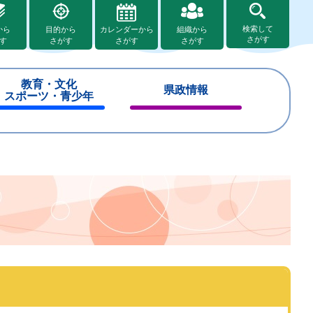
検索して
から
目的から
カレンダーから
組織から
さがす
す
さがす
さがす
さがす
教育・文化
県政情報
スポーツ・青少年
閉
閉
じ
じ
る
る