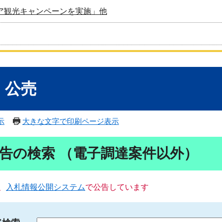
ア観光キャンペーンを実施」他
・公売
示
大きな文字で印刷ページ表示
告の検索 （電子調達案件以外）
、
入札情報公開システム
で公告しています