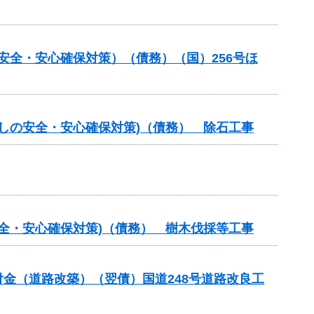
の安全・安心確保対策）（債務）（国）256号ほ
らしの安全・安心確保対策)（債務） 除石工事
安全・安心確保対策)（債務） 樹木伐採等工事
合交付金（道路改築）（翌債）国道248号道路改良工