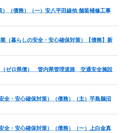
策）（債務）（一）安八平田線他 舗装補修工事
繕事業（暮らしの安全・安心確保対策）【債務】新
般）（ゼロ県債） 管内県管理道路 交通安全施設
の安全・安心確保対策）（債務）（主）芋島鵜沼
の安全・安心確保対策）（債務）（一）上白金真