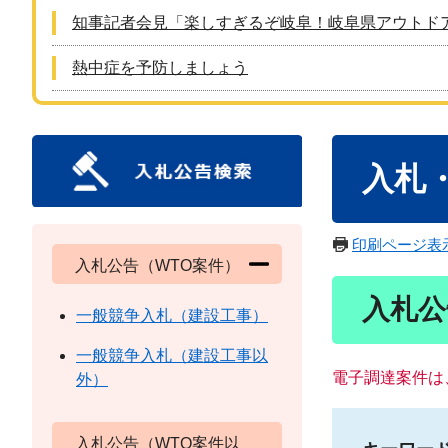
知事記者会見「楽しすぎるぞ岐阜！岐阜県アウトド
熱中症を予防しましょう
本
入札
文
印刷ページ表
入札公告（WTO案件）
入札公
一般競争入札（建設工事）
一般競争入札（建設工事以
電子調達案件は
外）
入札公告（WTO案件以