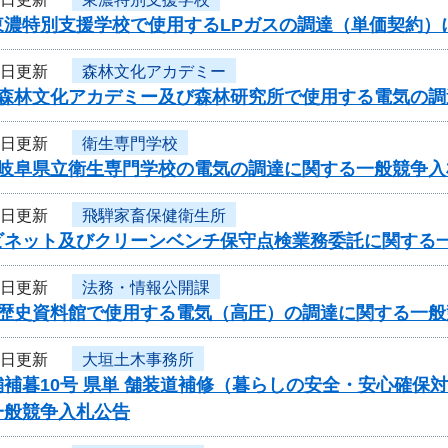
東濃特別支援学校で使用するLPガスの調達（単価契約
9日更新
森林文化アカデミー
度森林文化アカデミー及び森林研究所で使用する電気の
8日更新
衛生専門学校
度岐阜県立衛生専門学校の電気の調達に関する一般競争入
8日更新
飛騨家畜保健衛生所
ビネット及びクリーンベンチ保守点検業務委託に関する
6日更新
法務・情報公開課
度歴史資料館で使用する電気（高圧）の調達に関する一般
6日更新
大垣土木事務所
補暮10号 県単 舗装道補修（暮らしの安全・安心確保
一般競争入札公告