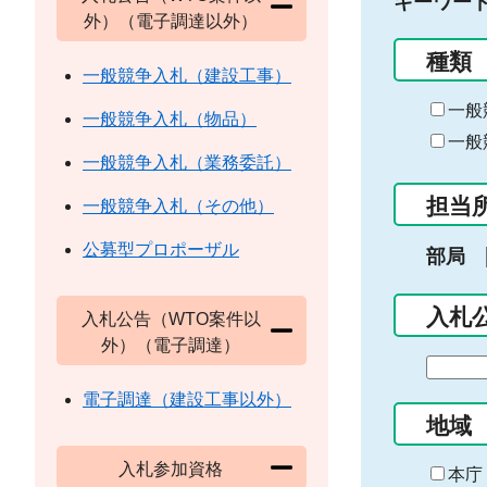
キーワー
外）（電子調達以外）
種類
一般競争入札（建設工事）
一般
一般競争入札（物品）
一般
一般競争入札（業務委託）
担当
一般競争入札（その他）
公募型プロポーザル
部局
入札
入札公告（WTO案件以
外）（電子調達）
期
間
電子調達（建設工事以外）
の
地域
始
入札参加資格
ま
本庁