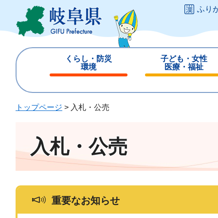
ペ
メ
ふり
ー
ニ
ジ
ュ
の
ー
先
を
くらし・防災
子ども・女性
頭
飛
環境
医療・福祉
で
ば
閉
閉
す
し
じ
じ
。
て
る
る
トップページ
>
入札・公売
本
文
へ
入札・公売
重要なお知らせ