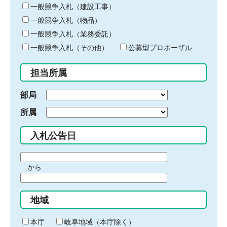
キ
一般競争入札（建設工事）
ー
一般競争入札（物品）
ワ
一般競争入札（業務委託）
ー
ド
一般競争入札（その他）
公募型プロポーザル
を
入
担当所属
力
部局
所属
入札公告日
期
から
間
期
の
間
始
地域
の
ま
終
り
わ
本庁
岐阜地域（本庁除く）