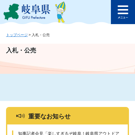
ペ
メ
このページの本文へ
ー
ニ
メ
ジ
ュ
ニ
の
ー
ュ
先
を
ー
頭
飛
トップページ
>
入札・公売
で
ば
す
し
入札・公売
。
て
本
文
へ
重要なお知らせ
知事記者会見「楽しすぎるぞ岐阜！岐阜県アウトドア