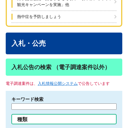
観光キャンペーンを実施」他
熱中症を予防しましょう
本
文
入札・公売
入札公告の検索 （電子調達案件以外）
電子調達案件は、
入札情報公開システム
で公告しています
キーワード検索
検
索
す
種類
る