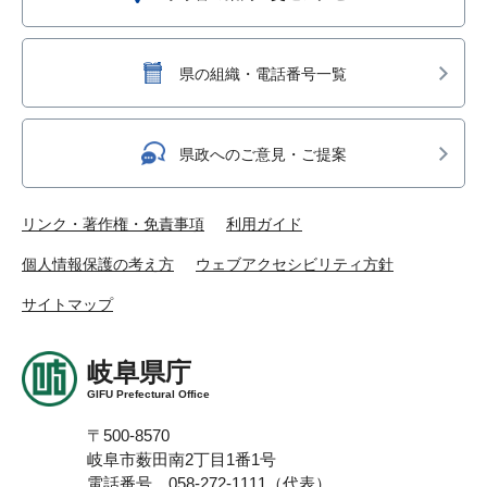
県の組織・電話番号一覧
県政へのご意見・ご提案
リンク・著作権・免責事項
利用ガイド
個人情報保護の考え方
ウェブアクセシビリティ方針
サイトマップ
岐阜県庁
GIFU Prefectural Office
〒500-8570
岐阜市薮田南2丁目1番1号
電話番号 058-272-1111（代表）