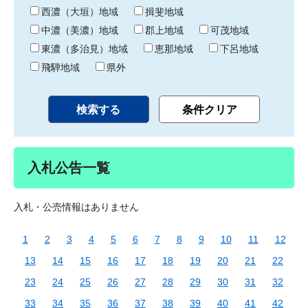
り
西濃（大垣）地域
揖斐地域
中濃（美濃）地域
郡上地域
可茂地域
東濃（多治見）地域
恵那地域
下呂地域
飛騨地域
県外
入札公告一覧
入札・公売情報はありません
1
2
3
4
5
6
7
8
9
10
11
12
13
14
15
16
17
18
19
20
21
22
23
24
25
26
27
28
29
30
31
32
33
34
35
36
37
38
39
40
41
42