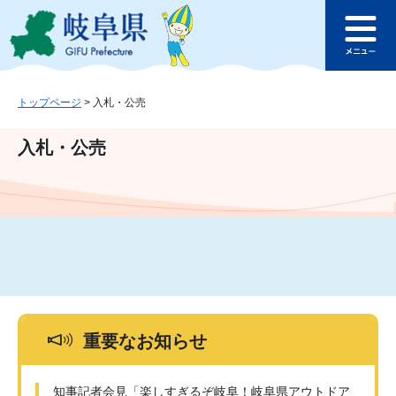
ペ
メ
このページの本文へ
ー
ニ
メ
ジ
ュ
ニ
の
ー
ュ
先
を
ー
頭
飛
トップページ
>
入札・公売
で
ば
す
し
入札・公売
。
て
本
文
へ
重要なお知らせ
知事記者会見「楽しすぎるぞ岐阜！岐阜県アウトドア