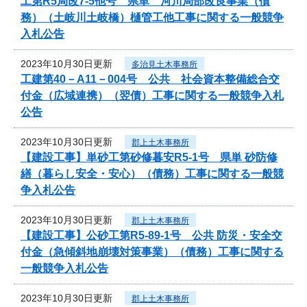
工第R5局改7-5他号 県単 河川局部改良事業（債
務）（土岐川土岐橋）樋管工他工事に関する一般競争
入札公告
2023年10月30日更新
多治見土木事務所
工建第40－A11－004号 公共 社会資本整備総合交
付金（広域連携）（翌債）工事に関する一般競争入札
公告
2023年10月30日更新
郡上土木事務所
【建設工事】単砂工第砂修暮安R5-1号 県単 砂防修
繕（暮らし安全・安心）（債務）工事に関する一般競
争入札公告
2023年10月30日更新
郡上土木事務所
【建設工事】公砂工第R5-89-1号 公共 防災・安全交
付金（急傾斜地崩壊対策事業）（債務）工事に関する
一般競争入札公告
2023年10月30日更新
郡上土木事務所