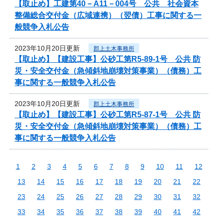
【取止め】工建第40－A11－004号 公共 社会資本
整備総合交付金（広域連携）（翌債）工事に関する一
般競争入札公告
2023年10月20日更新
郡上土木事務所
【取止め】【建設工事】公砂工第R5-89-1号 公共 防
災・安全交付金（急傾斜地崩壊対策事業）（債務）工
事に関する一般競争入札公告
2023年10月20日更新
郡上土木事務所
【取止め】【建設工事】公砂工第R5-87-1号 公共 防
災・安全交付金（急傾斜地崩壊対策事業）（債務）工
事に関する一般競争入札公告
1
2
3
4
5
6
7
8
9
10
11
12
13
14
15
16
17
18
19
20
21
22
23
24
25
26
27
28
29
30
31
32
33
34
35
36
37
38
39
40
41
42