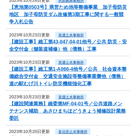
2023年10月24日更新
恵那農林事務所
【恵池第0503号】県営ため池等整備事業 加子母防災
地区 加子母防災ダム改修第3期工事に関する一般競
争入札公告
2023年10月23日更新
美濃土木事務所
【建設工事】維工第43-047-04-01他号／公共 防災・安
全交付金（舗装道補修）他（債務）工事
2023年10月23日更新
美濃土木事務所
【建設工事】維工第1-A066-4他号／公共 社会資本整
備総合交付金 交通安全施設等整備事業費他（債務）
道の駅むげ川トイレ防災機能強化工事
2023年10月23日更新
美濃土木事務所
【建設関連業務】維委第MF-04-01号／公共道路メン
テナンス補助 あさひまちほどうきょう補修設計業務
委託
2023年10月20日更新
多治見土木事務所