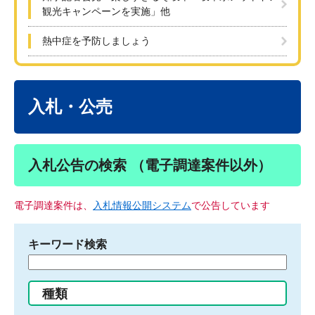
観光キャンペーンを実施」他
熱中症を予防しましょう
本
文
入札・公売
入札公告の検索 （電子調達案件以外）
電子調達案件は、
入札情報公開システム
で公告しています
キーワード検索
検
索
す
種類
る