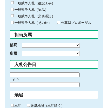
キ
一般競争入札（建設工事）
ー
一般競争入札（物品）
ワ
一般競争入札（業務委託）
ー
ド
一般競争入札（その他）
公募型プロポーザル
を
入
担当所属
力
部局
所属
入札公告日
期
から
間
期
の
間
始
地域
の
ま
終
り
わ
本庁
岐阜地域（本庁除く）