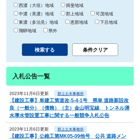
り
西濃（大垣）地域
揖斐地域
中濃（美濃）地域
郡上地域
可茂地域
東濃（多治見）地域
恵那地域
下呂地域
飛騨地域
県外
入札公告一覧
2023年11月6日更新
郡上土木事務所
【建設工事】単建工第道改-5-4-1号 県単 道路新設改
良（一般分）（債務）（主）金山明宝線 トンネル湧
水導水管設置工事に関する一般競争入札公告
2023年11月6日更新
郡上土木事務所
【建設工事】公維工第MK05-09他号 公共 道路メン