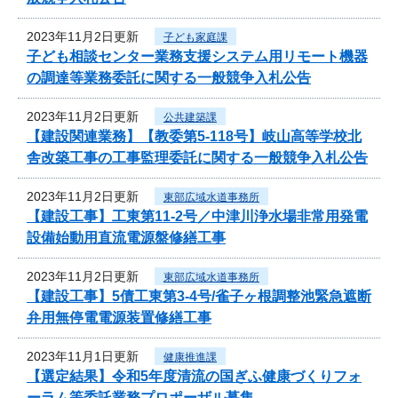
2023年11月2日更新
子ども家庭課
子ども相談センター業務支援システム用リモート機器
の調達等業務委託に関する一般競争入札公告
2023年11月2日更新
公共建築課
【建設関連業務】【教委第5-118号】岐山高等学校北
舎改築工事の工事監理委託に関する一般競争入札公告
2023年11月2日更新
東部広域水道事務所
【建設工事】工東第11-2号／中津川浄水場非常用発電
設備始動用直流電源盤修繕工事
2023年11月2日更新
東部広域水道事務所
【建設工事】5債工東第3-4号/雀子ヶ根調整池緊急遮断
弁用無停電電源装置修繕工事
2023年11月1日更新
健康推進課
【選定結果】令和5年度清流の国ぎふ健康づくりフォ
ーラム等委託業務プロポーザル募集