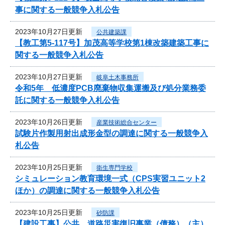
事に関する一般競争入札公告
2023年10月27日更新
公共建築課
【教工第5-117号】加茂高等学校第1棟改築建築工事に
関する一般競争入札公告
2023年10月27日更新
岐阜土木事務所
令和5年 低濃度PCB廃棄物収集運搬及び処分業務委
託に関する一般競争入札公告
2023年10月26日更新
産業技術総合センター
試験片作製用射出成形金型の調達に関する一般競争入
札公告
2023年10月25日更新
衛生専門学校
シミュレーション教育環境一式（CPS実習ユニット2
ほか）の調達に関する一般競争入札公告
2023年10月25日更新
砂防課
【建設工事】公共 道路災害復旧事業（債務）（主）