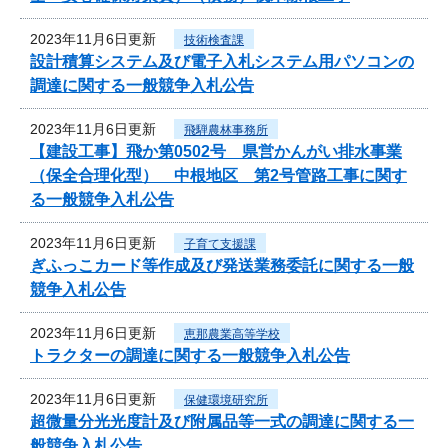
2023年11月6日更新
技術検査課
設計積算システム及び電子入札システム用パソコンの
調達に関する一般競争入札公告
2023年11月6日更新
飛騨農林事務所
【建設工事】飛か第0502号 県営かんがい排水事業
（保全合理化型） 中根地区 第2号管路工事に関す
る一般競争入札公告
2023年11月6日更新
子育て支援課
ぎふっこカード等作成及び発送業務委託に関する一般
競争入札公告
2023年11月6日更新
恵那農業高等学校
トラクターの調達に関する一般競争入札公告
2023年11月6日更新
保健環境研究所
超微量分光光度計及び附属品等一式の調達に関する一
般競争入札公告