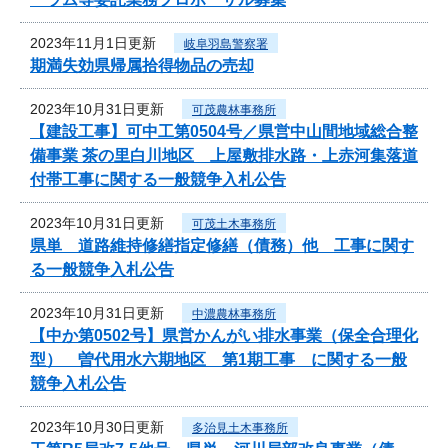
2023年11月1日更新
岐阜羽島警察署
期満失効県帰属拾得物品の売却
2023年10月31日更新
可茂農林事務所
【建設工事】可中工第0504号／県営中山間地域総合整
備事業 茶の里白川地区 上屋敷排水路・上赤河集落道
付帯工事に関する一般競争入札公告
2023年10月31日更新
可茂土木事務所
県単 道路維持修繕指定修繕（債務）他 工事に関す
る一般競争入札公告
2023年10月31日更新
中濃農林事務所
【中か第0502号】県営かんがい排水事業（保全合理化
型） 曽代用水六期地区 第1期工事 に関する一般
競争入札公告
2023年10月30日更新
多治見土木事務所