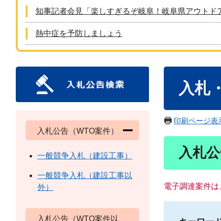
知事記者会見「楽しすぎるぞ岐阜！岐阜県アウトド
熱中症を予防しましょう
本
入札
文
印刷ページ表
入札公告（WTO案件）
入札公
一般競争入札（建設工事）
一般競争入札（建設工事以
電子調達案件は
外）
入札公告（WTO案件以