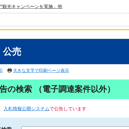
ア観光キャンペーンを実施」他
・公売
示
大きな文字で印刷ページ表示
告の検索 （電子調達案件以外）
、
入札情報公開システム
で公告しています