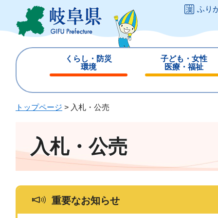
ペ
メ
ふり
ー
ニ
ジ
ュ
の
ー
先
を
くらし・防災
子ども・女性
頭
飛
環境
医療・福祉
で
ば
閉
閉
す
し
じ
じ
。
て
る
る
トップページ
>
入札・公売
本
文
へ
入札・公売
重要なお知らせ