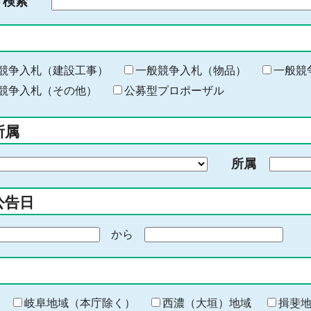
ド検索
検
索
す
る
キ
競争入札（建設工事）
一般競争入札（物品）
一般競
ー
競争入札（その他）
公募型プロポーザル
ワ
ー
所属
ド
を
所属
入
力
公告日
から
期
間
の
終
わ
岐阜地域（本庁除く）
西濃（大垣）地域
揖斐