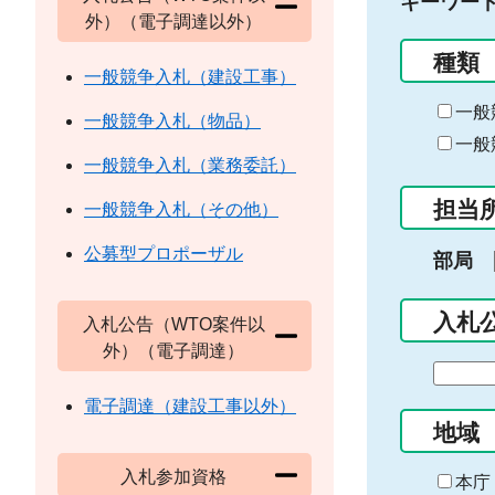
キーワー
外）（電子調達以外）
種類
一般競争入札（建設工事）
一般
一般競争入札（物品）
一般
一般競争入札（業務委託）
担当
一般競争入札（その他）
公募型プロポーザル
部局
入札
入札公告（WTO案件以
外）（電子調達）
期
間
電子調達（建設工事以外）
の
地域
始
入札参加資格
ま
本庁