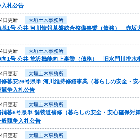
争入札公告
月4日更新
大垣土木事務所
情基1号 公共 河川情報基盤総合整備事業（債務） 赤
月4日更新
大垣土木事務所
施向1号 公共 施設機能向上事業（債務） 旧水門川排
月4日更新
大垣土木事務所
河修暮安26号県単 河川維持修繕事業（暮らしの安全・
般競争入札公告
月4日更新
大垣土木事務所
舗補暮6号県単 舗装道補修（暮らしの安全・安心確保対
一般競争入札公告
月4日更新
大垣土木事務所