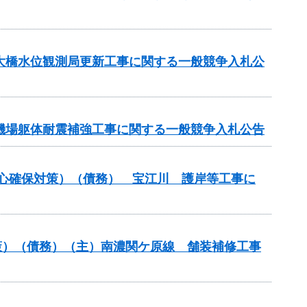
坂大橋水位観測局更新工事に関する一般競争入札公
水機場躯体耐震補強工事に関する一般競争入札公告
安心確保対策）（債務） 宝江川 護岸等工事に
策）（債務）（主）南濃関ケ原線 舗装補修工事