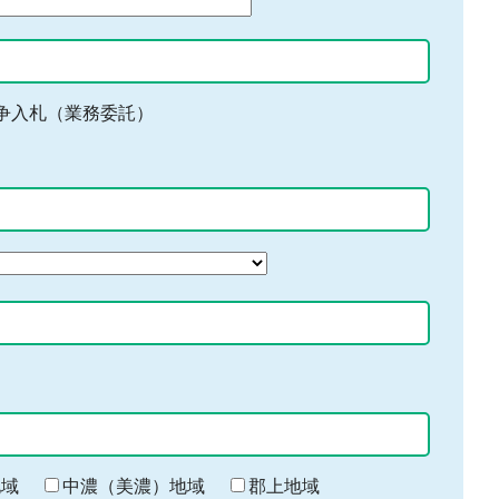
争入札（業務委託）
地域
中濃（美濃）地域
郡上地域