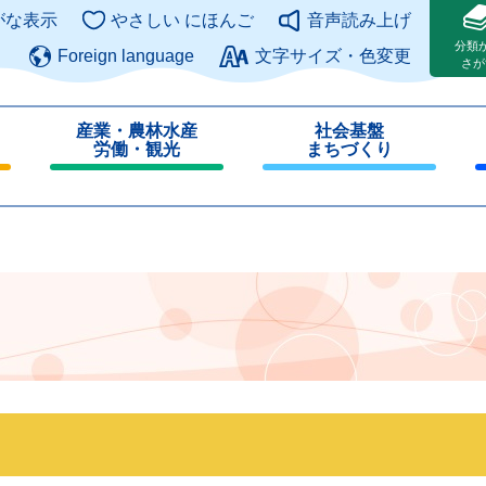
このページの本文へ
がな表示
やさしい にほんご
音声読み上げ
分類
Foreign language
文字サイズ・色変更
さが
産業・農林水産
社会基盤
労働・観光
まちづくり
閉
閉
じ
じ
る
る