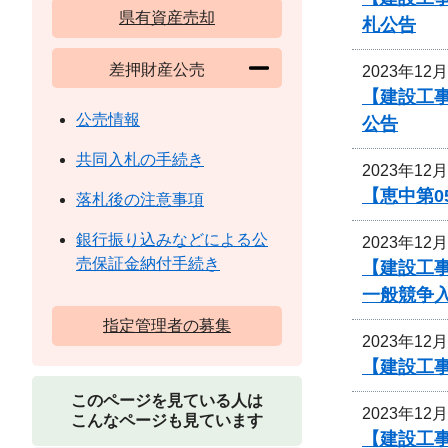
県有資産売却
札公告
差押財産公売
2023年12
【建設工
公売情報
公告
共同入札の手続き
2023年12
【恵中第
落札後の注意事項
銀行振り込みなどによる公
2023年12
売保証金納付手続き
【建設工
一般競争
指定管理者の募集
2023年12
【建設工事
このページを見ている人は
2023年12
こんなページも見ています
【建設工