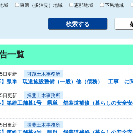
り
地域
東濃（多治見）地域
恵那地域
下呂地域
告一覧
月5日更新
可茂土木事務所
事】県単 現道施設整備（一般）他（債務） 工事 に
月5日更新
揖斐土木事務所
事】第維工舗暮1号 県単 舗装道補修（暮らしの安全
月5日更新
揖斐土木事務所
事】第維工舗暮3号 県単 舗装道補修（暮らしの安全