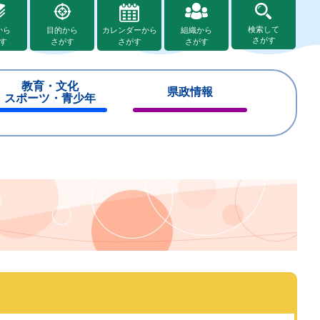
検索して
から
目的から
カレンダーから
組織から
さがす
す
さがす
さがす
さがす
教育・文化
県政情報
スポーツ・青少年
閉
閉
じ
じ
る
る