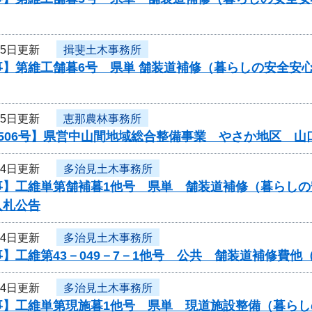
月5日更新
揖斐土木事務所
事】第維工舗暮6号 県単 舗装道補修（暮らしの安全安
月5日更新
恵那農林事務所
0506号】県営中山間地域総合整備事業 やさか地区 
月4日更新
多治見土木事務所
事】工維単第舗補暮1他号 県単 舗装道補修（暮らし
入札公告
月4日更新
多治見土木事務所
】工維第43－049－7－1他号 公共 舗装道補修費
月4日更新
多治見土木事務所
事】工維単第現施暮1他号 県単 現道施設整備（暮ら