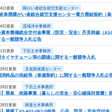
月4日更新
障がい者総合就労支援センター
度岐阜県障がい者総合就労支援センター電力需給契約（
月4日更新
流域浄水事務所
資本整備総合交付金事業（防災・安全）芥見幹線（A14）
する一般競争入札公告
月1日更新
下呂土木事務所
用タイヤチェーン等の調達に関する一般競争入札
月29日更新
文化財保護センター
機消耗品の供給等（単価契約）に関する一般競争入札公
月28日更新
下呂土木事務所
事】県単 街路事業（暮らしの安全・安心確保対策費）
月28日更新
揖斐土木事務所
】第建工43-A01-067-5他号 公共 防災・安全交