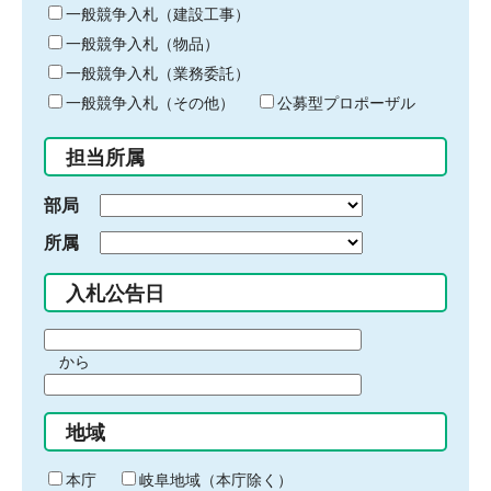
キ
一般競争入札（建設工事）
ー
一般競争入札（物品）
ワ
一般競争入札（業務委託）
ー
ド
一般競争入札（その他）
公募型プロポーザル
を
入
担当所属
力
部局
所属
入札公告日
期
から
間
期
の
間
始
地域
の
ま
終
り
わ
本庁
岐阜地域（本庁除く）