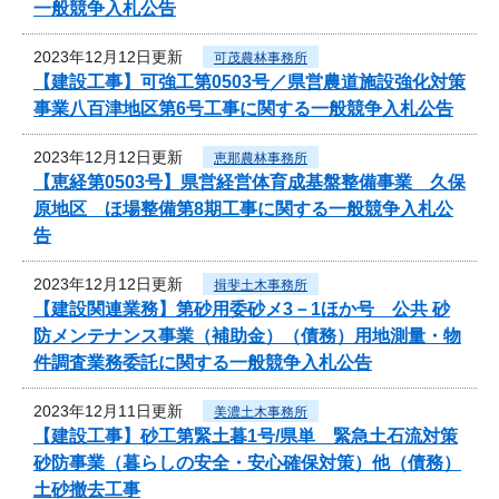
一般競争入札公告
2023年12月12日更新
可茂農林事務所
【建設工事】可強工第0503号／県営農道施設強化対策
事業八百津地区第6号工事に関する一般競争入札公告
2023年12月12日更新
恵那農林事務所
【恵経第0503号】県営経営体育成基盤整備事業 久保
原地区 ほ場整備第8期工事に関する一般競争入札公
告
2023年12月12日更新
揖斐土木事務所
【建設関連業務】第砂用委砂メ3－1ほか号 公共 砂
防メンテナンス事業（補助金）（債務）用地測量・物
件調査業務委託に関する一般競争入札公告
2023年12月11日更新
美濃土木事務所
【建設工事】砂工第緊土暮1号/県単 緊急土石流対策
砂防事業（暮らしの安全・安心確保対策）他（債務）
土砂撤去工事