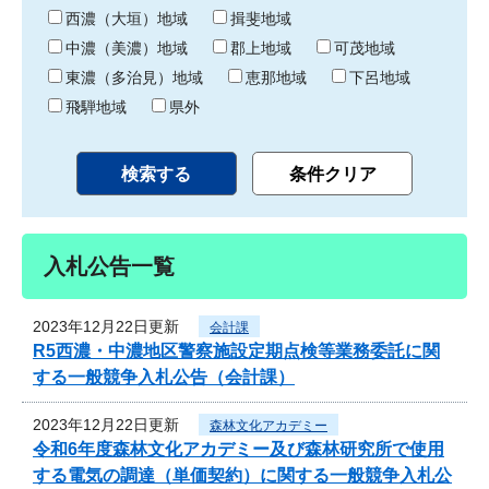
り
西濃（大垣）地域
揖斐地域
中濃（美濃）地域
郡上地域
可茂地域
東濃（多治見）地域
恵那地域
下呂地域
飛騨地域
県外
入札公告一覧
2023年12月22日更新
会計課
R5西濃・中濃地区警察施設定期点検等業務委託に関
する一般競争入札公告（会計課）
2023年12月22日更新
森林文化アカデミー
令和6年度森林文化アカデミー及び森林研究所で使用
する電気の調達（単価契約）に関する一般競争入札公