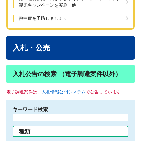
観光キャンペーンを実施」他
熱中症を予防しましょう
本
文
入札・公売
入札公告の検索 （電子調達案件以外）
電子調達案件は、
入札情報公開システム
で公告しています
キーワード検索
検
索
す
種類
る