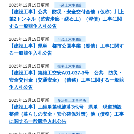
2023年12月19日更新
下呂土木事務所
【建設工事】公共 防災・安全交付金他（仮称）川上
第2トンネル（監査歩廊・縁石工）（翌債）工事に関
する一般競争入札公告
2023年12月19日更新
可茂土木事務所
【建設工事】県単 都市公園事業（翌債）工事に関す
る一般競争入札公告
2023年12月19日更新
揖斐土木事務所
【建設工事】第維工交安A01-037-3号 公共 防災・
安全交付金（交通安全）（債務）工事に関する一般競
争入札公告
2023年12月18日更新
多治見土木事務所
【建設工事】工維単第現施暮3他号 県単 現道施設
整備（暮らしの安全・安心確保対策）他（債務）工事
に関する一般競争入札公告