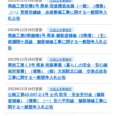
2023年12月18日更新
大垣土木事務所
県維工第交構1号 県単 現道構造改築（一般）（債務）
（一）荒尾笠縫線 歩道整備工事に関する一般競争入
札公告
2023年12月18日更新
大垣土木事務所
県維工第0県舗補1号 県単 舗装道補修（0県債）（主）
南濃関ケ原線 舗装補修工事に関する一般競争入札公
告
2023年12月18日更新
大垣土木事務所
県街工第く3号 県単 街路事業（暮らしの安全・安心確
保対策費）（債務）（都）大垣駅北口線 交差点改良
工事に関する一般競争入札公告
2023年12月18日更新
大垣土木事務所
公維工第43-047-2-1号 公共 防災・安全交付金（舗装
道補修）（債務）（一）安八平田線 舗装補修工事に
関する一般競争入札公告