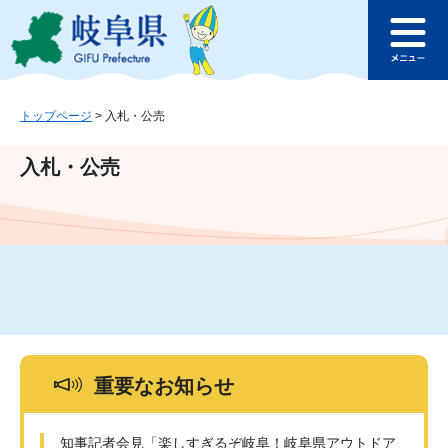
ペ
メ
このページの本文へ
ー
ニ
メ
ジ
ュ
ニ
の
ー
ュ
先
を
ー
頭
飛
トップページ
>
入札・公売
で
ば
す
し
入札・公売
。
て
本
文
へ
重要なお知らせ
知事記者会見「楽しすぎるぞ岐阜！岐阜県アウトドア