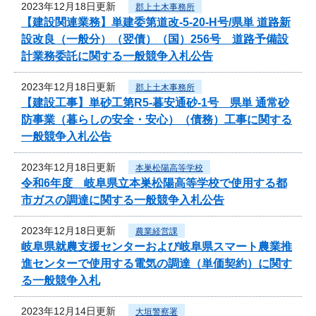
2023年12月18日更新
郡上土木事務所
【建設関連業務】単建委第道改-5-20-H号/県単 道路新
設改良（一般分）（翌債）（国）256号 道路予備設
計業務委託に関する一般競争入札公告
2023年12月18日更新
郡上土木事務所
【建設工事】単砂工第R5-暮安通砂-1号 県単 通常砂
防事業（暮らしの安全・安心）（債務）工事に関する
一般競争入札公告
2023年12月18日更新
本巣松陽高等学校
令和6年度 岐阜県立本巣松陽高等学校で使用する都
市ガスの調達に関する一般競争入札公告
2023年12月18日更新
農業経営課
岐阜県就農支援センターおよび岐阜県スマート農業推
進センターで使用する電気の調達（単価契約）に関す
る一般競争入札
2023年12月14日更新
大垣警察署