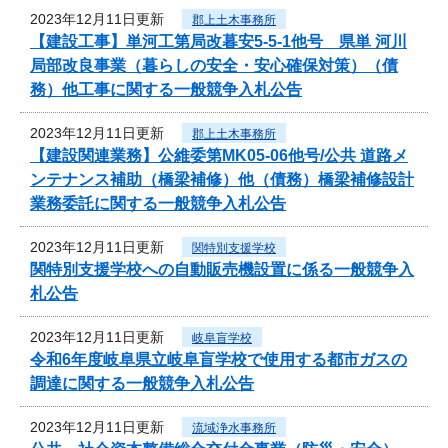
2023年12月11日更新
郡上土木事務所
【建設工事】単河工第局改暮安5-5-1他号 県単 河川
局部改良事業（暮らしの安全・安心確保対策）（債
務）他工事に関する一般競争入札公告
2023年12月11日更新
郡上土木事務所
【建設関連業務】公維委第MK05-06他号/公共 道路メ
ンテナンス補助（橋梁補修）他（債務）橋梁補修設計
業務委託に関する一般競争入札公告
2023年12月11日更新
関特別支援学校
関特別支援学校への自動販売機設置に係る一般競争入
札公告
2023年12月11日更新
岐阜盲学校
令和6年度岐阜県立岐阜盲学校で使用する都市ガスの
調達に関する一般競争入札公告
2023年12月11日更新
流域浄水事務所