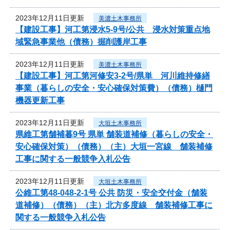
2023年12月11日更新
美濃土木事務所
【建設工事】河工第浸水5-9号/公共 浸水対策重点地
域緊急事業他（債務）掘削護岸工事
2023年12月11日更新
美濃土木事務所
【建設工事】河工第河修安3-2号/県単 河川維持修繕
事業（暮らしの安全・安心確保対策費）（債務）樋門
機器更新工事
2023年12月11日更新
大垣土木事務所
県維工第舗補暮9号 県単 舗装道補修（暮らしの安全・
安心確保対策）（債務）（主）大垣一宮線 舗装補修
工事に関する一般競争入札公告
2023年12月11日更新
大垣土木事務所
公維工第48-048-2-1号 公共 防災・安全交付金（舗装
道補修）（債務）（主）北方多度線 舗装補修工事に
関する一般競争入札公告