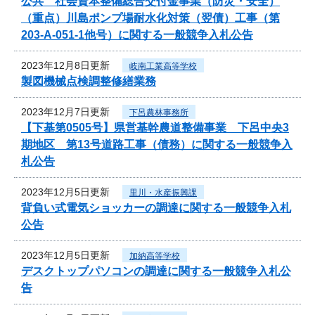
公共 社会資本整備総合交付金事業（防災・安全）
（重点）川島ポンプ場耐水化対策（翌債）工事（第
203-A-051-1他号）に関する一般競争入札公告
2023年12月8日更新
岐南工業高等学校
製図機械点検調整修繕業務
2023年12月7日更新
下呂農林事務所
【下基第0505号】県営基幹農道整備事業 下呂中央3
期地区 第13号道路工事（債務）に関する一般競争入
札公告
2023年12月5日更新
里川・水産振興課
背負い式電気ショッカーの調達に関する一般競争入札
公告
2023年12月5日更新
加納高等学校
デスクトップパソコンの調達に関する一般競争入札公
告