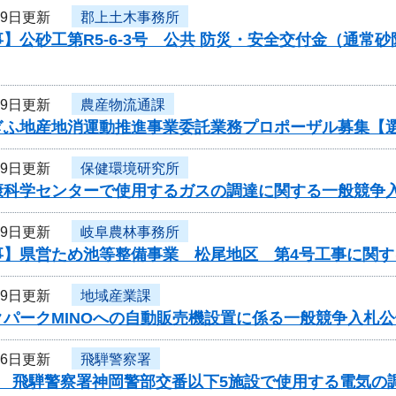
29日更新
郡上土木事務所
】公砂工第R5-6-3号 公共 防災・安全交付金（通
29日更新
農産物流通課
ぎふ地産地消運動推進事業委託業務プロポーザル募集【
29日更新
保健環境研究所
康科学センターで使用するガスの調達に関する一般競争
29日更新
岐阜農林事務所
事】県営ため池等整備事業 松尾地区 第4号工事に関す
29日更新
地域産業課
クパークMINOへの自動販売機設置に係る一般競争入札公
26日更新
飛騨警察署
度 飛騨警察署神岡警部交番以下5施設で使用する電気の