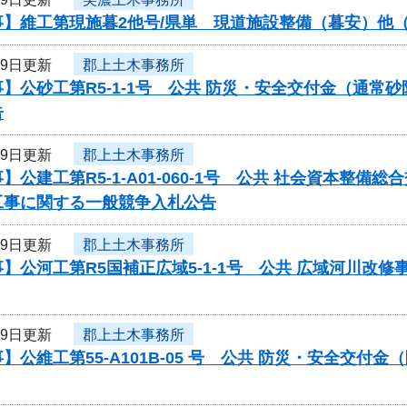
】維工第現施暮2他号/県単 現道施設整備（暮安）他（
29日更新
郡上土木事務所
】公砂工第R5-1-1号 公共 防災・安全交付金（通
告
29日更新
郡上土木事務所
】公建工第R5-1-A01-060-1号 公共 社会資本
工事に関する一般競争入札公告
29日更新
郡上土木事務所
】公河工第R5国補正広域5-1-1号 公共 広域河川改
29日更新
郡上土木事務所
】公維工第55-A101B-05 号 公共 防災・安全交