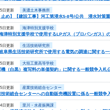
25日更新
美濃土木事務所
り止め】【建設工事】河工第浸水5-8号/公共 浸水対策
25日更新
海津特別支援学校
度海津特別支援学校で使用するLPガス（プロパンガス）
25日更新
生活技術研究所
度岐阜県生活技術研究所で使用する電気の調達に関する一
25日更新
大垣工業高等学校
写機（白黒）複写料の単価契約」に関する一般競争入札
25日更新
産業技術総合センター
業技術総合センターへの自動販売機設置に係る一般競争
24日更新
里川・水産振興課