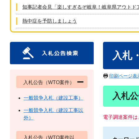
知事記者会見「楽しすぎるぞ岐阜！岐阜県アウトド
熱中症を予防しましょう
本
入札
文
印刷ページ表
入札公告（WTO案件）
入札公
一般競争入札（建設工事）
一般競争入札（建設工事以
電子調達案件は
外）
入札公告（WTO案件以