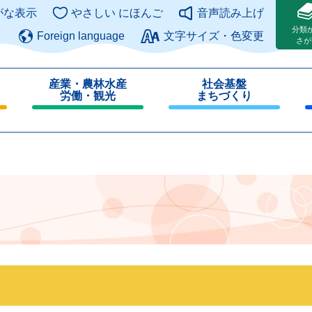
このページの本文へ
がな表示
やさしい にほんご
音声読み上げ
分類
Foreign language
文字サイズ・色変更
さが
産業・農林水産
社会基盤
労働・観光
まちづくり
閉
閉
じ
じ
る
る