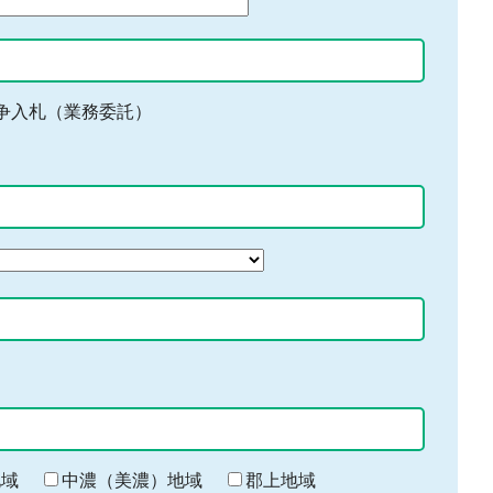
争入札（業務委託）
地域
中濃（美濃）地域
郡上地域