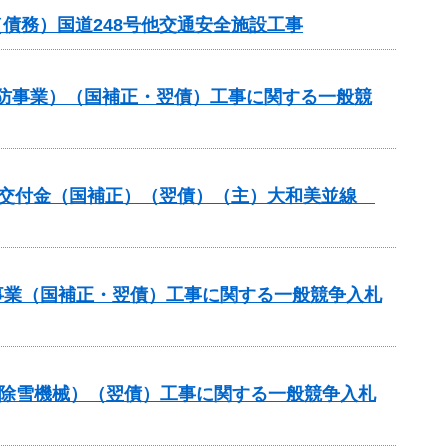
債務）国道248号他交通安全施設工事
常砂防事業）（国補正・翌債）工事に関する一般競
整備総合交付金（国補正）（翌債）（主）大和美並線
修事業（国補正・翌債）工事に関する一般競争入札
付金（除雪機械）（翌債）工事に関する一般競争入札