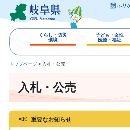
ペ
メ
ふり
ー
ニ
ジ
ュ
の
ー
先
を
くらし・防災
子ども・女性
頭
飛
環境
医療・福祉
で
ば
閉
閉
す
し
じ
じ
。
て
る
る
トップページ
>
入札・公売
本
文
へ
入札・公売
重要なお知らせ