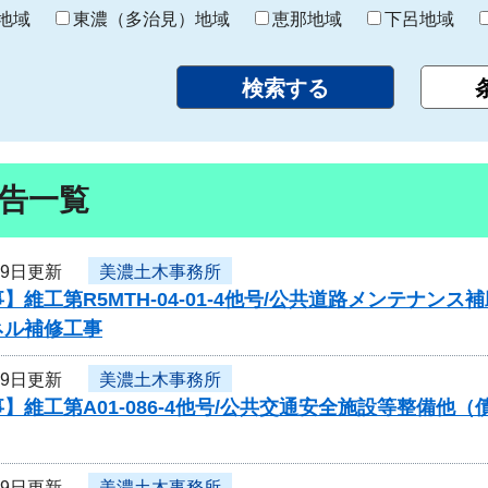
り
地域
東濃（多治見）地域
恵那地域
下呂地域
告一覧
29日更新
美濃土木事務所
】維工第R5MTH-04-01-4他号/公共道路メンテナ
ネル補修工事
29日更新
美濃土木事務所
】維工第A01-086-4他号/公共交通安全施設等整備
29日更新
美濃土木事務所