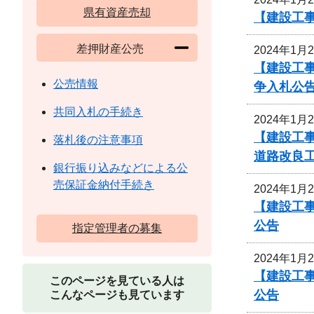
県有資産売却
【建設工事
差押財産公売
2024年1月
【建設工事
公売情報
争入札公
共同入札の手続き
2024年1月
【建設工事
落札後の注意事項
道路改良
銀行振り込みなどによる公
売保証金納付手続き
2024年1月
【建設工事
公告
指定管理者の募集
2024年1月
【建設工事
このページを見ている人は
公告
こんなページも見ています