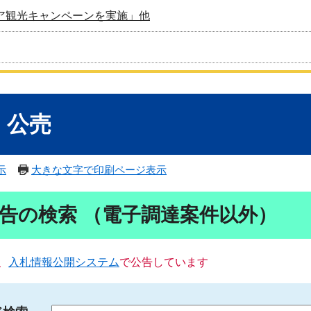
ア観光キャンペーンを実施」他
・公売
示
大きな文字で印刷ページ表示
告の検索 （電子調達案件以外）
、
入札情報公開システム
で公告しています