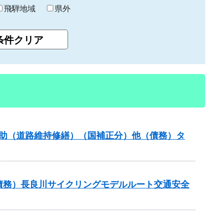
飛騨地域
県外
ンス補助（道路維持修繕）（国補正分）他（債務）タ
他（債務）長良川サイクリングモデルルート交通安全