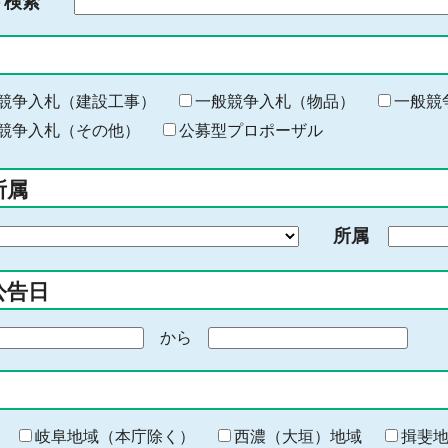
ド検索
検
索
す
る
キ
競争入札（建設工事）
一般競争入札（物品）
一般競
ー
競争入札（その他）
公募型プロポーザル
ワ
ー
所属
ド
を
所属
入
力
公告日
から
期
間
の
終
わ
岐阜地域（本庁除く）
西濃（大垣）地域
揖斐