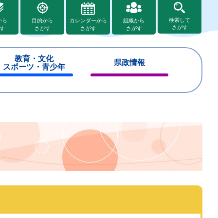
検索して
から
目的から
カレンダーから
組織から
さがす
す
さがす
さがす
さがす
教育・文化
県政情報
スポーツ・青少年
閉
閉
じ
じ
る
る