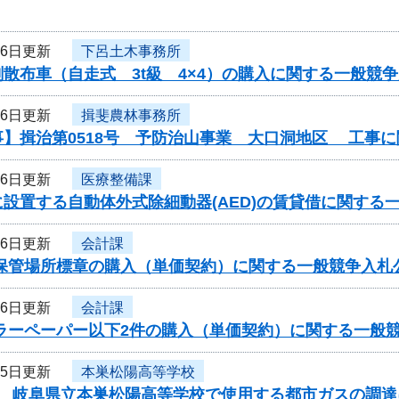
26日更新
下呂土木事務所
散布車（自走式 3t級 4×4）の購入に関する一般競
26日更新
揖斐農林事務所
事】揖治第0518号 予防治山事業 大口洞地区 工事
26日更新
医療整備課
設置する自動体外式除細動器(AED)の賃貸借に関する
26日更新
会計課
車保管場所標章の購入（単価契約）に関する一般競争入札
26日更新
会計課
カラーペーパー以下2件の購入（単価契約）に関する一般
25日更新
本巣松陽高等学校
度 岐阜県立本巣松陽高等学校で使用する都市ガスの調