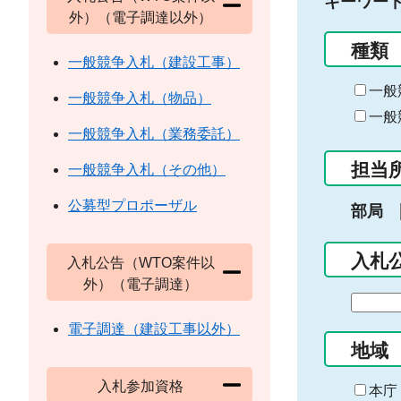
キーワー
外）（電子調達以外）
種類
一般競争入札（建設工事）
一般
一般競争入札（物品）
一般
一般競争入札（業務委託）
担当
一般競争入札（その他）
公募型プロポーザル
部局
入札
入札公告（WTO案件以
外）（電子調達）
期
間
電子調達（建設工事以外）
の
地域
始
入札参加資格
ま
本庁