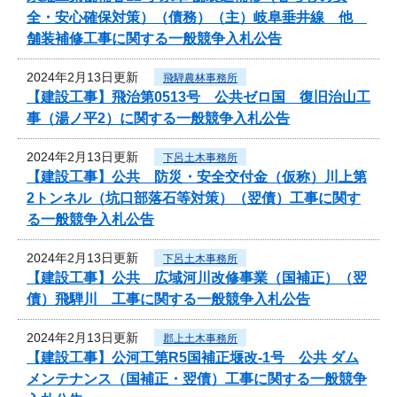
全・安心確保対策）（債務）（主）岐阜垂井線 他
舗装補修工事に関する一般競争入札公告
2024年2月13日更新
飛騨農林事務所
【建設工事】飛治第0513号 公共ゼロ国 復旧治山工
事（湯ノ平2）に関する一般競争入札公告
2024年2月13日更新
下呂土木事務所
【建設工事】公共 防災・安全交付金（仮称）川上第
2トンネル（坑口部落石等対策）（翌債）工事に関す
る一般競争入札公告
2024年2月13日更新
下呂土木事務所
【建設工事】公共 広域河川改修事業（国補正）（翌
債）飛騨川 工事に関する一般競争入札公告
2024年2月13日更新
郡上土木事務所
【建設工事】公河工第R5国補正堰改-1号 公共 ダム
メンテナンス（国補正・翌債）工事に関する一般競争