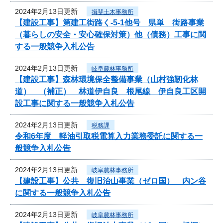
2024年2月13日更新
揖斐土木事務所
【建設工事】第建工街路く-5-1他号 県単 街路事業
（暮らしの安全・安心確保対策）他（債務）工事に関
する一般競争入札公告
2024年2月13日更新
岐阜農林事務所
【建設工事】森林環境保全整備事業（山村強靭化林
道） （補正） 林道伊自良 根尾線 伊自良工区開
設工事に関する一般競争入札公告
2024年2月13日更新
税務課
令和6年度 軽油引取税電算入力業務委託に関する一
般競争入札公告
2024年2月13日更新
岐阜農林事務所
【建設工事】公共 復旧治山事業（ゼロ国） 内ン谷
に関する一般競争入札公告
2024年2月13日更新
岐阜農林事務所