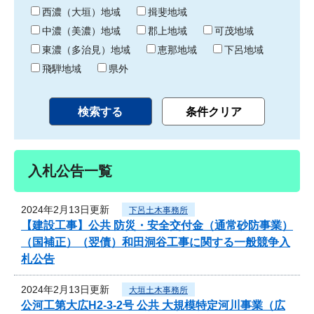
り
西濃（大垣）地域
揖斐地域
中濃（美濃）地域
郡上地域
可茂地域
東濃（多治見）地域
恵那地域
下呂地域
飛騨地域
県外
入札公告一覧
2024年2月13日更新
下呂土木事務所
【建設工事】公共 防災・安全交付金（通常砂防事業）
（国補正）（翌債）和田洞谷工事に関する一般競争入
札公告
2024年2月13日更新
大垣土木事務所
公河工第大広H2-3-2号 公共 大規模特定河川事業（広