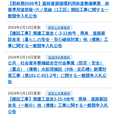
【郡林第0506号】森林資源循環利用林道整備事業 林
業専用道那留~六ノ里線（1工区）開設工事に関する一
般競争入札公告
2024年2月13日更新
揖斐土木事務所
【建設工事】第建工道改く-3-11他号 県単 道路新
設改良（暮らしの安全・安心確保対策）他（債務）工
事に関する一般競争入札公告
2024年2月13日更新
流域浄水事務所
公共 社会資本整備総合交付金事業（防災・安全）
（重点）（債務）水処理施設（9池・反応槽）耐震対
策工事（第101-C-051-2号）に関する一般競争入札公
告
2024年2月13日更新
揖斐土木事務所
【建設工事】第建工道改3-15-3他号 県単 道路新設
改良（一般分）他（債務）工事に関する一般競争入札
公告