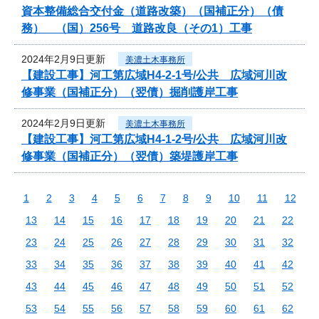
資本整備総合交付金（道路改築）（国補正分）（債
務） （国）256号 道路改良（その1）工事
2024年2月9日更新
美濃土木事務所
【建設工事】河工第広域H4-2-1号/公共 広域河川改
修事業（国補正分）（翌債）掘削護岸工事
2024年2月9日更新
美濃土木事務所
【建設工事】河工第広域H4-1-2号/公共 広域河川改
修事業（国補正分）（翌債）築堤護岸工事
1
2
3
4
5
6
7
8
9
10
11
12
13
14
15
16
17
18
19
20
21
22
23
24
25
26
27
28
29
30
31
32
33
34
35
36
37
38
39
40
41
42
43
44
45
46
47
48
49
50
51
52
53
54
55
56
57
58
59
60
61
62