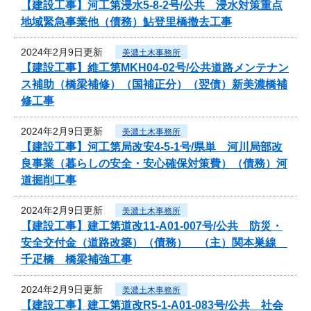
【建設工事】河工第浸水5-8-2号/公共 浸水対策重点
地域緊急事業他（債務）鮎登里橋撤去工事
2024年2月9日更新
美濃土木事務所
【建設工事】維工第MKH04-02号/公共道路メンテナン
ス補助（橋梁補修）（国補正分）（翌債）新美濃橋補
修工事
2024年2月9日更新
美濃土木事務所
【建設工事】河工第局改安4-5-1号/県単 河川局部改
良事業（暮らしの安全・安心確保対策費）（債務）河
道掘削工事
2024年2月9日更新
美濃土木事務所
【建設工事】建工第道改11-A01-007号/公共 防災・
安全交付金（道路改築）（債務） （主）関本巣線
千疋橋 橋梁補強工事
2024年2月9日更新
美濃土木事務所
【建設工事】建工第道改R5-1-A01-083号/公共 社会