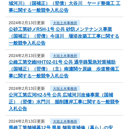
域河川）（国補正）（翌債）大谷川 ヤード整備工 工
事に関する一般競争入札公告
2024年2月13日更新
大垣土木事務所
公砂工第砂メR5H-1号 公共 砂防メンテナンス事業
（国補正）（翌債）今須川 堰堤改築工工事に関する
一般競争入札公告
2024年2月13日更新
大垣土木事務所
公維工第交維HHT02-01号 公共 通学路緊急対策補助
（国補正）（翌債）（主）南濃関ケ原線 歩道整備工
事に関する一般競争入札公告
2024年2月13日更新
大垣土木事務所
公河工第広河H2-5号 公共 広域河川改修事業（国補
正）（翌債）水門川 掘削護岸工事に関する一般競争
入札公告
2024年2月13日更新
大垣土木事務所
県維工第舗補暮12号 県単 舗装道補修（暮らしの安