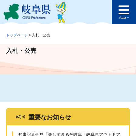
ペ
メ
このページの本文へ
ー
ニ
メ
ジ
ュ
ニ
の
ー
ュ
先
を
ー
頭
飛
トップページ
>
入札・公売
で
ば
す
し
入札・公売
。
て
本
文
へ
重要なお知らせ
知事記者会見「楽しすぎるぞ岐阜！岐阜県アウトドア