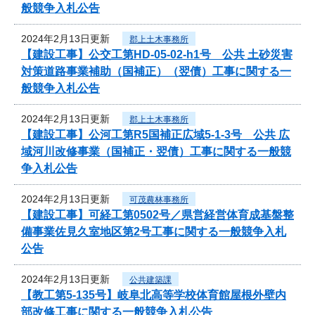
般競争入札公告
2024年2月13日更新
郡上土木事務所
【建設工事】公交工第HD-05-02-h1号 公共 土砂災害
対策道路事業補助（国補正）（翌債）工事に関する一
般競争入札公告
2024年2月13日更新
郡上土木事務所
【建設工事】公河工第R5国補正広域5-1-3号 公共 広
域河川改修事業（国補正・翌債）工事に関する一般競
争入札公告
2024年2月13日更新
可茂農林事務所
【建設工事】可経工第0502号／県営経営体育成基盤整
備事業佐見久室地区第2号工事に関する一般競争入札
公告
2024年2月13日更新
公共建築課
【教工第5-135号】岐阜北高等学校体育館屋根外壁内
部改修工事に関する一般競争入札公告