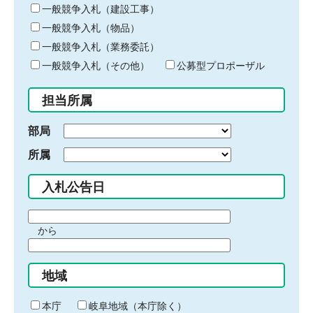
キ
一般競争入札（建設工事）
ー
一般競争入札（物品）
ワ
一般競争入札（業務委託）
ー
ド
一般競争入札（その他）
公募型プロポーザル
を
入
担当所属
力
部局
所属
入札公告日
期
から
間
期
の
間
始
地域
の
ま
終
り
わ
本庁
岐阜地域（本庁除く）