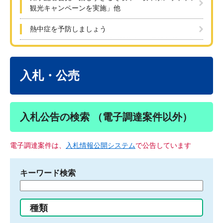
観光キャンペーンを実施」他
熱中症を予防しましょう
本
文
入札・公売
入札公告の検索 （電子調達案件以外）
電子調達案件は、
入札情報公開システム
で公告しています
キーワード検索
検
索
す
種類
る