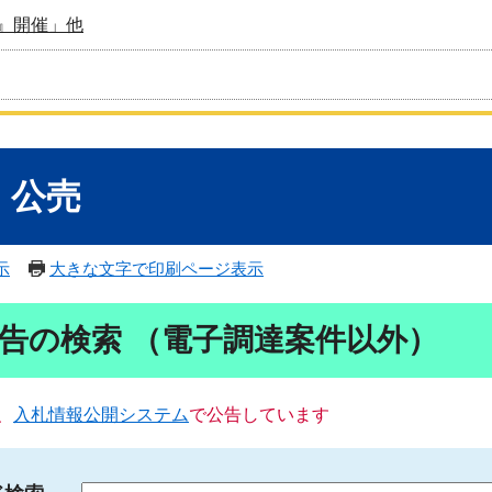
』開催」他
・公売
示
大きな文字で印刷ページ表示
告の検索 （電子調達案件以外）
、
入札情報公開システム
で公告しています