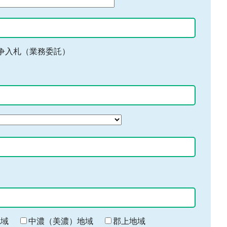
争入札（業務委託）
地域
中濃（美濃）地域
郡上地域