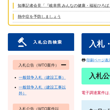
知事記者会見「『岐阜県 みんなの健康・福祉ひろば
熱中症を予防しましょう
本
入札
文
印刷ページ表
入札公告（WTO案件）
入札公
一般競争入札（建設工事）
一般競争入札（建設工事以
電子調達案件は
外）
入札公告（WTO案件以