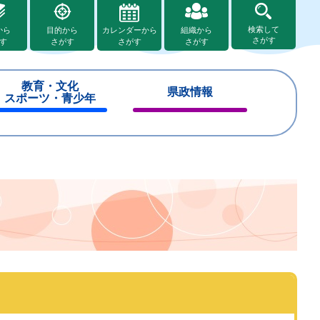
検索して
から
目的から
カレンダーから
組織から
さがす
す
さがす
さがす
さがす
教育・文化
県政情報
スポーツ・青少年
閉
閉
じ
じ
る
る