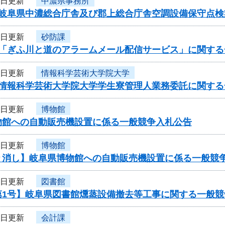
6日更新
中濃県事務所
度岐阜県中濃総合庁舎及び郡上総合庁舎空調設備保守点
6日更新
砂防課
度「ぎふ川と道のアラームメール配信サービス」に関する
6日更新
情報科学芸術大学院大学
度情報科学芸術大学院大学学生寮管理人業務委託に関す
6日更新
博物館
物館への自動販売機設置に係る一般競争入札公告
6日更新
博物館
り消し】岐阜県博物館への自動販売機設置に係る一般競
6日更新
図書館
第1号】岐阜県図書館燻蒸設備撤去等工事に関する一般競
6日更新
会計課