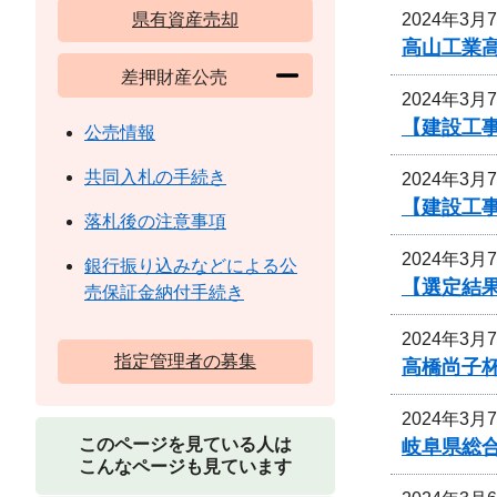
2024年3月
県有資産売却
高山工業
差押財産公売
2024年3月
【建設工
公売情報
共同入札の手続き
2024年3月
【建設工事
落札後の注意事項
2024年3月
銀行振り込みなどによる公
【選定結
売保証金納付手続き
2024年3月
指定管理者の募集
高橋尚子杯
2024年3月
このページを見ている人は
岐阜県総
こんなページも見ています