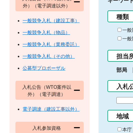
キーワー
外）（電子調達以外）
種類
一般競争入札（建設工事）
一般
一般競争入札（物品）
一般
一般競争入札（業務委託）
担当
一般競争入札（その他）
公募型プロポーザル
部局
入札
入札公告（WTO案件以
外）（電子調達）
期
間
電子調達（建設工事以外）
の
地域
始
入札参加資格
ま
本庁