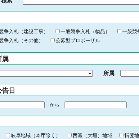
ド検索
検
索
す
る
キ
競争入札（建設工事）
一般競争入札（物品）
一般競
ー
競争入札（その他）
公募型プロポーザル
ワ
ー
所属
ド
を
所属
入
力
公告日
から
期
間
の
終
わ
岐阜地域（本庁除く）
西濃（大垣）地域
揖斐