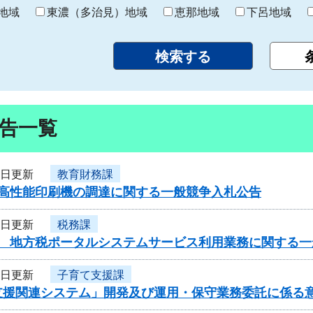
り
地域
東濃（多治見）地域
恵那地域
下呂地域
告一覧
8日更新
教育財務課
度高性能印刷機の調達に関する一般競争入札公告
8日更新
税務課
度 地方税ポータルシステムサービス利用業務に関する一
7日更新
子育て支援課
支援関連システム」開発及び運用・保守業務委託に係る