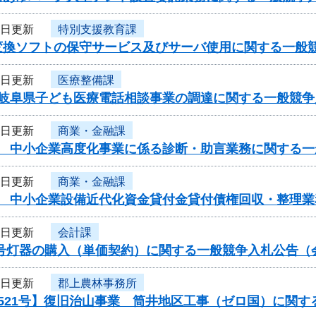
5日更新
特別支援教育課
変換ソフトの保守サービス及びサーバ使用に関する一般
5日更新
医療整備課
度岐阜県子ども医療電話相談事業の調達に関する一般競争
5日更新
商業・金融課
度 中小企業高度化事業に係る診断・助言業務に関する一
5日更新
商業・金融課
度 中小企業設備近代化資金貸付金貸付債権回収・整理
5日更新
会計課
信号灯器の購入（単価契約）に関する一般競争入札公告（
5日更新
郡上農林事務所
521号】復旧治山事業 筒井地区工事（ゼロ国）に関す