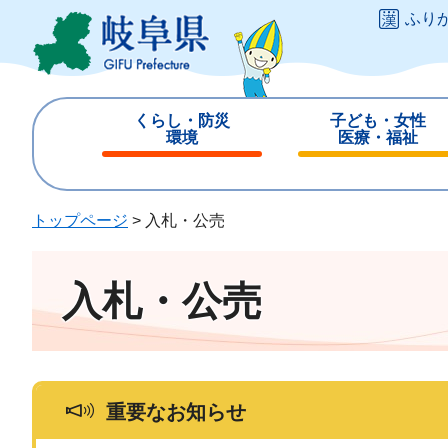
ペ
メ
ふり
ー
ニ
ジ
ュ
の
ー
先
を
くらし・防災
子ども・女性
頭
飛
環境
医療・福祉
で
ば
閉
閉
す
し
じ
じ
。
て
る
る
トップページ
>
入札・公売
本
文
へ
入札・公売
重要なお知らせ