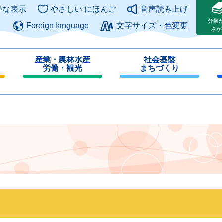
このページの本文へ
がな表示
やさしい にほんご
音声読み上げ
分類
Foreign language
文字サイズ・色変更
さが
産業・農林水産
社会基盤
労働・観光
まちづくり
閉
閉
じ
じ
る
る