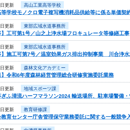
7日更新
高山工業高等学校
高等学校モノクロ電子複写機消耗品供給等に係る単価契
7日更新
東部広域水道事務所
事】工可第1号／山之上浄水場フロキュレータ等修繕工事
7日更新
東部広域水道事務所
】施工可第7号／温室効果ガス排出抑制事業 川合浄水場
7日更新
森林文化アカデミー
果】令和6年度森林経営管理総合研修実施委託業務
7日更新
地域スポーツ課
ぎふ清流ハーフマラソン2024 輸送場所、駐車場警備
7日更新
教育研修課
合教育センター庁舎管理保守業務委託に関する一般競争