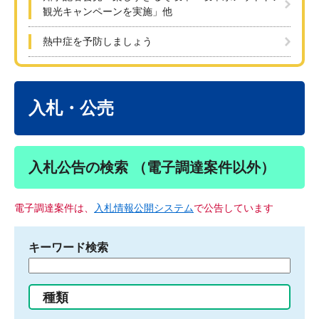
観光キャンペーンを実施」他
熱中症を予防しましょう
本
文
入札・公売
入札公告の検索 （電子調達案件以外）
電子調達案件は、
入札情報公開システム
で公告しています
キーワード検索
検
索
す
種類
る