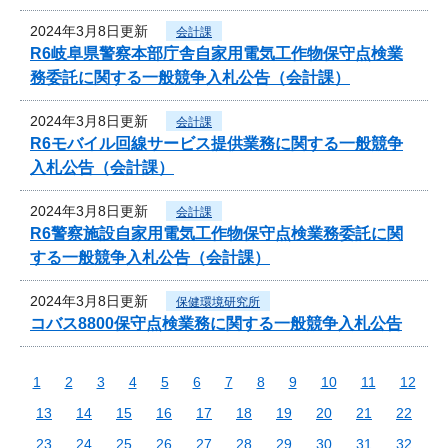
2024年3月8日更新
会計課
R6岐阜県警察本部庁舎自家用電気工作物保守点検業
務委託に関する一般競争入札公告（会計課）
2024年3月8日更新
会計課
R6モバイル回線サービス提供業務に関する一般競争
入札公告（会計課）
2024年3月8日更新
会計課
R6警察施設自家用電気工作物保守点検業務委託に関
する一般競争入札公告（会計課）
2024年3月8日更新
保健環境研究所
コバス8800保守点検業務に関する一般競争入札公告
1
2
3
4
5
6
7
8
9
10
11
12
13
14
15
16
17
18
19
20
21
22
23
24
25
26
27
28
29
30
31
32