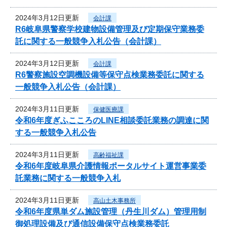
2024年3月12日更新
会計課
R6岐阜県警察学校建物設備管理及び定期保守業務委
託に関する一般競争入札公告（会計課）
2024年3月12日更新
会計課
R6警察施設空調機設備等保守点検業務委託に関する
一般競争入札公告（会計課）
2024年3月11日更新
保健医療課
令和6年度ぎふこころのLINE相談委託業務の調達に関
する一般競争入札公告
2024年3月11日更新
高齢福祉課
令和6年度岐阜県介護情報ポータルサイト運営事業委
託業務に関する一般競争入札
2024年3月11日更新
高山土木事務所
令和6年度県単ダム施設管理（丹生川ダム）管理用制
御処理設備及び通信設備保守点検業務委託