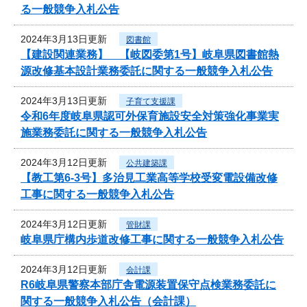
る一般競争入札公告
2024年3月13日更新
図書館
【建設関連業務】 【岐図委第1号】岐阜県図書館熱
源改修基本設計業務委託に関する一般競争入札公告
2024年3月13日更新
子育て支援課
令和6年度岐阜県認可外保育施設安全対策強化事業実
施業務委託に関する一般競争入札公告
2024年3月12日更新
公共建築課
【教工第6-3号】多治見工業高等学校受変電設備改修
工事に関する一般競争入札公告
2024年3月12日更新
管財課
岐阜県庁構内歩道改修工事に関する一般競争入札公告
2024年3月12日更新
会計課
R6岐阜県警察本部庁舎電源装置保守点検業務委託に
関する一般競争入札公告（会計課）