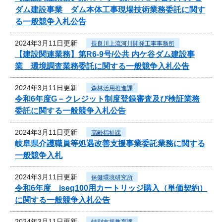
ダム建設事業 ダム本体工事現場技術業務委託に関す
る一般競争入札公告
2024年3月11日更新
長良川上流河川開発工事事務所
【建設関連業務】第R6-9号/公共 内ケ谷ダム建設事
業 環境調査業務委託に関する一般競争入札公告
2024年3月11日更新
森林活用推進課
令和6年度G－クレジット制度登録審査及び検証業務
委託に関する一般競争入札公告
2024年3月11日更新
高齢福祉課
岐阜県介護職員等処遇改善支援事業委託業務に関する
一般競争入札
2024年3月11日更新
保健環境研究所
令和6年度 iseq100用カートリッジ購入（単価契約）
に関する一般競争入札公告
2024年3月11日更新
特別支援教育課