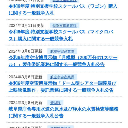
令和6年度 特別支援学校スクールバス（ワゴン）購入
に関する一般競争入札
2024年3月11日更新
特別支援教育課
令和6年度 特別支援学校スクールバス（マイクロバ
ス）購入に関する一般競争入札
2024年3月8日更新
航空宇宙産業課
令和6年度空宙博展示物「月模型（200万分の1スケー
ル）」製作委託業務に関する一般競争入札公告
2024年3月8日更新
航空宇宙産業課
令和6年度空宙博展示物「ドーム型シアター調達及び
上映映像製作」委託業務に関する一般競争入札公告
2024年3月8日更新
管財課
岐阜県庁舎専用水道の原水及び浄水の水質検査等業務
に関する一般競争入札公告