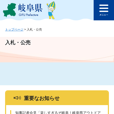
ペ
メ
このページの本文へ
ー
ニ
メ
ジ
ュ
ニ
の
ー
ュ
先
を
ー
頭
飛
トップページ
>
入札・公売
で
ば
す
し
入札・公売
。
て
本
文
へ
重要なお知らせ
知事記者会見「楽しすぎるぞ岐阜！岐阜県アウトドア