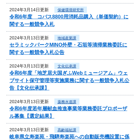
2024年3月14日更新
保健環境研究所
令和6年度 コバス8800用消耗品購入（単価契約）に
関する一般競争入札
2024年3月13日更新
地域産業課
セラミックパークMINO外壁・石垣等清掃業務委託に
関する一般競争入札公告
2024年3月13日更新
文化伝承課
令和6年度「地芝居大国ぎふWebミュージアム」ウェ
ブサイト保守管理等実施業務に関する一般競争入札公
告【文化伝承課】
2024年3月13日更新
薬務水道課
令和6年度若年層献血推進事業等業務委託プロポーザ
ル募集【選定結果】
2024年3月13日更新
高齢福祉課
岐阜県立寿楽苑・飛騨寿楽苑への自動販売機設置に係