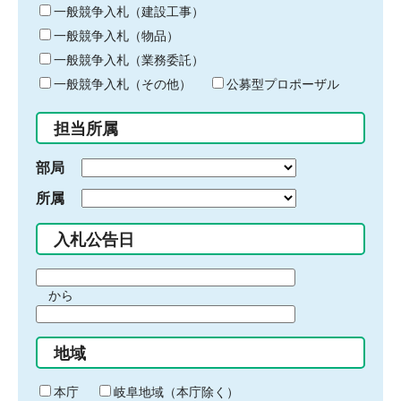
キ
一般競争入札（建設工事）
ー
一般競争入札（物品）
ワ
一般競争入札（業務委託）
ー
ド
一般競争入札（その他）
公募型プロポーザル
を
入
担当所属
力
部局
所属
入札公告日
期
から
間
期
の
間
始
地域
の
ま
終
り
わ
本庁
岐阜地域（本庁除く）