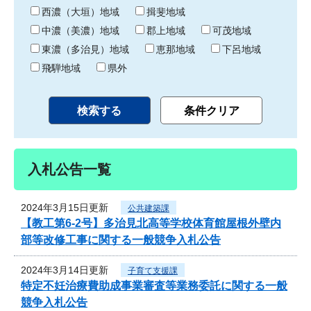
り
西濃（大垣）地域
揖斐地域
中濃（美濃）地域
郡上地域
可茂地域
東濃（多治見）地域
恵那地域
下呂地域
飛騨地域
県外
入札公告一覧
2024年3月15日更新
公共建築課
【教工第6-2号】多治見北高等学校体育館屋根外壁内
部等改修工事に関する一般競争入札公告
2024年3月14日更新
子育て支援課
特定不妊治療費助成事業審査等業務委託に関する一般
競争入札公告