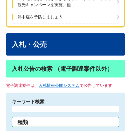
観光キャンペーンを実施」他
熱中症を予防しましょう
本
文
入札・公売
入札公告の検索 （電子調達案件以外）
電子調達案件は、
入札情報公開システム
で公告しています
キーワード検索
検
索
す
種類
る