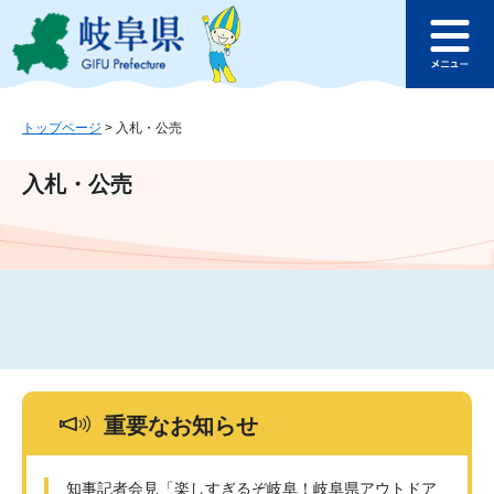
ペ
メ
このページの本文へ
ー
ニ
メ
ジ
ュ
ニ
の
ー
ュ
先
を
ー
頭
飛
トップページ
>
入札・公売
で
ば
す
し
入札・公売
。
て
本
文
へ
重要なお知らせ
知事記者会見「楽しすぎるぞ岐阜！岐阜県アウトドア