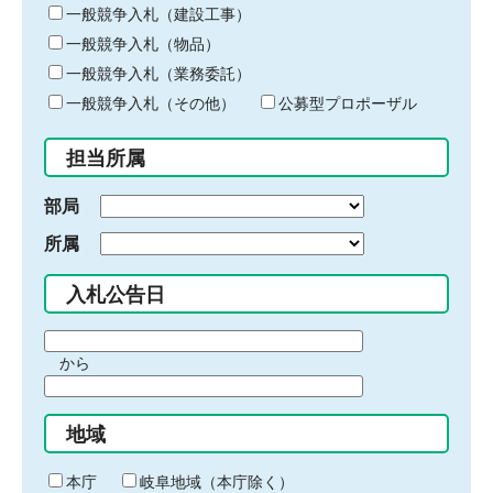
キ
一般競争入札（建設工事）
ー
一般競争入札（物品）
ワ
一般競争入札（業務委託）
ー
ド
一般競争入札（その他）
公募型プロポーザル
を
入
担当所属
力
部局
所属
入札公告日
期
から
間
期
の
間
始
地域
の
ま
終
り
わ
本庁
岐阜地域（本庁除く）