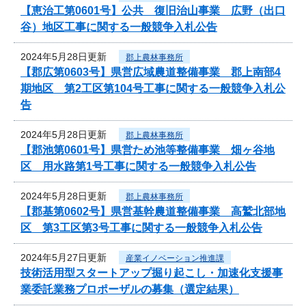
【恵治工第0601号】公共 復旧治山事業 広野（出口
谷）地区工事に関する一般競争入札公告
2024年5月28日更新
郡上農林事務所
【郡広第0603号】県営広域農道整備事業 郡上南部4
期地区 第2工区第104号工事に関する一般競争入札公
告
2024年5月28日更新
郡上農林事務所
【郡池第0601号】県営ため池等整備事業 畑ヶ谷地
区 用水路第1号工事に関する一般競争入札公告
2024年5月28日更新
郡上農林事務所
【郡基第0602号】県営基幹農道整備事業 高鷲北部地
区 第3工区第3号工事に関する一般競争入札公告
2024年5月27日更新
産業イノベーション推進課
技術活用型スタートアップ掘り起こし・加速化支援事
業委託業務プロポーザルの募集（選定結果）