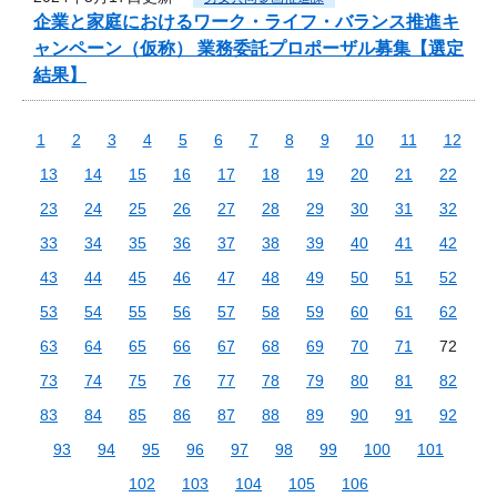
企業と家庭におけるワーク・ライフ・バランス推進キ
ャンペーン（仮称） 業務委託プロポーザル募集【選定
結果】
1
2
3
4
5
6
7
8
9
10
11
12
13
14
15
16
17
18
19
20
21
22
23
24
25
26
27
28
29
30
31
32
33
34
35
36
37
38
39
40
41
42
43
44
45
46
47
48
49
50
51
52
53
54
55
56
57
58
59
60
61
62
63
64
65
66
67
68
69
70
71
72
73
74
75
76
77
78
79
80
81
82
83
84
85
86
87
88
89
90
91
92
93
94
95
96
97
98
99
100
101
102
103
104
105
106