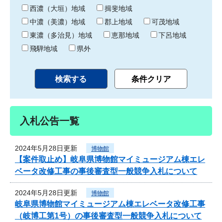
り
西濃（大垣）地域
揖斐地域
中濃（美濃）地域
郡上地域
可茂地域
東濃（多治見）地域
恵那地域
下呂地域
飛騨地域
県外
入札公告一覧
2024年5月28日更新
博物館
【案件取止め】岐阜県博物館マイミュージアム棟エレ
ベータ改修工事の事後審査型一般競争入札について
2024年5月28日更新
博物館
岐阜県博物館マイミュージアム棟エレベータ改修工事
（岐博工第1号）の事後審査型一般競争入札について