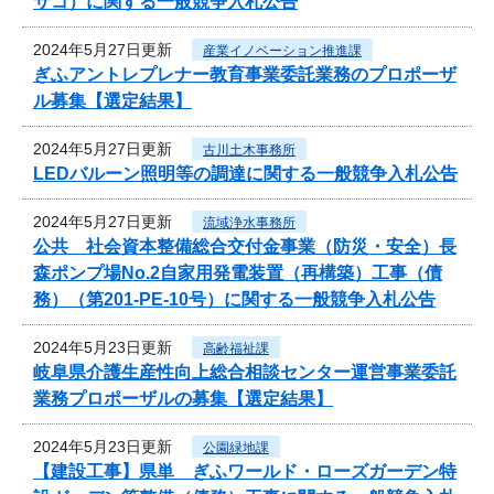
サコ）に関する一般競争入札公告
2024年5月27日更新
産業イノベーション推進課
ぎふアントレプレナー教育事業委託業務のプロポーザ
ル募集【選定結果】
2024年5月27日更新
古川土木事務所
LEDバルーン照明等の調達に関する一般競争入札公告
2024年5月27日更新
流域浄水事務所
公共 社会資本整備総合交付金事業（防災・安全）長
森ポンプ場No.2自家用発電装置（再構築）工事（債
務）（第201-PE-10号）に関する一般競争入札公告
2024年5月23日更新
高齢福祉課
岐阜県介護生産性向上総合相談センター運営事業委託
業務プロポーザルの募集【選定結果】
2024年5月23日更新
公園緑地課
【建設工事】県単 ぎふワールド・ローズガーデン特