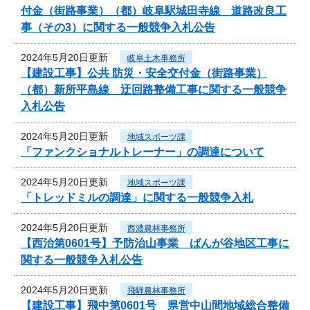
付金（街路事業）（都）岐阜駅城田寺線 道路改良工
事（その3）に関する一般競争入札公告
2024年5月20日更新
岐阜土木事務所
【建設工事】公共 防災・安全交付金（街路事業）
（都）新所平島線 迂回路整備工事に関する一般競争
入札公告
2024年5月20日更新
地域スポーツ課
「ファンクショナルトレーナー」の調達について
2024年5月20日更新
地域スポーツ課
「トレッドミルの調達」に関する一般競争入札
2024年5月20日更新
西濃農林事務所
【西治第0601号】予防治山事業 ばんが谷地区工事に
関する一般競争入札公告
2024年5月20日更新
飛騨農林事務所
【建設工事】飛中第0601号 県営中山間地域総合整備