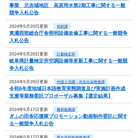
事業 北吉城地区 高原用水第2期工事に関する一般
競争入札公告
2024年5月20日更新
管財課
東濃西部総合庁舎照明設備改修工事に関する一般競争
入札公告
2024年5月20日更新
計量検定所
岐阜県計量検定所空調設備等更新工事に関する一般競
争入札公告
2024年5月20日更新
外国人活躍・共生社会推進課
令和6年度地域日本語教育実態調査及び実施計画作成
支援等業務委託プロポーザル募集【選定結果】
2024年5月17日更新
農村振興課
ぎふの田舎応援隊プロモーション動画制作委託に関す
る一般競争入札公告
2024年5月17日更新
男女共同参画推進課