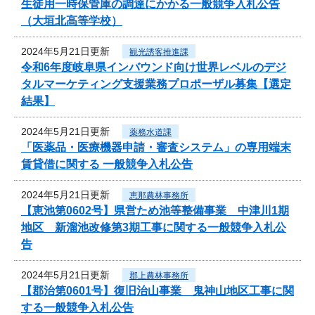
生徒用一時保管庫の調達にかかる一般競争入札公告
（大垣北高等学校）
2024年5月21日更新
観光誘客推進課
令和6年度岐阜県インバウンド向け世界レベルのデジ
タルマーケティング支援業務プロポーザル募集【選定
結果】
2024年5月21日更新
薬務水道課
「医薬品・医療機器申請・審査システム」の専用端末
賃貸借に関する 一般競争入札公告
2024年5月21日更新
恵那農林事務所
【恵池第0602号】県営ため池等整備事業 中津川1期
地区 新溜池改修第3期工事に関する一般競争入札公
告
2024年5月21日更新
郡上農林事務所
【郡治第0601号】復旧治山事業 鬼神山地区工事に関
する一般競争入札公告