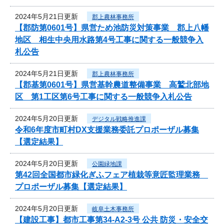
2024年5月21日更新
郡上農林事務所
【郡防第0601号】県営ため池防災対策事業 郡上八幡
地区 相生中央用水路第4号工事に関する一般競争入
札公告
2024年5月21日更新
郡上農林事務所
【郡基第0601号】県営基幹農道整備事業 高鷲北部地
区 第1工区第6号工事に関する一般競争入札公告
2024年5月20日更新
デジタル戦略推進課
令和6年度市町村DX支援業務委託プロポーザル募集
【選定結果】
2024年5月20日更新
公園緑地課
第42回全国都市緑化ぎふフェア植栽等意匠監理業務
プロポーザル募集【選定結果】
2024年5月20日更新
岐阜土木事務所
【建設工事】都市工事第34-A2-3号 公共 防災・安全交