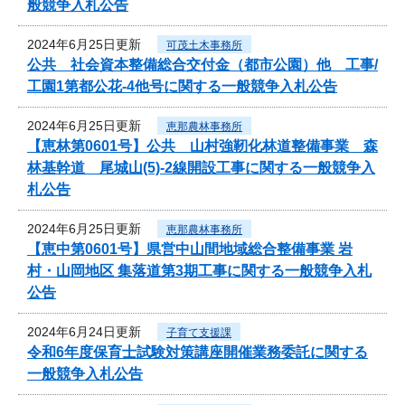
般競争入札公告
2024年6月25日更新
可茂土木事務所
公共 社会資本整備総合交付金（都市公園）他 工事/
工園1第都公花-4他号に関する一般競争入札公告
2024年6月25日更新
恵那農林事務所
【恵林第0601号】公共 山村強靭化林道整備事業 森
林基幹道 尾城山(5)-2線開設工事に関する一般競争入
札公告
2024年6月25日更新
恵那農林事務所
【恵中第0601号】県営中山間地域総合整備事業 岩
村・山岡地区 集落道第3期工事に関する一般競争入札
公告
2024年6月24日更新
子育て支援課
令和6年度保育士試験対策講座開催業務委託に関する
一般競争入札公告