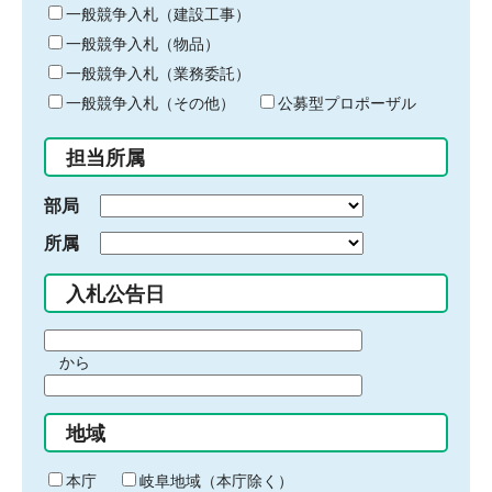
キ
一般競争入札（建設工事）
ー
一般競争入札（物品）
ワ
一般競争入札（業務委託）
ー
ド
一般競争入札（その他）
公募型プロポーザル
を
入
担当所属
力
部局
所属
入札公告日
期
から
間
期
の
間
始
地域
の
ま
終
り
わ
本庁
岐阜地域（本庁除く）