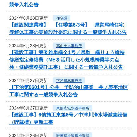
競争入札公告
2024年6月28日更新
住宅課
【建設関連業務】 【住委第6-3号】 県営尾崎住宅
等解体工事の実施設計委託に関する一般競争入札公告
2024年6月28日更新
高山土木事務所
【建設工事】第委維単橋全1号／県単 橋りょう維持
修繕指定修繕費（MEを活用した小規模橋梁等の点
検・修繕業務委託工事） に関する一般競争入札公告
2024年6月27日更新
下呂農林事務所
【下治第0601号】公共 予防治山事業 井ノ表平地区
工事に関する一般競争入札公告
2024年6月27日更新
東部広域水道事務所
【建設工事】6債施工東第6号／中津川浄水場滅菌設備
（貯蔵槽）更新工事
2024年6月26日更新
医療福祉連携推進課