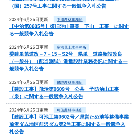
（国）257号工事に関する一般競争入札公告
2024年6月25日更新
中濃農林事務所
【中治第0605号】復旧治山事業 下山 工事 に関す
る一般競争入札公告
2024年6月25日更新
多治見土木事務所
委建単第道改－7－15－S2号 県単 道路新設改良
（一般分）（配当測試）測量設計業務委託に関する一
般競争入札公告
2024年6月25日更新
飛騨農林事務所
【建設工事】飛治第0609号 公共 予防治山工事
（泉）に関する一般競争入札公告
2024年6月25日更新
可茂農林事務所
【建設工事】可池工第0602号／県営ため池等整備事業
前沢ダム地区前沢ダム第2号工事に関する一般競争入
札公告