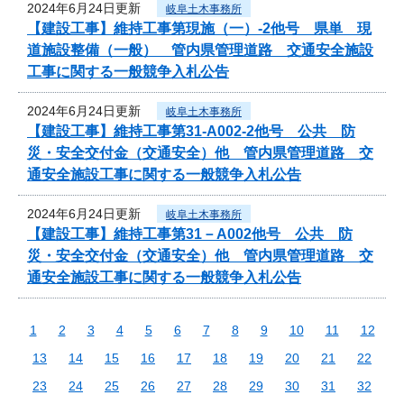
2024年6月24日更新
岐阜土木事務所
【建設工事】維持工事第現施（一）-2他号 県単 現
道施設整備（一般） 管内県管理道路 交通安全施設
工事に関する一般競争入札公告
2024年6月24日更新
岐阜土木事務所
【建設工事】維持工事第31-A002-2他号 公共 防
災・安全交付金（交通安全）他 管内県管理道路 交
通安全施設工事に関する一般競争入札公告
2024年6月24日更新
岐阜土木事務所
【建設工事】維持工事第31－A002他号 公共 防
災・安全交付金（交通安全）他 管内県管理道路 交
通安全施設工事に関する一般競争入札公告
1
2
3
4
5
6
7
8
9
10
11
12
13
14
15
16
17
18
19
20
21
22
23
24
25
26
27
28
29
30
31
32