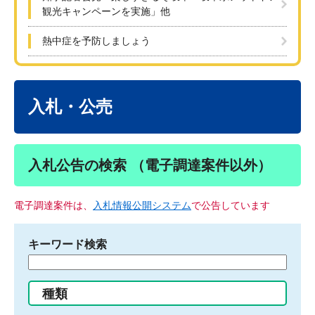
観光キャンペーンを実施」他
熱中症を予防しましょう
本
文
入札・公売
入札公告の検索 （電子調達案件以外）
電子調達案件は、
入札情報公開システム
で公告しています
キーワード検索
検
索
す
種類
る