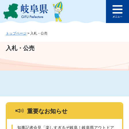
ペ
メ
このページの本文へ
ー
ニ
メ
ジ
ュ
ニ
の
ー
ュ
先
を
ー
頭
飛
トップページ
>
入札・公売
で
ば
す
し
入札・公売
。
て
本
文
へ
重要なお知らせ
知事記者会見「楽しすぎるぞ岐阜！岐阜県アウトドア