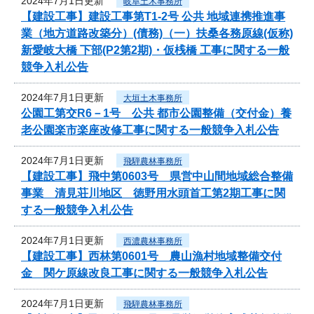
2024年7月1日更新
岐阜土木事務所
【建設工事】建設工事第T1-2号 公共 地域連携推進事
業（地方道路改築分）(債務)（一）扶桑各務原線(仮称)
新愛岐大橋 下部(P2第2期)・仮桟橋 工事に関する一般
競争入札公告
2024年7月1日更新
大垣土木事務所
公園工第交R6－1号 公共 都市公園整備（交付金）養
老公園楽市楽座改修工事に関する一般競争入札公告
2024年7月1日更新
飛騨農林事務所
【建設工事】飛中第0603号 県営中山間地域総合整備
事業 清見荘川地区 徳野用水頭首工第2期工事に関
する一般競争入札公告
2024年7月1日更新
西濃農林事務所
【建設工事】西林第0601号 農山漁村地域整備交付
金 関ケ原線改良工事に関する一般競争入札公告
2024年7月1日更新
飛騨農林事務所