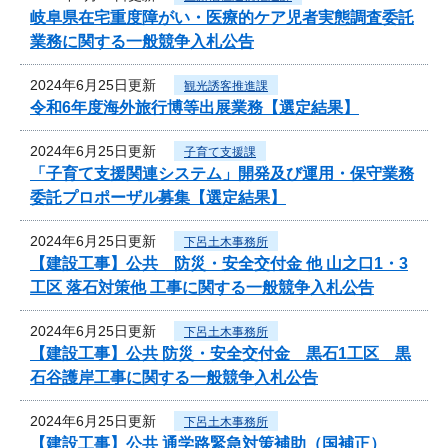
岐阜県在宅重度障がい・医療的ケア児者実態調査委託
業務に関する一般競争入札公告
2024年6月25日更新
観光誘客推進課
令和6年度海外旅行博等出展業務【選定結果】
2024年6月25日更新
子育て支援課
「子育て支援関連システム」開発及び運用・保守業務
委託プロポーザル募集【選定結果】
2024年6月25日更新
下呂土木事務所
【建設工事】公共 防災・安全交付金 他 山之口1・3
工区 落石対策他 工事に関する一般競争入札公告
2024年6月25日更新
下呂土木事務所
【建設工事】公共 防災・安全交付金 黒石1工区 黒
石谷護岸工事に関する一般競争入札公告
2024年6月25日更新
下呂土木事務所
【建設工事】公共 通学路緊急対策補助（国補正）