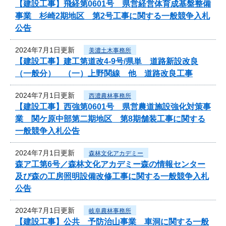
【建設工事】飛経第0601号 県営経営体育成基盤整備
事業 杉崎2期地区 第2号工事に関する一般競争入札
公告
2024年7月1日更新
美濃土木事務所
【建設工事】建工第道改4-9号/県単 道路新設改良
（一般分） （一）上野関線 他 道路改良工事
2024年7月1日更新
西濃農林事務所
【建設工事】西強第0601号 県営農道施設強化対策事
業 関ケ原中部第二期地区 第8期舗装工事に関する
一般競争入札公告
2024年7月1日更新
森林文化アカデミー
森ア工第6号／森林文化アカデミー森の情報センター
及び森の工房照明設備改修工事に関する一般競争入札
公告
2024年7月1日更新
岐阜農林事務所
【建設工事】公共 予防治山事業 車洞に関する一般