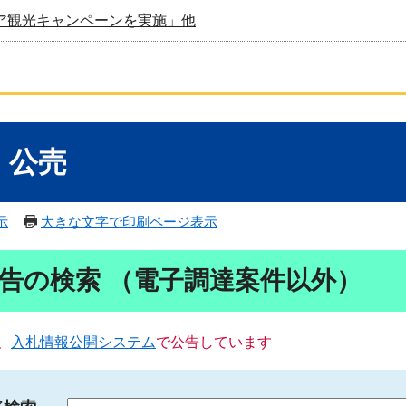
ア観光キャンペーンを実施」他
・公売
示
大きな文字で印刷ページ表示
告の検索 （電子調達案件以外）
、
入札情報公開システム
で公告しています