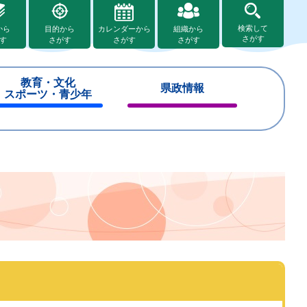
検索して
から
目的から
カレンダーから
組織から
さがす
す
さがす
さがす
さがす
教育・文化
県政情報
スポーツ・青少年
閉
閉
じ
じ
る
る