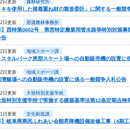
12日更新
森林研究所
ノキを使用した接着重ね材の製造委託」に関する一般競
12日更新
西濃農林事務所
事】西特第0602号 県営特定農業用管水路等特別対策
公告
12日更新
地域スポーツ課
リスタルパーク恵那スケート場への自動販売機の設置に
12日更新
地域スポーツ課
辺漕艇場への自動販売機の設置に係る一般競争入札公告
12日更新
大垣特別支援学校
大垣特別支援学校で実施する建築基準法第12条定期点検
11日更新
文化創造課
事】岐阜県県民ふれあい会館昇降機設備改修工事（4期