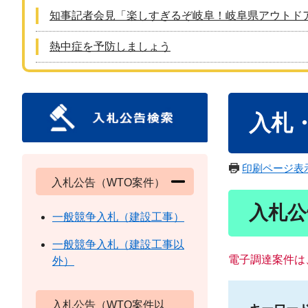
知事記者会見「楽しすぎるぞ岐阜！岐阜県アウトド
熱中症を予防しましょう
本
入札
文
印刷ページ表
入札公告（WTO案件）
入札公
一般競争入札（建設工事）
一般競争入札（建設工事以
電子調達案件は
外）
入札公告（WTO案件以