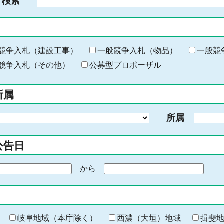
ド検索
検
索
す
る
キ
競争入札（建設工事）
一般競争入札（物品）
一般競
ー
競争入札（その他）
公募型プロポーザル
ワ
ー
所属
ド
を
所属
入
力
公告日
から
期
間
の
終
わ
岐阜地域（本庁除く）
西濃（大垣）地域
揖斐