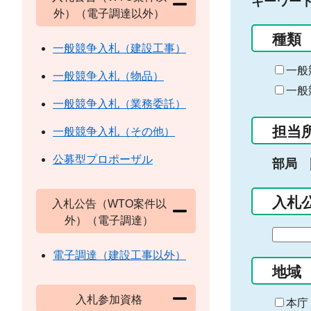
キーワー
外）（電子調達以外）
種類
一般競争入札（建設工事）
一般
一般競争入札（物品）
一般
一般競争入札（業務委託）
担当
一般競争入札（その他）
公募型プロポーザル
部局
入札
入札公告（WTO案件以
外）（電子調達）
期
間
電子調達（建設工事以外）
の
地域
始
入札参加資格
ま
本庁