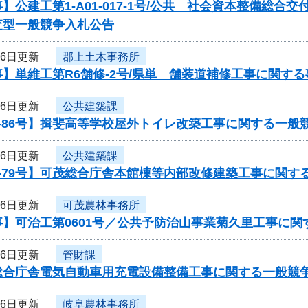
】公建工第1-A01-017-1号/公共 社会資本整備総
査型一般競争入札公告
16日更新
郡上土木事務所
】単維工第R6舗修-2号/県単 舗装道補修工事に関す
16日更新
公共建築課
-86号】揖斐高等学校屋外トイレ改築工事に関する一般
16日更新
公共建築課
-79号】可茂総合庁舎本館棟等内部改修建築工事に関す
16日更新
可茂農林事務所
事】可治工第0601号／公共予防治山事業菊久里工事に関
16日更新
管財課
総合庁舎電気自動車用充電設備整備工事に関する一般競
16日更新
岐阜農林事務所