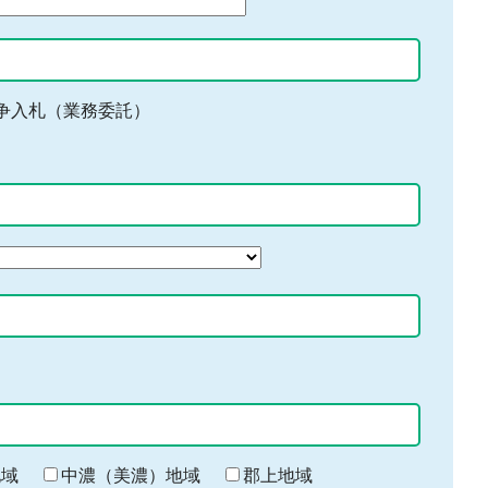
争入札（業務委託）
地域
中濃（美濃）地域
郡上地域