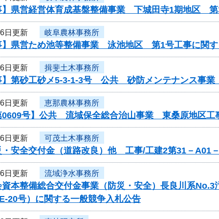
事】県営経営体育成基盤整備事業 下城田寺1期地区 第
16日更新
岐阜農林事務所
事】県営ため池等整備事業 泳池地区 第1号工事に関す
16日更新
揖斐土木事務所
】第砂工砂メ5-3-1-3号 公共 砂防メンテナンス事
16日更新
恵那農林事務所
第0609号】公共 流域保全総合治山事業 東桑原地区
16日更新
可茂土木事務所
・安全交付金（道路改良）他 工事/工建2第31－A01
16日更新
流域浄水事務所
会資本整備総合交付金事業（防災・安全）長良川系No.
-PE-20号）に関する一般競争入札公告