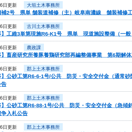
16日更新
大垣土木事務所
舗補2号 県単 舗装道補修（主）岐阜南濃線 舗装補修
16日更新
古川土木事務所
】工維3単第現施R6-K1号 県単 現道施設整備（一
16日更新
農政課
事】畜産研究所養豚養鶏研究部再編整備事業 第6期解
16日更新
郡上土木事務所
】公砂工第R6-6-1号/公共 防災・安全交付金（通
公告
16日更新
郡上土木事務所
】公砂工第R6-88-1号/公共 防災・安全交付金（急
競争入札公告
16日更新
郡上土木事務所