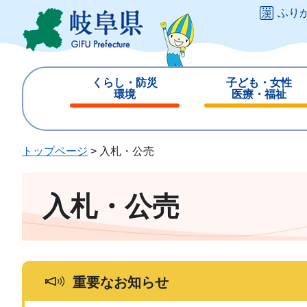
ペ
メ
ふり
ー
ニ
ジ
ュ
の
ー
先
を
くらし・防災
子ども・女性
頭
飛
環境
医療・福祉
で
ば
閉
閉
す
し
じ
じ
。
て
る
る
トップページ
>
入札・公売
本
文
へ
入札・公売
重要なお知らせ