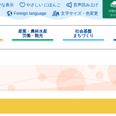
このページの本文へ
がな表示
やさしい にほんご
音声読み上げ
分類
Foreign language
文字サイズ・色変更
さが
産業・農林水産
社会基盤
労働・観光
まちづくり
閉
閉
じ
じ
る
る