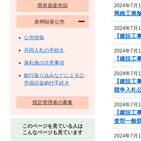
2024年7月
県有資産売却
県維工第
差押財産公売
2024年7月
【建設工事
公売情報
共同入札の手続き
2024年7月
【建設工
落札後の注意事項
2024年7月
銀行振り込みなどによる公
【建設工事
売保証金納付手続き
競争入札
指定管理者の募集
2024年7月
【建設工事
査型一般
このページを見ている人は
こんなページも見ています
2024年7月