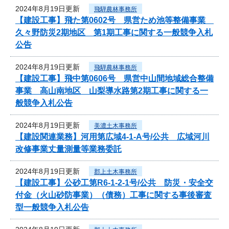
2024年8月19日更新
飛騨農林事務所
【建設工事】飛た第0602号 県営ため池等整備事業
久々野防災2期地区 第1期工事に関する一般競争入札
公告
2024年8月19日更新
飛騨農林事務所
【建設工事】飛中第0606号 県営中山間地域総合整備
事業 高山南地区 山梨導水路第2期工事に関する一
般競争入札公告
2024年8月19日更新
美濃土木事務所
【建設関連業務】河用第広域4-1-A号/公共 広域河川
改修事業丈量測量等業務委託
2024年8月19日更新
郡上土木事務所
【建設工事】公砂工第R6-1-2-1号/公共 防災・安全交
付金（火山砂防事業）（債務）工事に関する事後審査
型一般競争入札公告