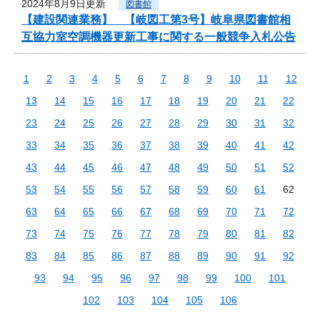
2024年8月9日更新
図書館
【建設関連業務】 【岐図工第3号】岐阜県図書館相
互協力室空調機器更新工事に関する一般競争入札公告
1
2
3
4
5
6
7
8
9
10
11
12
13
14
15
16
17
18
19
20
21
22
23
24
25
26
27
28
29
30
31
32
33
34
35
36
37
38
39
40
41
42
43
44
45
46
47
48
49
50
51
52
53
54
55
56
57
58
59
60
61
62
63
64
65
66
67
68
69
70
71
72
73
74
75
76
77
78
79
80
81
82
83
84
85
86
87
88
89
90
91
92
93
94
95
96
97
98
99
100
101
102
103
104
105
106