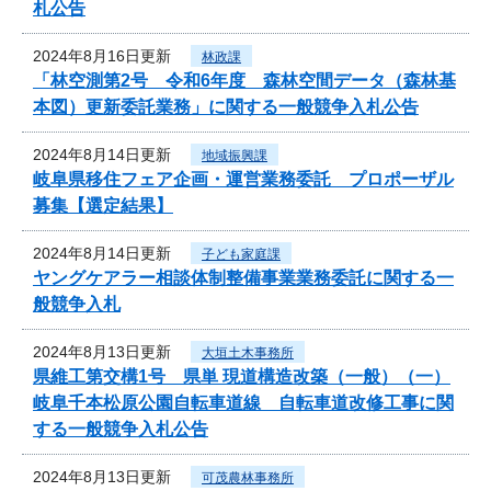
札公告
2024年8月16日更新
林政課
「林空測第2号 令和6年度 森林空間データ（森林基
本図）更新委託業務」に関する一般競争入札公告
2024年8月14日更新
地域振興課
岐阜県移住フェア企画・運営業務委託 プロポーザル
募集【選定結果】
2024年8月14日更新
子ども家庭課
ヤングケアラー相談体制整備事業業務委託に関する一
般競争入札
2024年8月13日更新
大垣土木事務所
県維工第交構1号 県単 現道構造改築（一般）（一）
岐阜千本松原公園自転車道線 自転車道改修工事に関
する一般競争入札公告
2024年8月13日更新
可茂農林事務所