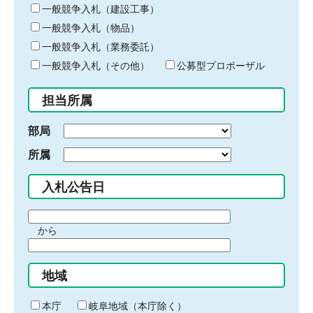
キ
一般競争入札（建設工事）
ー
一般競争入札（物品）
ワ
一般競争入札（業務委託）
ー
ド
一般競争入札（その他）
公募型プロポーザル
を
入
担当所属
力
部局
所属
入札公告日
期
から
間
期
の
間
始
地域
の
ま
終
り
わ
本庁
岐阜地域（本庁除く）