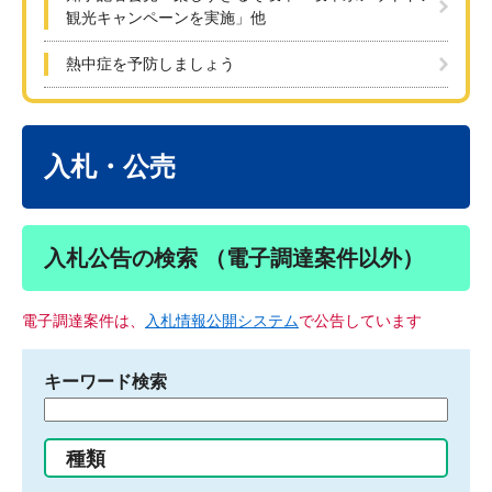
観光キャンペーンを実施」他
熱中症を予防しましょう
本
文
入札・公売
入札公告の検索 （電子調達案件以外）
電子調達案件は、
入札情報公開システム
で公告しています
キーワード検索
検
索
す
種類
る