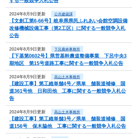
する一般競争入札公告
2024年8月9日更新
公共建築課
【文創工第6-66号】岐阜県県民ふれあい会館空調設備
改修機械設備工事（第2工区）に関する一般競争入札
公告
2024年8月9日更新
下呂農林事務所
【下基第0602号】県営基幹農道整備事業 下呂中央3
期地区 第15号道路工事に関する一般競争入札公告
2024年8月9日更新
高山土木事務所
【建設工事】第工維単舗4号／県単 舗装道補修 国
道361号他 日和田他 工事に関する一般競争入札公
告
2024年8月9日更新
高山土木事務所
【建設工事】第工維単舗3号／県単 舗装道補修 国
道156号 保木脇他 工事に関する一般競争入札公告