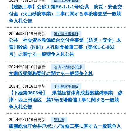
2024年8月19日更新
郡上土木事務所
【建設工事】公砂工第R6-1-1-1号/公共 防災・安全交
付金（火山砂防事業）工事に関する事後審査型一般競
争入札公告
2024年8月19日更新
流域浄水事務所
公共 社会資本整備総合交付金事業（防災・安全）木
曽川幹線（K84）人孔防食被覆工事（第401-C-062
号）に関する一般競争入札公告
2024年8月16日更新
法務・情報公開課
文書収発業務委託に関する一般競争入札
2024年8月16日更新
下呂農林事務所
【下経第0603号】 県営経営体育成基盤整備事業 跡
津・西上田地区 第1号ほ場整備工事に関する一般競
争入札公告
2024年8月16日更新
管財課
西濃総合庁舎井戸ポンプ改修工事に関する一般競争入