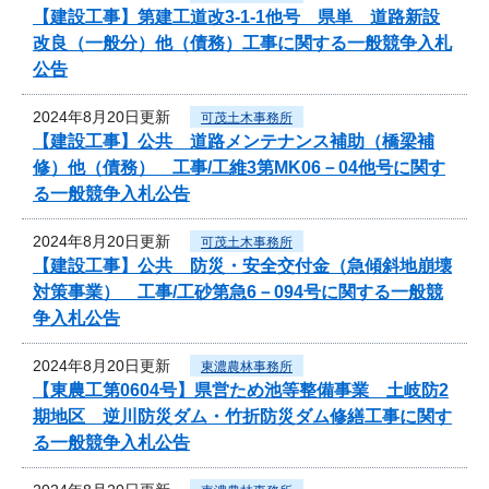
【建設工事】第建工道改3-1-1他号 県単 道路新設
改良（一般分）他（債務）工事に関する一般競争入札
公告
2024年8月20日更新
可茂土木事務所
【建設工事】公共 道路メンテナンス補助（橋梁補
修）他（債務） 工事/工維3第MK06－04他号に関す
る一般競争入札公告
2024年8月20日更新
可茂土木事務所
【建設工事】公共 防災・安全交付金（急傾斜地崩壊
対策事業） 工事/工砂第急6－094号に関する一般競
争入札公告
2024年8月20日更新
東濃農林事務所
【東農工第0604号】県営ため池等整備事業 土岐防2
期地区 逆川防災ダム・竹折防災ダム修繕工事に関す
る一般競争入札公告