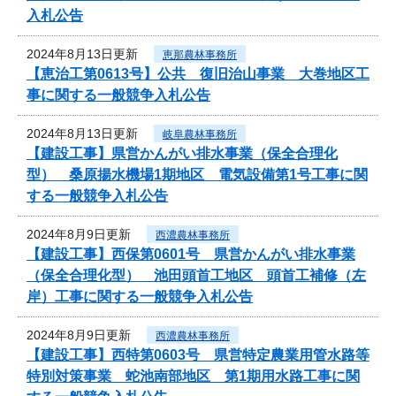
入札公告
2024年8月13日更新
恵那農林事務所
【恵治工第0613号】公共 復旧治山事業 大巻地区工
事に関する一般競争入札公告
2024年8月13日更新
岐阜農林事務所
【建設工事】県営かんがい排水事業（保全合理化
型） 桑原揚水機場1期地区 電気設備第1号工事に関
する一般競争入札公告
2024年8月9日更新
西濃農林事務所
【建設工事】西保第0601号 県営かんがい排水事業
（保全合理化型） 池田頭首工地区 頭首工補修（左
岸）工事に関する一般競争入札公告
2024年8月9日更新
西濃農林事務所
【建設工事】西特第0603号 県営特定農業用管水路等
特別対策事業 蛇池南部地区 第1期用水路工事に関