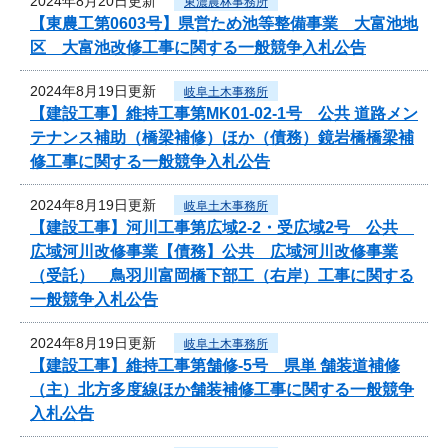
2024年8月20日更新
東濃農林事務所
【東農工第0603号】県営ため池等整備事業 大富池地
区 大富池改修工事に関する一般競争入札公告
2024年8月19日更新
岐阜土木事務所
【建設工事】維持工事第MK01-02-1号 公共 道路メン
テナンス補助（橋梁補修）ほか（債務）鏡岩橋橋梁補
修工事に関する一般競争入札公告
2024年8月19日更新
岐阜土木事務所
【建設工事】河川工事第広域2-2・受広域2号 公共
広域河川改修事業【債務】公共 広域河川改修事業
（受託） 鳥羽川富岡橋下部工（右岸）工事に関する
一般競争入札公告
2024年8月19日更新
岐阜土木事務所
【建設工事】維持工事第舗修-5号 県単 舗装道補修
（主）北方多度線ほか舗装補修工事に関する一般競争
入札公告