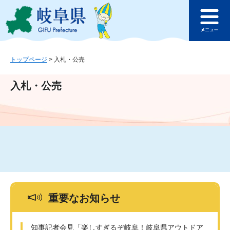
ペ
メ
このページの本文へ
ー
ニ
メ
ジ
ュ
ニ
の
ー
ュ
先
を
ー
頭
飛
トップページ
>
入札・公売
で
ば
す
し
入札・公売
。
て
本
文
へ
重要なお知らせ
知事記者会見「楽しすぎるぞ岐阜！岐阜県アウトドア