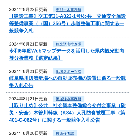
2024年8月22日更新
恵那土木事務所
【建設工事】交工第31-A023-1号/公共 交通安全施設
等整備事業（（国）256号）歩道整備工事に関する一
般競争入札
2024年8月21日更新
観光誘客推進課
令和6年度Webマップデータを活用した県内観光動向
等分析業務【選定結果】
2024年8月21日更新
地域スポーツ課
岐阜県川辺漕艇場への自動販売機の設置に係る一般競
争入札公告
2024年8月21日更新
流域浄水事務所
【取り止め】公共 社会資本整備総合交付金事業（防
災・安全）木曽川幹線（K84）人孔防食被覆工事（第
401-C-062号）に関する一般競争入札公告
2024年8月20日更新
技術検査課