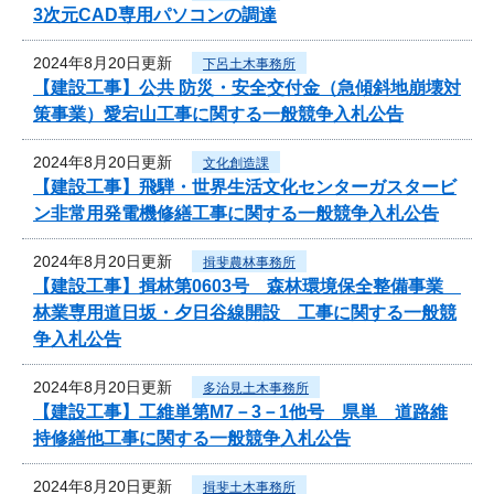
3次元CAD専用パソコンの調達
2024年8月20日更新
下呂土木事務所
【建設工事】公共 防災・安全交付金（急傾斜地崩壊対
策事業）愛宕山工事に関する一般競争入札公告
2024年8月20日更新
文化創造課
【建設工事】飛騨・世界生活文化センターガスタービ
ン非常用発電機修繕工事に関する一般競争入札公告
2024年8月20日更新
揖斐農林事務所
【建設工事】揖林第0603号 森林環境保全整備事業
林業専用道日坂・夕日谷線開設 工事に関する一般競
争入札公告
2024年8月20日更新
多治見土木事務所
【建設工事】工維単第M7－3－1他号 県単 道路維
持修繕他工事に関する一般競争入札公告
2024年8月20日更新
揖斐土木事務所