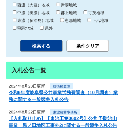
り
西濃（大垣）地域
揖斐地域
中濃（美濃）地域
郡上地域
可茂地域
東濃（多治見）地域
恵那地域
下呂地域
飛騨地域
県外
入札公告一覧
2024年8月23日更新
技術検査課
令和6年度岐阜県公共事業労務費調査（10月調査）業
務に関する一般競争入札公告
2024年8月22日更新
東濃農林事務所
【入札取り止め】【東治工第0602号】公共 予防治山
事業 黒ノ田地区工事外2に関する一般競争入札公告