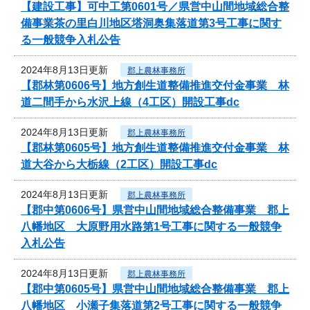
【建設工事】可中工第0601号／県営中山間地域総合整
備事業茶の里白川地区塔洞奥集落道第3号工事に関す
る一般競争入札公告
2024年8月13日更新
郡上農林事務所
【郡林第0606号】地方創生道整備推進交付金事業 林
道二間手から水沢上線（4工区）開設工事dc
2024年8月13日更新
郡上農林事務所
【郡林第0605号】地方創生道整備推進交付金事業 林
道大谷から大栃線（2工区）開設工事dc
2024年8月13日更新
郡上農林事務所
【郡中第0606号】県営中山間地域総合整備事業 郡上
八幡地区 大原野用水路第1号工事に関する一般競争
入札公告
2024年8月13日更新
郡上農林事務所
【郡中第0605号】県営中山間地域総合整備事業 郡上
八幡地区 小瀬子集落道第2号工事に関する一般競争