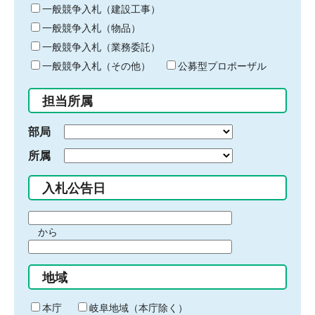
キ
一般競争入札（建設工事）
ー
一般競争入札（物品）
ワ
一般競争入札（業務委託）
ー
ド
一般競争入札（その他）
公募型プロポーザル
を
入
担当所属
力
部局
所属
入札公告日
期
から
間
期
の
間
始
地域
の
ま
終
り
わ
本庁
岐阜地域（本庁除く）