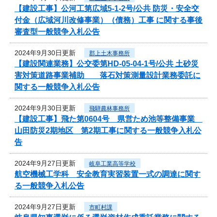
【建設工事】公河工第広域5-1-2号/公共 防災・安全交
付金（広域河川改修事業）（債務）工事 に関する事後
審査型一般競争入札公告
2024年9月30日更新
郡上土木事務所
【建設関連業務】公交委第HD-05-04-1号/公共 土砂災
害対策道路事業補助 落石対策測量設計業務委託に
関する一般競争入札公告
2024年9月30日更新
飛騨農林事務所
【建設工事】飛た第0604号 県営ため池等整備事業
山田防災2期地区 第2期工事に関する一般競争入札公
告
2024年9月27日更新
岐阜工業高等学校
航空機械工学科 安全教育実習装置一式の調達に関す
る一般競争入札公告
2024年9月27日更新
市町村課