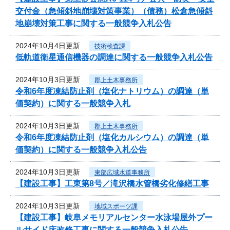
交付金（急傾斜地崩壊対策事業）（債務）松倉急傾斜
地崩壊対策工事に関する一般競争入札公告
2024年10月4日更新
技術検査課
低軌道衛星通信機器の調達に関する一般競争入札公告
2024年10月3日更新
郡上土木事務所
令和6年度凍結防止剤（塩化ナトリウム）の調達（単
価契約）に関する一般競争入札
2024年10月3日更新
郡上土木事務所
令和6年度凍結防止剤（塩化カルシウム）の調達（単
価契約）に関する一般競争入札公告
2024年10月3日更新
東部広域水道事務所
【建設工事】工東第8号／滝沢橋水管橋劣化修繕工事
2024年10月3日更新
地域スポーツ課
【建設工事】岐阜メモリアルセンター水泳場屋外プー
ルサイド床改修工事に関する一般競争入札公告