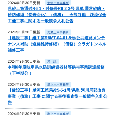
2024年9月30日更新
大垣土木事務所
県砂工第通砂R6-1・砂修長R6-2-3号 県単 通常砂防・
砂防修繕（長寿命化）（債務） 今熊谷他 渓流保全
工他工事に関する一般競争入札公告
2024年9月30日更新
美濃土木事務所
【建設工事】維工第R6MT-04-01-5号/公共道路メンテ
ナンス補助（道路維持修繕）（債務）タラガトンネル
補修工事
2024年9月30日更新
河川課
令和6年度岐阜県水防訓練資器材等供与事業調達業務
（下半期分 ）
2024年9月30日更新
郡上土木事務所
【建設工事】単河工第局改5-5-1号/県単 河川局部改良
事業（債務）工事 に関する事後審査型一般競争入札公
告
2024年9月30日更新
郡上土木事務所