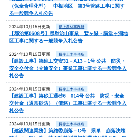
（保全合理化型） 中根地区 第3号管路工事に関す
る一般競争入札公告
2024年10月15日更新
郡上農林事務所
【郡治第0608号】県単治山事業 鷲ヶ嶽・講堂ヶ洞地
区工事に関する一般競争入札公告
2024年10月15日更新
揖斐土木事務所
【建設工事】第維工交安31－A13－1号 公共 防災・
安全交付金（交通安全）事業工事に関する一般競争入
札公告
2024年10月15日更新
揖斐土木事務所
【建設工事】第砂工通砂6－014号 公共 防災・安全
交付金（通常砂防）（債務）工事に関する一般競争入
札公告
2024年10月15日更新
揖斐土木事務所
【建設関連業務】第維委崩落－C号 県単 崩落決壊