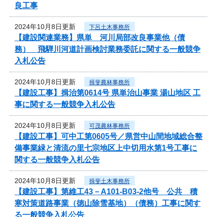
良工事
2024年10月8日更新
下呂土木事務所
【建設関連業務】県単 河川局部改良事業他（債
務） 飛騨川河道計画検討業務委託に関する一般競争
入札公告
2024年10月8日更新
揖斐農林事務所
【建設工事】揖治第0614号 県単治山事業 湯山地区 工
事に関する一般競争入札公告
2024年10月8日更新
可茂農林事務所
【建設工事】可中工第0605号／県営中山間地域総合整
備事業緑と清流の里七宗地区上中切用水第1号工事に
関する一般競争入札公告
2024年10月8日更新
揖斐土木事務所
【建設工事】第維工43－A101-B03-2他号 公共 積
寒対策道路事業（徳山除雪基地）（債務）工事に関す
る一般競争入札公告