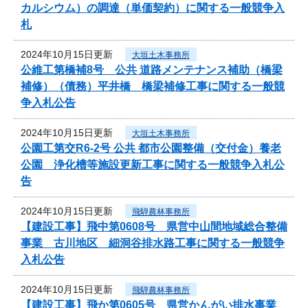
カルシウム）の調達（単価契約）に関する一般競争入
札
2024年10月15日更新
大垣土木事務所
公維工第橋補8号 公共 道路メンテナンス補助（橋梁
補修）（債務）平井橋 橋梁補修工事に関する一般競
争入札公告
2024年10月15日更新
大垣土木事務所
公園工第交R6-2号 公共 都市公園整備（交付金）養老
公園 浄化槽等施設更新工事に関する一般競争入札公
告
2024年10月15日更新
飛騨農林事務所
【建設工事】飛中第0608号 県営中山間地域総合整備
事業 古川地区 細洞谷排水路工事に関する一般競争
入札公告
2024年10月15日更新
飛騨農林事務所
【建設工事】飛か第0605号 県営かんがい排水事業