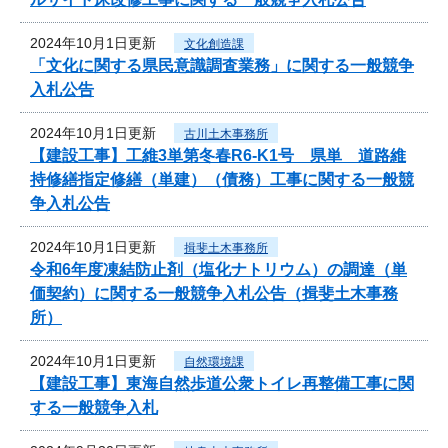
2024年10月1日更新
文化創造課
「文化に関する県民意識調査業務」に関する一般競争
入札公告
2024年10月1日更新
古川土木事務所
【建設工事】工維3単第冬春R6-K1号 県単 道路維
持修繕指定修繕（単建）（債務）工事に関する一般競
争入札公告
2024年10月1日更新
揖斐土木事務所
令和6年度凍結防止剤（塩化ナトリウム）の調達（単
価契約）に関する一般競争入札公告（揖斐土木事務
所）
2024年10月1日更新
自然環境課
【建設工事】東海自然歩道公衆トイレ再整備工事に関
する一般競争入札