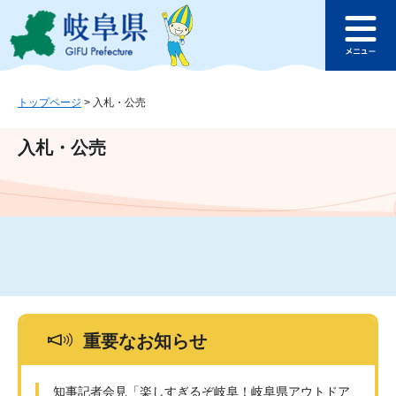
ペ
メ
このページの本文へ
ー
ニ
メ
ジ
ュ
ニ
の
ー
ュ
先
を
ー
頭
飛
トップページ
>
入札・公売
で
ば
す
し
入札・公売
。
て
本
文
へ
重要なお知らせ
知事記者会見「楽しすぎるぞ岐阜！岐阜県アウトドア