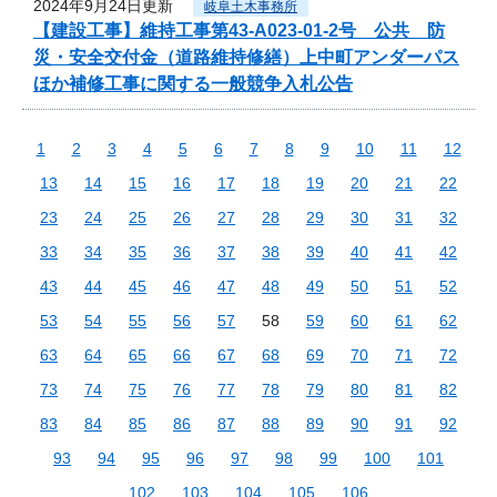
2024年9月24日更新
岐阜土木事務所
【建設工事】維持工事第43-A023-01-2号 公共 防
災・安全交付金（道路維持修繕）上中町アンダーパス
ほか補修工事に関する一般競争入札公告
1
2
3
4
5
6
7
8
9
10
11
12
13
14
15
16
17
18
19
20
21
22
23
24
25
26
27
28
29
30
31
32
33
34
35
36
37
38
39
40
41
42
43
44
45
46
47
48
49
50
51
52
53
54
55
56
57
58
59
60
61
62
63
64
65
66
67
68
69
70
71
72
73
74
75
76
77
78
79
80
81
82
83
84
85
86
87
88
89
90
91
92
93
94
95
96
97
98
99
100
101
102
103
104
105
106