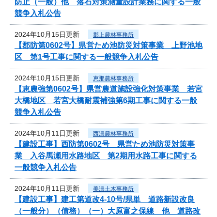
防止（一般）他 落石対策測量設計業務に関する一般
競争入札公告
2024年10月15日更新
郡上農林事務所
【郡防第0602号】県営ため池防災対策事業 上野池地
区 第1号工事に関する一般競争入札公告
2024年10月15日更新
恵那農林事務所
【恵農強第0602号】県営農道施設強化対策事業 若宮
大橋地区 若宮大橋耐震補強第6期工事に関する一般
競争入札公告
2024年10月11日更新
西濃農林事務所
【建設工事】西防第0602号 県営ため池防災対策事
業 入谷馬瀬用水路地区 第2期用水路工事に関する
一般競争入札公告
2024年10月11日更新
美濃土木事務所
【建設工事】建工第道改4-10号/県単 道路新設改良
（一般分）（債務）（一）大原富之保線 他 道路改