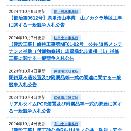
2024年10月8日更新
郡上農林事務所
【郡治第0612号】県単治山事業 山ノカクラ地区工事
に関する一般競争入札公告
2024年10月7日更新
岐阜土木事務所
【建設工事】維持工事第MF01-02号 公共 道路メンテ
ナンス補助（付属物修繕）忠節橋北歩道橋（1）補修
工事に関する一般競争入札公告
2024年10月4日更新
保健環境研究所
閉鎖系ろ過装置及び附属品等一式の調達に関する一般
競争入札公告
2024年10月4日更新
保健環境研究所
リアルタイムPCR装置及び附属品等一式の調達に関す
る一般競争入札公告
2024年10月4日更新
高山土木事務所
【建設工事】第工砂公急R6-114号／公共 防災・安全