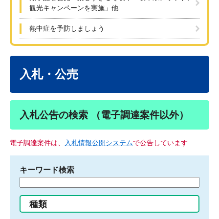
観光キャンペーンを実施」他
熱中症を予防しましょう
本
文
入札・公売
入札公告の検索 （電子調達案件以外）
電子調達案件は、
入札情報公開システム
で公告しています
キーワード検索
検
索
す
種類
る