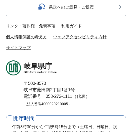
県政へのご意見・ご提案
リンク・著作権・免責事項
利用ガイド
個人情報保護の考え方
ウェブアクセシビリティ方針
サイトマップ
岐阜県庁
GIFU Prefectural Office
〒500-8570
岐阜市薮田南2丁目1番1号
電話番号 058-272-1111（代表）
（法人番号4000020210005）
開庁時間
午前8時30分から午後5時15分まで
（土曜日、日曜日、祝