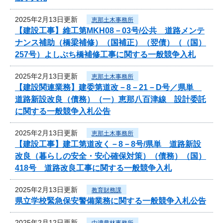
2025年2月13日更新
恵那土木事務所
【建設工事】維工第MKH08－03号/公共 道路メンテ
ナンス補助（橋梁補修）（国補正）（翌債）（（国）
257号）よしぶち橋補修工事に関する一般競争入札
2025年2月13日更新
恵那土木事務所
【建設関連業務】建委第道改－8－21－D号／県単
道路新設改良（債務）（一）恵那八百津線 設計委託
に関する一般競争入札公告
2025年2月13日更新
恵那土木事務所
【建設工事】建工第道改く－8－8号/県単 道路新設
改良（暮らしの安全・安心確保対策）（債務）（国）
418号 道路改良工事に関する一般競争入札
2025年2月13日更新
教育財務課
県立学校緊急保安警備業務に関する一般競争入札公告
2025年2月12日更新
中濃農林事務所