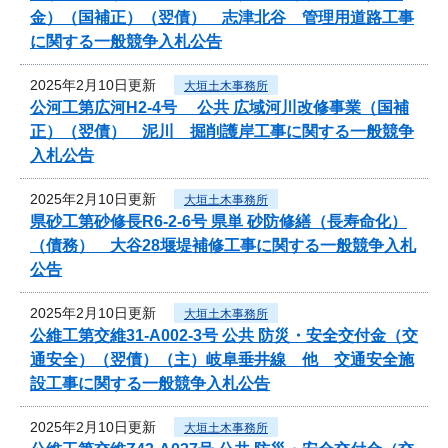
金）（国補正）（翌債） 志津北谷 管理用道路工事
に関する一般競争入札公告
2025年2月10日更新
大垣土木事務所
公河工第広河H2-4号 公共 広域河川改修事業（国補
正）（翌債） 泥川 掘削護岸工事に関する一般競争
入札公告
2025年2月10日更新
大垣土木事務所
県砂工第砂修長R6-2-6号 県単 砂防修繕（長寿命化）
（債務） 大谷28堰堤補修工事に関する一般競争入札
公告
2025年2月10日更新
大垣土木事務所
公維工第交維31-A002-3号 公共 防災・安全交付金（交
通安全）（翌債）（主）岐阜垂井線 他 交通安全施
設工事に関する一般競争入札公告
2025年2月10日更新
大垣土木事務所