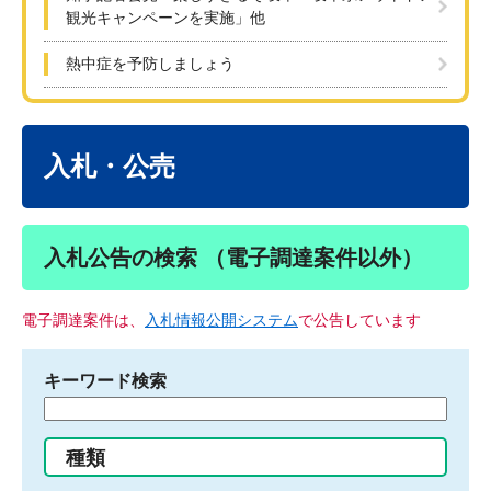
観光キャンペーンを実施」他
熱中症を予防しましょう
本
文
入札・公売
入札公告の検索 （電子調達案件以外）
電子調達案件は、
入札情報公開システム
で公告しています
キーワード検索
検
索
す
種類
る