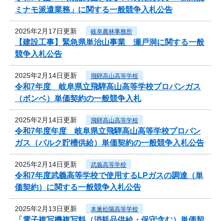
ミナモ派遣業務」に関する一般競争入札公告
2025年2月17日更新
岐阜農林事務所
【建設工事】緊急県単治山事業 瀬戸洞に関する一般
競争入札公告
2025年2月14日更新
飛騨高山高等学校
令和7年度 岐阜県立飛騨高山高等学校プロパンガス
（ボンベ）単価契約の一般競争入札
2025年2月14日更新
飛騨高山高等学校
令和7年度年度 岐阜県立飛騨高山高等学校プロパン
ガス（バルク貯槽供給）単価契約の一般競争入札公告
2025年2月14日更新
武義高等学校
令和7年度武義高等学校で使用するLPガスの調達（単
価契約）に関する一般競争入札公告
2025年2月13日更新
本巣松陽高等学校
「電子複写機複写料（消耗品供給・保守含む）単価契