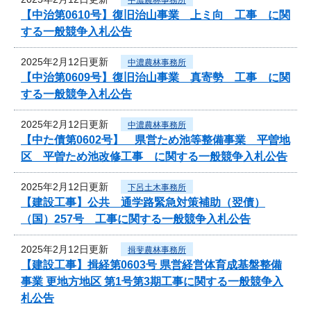
【中治第0610号】復旧治山事業 上ミ向 工事 に関
する一般競争入札公告
2025年2月12日更新
中濃農林事務所
【中治第0609号】復旧治山事業 真寄勢 工事 に関
する一般競争入札公告
2025年2月12日更新
中濃農林事務所
【中た債第0602号】 県営ため池等整備事業 平曽地
区 平曽ため池改修工事 に関する一般競争入札公告
2025年2月12日更新
下呂土木事務所
【建設工事】公共 通学路緊急対策補助（翌債）
（国）257号 工事に関する一般競争入札公告
2025年2月12日更新
揖斐農林事務所
【建設工事】揖経第0603号 県営経営体育成基盤整備
事業 更地方地区 第1号第3期工事に関する一般競争入
札公告