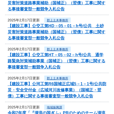
災害対策道路事業補助（国補正）（翌債）工事に関す
る事後審査型一般競争入札公告
2025年2月17日更新
郡上土木事務所
【建設工事】公交工第HD－05－01－h号/公共 土砂
災害対策道路事業補助（国補正）（翌債）工事に関す
る事後審査型一般競争入札公告
2025年2月17日更新
郡上土木事務所
【建設工事】公交工第HT－05－02－h号/公共 通学
路緊急対策補助事業（国補正）（翌債）工事に関する
事後審査型一般競争入札公告
2025年2月17日更新
郡上土木事務所
【建設工事】公河工第R6国補正広域5－1－1号/公共防
災・安全交付金（広域河川改修事業）（国補正・翌
債）工事に関する事後審査型一般競争入札公告
2025年2月17日更新
地域振興課
令和7年度「『清流の国ぎふ』PRのためのチーム清流