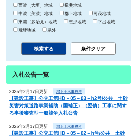
り
西濃（大垣）地域
揖斐地域
中濃（美濃）地域
郡上地域
可茂地域
東濃（多治見）地域
恵那地域
下呂地域
飛騨地域
県外
入札公告一覧
2025年2月17日更新
郡上土木事務所
【建設工事】公交工第HD－05－03－h2号/公共 土砂
災害対策道路事業補助（国補正）（翌債）工事に関す
る事後審査型一般競争入札公告
2025年2月17日更新
郡上土木事務所
【建設工事】公交工第HD－05－02－h号/公共 土砂