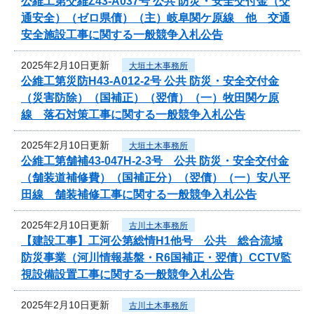
公維工第交維Z43-A037号 公共 防災・安全交付金（交
通安全）（ゼロ県債）（主）岐阜関ケ原線 他 交通
安全施設工事に関する一般競争入札公告
2025年2月10日更新
大垣土木事務所
公維工第災防H43-A012-2号 公共 防災・安全交付金
（災害防除）（国補正）（翌債）（一）牧田関ケ原
線 落石対策工事に関する一般競争入札公告
2025年2月10日更新
大垣土木事務所
公維工第舗補43-047H-2-3号 公共 防災・安全交付金
（舗装道補修費）（国補正分）（翌債）（一）安八平
田線 舗装補修工事に関する一般競争入札公告
2025年2月10日更新
古川土木事務所
【建設工事】工河公第総情H1他号 公共 総合流域
防災事業（河川情報基盤・R6国補正・翌債）CCTV監
視設備設置工事に関する一般競争入札公告
2025年2月10日更新
古川土木事務所