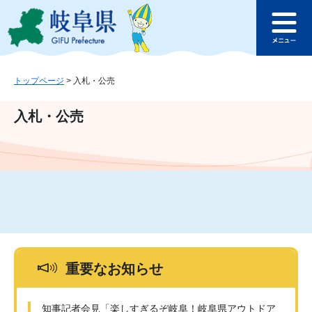
ペ
メ
このページの本文へ
ー
ニ
メ
ジ
ュ
ニ
の
ー
ュ
先
を
ー
頭
飛
トップページ
>
入札・公売
で
ば
す
し
入札・公売
。
て
本
文
へ
重要なお知らせ
知事記者会見「楽しすぎるぞ岐阜！岐阜県アウトドア