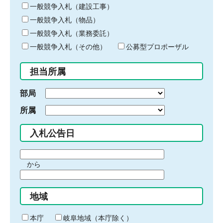
キ
一般競争入札（建設工事）
ー
一般競争入札（物品）
ワ
一般競争入札（業務委託）
ー
ド
一般競争入札（その他）
公募型プロポーザル
を
入
担当所属
力
部局
所属
入札公告日
期
から
間
期
の
間
始
地域
の
ま
終
り
わ
本庁
岐阜地域（本庁除く）