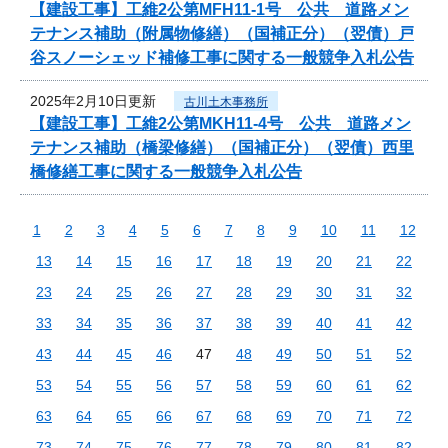
【建設工事】工維2公第MFH11-1号 公共 道路メン
テナンス補助（附属物修繕）（国補正分）（翌債）戸
谷スノーシェッド補修工事に関する一般競争入札公告
2025年2月10日更新
古川土木事務所
【建設工事】工維2公第MKH11-4号 公共 道路メン
テナンス補助（橋梁修繕）（国補正分）（翌債）西里
橋修繕工事に関する一般競争入札公告
1
2
3
4
5
6
7
8
9
10
11
12
13
14
15
16
17
18
19
20
21
22
23
24
25
26
27
28
29
30
31
32
33
34
35
36
37
38
39
40
41
42
43
44
45
46
47
48
49
50
51
52
53
54
55
56
57
58
59
60
61
62
63
64
65
66
67
68
69
70
71
72
73
74
75
76
77
78
79
80
81
82