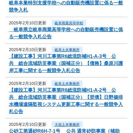
岐阜本巣特別支援学校への自動販売機設置に係る一般
競争入札
2025年2月10日更新
岐阜商業高等学校
岐阜県立岐阜商業高等学校への自動販売機設置に係
る一般競争入札公告
2025年2月10日更新
岐阜土木事務所
【建設工事】河川工事第R6総流防補H1-A-3号 公
共 総合流域防災事業（国補正分）【債務】桑原川護
岸工事に関する一般競争入札公告
2025年2月10日更新
岐阜土木事務所
【建設工事】河川工事第R6総流防補H1-A-2号 公
共 総合流域防災事業（国補正分）【翌債】日野揚排
水機場遠隔監視システム更新工事に関する一般競争入
札公告
2025年2月10日更新
大垣土木事務所
公砂工第通砂R6H-7-1号 公共 通常砂防事業（補助