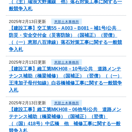
（（主）瑞浪大野瀬線 他）落石対策工事に関する一
般競争入札
2025年2月13日更新
恵那土木事務所
【建設工事】交工第55－A003－B081－補1号/公共
防災・安全交付金（災害防除）（国補正）（翌債）
（（一）恵那八百津線）落石対策工事に関する一般競
争入札
2025年2月13日更新
恵那土木事務所
【建設工事】維工第MKH08－10号/公共 道路メンテ
ナンス補助（橋梁補修）（国補正）（翌債）（（一）
王滝加子母付知線）白谷橋補修工事に関する一般競争
入札
2025年2月13日更新
恵那土木事務所
【建設工事】維工第MKH08－06他号/公共 道路メン
テナンス補助（橋梁補修）（国補正）（翌債）
（（国）418号）中広橋 他 補修工事に関する一般
競争入札