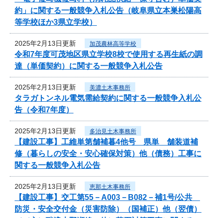
約」に関する一般競争入札公告（岐阜県立本巣松陽高
等学校ほか3県立学校）
2025年2月13日更新
加茂農林高等学校
令和7年度可茂地区県立学校8校で使用する再生紙の調
達（単価契約）に関する一般競争入札公告
2025年2月13日更新
美濃土木事務所
タラガトンネル電気需給契約に関する一般競争入札公
告（令和7年度）
2025年2月13日更新
多治見土木事務所
【建設工事】工維単第舗補暮4他号 県単 舗装道補
修（暮らしの安全・安心確保対策）他（債務）工事に
関する一般競争入札公告
2025年2月13日更新
恵那土木事務所
【建設工事】交工第55－A003－B082－補1号/公共
防災・安全交付金（災害防除）（国補正）他（翌債）