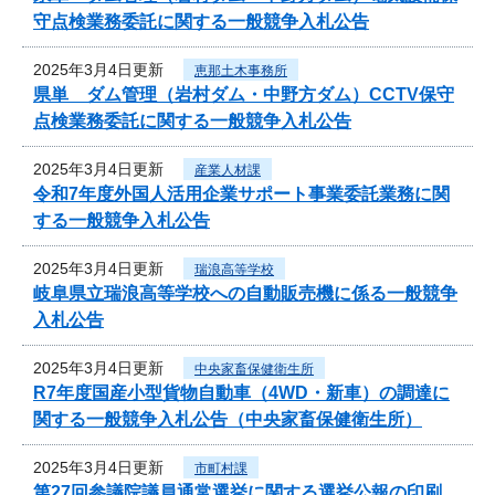
守点検業務委託に関する一般競争入札公告
2025年3月4日更新
恵那土木事務所
県単 ダム管理（岩村ダム・中野方ダム）CCTV保守
点検業務委託に関する一般競争入札公告
2025年3月4日更新
産業人材課
令和7年度外国人活用企業サポート事業委託業務に関
する一般競争入札公告
2025年3月4日更新
瑞浪高等学校
岐阜県立瑞浪高等学校への自動販売機に係る一般競争
入札公告
2025年3月4日更新
中央家畜保健衛生所
R7年度国産小型貨物自動車（4WD・新車）の調達に
関する一般競争入札公告（中央家畜保健衛生所）
2025年3月4日更新
市町村課
第27回参議院議員通常選挙に関する選挙公報の印刷