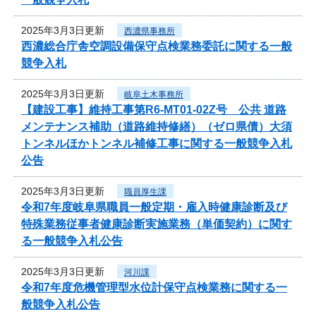
2025年3月3日更新
西濃県事務所
西濃総合庁舎空調設備保守点検業務委託に関する一般
競争入札
2025年3月3日更新
岐阜土木事務所
【建設工事】維持工事第R6-MT01-02Z号 公共 道路
メンテナンス補助（道路維持修繕）（ゼロ県債）大須
トンネルほかトンネル補修工事に関する一般競争入札
公告
2025年3月3日更新
職員厚生課
令和7年度岐阜県職員一般定期・雇入時健康診断及び
特殊業務従事者健康診断実施業務（単価契約）に関す
る一般競争入札公告
2025年3月3日更新
河川課
令和7年度危機管理型水位計保守点検業務に関する一
般競争入札公告