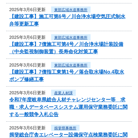
2025年3月6日更新
東部広域水道事務所
【建設工事】施工可第6号／川合浄水場空気圧式制水
弁等更新工事
2025年3月6日更新
東部広域水道事務所
【建設工事】7債施工可第4号／川合浄水場計装設備
（中央監視制御装置）長寿命化対策工事
2025年3月6日更新
東部広域水道事務所
【建設工事】7債指工東第1号／落合取水場No.4取水
ポンプ修繕工事
2025年3月6日更新
産業人材課
令和7年度岐阜県総合人材チャレンジセンター等 求
職・求人データベースシステム運用保守業務委託に関
する一般競争入札公告
2025年3月6日更新
揖斐県事務所
揖斐総合庁舎エレベーター設備保守点検業務委託に関