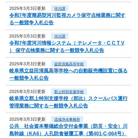
2025年3月3日更新
河川課
令和7年度簡易型河川監視カメラ保守点検業務に関す
る一般競争入札公告
2025年3月3日更新
河川課
令和7年度河川情報システム（ テレメータ・C C T V
） 保守点検業務に関する一般競争入札公告
2025年3月3日更新
益田清風高等学校
岐阜県立益田清風高等学校への自動販売機設置に係る
一般競争入札公告
2025年3月3日更新
郡上特別支援学校
岐阜県立郡上特別支援学校（那比）スクールバス運行
管理業務に関する一般競争入札公告
2025年3月3日更新
流域浄水事務所
公共 社会資本整備総合交付金事業（防災・安全）川
島幹線（KA6）人孔防食被覆工事（第401-C-064号）