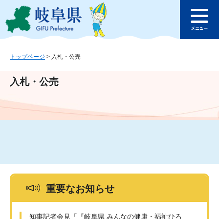
ペ
メ
このページの本文へ
ー
ニ
メ
ジ
ュ
ニ
の
ー
ュ
先
を
ー
頭
飛
トップページ
>
入札・公売
で
ば
す
し
入札・公売
。
て
本
文
へ
重要なお知らせ
知事記者会見「『岐阜県 みんなの健康・福祉ひろ