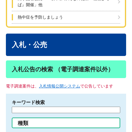
ば』開催」他
熱中症を予防しましょう
本
文
入札・公売
入札公告の検索 （電子調達案件以外）
電子調達案件は、
入札情報公開システム
で公告しています
キーワード検索
検
索
す
種類
る