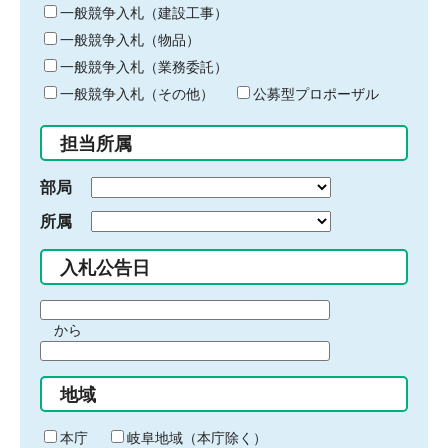
キ
一般競争入札（建設工事）
ー
一般競争入札（物品）
ワ
一般競争入札（業務委託）
ー
ド
一般競争入札（その他）
公募型プロポーザル
を
入
担当所属
力
部局
所属
入札公告日
期
から
間
期
の
間
始
地域
の
ま
終
り
わ
本庁
岐阜地域（本庁除く）