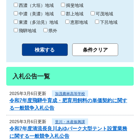
り
西濃（大垣）地域
揖斐地域
中濃（美濃）地域
郡上地域
可茂地域
東濃（多治見）地域
恵那地域
下呂地域
飛騨地域
県外
入札公告一覧
2025年3月6日更新
加茂農林高等学校
令和7年度飛騨牛育成・肥育用飼料の単価契約に関す
る一般競争入札公告
2025年3月6日更新
里川・水産振興課
令和7年度清流長良川あゆパーク大型テント設置業務
に関する一般競争入札公告