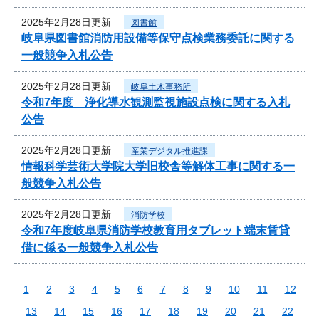
2025年2月28日更新
図書館
岐阜県図書館消防用設備等保守点検業務委託に関する
一般競争入札公告
2025年2月28日更新
岐阜土木事務所
令和7年度 浄化導水観測監視施設点検に関する入札
公告
2025年2月28日更新
産業デジタル推進課
情報科学芸術大学院大学旧校舎等解体工事に関する一
般競争入札公告
2025年2月28日更新
消防学校
令和7年度岐阜県消防学校教育用タブレット端末賃貸
借に係る一般競争入札公告
1
2
3
4
5
6
7
8
9
10
11
12
13
14
15
16
17
18
19
20
21
22