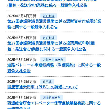
(梱包・発送含む)業務に係る一般競争入札公告
2025年3月4日更新
市町村課
第27回参議院議員通常選挙に係る選挙資材作成委託業
務に関する一般競争入札公告
2025年3月4日更新
市町村課
第27回参議院議員通常選挙に係る投票用紙印刷(梱
包・発送含む)業務に関する一般競争入札公告
2025年3月3日更新
古川土木事務所
道路パトロール車運転業務（単価契約）に関する一般
競争入札公告
2025年3月3日更新
住宅課
国産普通乗用車（PHV）の調達について
2025年3月3日更新
西濃県事務所
西濃総合庁舎エレベーター保守点検業務委託に関する
一般競争入札