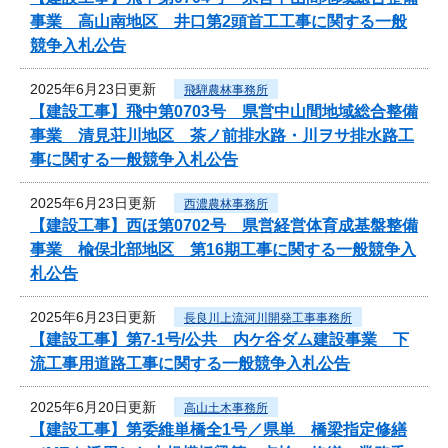
事業 高山南地区 井口第2頭首工工事に関する一般
競争入札公告
2025年6月23日更新
飛騨農林事務所
【建設工事】飛中第0703号 県営中山間地域総合整備
事業 清見荘川地区 茶ノ前排水路・川ヲサ排水路工
事に関する一般競争入札公告
2025年6月23日更新
西濃農林事務所
【建設工事】西ほ第0702号 県営経営体育成基盤整備
事業 楡俣北部地区 第16期工事に関する一般競争入
札公告
2025年6月23日更新
長良川上流河川開発工事事務所
【建設工事】第7-1号/公共 内ケ谷ダム建設事業 下
流工事用道路工事に関する一般競争入札公告
2025年6月20日更新
高山土木事務所
【建設工事】第委維単橋全1号／県単 橋梁指定修繕