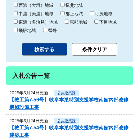
り
西濃（大垣）地域
揖斐地域
中濃（美濃）地域
郡上地域
可茂地域
東濃（多治見）地域
恵那地域
下呂地域
飛騨地域
県外
入札公告一覧
2025年6月24日更新
公共建築課
【教工第7-56号】岐阜本巣特別支援学校南館内部改修
機械設備工事
2025年6月24日更新
公共建築課
【教工第7-54号】岐阜本巣特別支援学校南館内部改修
建築工事