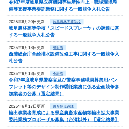
令和7年度岐阜県医療機関等生産性向上・職場環境整
備等支援事業委託業務に関する一般競争入札公告
2025年6月20日更新
岐阜農林高等学校
岐阜農林高等学校「スピードスプレーヤ」の調達に関
する一般競争入札公告
2025年6月18日更新
管財課
西濃総合庁舎給排水設備改修工事に関する一般競争入
札公告
2025年6月18日更新
会計課
令和7年度岐阜県警察官及び警察事務職員募集用パン
フレット等のデザイン制作委託業務に係る企画競争参
加業者の公募（選定結果）
2025年6月17日更新
農産物流通課
輸出事業者育成による県産農畜水産物等輸出拡大事業
委託業務プロポーザル募集（台湾以外）【選定結果】