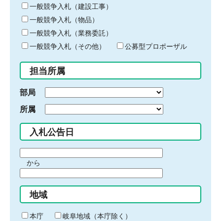
キ
一般競争入札（建設工事）
ー
一般競争入札（物品）
ワ
一般競争入札（業務委託）
ー
ド
一般競争入札（その他）
公募型プロポーザル
を
入
担当所属
力
部局
所属
入札公告日
期
から
間
期
の
間
始
地域
の
ま
終
り
わ
本庁
岐阜地域（本庁除く）