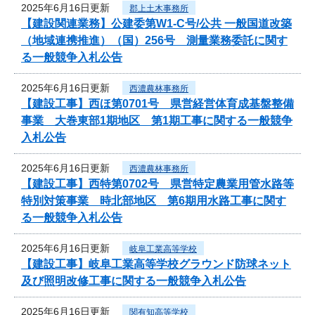
2025年6月16日更新
郡上土木事務所
【建設関連業務】公建委第W1-C号/公共 一般国道改築
（地域連携推進）（国）256号 測量業務委託に関す
る一般競争入札公告
2025年6月16日更新
西濃農林事務所
【建設工事】西ほ第0701号 県営経営体育成基盤整備
事業 大巻東部1期地区 第1期工事に関する一般競争
入札公告
2025年6月16日更新
西濃農林事務所
【建設工事】西特第0702号 県営特定農業用管水路等
特別対策事業 時北部地区 第6期用水路工事に関す
る一般競争入札公告
2025年6月16日更新
岐阜工業高等学校
【建設工事】岐阜工業高等学校グラウンド防球ネット
及び照明改修工事に関する一般競争入札公告
2025年6月16日更新
関有知高等学校