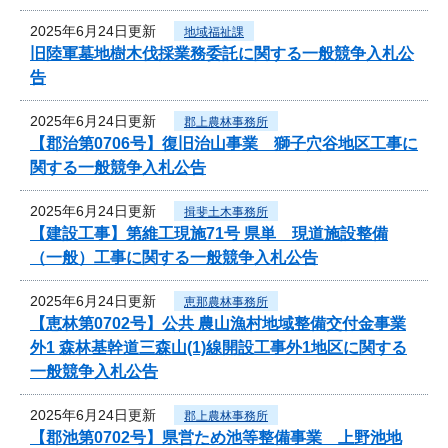
2025年6月24日更新
地域福祉課
旧陸軍墓地樹木伐採業務委託に関する一般競争入札公
告
2025年6月24日更新
郡上農林事務所
【郡治第0706号】復旧治山事業 獅子穴谷地区工事に
関する一般競争入札公告
2025年6月24日更新
揖斐土木事務所
【建設工事】第維工現施71号 県単 現道施設整備
（一般）工事に関する一般競争入札公告
2025年6月24日更新
恵那農林事務所
【恵林第0702号】公共 農山漁村地域整備交付金事業
外1 森林基幹道三森山(1)線開設工事外1地区に関する
一般競争入札公告
2025年6月24日更新
郡上農林事務所
【郡池第0702号】県営ため池等整備事業 上野池地