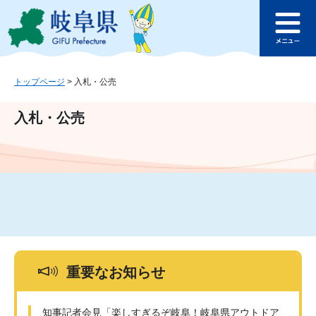
ペ
メ
このページの本文へ
ー
ニ
メ
ジ
ュ
ニ
の
ー
ュ
先
を
ー
頭
飛
トップページ
>
入札・公売
で
ば
す
し
入札・公売
。
て
本
文
へ
重要なお知らせ
知事記者会見「楽しすぎるぞ岐阜！岐阜県アウトドア