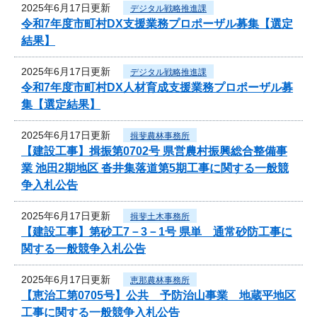
2025年6月17日更新
デジタル戦略推進課
令和7年度市町村DX支援業務プロポーザル募集【選定
結果】
2025年6月17日更新
デジタル戦略推進課
令和7年度市町村DX人材育成支援業務プロポーザル募
集【選定結果】
2025年6月17日更新
揖斐農林事務所
【建設工事】揖振第0702号 県営農村振興総合整備事
業 池田2期地区 沓井集落道第5期工事に関する一般競
争入札公告
2025年6月17日更新
揖斐土木事務所
【建設工事】第砂工7－3－1号 県単 通常砂防工事に
関する一般競争入札公告
2025年6月17日更新
恵那農林事務所
【恵治工第0705号】公共 予防治山事業 地蔵平地区
工事に関する一般競争入札公告