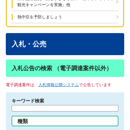
観光キャンペーンを実施」他
熱中症を予防しましょう
本
文
入札・公売
入札公告の検索 （電子調達案件以外）
電子調達案件は、
入札情報公開システム
で公告しています
キーワード検索
検
索
す
種類
る