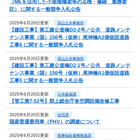
（MEを活用した小規模橋梁等の点検・修繕 業務委
託） に関する一般競争入札公告
2025年6月20日更新
高山土木事務所
【建設工事】第工建公道橋D2-2号／公共 道路メンテ
ナンス事業（国）156号（仮称）尾神橋A2側仮設道路
工事6 に関する一般競争入札公告
2025年6月20日更新
高山土木事務所
【建設工事】第工建公道橋D2-1号／公共 道路メンテ
ナンス事業（国）156号（仮称）尾神橋A1側仮設道路
工事5 に関する一般競争入札公告
2025年6月20日更新
公共建築課
【管工第7-52号】郡上総合庁舎空調設備改修工事
2025年6月20日更新
住宅課
国産普通乗用車（PHV）の調達について
2025年6月20日更新
医療福祉連携推進課