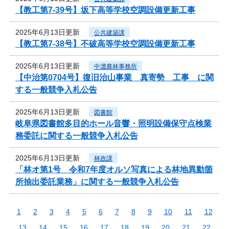
【教工第7-39号】坂下高等学校空調設備更新工事
2025年6月13日更新
公共建築課
【教工第7-38号】不破高等学校空調設備更新工事
2025年6月13日更新
中濃農林事務所
【中治第0704号】復旧治山事業 真寄勢 工事 に関
する一般競争入札公告
2025年6月13日更新
図書館
岐阜県図書館多目的ホール音響・照明設備保守点検業
務委託に関する一般競争入札公告
2025年6月13日更新
林政課
「林オ第1号 令和7年度オルソ写真による林地異動箇
所抽出委託業務」に関する一般競争入札公告
1
2
3
4
5
6
7
8
9
10
11
12
13
14
15
16
17
18
19
20
21
22