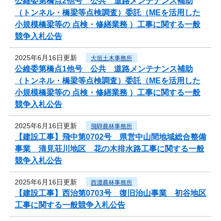
公維委第橋点2他号 公共 道路メンテナンス補助
（トンネル・橋梁等点検調査）委託（MEを活用した
小規模橋梁等の 点検・修繕業務 ）工事に関する一般
競争入札公告
2025年6月16日更新
大垣土木事務所
公維委第橋点1他号 公共 道路メンテナンス補助
（トンネル・橋梁等点検調査）委託（MEを活用した
小規模橋梁等の 点検・修繕業務 ）工事に関する一般
競争入札公告
2025年6月16日更新
飛騨農林事務所
【建設工事】飛中第0702号 県営中山間地域総合整備
事業 清見荘川地区 花の木排水路工事に関する一般
競争入札公告
2025年6月16日更新
西濃農林事務所
【建設工事】西治第0703号 復旧治山事業 初谷地区
工事に関する一般競争入札公告