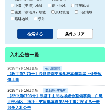
中濃（美濃）地域
郡上地域
可茂地域
東濃（多治見）地域
恵那地域
下呂地域
飛騨地域
県外
入札公告一覧
2025年7月15日更新
公共建築課
【教工第7-70号】長良特別支援学校本館等屋上外壁改
修工事
2025年7月15日更新
郡上農林事務所
【郡中第0703号】県営中山間地域総合整備事業 白鳥
北部地区 神社・芝原集落道第3号工事に関する一般
競争入札公告