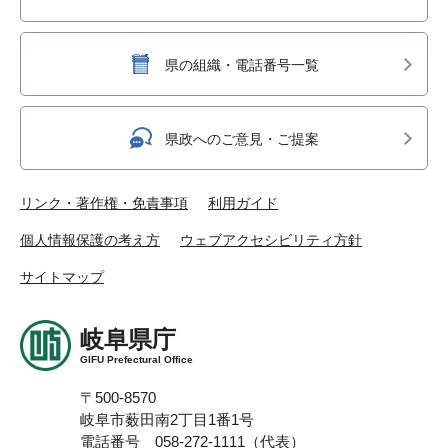
県の組織・電話番号一覧
県政へのご意見・ご提案
リンク・著作権・免責事項
利用ガイド
個人情報保護の考え方
ウェブアクセシビリティ方針
サイトマップ
岐阜県庁
GIFU Prefectural Office
〒500-8570
岐阜市薮田南2丁目1番1号
電話番号 058-272-1111（代表）