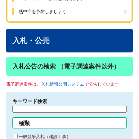
熱中症を予防しましょう
本
文
入札・公売
入札公告の検索 （電子調達案件以外）
電子調達案件は、
入札情報公開システム
で公告しています
キーワード検索
検
索
す
種類
る
キ
一般競争入札（建設工事）