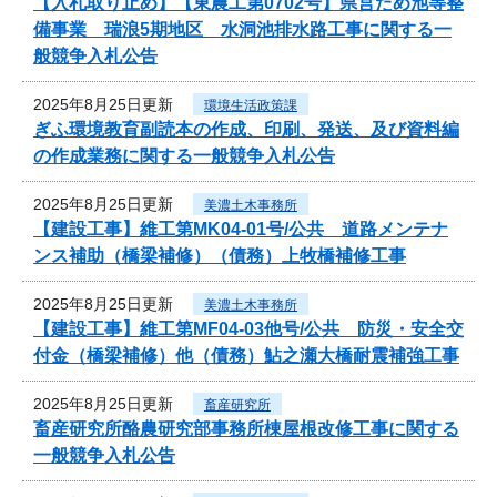
【入札取り止め】【東農工第0702号】県営ため池等整
備事業 瑞浪5期地区 水洞池排水路工事に関する一
般競争入札公告
2025年8月25日更新
環境生活政策課
ぎふ環境教育副読本の作成、印刷、発送、及び資料編
の作成業務に関する一般競争入札公告
2025年8月25日更新
美濃土木事務所
【建設工事】維工第MK04-01号/公共 道路メンテナ
ンス補助（橋梁補修）（債務）上牧橋補修工事
2025年8月25日更新
美濃土木事務所
【建設工事】維工第MF04-03他号/公共 防災・安全交
付金（橋梁補修）他（債務）鮎之瀬大橋耐震補強工事
2025年8月25日更新
畜産研究所
畜産研究所酪農研究部事務所棟屋根改修工事に関する
一般競争入札公告