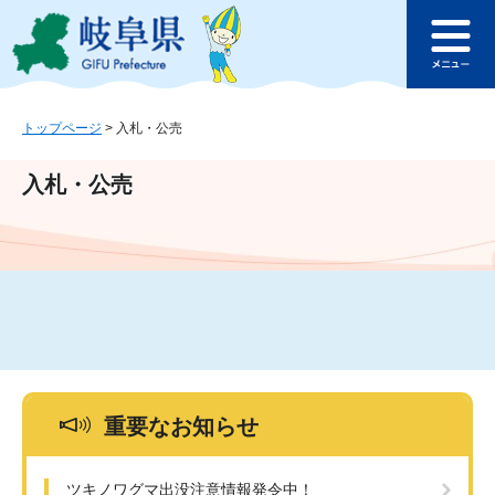
ペ
メ
このページの本文へ
ー
ニ
メ
ジ
ュ
ニ
の
ー
ュ
先
を
ー
頭
飛
トップページ
>
入札・公売
で
ば
す
し
入札・公売
。
て
本
文
へ
重要なお知らせ
ツキノワグマ出没注意情報発令中！