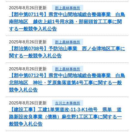
2025年8月26日更新
郡上農林事務所
【郡中第0711号】県営中山間地域総合整備事業 白鳥
南部地区 越佐上組1号用水路・那留頭首工工事に関
する一般競争入札公告
2025年8月26日更新
郡上農林事務所
【郡治第0708号】予防治山事業 西ノ会津地区工事に
関する一般競争入札公告
2025年8月26日更新
郡上農林事務所
【郡中第0712号】県営中山間地域総合整備事業 白鳥
北部地区 神社・芝原集落道第4号工事に関する一般
競争入札公告
2025年8月26日更新
古川土木事務所
【建設工事】工建1単第道改-11-3-K1他号 県単 道
路新設改良事業（債務）麻生野1工区工事に関する一
般競争入札公告