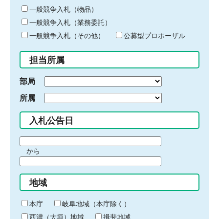
ー
一般競争入札（物品）
ワ
一般競争入札（業務委託）
ー
ド
一般競争入札（その他）
公募型プロポーザル
を
入
担当所属
力
部局
所属
入札公告日
期
から
間
期
の
間
始
地域
の
ま
終
り
わ
本庁
岐阜地域（本庁除く）
り
西濃（大垣）地域
揖斐地域