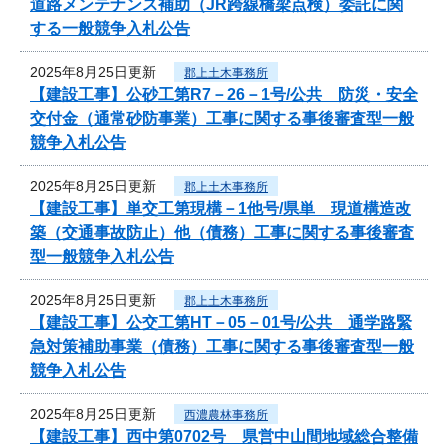
道路メンテナンス補助（JR跨線橋梁点検）委託に関
する一般競争入札公告
2025年8月25日更新
郡上土木事務所
【建設工事】公砂工第R7－26－1号/公共 防災・安全
交付金（通常砂防事業）工事に関する事後審査型一般
競争入札公告
2025年8月25日更新
郡上土木事務所
【建設工事】単交工第現構－1他号/県単 現道構造改
築（交通事故防止）他（債務）工事に関する事後審査
型一般競争入札公告
2025年8月25日更新
郡上土木事務所
【建設工事】公交工第HT－05－01号/公共 通学路緊
急対策補助事業（債務）工事に関する事後審査型一般
競争入札公告
2025年8月25日更新
西濃農林事務所
【建設工事】西中第0702号 県営中山間地域総合整備