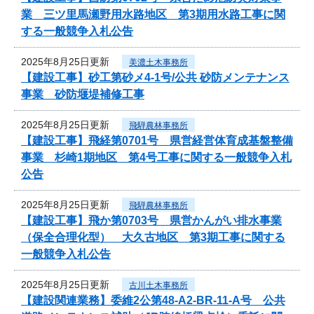
業 三ツ里馬瀬野用水路地区 第3期用水路工事に関
する一般競争入札公告
2025年8月25日更新
美濃土木事務所
【建設工事】砂工第砂メ4-1号/公共 砂防メンテナンス
事業 砂防堰堤補修工事
2025年8月25日更新
飛騨農林事務所
【建設工事】飛経第0701号 県営経営体育成基盤整備
事業 杉崎1期地区 第4号工事に関する一般競争入札
公告
2025年8月25日更新
飛騨農林事務所
【建設工事】飛か第0703号 県営かんがい排水事業
（保全合理化型） 大久古地区 第3期工事に関する
一般競争入札公告
2025年8月25日更新
古川土木事務所
【建設関連業務】委維2公第48-A2-BR-11-A号 公共