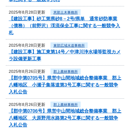
2025年8月28日更新
恵那土木事務所
【建設工事】砂工第県砂8－2号/県単 通常砂防事業
（債務）（前野沢）渓流保全工事に関する一般競争入
札
2025年8月28日更新
東部広域水道事務所
【建設工事】施工東第14号／中津川浄水場等監視カメ
ラ設備更新工事
2025年8月26日更新
郡上農林事務所
【郡中第0705号】県営中山間地域総合整備事業 郡上
八幡地区 小瀬子集落道第3号工事に関する一般競争
入札公告
2025年8月26日更新
郡上農林事務所
【郡中第0706号】県営中山間地域総合整備事業 郡上
八幡地区 大原野用水路第2号工事に関する一般競争
入札公告