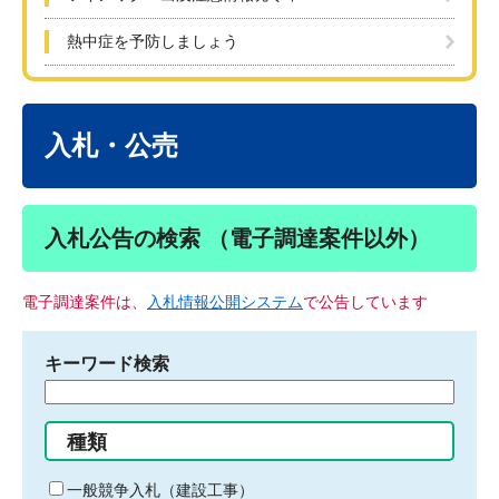
熱中症を予防しましょう
本
文
入札・公売
入札公告の検索 （電子調達案件以外）
電子調達案件は、
入札情報公開システム
で公告しています
キーワード検索
検
索
す
種類
る
キ
一般競争入札（建設工事）