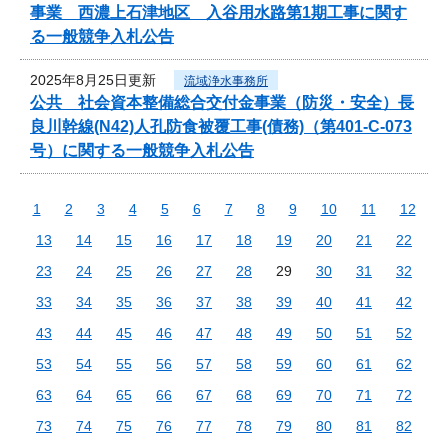
事業 西濃上石津地区 入谷用水路第1期工事に関す
る一般競争入札公告
2025年8月25日更新
流域浄水事務所
公共 社会資本整備総合交付金事業（防災・安全）長
良川幹線(N42)人孔防食被覆工事(債務)（第401-C-073
号）に関する一般競争入札公告
1
2
3
4
5
6
7
8
9
10
11
12
13
14
15
16
17
18
19
20
21
22
23
24
25
26
27
28
29
30
31
32
33
34
35
36
37
38
39
40
41
42
43
44
45
46
47
48
49
50
51
52
53
54
55
56
57
58
59
60
61
62
63
64
65
66
67
68
69
70
71
72
73
74
75
76
77
78
79
80
81
82