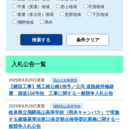
中濃（美濃）地域
郡上地域
可茂地域
東濃（多治見）地域
恵那地域
下呂地域
飛騨地域
県外
入札公告一覧
2025年8月29日更新
高山土木事務所
【建設工事】第工維公維1他号／公共 道路維持修繕
費 国道158号他 工事に関する一般競争入札公告
2025年8月29日更新
飛騨高山高等学校
岐阜県立飛騨高山高等学校（岡本キャンパス）で実施
する建築基準法第12条定期点検等委託業務に関する一
般競争入札公告