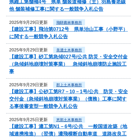
県維工第舗補4号 県単 舗装道補修（主）羽島養老線
他 舗装補修工事に関する一般競争入札公告
2025年9月29日更新
飛騨農林事務所
【建設工事】飛治第0712号 県単治山工事（小野平）
に関する一般競争入札公告
2025年9月29日更新
美濃土木事務所
【建設工事】砂工第急傾027号/公共 防災・安全交付金
（急傾斜地崩壊対策事業） 急傾斜地崩壊防止施設工
事
2025年9月29日更新
郡上土木事務所
【建設工事】公砂工第R7－10－1号/公共 防災・安全
交付金（急傾斜地崩壊対策事業）（債務）工事に関す
る事後審査型一般競争入札公告
2025年9月25日更新
恵那土木事務所
【建設工事】濃工第N1－6号/公共 一般国道改築（地
域連携推進）（翌債）濃飛横断自動車道 道路改良工