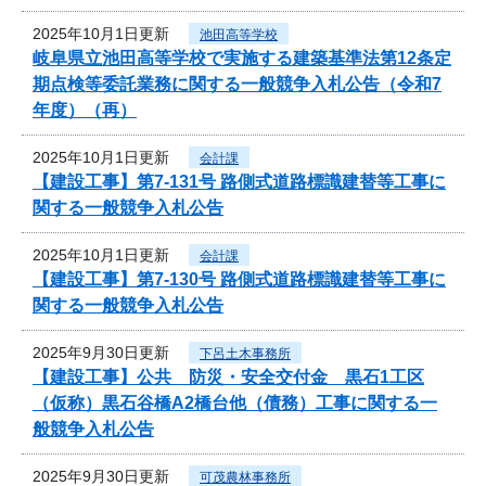
2025年10月1日更新
池田高等学校
岐阜県立池田高等学校で実施する建築基準法第12条定
期点検等委託業務に関する一般競争入札公告（令和7
年度）（再）
2025年10月1日更新
会計課
【建設工事】第7-131号 路側式道路標識建替等工事に
関する一般競争入札公告
2025年10月1日更新
会計課
【建設工事】第7-130号 路側式道路標識建替等工事に
関する一般競争入札公告
2025年9月30日更新
下呂土木事務所
【建設工事】公共 防災・安全交付金 黒石1工区
（仮称）黒石谷橋A2橋台他（債務）工事に関する一
般競争入札公告
2025年9月30日更新
可茂農林事務所