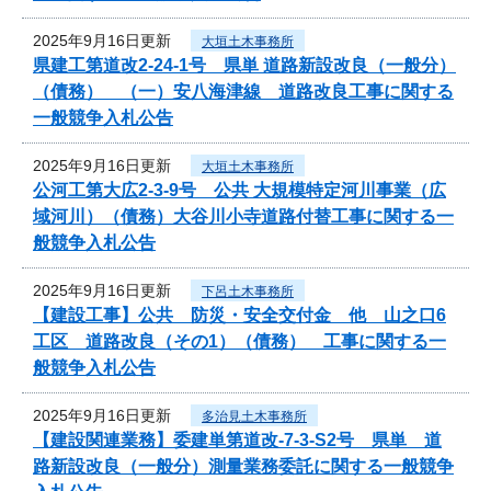
2025年9月16日更新
大垣土木事務所
県建工第道改2-24-1号 県単 道路新設改良（一般分）
（債務） （一）安八海津線 道路改良工事に関する
一般競争入札公告
2025年9月16日更新
大垣土木事務所
公河工第大広2-3-9号 公共 大規模特定河川事業（広
域河川）（債務）大谷川小寺道路付替工事に関する一
般競争入札公告
2025年9月16日更新
下呂土木事務所
【建設工事】公共 防災・安全交付金 他 山之口6
工区 道路改良（その1）（債務） 工事に関する一
般競争入札公告
2025年9月16日更新
多治見土木事務所
【建設関連業務】委建単第道改-7-3-S2号 県単 道
路新設改良（一般分）測量業務委託に関する一般競争