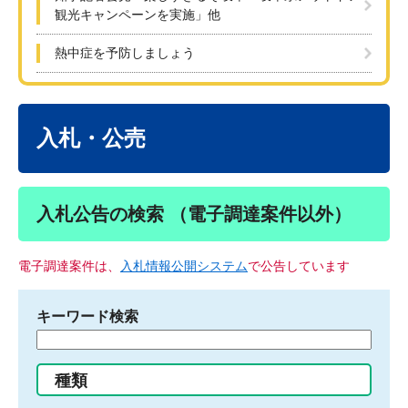
観光キャンペーンを実施」他
熱中症を予防しましょう
本
文
入札・公売
入札公告の検索 （電子調達案件以外）
電子調達案件は、
入札情報公開システム
で公告しています
キーワード検索
検
索
す
種類
る