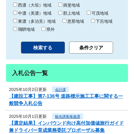
り
西濃（大垣）地域
揖斐地域
中濃（美濃）地域
郡上地域
可茂地域
東濃（多治見）地域
恵那地域
下呂地域
飛騨地域
県外
入札公告一覧
2025年10月2日更新
会計課
【建設工事】第7-136号 道路標示施工工事に関する一
般競争入札公告
2025年10月1日更新
観光誘客推進課
【選定結果】インバウンド向け高付加価値旅行ガイド
兼ドライバー育成業務委託プロポーザル募集