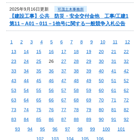
2025年9月16日更新
可茂土木事務所
【建設工事】公共 防災・安全交付金他 工事/工建1
第11－A01－011－1他号に関する一般競争入札公告
1
2
3
4
5
6
7
8
9
10
11
12
13
14
15
16
17
18
19
20
21
22
23
24
25
26
27
28
29
30
31
32
33
34
35
36
37
38
39
40
41
42
43
44
45
46
47
48
49
50
51
52
53
54
55
56
57
58
59
60
61
62
63
64
65
66
67
68
69
70
71
72
73
74
75
76
77
78
79
80
81
82
83
84
85
86
87
88
89
90
91
92
93
94
95
96
97
98
99
100
101
102
103
104
105
106