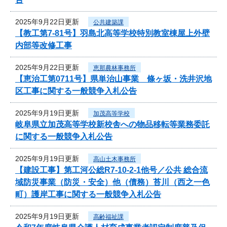
2025年9月22日更新
公共建築課
【教工第7-81号】羽島北高等学校特別教室棟屋上外壁
内部等改修工事
2025年9月22日更新
恵那農林事務所
【恵治工第0711号】県単治山事業 條ヶ坂・洗井沢地
区工事に関する一般競争入札公告
2025年9月19日更新
加茂高等学校
岐阜県立加茂高等学校新校舎への物品移転等業務委託
に関する一般競争入札公告
2025年9月19日更新
高山土木事務所
【建設工事】第工河公総R7-10-2-1他号／公共 総合流
域防災事業（防災・安全）他（債務）苔川（西之一色
町）護岸工事に関する一般競争入札公告
2025年9月19日更新
高齢福祉課