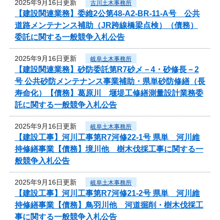
2025年9月16日更新
古川土木事務所
【建設関連業務】委維2公第48-A2-BR-11-A号 公共
道路メンテナンス補助（JR跨線橋梁点検）（債務）
委託に関する一般競争入札公告
2025年9月16日更新
岐阜土木事務所
【建設関連業務】砂防委託第R7砂メ－4・砂修長－2
号 公共砂防メンテナンス事業補助・県単砂防修繕（長
寿命化）【債務】葛原川 堰堤工修繕測量設計業務委
託に関する一般競争入札公告
2025年9月16日更新
岐阜土木事務所
【建設工事】河川工事第R7河修22-1号 県単 河川維
持修繕事業【債務】境川他 樹木伐採工事に関する一
般競争入札公告
2025年9月16日更新
岐阜土木事務所
【建設工事】河川工事第R7河修21-2号 県単 河川維
持修繕事業【債務】鳥羽川他 河道掘削・樹木伐採工
事に関する一般競争入札公告