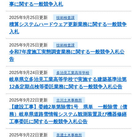
事に関する一般競争入札
2025年9月25日更新
技術検査課
積算システムハードウェア更新業務に関する一般競争
入札
2025年9月25日更新
技術検査課
令和7年度施工実態調査業務に関する一般競争入札公
告
2025年9月24日更新
多治見工業高等学校
岐阜県立多治見工業高等学校で実施する建築基準法第
12条定期点検等委託業務に関する一般競争入札公告
2025年9月22日更新
古川土木事務所
【建設工事】委維2単第除雪1号 県単 一般除雪（債
務）岐阜県道路雪情報システム観測装置及び機器修繕
工事委託に関する一般競争入札公告
2025年9月22日更新
美濃土木事務所