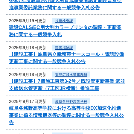
令和7年度岐阜県介護人材育成事業者認定制度普及促
進事業委託業務に関する一般競争入札公告
2025年9月19日更新
技術検査課
建設CALS/EC用大判カラープリンタの調達・更新業
務に関する一般競争入札
2025年9月18日更新
障害福祉課
【建設工事】岐阜県立幸報苑ナースコール・電話設備
更新工事に関する一般競争入札公告
2025年9月18日更新
東部広域水道事務所
【建設工事】7債施工東第3-2号／既設管更新事業 武並
支線送水管更新（7工区JR横断）推進工事
2025年9月17日更新
岐阜各務野高等学校
岐阜各務野高等学校における高等学校DX加速化推進
事業に係る情報機器等の調達に関する一般競争入札公
告