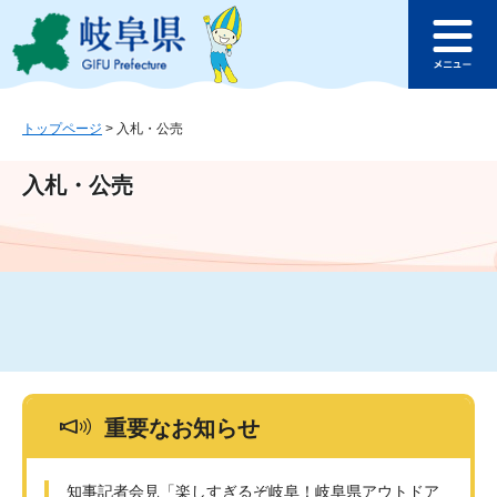
ペ
メ
このページの本文へ
ー
ニ
メ
ジ
ュ
ニ
の
ー
ュ
先
を
ー
頭
飛
トップページ
>
入札・公売
で
ば
す
し
入札・公売
。
て
本
文
へ
重要なお知らせ
知事記者会見「楽しすぎるぞ岐阜！岐阜県アウトドア