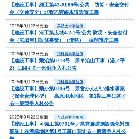
【建設工事】維工第43-A066号/公共 防災・安全交付
金（交通安全）北野乙狩線歩道設置工事
2025年9月22日更新
美濃土木事務所
【建設工事】河工第広域4-2-1号/公共 防災・安全交付
金（広域河川改修事業）（債務） 掘削護岸工事
2025年9月22日更新
飛騨農林事務所
【建設工事】飛治第0713号 県単治山工事（湯ノ平
2）に関する一般競争入札公告
2025年9月22日更新
飛騨農林事務所
【建設工事】飛か第0706号 県営かんがい排水事業
（保全合理化型） 高原用水地区 第1期工事に関す
る一般競争入札公告
2025年9月22日更新
可茂農林事務所
【建設工事】可強工第0701号／県営農道施設強化対策
事業上赤河橋地区第1号工事に関する一般競争入札公
告