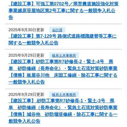
【建設工事】可強工第0702号／県営農道施設強化対策
事業越原笹屋地区第2号工事に関する一般競争入札公
告
2025年9月30日更新
会計課
【建設工事】第7-129号 路側式道路標識建替等工事に
関する一般競争入札公告
2025年9月29日更新
岐阜土木事務所
【建設工事】砂防工事第R7砂修長-2・緊土-4号 県
単 砂防修繕（長寿命化）・緊急土石流対策砂防事業
【債務】板屋谷川他 床固工修繕・除石工事に関する
一般競争入札公告
2025年9月29日更新
岐阜土木事務所
【建設工事】.砂防工事第R7砂修長-1・緊土-3号 県
単 砂防修繕（長寿命化）・緊急土石流対策砂防事業
【債務】城谷他 砂防堰堤修繕・除石工事に関する一
般競争入札公告