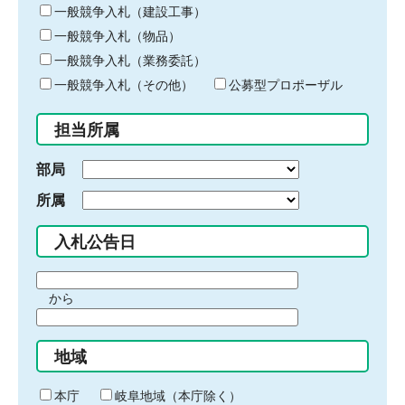
キ
一般競争入札（建設工事）
ー
一般競争入札（物品）
ワ
一般競争入札（業務委託）
ー
ド
一般競争入札（その他）
公募型プロポーザル
を
入
担当所属
力
部局
所属
入札公告日
期
から
間
期
の
間
始
地域
の
ま
終
り
わ
本庁
岐阜地域（本庁除く）