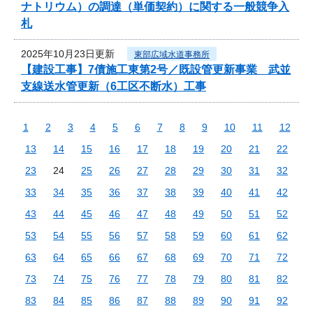
ナトリウム）の調達（単価契約）に関する一般競争入
札
2025年10月23日更新
東部広域水道事務所
【建設工事】7債施工東第2号／既設管更新事業 武並
支線送水管更新（6工区不断水）工事
1
2
3
4
5
6
7
8
9
10
11
12
13
14
15
16
17
18
19
20
21
22
23
24
25
26
27
28
29
30
31
32
33
34
35
36
37
38
39
40
41
42
43
44
45
46
47
48
49
50
51
52
53
54
55
56
57
58
59
60
61
62
63
64
65
66
67
68
69
70
71
72
73
74
75
76
77
78
79
80
81
82
83
84
85
86
87
88
89
90
91
92