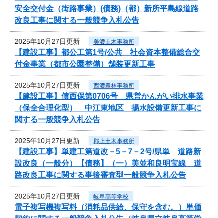
安全交付金（街路事業）(債務)（都）新所平島線道路
改良工事に関する一般競争入札公告
2025年10月27日更新
美濃土木事務所
【建設工事】都公工第1号/公共 社会資本整備総合交
付金事業（都市公園整備）舗装更新工事
2025年10月27日更新
西濃農林事務所
【建設工事】債西保第0706号 県営かんがい排水事業
（保全合理化型） 中江東地区 揚水設備更新工事に
関する一般競争入札公告
2025年10月27日更新
郡上土木事務所
【建設工事】単建工第道改－5－7－2号/県単 道路新
設改良（一般分）【債務】（一）美並和良明宝線 道
路改良工事に関する事後審査型一般競争入札公告
2025年10月27日更新
岐阜高等学校
電子複写機複写料（消耗品供給、保守を含む。）単価