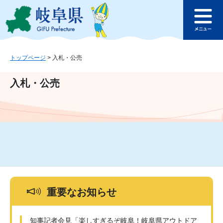
ペ
メ
このページの本文へ
ー
ニ
メ
ジ
ュ
ニ
の
ー
ュ
先
を
ー
頭
飛
トップページ
>
入札・公売
で
ば
す
し
入札・公売
。
て
本
文
へ
重要なお知らせ
知事記者会見「楽しすぎるぞ岐阜！岐阜県アウトドア