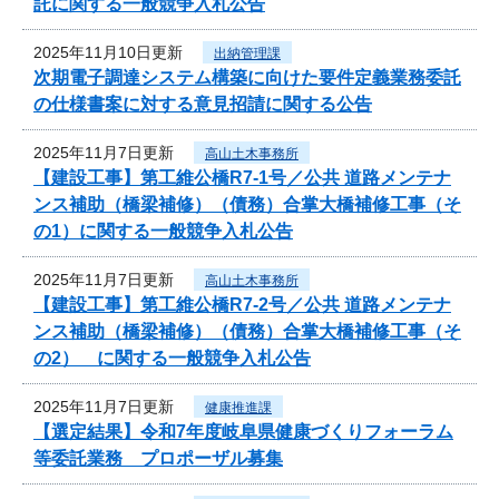
託に関する一般競争入札公告
2025年11月10日更新
出納管理課
次期電子調達システム構築に向けた要件定義業務委託
の仕様書案に対する意見招請に関する公告
2025年11月7日更新
高山土木事務所
【建設工事】第工維公橋R7-1号／公共 道路メンテナ
ンス補助（橋梁補修）（債務）合掌大橋補修工事（そ
の1）に関する一般競争入札公告
2025年11月7日更新
高山土木事務所
【建設工事】第工維公橋R7-2号／公共 道路メンテナ
ンス補助（橋梁補修）（債務）合掌大橋補修工事（そ
の2） に関する一般競争入札公告
2025年11月7日更新
健康推進課
【選定結果】令和7年度岐阜県健康づくりフォーラム
等委託業務 プロポーザル募集