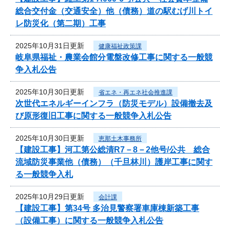
総合交付金（交通安全）他（債務）道の駅むげ川トイ
レ防災化（第二期）工事
2025年10月31日更新
健康福祉政策課
岐阜県福祉・農業会館分電盤改修工事に関する一般競
争入札公告
2025年10月30日更新
省エネ・再エネ社会推進課
次世代エネルギーインフラ（防災モデル）設備撤去及
び原形復旧工事に関する一般競争入札公告
2025年10月30日更新
恵那土木事務所
【建設工事】河工第公総清R7－8－2他号/公共 総合
流域防災事業他（債務）（千旦林川）護岸工事に関す
る一般競争入札
2025年10月29日更新
会計課
【建設工事】第34号 多治見警察署車庫棟新築工事
（設備工事）に関する一般競争入札公告