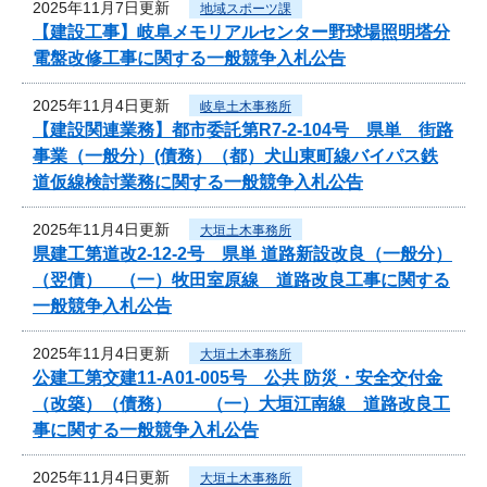
2025年11月7日更新
地域スポーツ課
【建設工事】岐阜メモリアルセンター野球場照明塔分
電盤改修工事に関する一般競争入札公告
2025年11月4日更新
岐阜土木事務所
【建設関連業務】都市委託第R7-2-104号 県単 街路
事業（一般分）(債務）（都）犬山東町線バイパス鉄
道仮線検討業務に関する一般競争入札公告
2025年11月4日更新
大垣土木事務所
県建工第道改2-12-2号 県単 道路新設改良（一般分）
（翌債） （一）牧田室原線 道路改良工事に関する
一般競争入札公告
2025年11月4日更新
大垣土木事務所
公建工第交建11-A01-005号 公共 防災・安全交付金
（改築）（債務） （一）大垣江南線 道路改良工
事に関する一般競争入札公告
2025年11月4日更新
大垣土木事務所