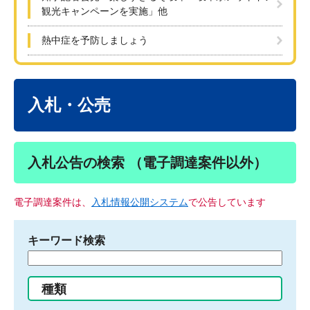
観光キャンペーンを実施」他
熱中症を予防しましょう
本
文
入札・公売
入札公告の検索 （電子調達案件以外）
電子調達案件は、
入札情報公開システム
で公告しています
キーワード検索
検
索
す
種類
る