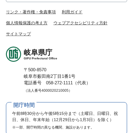
リンク・著作権・免責事項
利用ガイド
個人情報保護の考え方
ウェブアクセシビリティ方針
サイトマップ
岐阜県庁
GIFU Prefectural Office
〒500-8570
岐阜市薮田南2丁目1番1号
電話番号 058-272-1111（代表）
（法人番号4000020210005）
開庁時間
午前8時30分から午後5時15分まで
（土曜日、日曜日、祝
日、休日、年末年始（12月29日から1月3日）を除く）
※一部、開庁時間の異なる機関、施設があります。