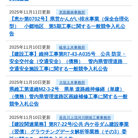
2025年11月11日更新
恵那農林事務所
【恵か第0702号】県営かんがい排水事業（保全合理化
型） 小郷地区 第5期工事に関する一般競争入札公
告
2025年11月10日更新
岐阜土木事務所
【建設工事】維持工事第R7-43-A035号 公共 防災・
安全交付金（交通安全）（債務） 管内県管理道路
交通安全施設工事に関する一般競争入札公告
2025年11月10日更新
大垣土木事務所
県維工第道維M2-3-2号 県単 道路維持修繕（単建）
（債務）管内県管理道路区画線補修工事に関する一般
競争入札公告
2025年11月10日更新
長良川上流河川開発工事事務所
【建設関連業務】第R7-22号/公共 内ケ谷ダム建設事業
（翌債） グラウチングデータ解析等業務（その3）委