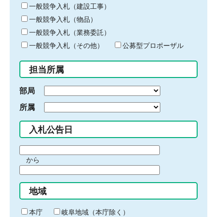
キ
一般競争入札（建設工事）
ー
一般競争入札（物品）
ワ
一般競争入札（業務委託）
ー
ド
一般競争入札（その他）
公募型プロポーザル
を
入
担当所属
力
部局
所属
入札公告日
期
から
間
期
の
間
始
地域
の
ま
終
り
わ
本庁
岐阜地域（本庁除く）