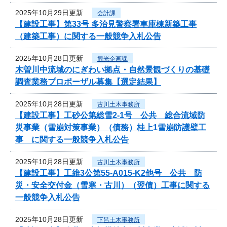
2025年10月29日更新
会計課
【建設工事】第33号 多治見警察署車庫棟新築工事
（建築工事）に関する一般競争入札公告
2025年10月28日更新
観光企画課
木曽川中流域のにぎわい拠点・自然景観づくりの基礎
調査業務プロポーザル募集【選定結果】
2025年10月28日更新
古川土木事務所
【建設工事】工砂公第総雪2-1号 公共 総合流域防
災事業（雪崩対策事業）（債務）桂上1雪崩防護壁工
事 に関する一般競争入札公告
2025年10月28日更新
古川土木事務所
【建設工事】工維3公第55-A015-K2他号 公共 防
災・安全交付金（雪寒・古川）（翌債）工事に関する
一般競争入札公告
2025年10月28日更新
下呂土木事務所