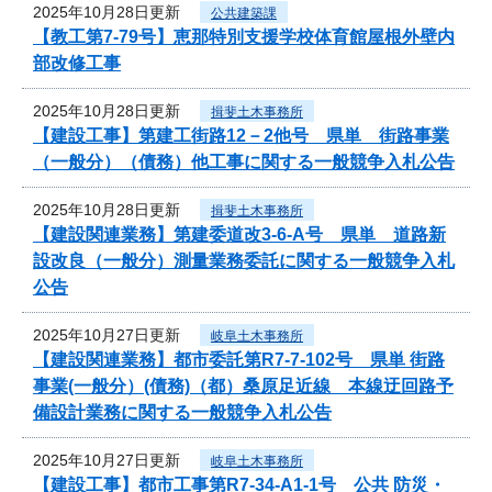
2025年10月28日更新
公共建築課
【教工第7-79号】恵那特別支援学校体育館屋根外壁内
部改修工事
2025年10月28日更新
揖斐土木事務所
【建設工事】第建工街路12－2他号 県単 街路事業
（一般分）（債務）他工事に関する一般競争入札公告
2025年10月28日更新
揖斐土木事務所
【建設関連業務】第建委道改3-6-A号 県単 道路新
設改良（一般分）測量業務委託に関する一般競争入札
公告
2025年10月27日更新
岐阜土木事務所
【建設関連業務】都市委託第R7-7-102号 県単 街路
事業(一般分）(債務)（都）桑原足近線 本線迂回路予
備設計業務に関する一般競争入札公告
2025年10月27日更新
岐阜土木事務所
【建設工事】都市工事第R7-34-A1-1号 公共 防災・