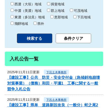
り
西濃（大垣）地域
揖斐地域
中濃（美濃）地域
郡上地域
可茂地域
東濃（多治見）地域
恵那地域
下呂地域
飛騨地域
県外
入札公告一覧
2025年11月11日更新
下呂土木事務所
【建設工事】公共 防災・安全交付金（急傾斜地崩壊
対策事業）（債務）和田・平瀬1 工事に関する一般
競争入札公告
2025年11月11日更新
下呂土木事務所
【建設工事】県単 道路新設改良（一般分）蛇之尾2