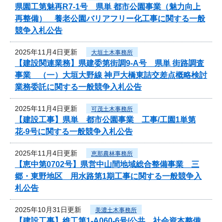
県園工第魅再R7-1号 県単 都市公園事業（魅力向上
再整備） 養老公園バリアフリー化工事に関する一般
競争入札公告
2025年11月4日更新
大垣土木事務所
【建設関連業務】県建委第街調9-A号 県単 街路調査
事業 （一）大垣大野線 神戸大橋東詰交差点概略検討
業務委託に関する一般競争入札公告
2025年11月4日更新
可茂土木事務所
【建設工事】県単 都市公園事業 工事/工園1単第
花-9号に関する一般競争入札公告
2025年11月4日更新
恵那農林事務所
【恵中第0702号】県営中山間地域総合整備事業 三
郷・東野地区 用水路第1期工事に関する一般競争入
札公告
2025年10月31日更新
美濃土木事務所
【建設工事】維工第1-A060-6号/公共 社会資本整備