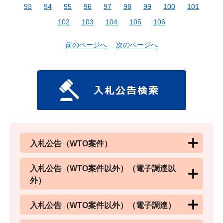
93
94
95
96
97
98
99
100
101
102
103
104
105
106
前のページへ
次のページへ
入札公告（WTO案件）
入札公告（WTO案件以外）（電子調達以
外）
入札公告（WTO案件以外）（電子調達）