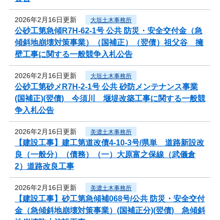
2026年2月16日更新
大垣土木事務所
公砂工第急傾R7H-62-1号 公共 防災・安全交付金（急
傾斜地崩壊対策事業）（国補正）（翌債）祖父谷 擁
壁工事に関する一般競争入札公告
2026年2月16日更新
大垣土木事務所
公砂工第砂メR7H-2-1号 公共 砂防メンテナンス事業
(国補正)(翌債) 今須川 堰堤改築工事に関する一般競
争入札公告
2026年2月16日更新
美濃土木事務所
【建設工事】建工第道改債4-10-3号/県単 道路新設改
良（一般分）（債務）（一）大原富之保線（武儀倉
2）道路改良工事
2026年2月16日更新
美濃土木事務所
【建設工事】砂工第急傾補068号/公共 防災・安全交付
金（急傾斜地崩壊対策事業）(国補正分)(翌債) 急傾斜