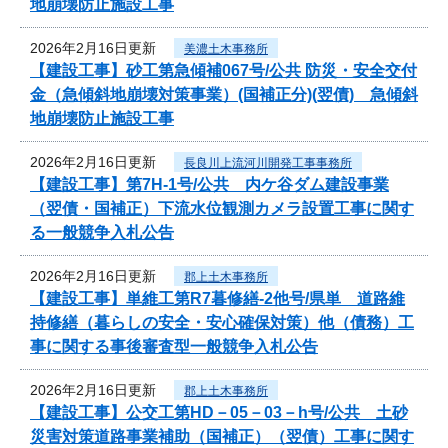
地崩壊防止施設工事
2026年2月16日更新
美濃土木事務所
【建設工事】砂工第急傾補067号/公共 防災・安全交付
金（急傾斜地崩壊対策事業）(国補正分)(翌債) 急傾斜
地崩壊防止施設工事
2026年2月16日更新
長良川上流河川開発工事事務所
【建設工事】第7H-1号/公共 内ケ谷ダム建設事業
（翌債・国補正）下流水位観測カメラ設置工事に関す
る一般競争入札公告
2026年2月16日更新
郡上土木事務所
【建設工事】単維工第R7暮修繕-2他号/県単 道路維
持修繕（暮らしの安全・安心確保対策）他（債務）工
事に関する事後審査型一般競争入札公告
2026年2月16日更新
郡上土木事務所
【建設工事】公交工第HD－05－03－h号/公共 土砂
災害対策道路事業補助（国補正）（翌債）工事に関す