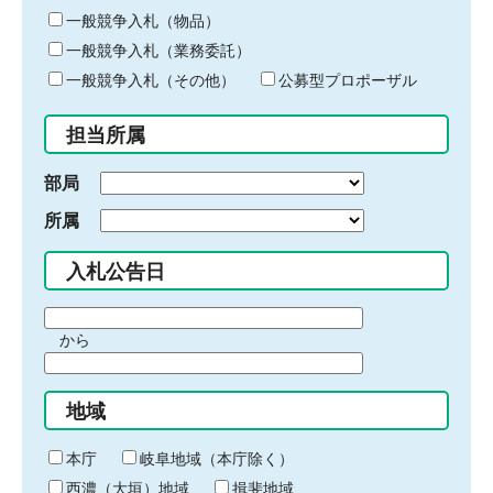
ー
一般競争入札（物品）
ワ
一般競争入札（業務委託）
ー
ド
一般競争入札（その他）
公募型プロポーザル
を
入
担当所属
力
部局
所属
入札公告日
期
から
間
期
の
間
始
地域
の
ま
終
り
わ
本庁
岐阜地域（本庁除く）
り
西濃（大垣）地域
揖斐地域