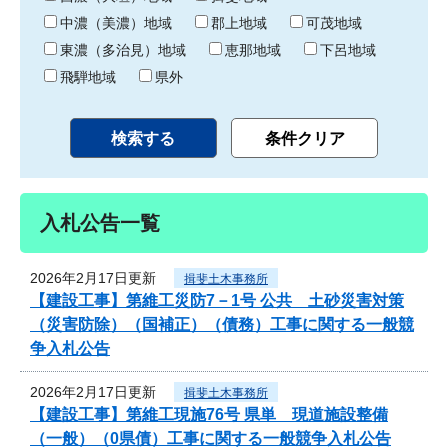
中濃（美濃）地域
郡上地域
可茂地域
東濃（多治見）地域
恵那地域
下呂地域
飛騨地域
県外
入札公告一覧
2026年2月17日更新
揖斐土木事務所
【建設工事】第維工災防7－1号 公共 土砂災害対策
（災害防除）（国補正）（債務）工事に関する一般競
争入札公告
2026年2月17日更新
揖斐土木事務所
【建設工事】第維工現施76号 県単 現道施設整備
（一般）（0県債）工事に関する一般競争入札公告