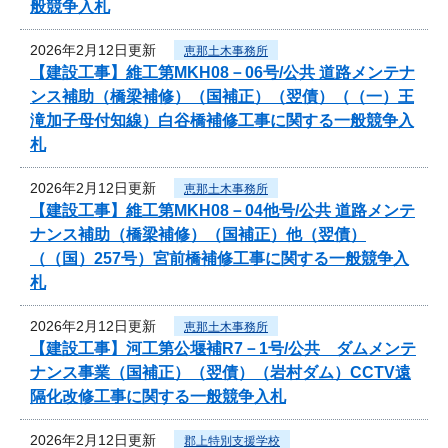
般競争入札
2026年2月12日更新
恵那土木事務所
【建設工事】維工第MKH08－06号/公共 道路メンテナ
ンス補助（橋梁補修）（国補正）（翌債）（（一）王
滝加子母付知線）白谷橋補修工事に関する一般競争入
札
2026年2月12日更新
恵那土木事務所
【建設工事】維工第MKH08－04他号/公共 道路メンテ
ナンス補助（橋梁補修）（国補正）他（翌債）
（（国）257号）宮前橋補修工事に関する一般競争入
札
2026年2月12日更新
恵那土木事務所
【建設工事】河工第公堰補R7－1号/公共 ダムメンテ
ナンス事業（国補正）（翌債）（岩村ダム）CCTV遠
隔化改修工事に関する一般競争入札
2026年2月12日更新
郡上特別支援学校