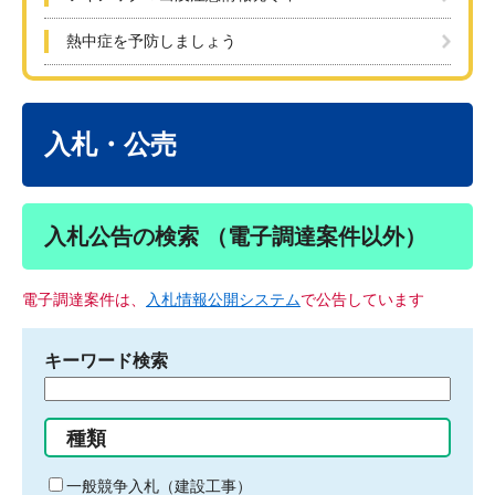
熱中症を予防しましょう
本
文
入札・公売
入札公告の検索 （電子調達案件以外）
電子調達案件は、
入札情報公開システム
で公告しています
キーワード検索
検
索
す
種類
る
キ
一般競争入札（建設工事）