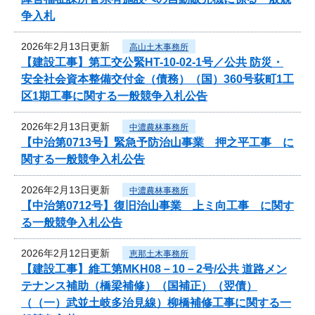
争入札
2026年2月13日更新
高山土木事務所
【建設工事】第工交公緊HT-10-02-1号／公共 防災・
安全社会資本整備交付金（債務）（国）360号荻町1工
区1期工事に関する一般競争入札公告
2026年2月13日更新
中濃農林事務所
【中治第0713号】緊急予防治山事業 押之平工事 に
関する一般競争入札公告
2026年2月13日更新
中濃農林事務所
【中治第0712号】復旧治山事業 上ミ向工事 に関す
る一般競争入札公告
2026年2月12日更新
恵那土木事務所
【建設工事】維工第MKH08－10－2号/公共 道路メン
テナンス補助（橋梁補修）（国補正）（翌債）
（（一）武並土岐多治見線）柳橋補修工事に関する一