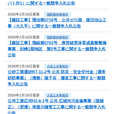
バト外1）に関する一般競争入札公告
2026年2月16日更新
飛騨農林事務所
【建設工事】飛治第0716号 公共ゼロ国 復旧治山工
事（大久手）に関する一般競争入札公告
2026年2月16日更新
飛騨農林事務所
【建設工事】飛経第0702号 県営経営体育成基盤整備
事業 杉崎1期地区 第5号工事に関する一般競争入札
公告
2026年2月16日更新
大垣土木事務所
公砂工第通砂R7-11-2号 公共 防災・安全交付金（通常
砂防事業）（債務）猿子谷 堰堤工事に関する一般競
争入札公告
2026年2月16日更新
大垣土木事務所
公河工第広河H2-6-1号 公共 広域河川改修事業（国補
正）（翌債）津屋川樋管工工事に関する一般競争入札
公告