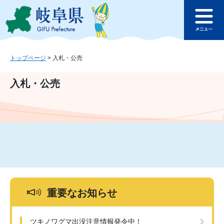
ペ
メ
このページの本文へ
ー
ニ
メ
ジ
ュ
ニ
の
ー
ュ
先
を
ー
頭
飛
トップページ
>
入札・公売
で
ば
す
し
入札・公売
。
て
本
文
へ
重要なお知らせ
ツキノワグマ出没注意情報発令中！