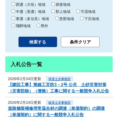
り
西濃（大垣）地域
揖斐地域
中濃（美濃）地域
郡上地域
可茂地域
東濃（多治見）地域
恵那地域
下呂地域
飛騨地域
県外
入札公告一覧
2026年2月24日更新
揖斐土木事務所
【建設工事】第維工災防3－2号 公共 土砂災害対策
（災害防除）（債務）工事に関する一般競争入札公告
2026年2月24日更新
岐阜土木事務所
道路舗装補修用常温合材の調達（単価契約）の調達
（単価契約）に関する一般競争入札公告