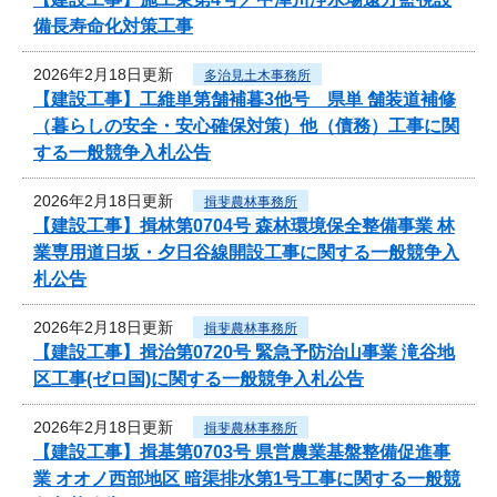
備長寿命化対策工事
2026年2月18日更新
多治見土木事務所
【建設工事】工維単第舗補暮3他号 県単 舗装道補修
（暮らしの安全・安心確保対策）他（債務）工事に関
する一般競争入札公告
2026年2月18日更新
揖斐農林事務所
【建設工事】揖林第0704号 森林環境保全整備事業 林
業専用道日坂・夕日谷線開設工事に関する一般競争入
札公告
2026年2月18日更新
揖斐農林事務所
【建設工事】揖治第0720号 緊急予防治山事業 滝谷地
区工事(ゼロ国)に関する一般競争入札公告
2026年2月18日更新
揖斐農林事務所
【建設工事】揖基第0703号 県営農業基盤整備促進事
業 オオノ西部地区 暗渠排水第1号工事に関する一般競