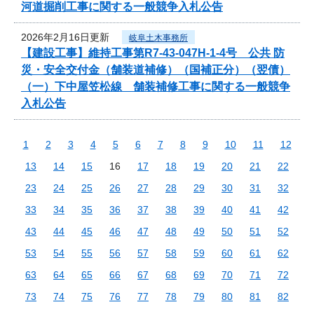
河道掘削工事に関する一般競争入札公告
2026年2月16日更新
岐阜土木事務所
【建設工事】維持工事第R7-43-047H-1-4号 公共 防
災・安全交付金（舗装道補修）（国補正分）（翌債）
（一）下中屋笠松線 舗装補修工事に関する一般競争
入札公告
1
2
3
4
5
6
7
8
9
10
11
12
13
14
15
16
17
18
19
20
21
22
23
24
25
26
27
28
29
30
31
32
33
34
35
36
37
38
39
40
41
42
43
44
45
46
47
48
49
50
51
52
53
54
55
56
57
58
59
60
61
62
63
64
65
66
67
68
69
70
71
72
73
74
75
76
77
78
79
80
81
82