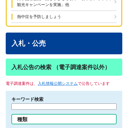
観光キャンペーンを実施」他
熱中症を予防しましょう
本
文
入札・公売
入札公告の検索 （電子調達案件以外）
電子調達案件は、
入札情報公開システム
で公告しています
キーワード検索
検
索
す
種類
る