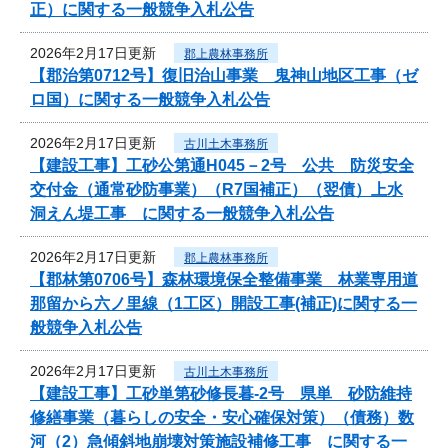
正）に関する一般競争入札公告
2026年2月17日更新
郡上農林事務所
【郡治第0712号】復旧治山事業 鬼神山地区工事（ゼ
ロ国）に関する一般競争入札公告
2026年2月17日更新
古川土木事務所
【建設工事】工砂公第通H045－2号 公共 防災安全
交付金（通常砂防事業）（R7国補正）（翌債）上水
洞えん堤工事 に関する一般競争入札公告
2026年2月17日更新
郡上農林事務所
【郡林第0706号】森林環境保全整備事業 林業専用道
那留から六ノ里線（1工区）開設工事(補正)に関する一
般競争入札公告
2026年2月17日更新
古川土木事務所
【建設工事】工砂単第砂修長暮-2号 県単 砂防維持
修繕事業（暮らしの安全・安心確保対策）（債務）数
河（2）急傾斜地崩壊対策施設補修工事 に関する一