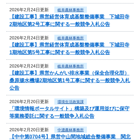
2026年2月24日更新
岐阜農林事務所
【建設工事】県営経営体育成基盤整備事業 下城田寺
2期地区第2号工事に関する一般競争入札公告
2026年2月24日更新
岐阜農林事務所
【建設工事】県営経営体育成基盤整備事業 下城田寺
1期地区第5号工事に関する一般競争入札公告
2026年2月24日更新
岐阜農林事務所
【建設工事】県営かんがい排水事業（保全合理化型）
桑原揚水機場2期地区第1号工事に関する一般競争入札
公告
2026年2月20日更新
環境生活政策課
「環境情報ポータルサイト」構築及び運用並びに保守
等業務委託に関する一般競争入札公告
2026年2月20日更新
中濃農林事務所
【中中第0704号】県営中山間地域総合整備事業 関北