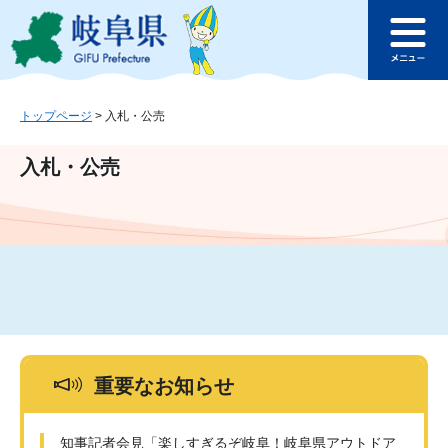
ペ
メ
このページの本文へ
ー
ニ
メ
ジ
ュ
ニ
の
ー
ュ
先
を
ー
頭
飛
トップページ
>
入札・公売
で
ば
す
し
入札・公売
。
て
本
文
へ
重要なお知らせ
知事記者会見「楽しすぎるぞ岐阜！岐阜県アウトドア