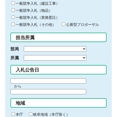
キ
一般競争入札（建設工事）
ー
一般競争入札（物品）
ワ
一般競争入札（業務委託）
ー
ド
一般競争入札（その他）
公募型プロポーザル
を
入
担当所属
力
部局
所属
入札公告日
期
から
間
期
の
間
始
地域
の
ま
終
り
わ
本庁
岐阜地域（本庁除く）