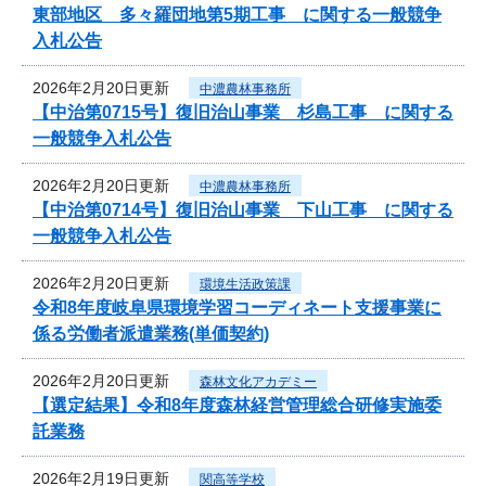
東部地区 多々羅団地第5期工事 に関する一般競争
入札公告
2026年2月20日更新
中濃農林事務所
【中治第0715号】復旧治山事業 杉島工事 に関する
一般競争入札公告
2026年2月20日更新
中濃農林事務所
【中治第0714号】復旧治山事業 下山工事 に関する
一般競争入札公告
2026年2月20日更新
環境生活政策課
令和8年度岐阜県環境学習コーディネート支援事業に
係る労働者派遣業務(単価契約)
2026年2月20日更新
森林文化アカデミー
【選定結果】令和8年度森林経営管理総合研修実施委
託業務
2026年2月19日更新
関高等学校