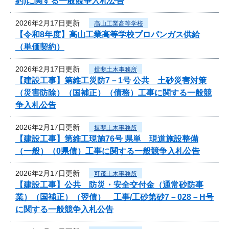
約)に関する一般競争入札公告
2026年2月17日更新
高山工業高等学校
【令和8年度】高山工業高等学校プロパンガス供給
（単価契約）
2026年2月17日更新
揖斐土木事務所
【建設工事】第維工災防7－1号 公共 土砂災害対策
（災害防除）（国補正）（債務）工事に関する一般競
争入札公告
2026年2月17日更新
揖斐土木事務所
【建設工事】第維工現施76号 県単 現道施設整備
（一般）（0県債）工事に関する一般競争入札公告
2026年2月17日更新
可茂土木事務所
【建設工事】公共 防災・安全交付金（通常砂防事
業）（国補正）（翌債） 工事/工砂第砂7－028－H号
に関する一般競争入札公告