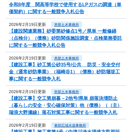
令和8年度 関高等学校で使用するLPガスの調達（単
価契約）に関する一般競争入札公告
2026年2月19日更新
恵那土木事務所
【建設関連業務】砂委第砂修点1号／県単 一般修繕
（点検分）（債務）砂防関係施設調査・点検業務委託
に関する一般競争入札公告
2026年2月19日更新
恵那土木事務所
【建設工事】砂工第公砂35号/公共 防災・安全交付
金（通常砂防事業）（福崎谷1）（債務）砂防堰堤工
事に関する一般競争入札
2026年2月19日更新
恵那土木事務所
【建設工事】交工第崩暮－2他号/県単 崩落決壊防止
（暮らしの安全・安心確保対策）他（債務）（（主）
瑞浪大野瀬線）落石対策工事に関する一般競争入札
2026年2月19日更新
東部広域水道事務所
【建設工事】施工東第4号／中津川浄水場遠方監視設