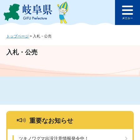
ペ
メ
このページの本文へ
ー
ニ
メ
ジ
ュ
ニ
の
ー
ュ
先
を
ー
頭
飛
トップページ
>
入札・公売
で
ば
す
し
入札・公売
。
て
本
文
へ
重要なお知らせ
ツキノワグマ出没注意情報発令中！