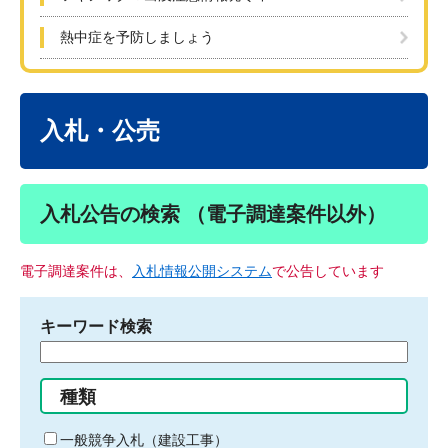
熱中症を予防しましょう
本
文
入札・公売
入札公告の検索 （電子調達案件以外）
電子調達案件は、
入札情報公開システム
で公告しています
キーワード検索
検
索
す
種類
る
キ
一般競争入札（建設工事）