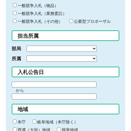
ー
一般競争入札（物品）
ワ
一般競争入札（業務委託）
ー
ド
一般競争入札（その他）
公募型プロポーザル
を
入
担当所属
力
部局
所属
入札公告日
期
から
間
期
の
間
始
地域
の
ま
終
り
わ
本庁
岐阜地域（本庁除く）
り
西濃（大垣）地域
揖斐地域