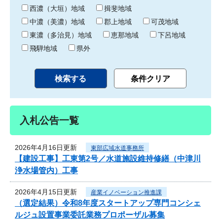
り
西濃（大垣）地域
揖斐地域
中濃（美濃）地域
郡上地域
可茂地域
東濃（多治見）地域
恵那地域
下呂地域
飛騨地域
県外
入札公告一覧
2026年4月16日更新
東部広域水道事務所
【建設工事】工東第2号／水道施設維持修繕（中津川
浄水場管内）工事
2026年4月15日更新
産業イノベーション推進課
（選定結果）令和8年度スタートアップ専門コンシェ
ルジュ設置事業委託業務プロポーザル募集