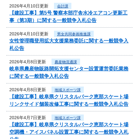
2026年4月10日更新
会計課
【建設工事】第5号 警察本部庁舎水冷エアコン更新工
事（第3期）に関する一般競争入札公告
2026年4月10日更新
男女共同参画推進課
女性管理職登用拡大支援業務委託に関する一般競争入
札公告
2026年4月8日更新
農産物流通課
岐阜県農産物販路開拓支援センター設置運営委託業務
に関する一般競争入札公告
2026年4月8日更新
地域スポーツ課
【建設工事】岐阜県クリスタルパーク恵那スケート場
リンクサイド舗装改修工事に関する一般競争入札公告
2026年4月7日更新
地域スポーツ課
【建設工事】岐阜県クリスタルパーク恵那スケート場
空調機・アイスパネル設置工事に関する一般競争入札