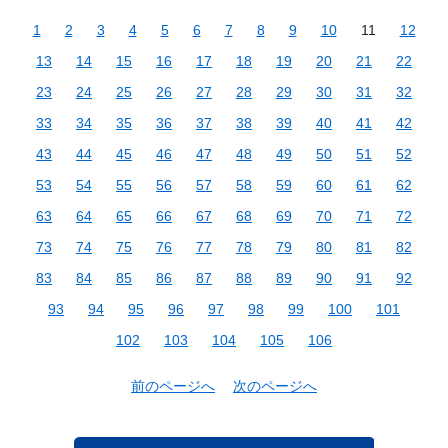
1
2
3
4
5
6
7
8
9
10
11
12
13
14
15
16
17
18
19
20
21
22
23
24
25
26
27
28
29
30
31
32
33
34
35
36
37
38
39
40
41
42
43
44
45
46
47
48
49
50
51
52
53
54
55
56
57
58
59
60
61
62
63
64
65
66
67
68
69
70
71
72
73
74
75
76
77
78
79
80
81
82
83
84
85
86
87
88
89
90
91
92
93
94
95
96
97
98
99
100
101
102
103
104
105
106
前のページへ
次のページへ