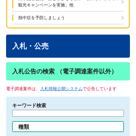
観光キャンペーンを実施」他
熱中症を予防しましょう
本
文
入札・公売
入札公告の検索 （電子調達案件以外）
電子調達案件は、
入札情報公開システム
で公告しています
キーワード検索
検
索
す
種類
る