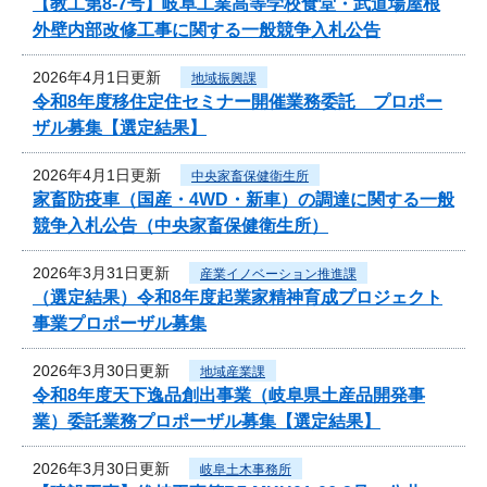
【教工第8-7号】岐阜工業高等学校食堂・武道場屋根
外壁内部改修工事に関する一般競争入札公告
2026年4月1日更新
地域振興課
令和8年度移住定住セミナー開催業務委託 プロポー
ザル募集【選定結果】
2026年4月1日更新
中央家畜保健衛生所
家畜防疫車（国産・4WD・新車）の調達に関する一般
競争入札公告（中央家畜保健衛生所）
2026年3月31日更新
産業イノベーション推進課
（選定結果）令和8年度起業家精神育成プロジェクト
事業プロポーザル募集
2026年3月30日更新
地域産業課
令和8年度天下逸品創出事業（岐阜県土産品開発事
業）委託業務プロポーザル募集【選定結果】
2026年3月30日更新
岐阜土木事務所