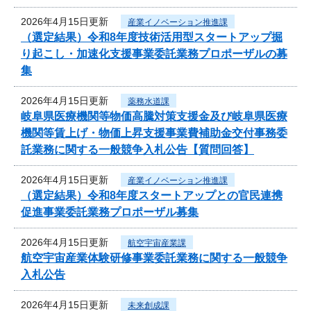
2026年4月15日更新
産業イノベーション推進課
（選定結果）令和8年度技術活用型スタートアップ掘
り起こし・加速化支援事業委託業務プロポーザルの募
集
2026年4月15日更新
薬務水道課
岐阜県医療機関等物価高騰対策支援金及び岐阜県医療
機関等賃上げ・物価上昇支援事業費補助金交付事務委
託業務に関する一般競争入札公告【質問回答】
2026年4月15日更新
産業イノベーション推進課
（選定結果）令和8年度スタートアップとの官民連携
促進事業委託業務プロポーザル募集
2026年4月15日更新
航空宇宙産業課
航空宇宙産業体験研修事業委託業務に関する一般競争
入札公告
2026年4月15日更新
未来創成課