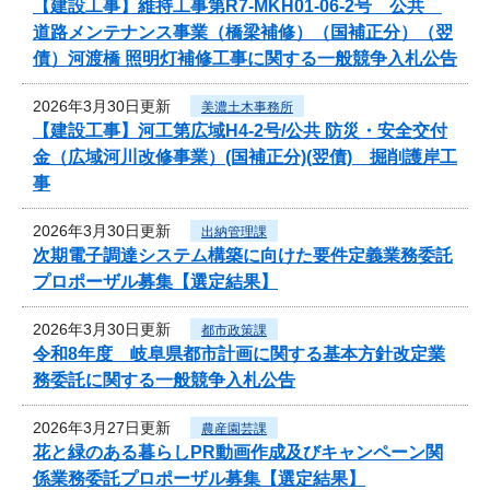
【建設工事】維持工事第R7-MKH01-06-2号 公共
道路メンテナンス事業（橋梁補修）（国補正分）（翌
債）河渡橋 照明灯補修工事に関する一般競争入札公告
2026年3月30日更新
美濃土木事務所
【建設工事】河工第広域H4-2号/公共 防災・安全交付
金（広域河川改修事業）(国補正分)(翌債) 掘削護岸工
事
2026年3月30日更新
出納管理課
次期電子調達システム構築に向けた要件定義業務委託
プロポーザル募集【選定結果】
2026年3月30日更新
都市政策課
令和8年度 岐阜県都市計画に関する基本方針改定業
務委託に関する一般競争入札公告
2026年3月27日更新
農産園芸課
花と緑のある暮らしPR動画作成及びキャンペーン関
係業務委託プロポーザル募集【選定結果】