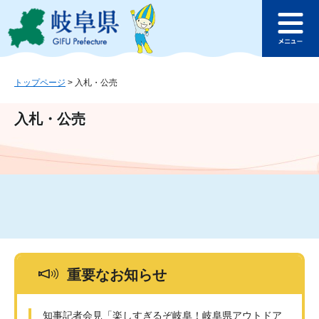
ペ
メ
このページの本文へ
ー
ニ
メ
ジ
ュ
ニ
の
ー
ュ
先
を
ー
頭
飛
トップページ
>
入札・公売
で
ば
す
し
入札・公売
。
て
本
文
へ
重要なお知らせ
知事記者会見「楽しすぎるぞ岐阜！岐阜県アウトドア