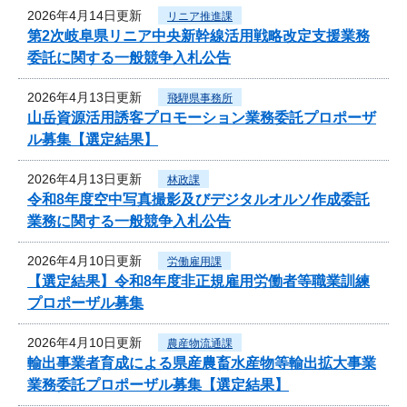
2026年4月14日更新
リニア推進課
第2次岐阜県リニア中央新幹線活用戦略改定支援業務
委託に関する一般競争入札公告
2026年4月13日更新
飛騨県事務所
山岳資源活用誘客プロモーション業務委託プロポーザ
ル募集【選定結果】
2026年4月13日更新
林政課
令和8年度空中写真撮影及びデジタルオルソ作成委託
業務に関する一般競争入札公告
2026年4月10日更新
労働雇用課
【選定結果】令和8年度非正規雇用労働者等職業訓練
プロポーザル募集
2026年4月10日更新
農産物流通課
輸出事業者育成による県産農畜水産物等輸出拡大事業
業務委託プロポーザル募集【選定結果】