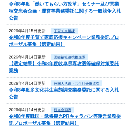
令和8年度「働いてもらい方改革」セミナー及び異業
種交流会企画・運営等業務委託に関する一般競争入札
公告
2026年4月15日更新
子育て支援課
令和8年度子育て家庭応援キャンペーン業務委託プロ
ポーザル募集【選定結果】
2026年4月14日更新
医療福祉連携推進課
【選定結果】令和8年度岐阜県専攻医等確保対策委託
業務
2026年4月14日更新
外国人活躍・共生社会推進課
令和8年度多文化共生実態調査業務委託に関する入札
公告
2026年4月14日更新
観光企画課
令和8年度戦国・武将観光PRキャラバン等運営業務委
託プロポーザル募集【選定結果】