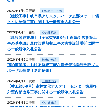
公告
2026年4月6日更新
地域スポーツ課
【建設工事】岐阜県クリスタルパーク恵那スケート場
トイレ改修工事に関する一般競争入札公告
2026年4月3日更新
公共建築課
【建設関連業務】【子家委第8-6号】白鳩学園改築工
事の基本設計及び設備切替工事の実施設計委託に関す
る一般競争入札公告
2026年4月3日更新
観光企画課
宿泊事業者における持続可能な観光促進業務委託プロ
ポーザル募集【選定結果】
2026年4月1日更新
公共建築課
【林工第8-8号】森林文化アカデミーセンター棟屋根
外壁内部改修工事に関する一般競争入札公告
2026年4月1日更新
公共建築課