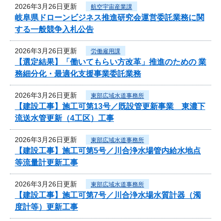
2026年3月26日更新
航空宇宙産業課
岐阜県ドローンビジネス推進研究会運営委託業務に関
する一般競争入札公告
2026年3月26日更新
労働雇用課
【選定結果】「働いてもらい方改革」推進のための 業
務細分化・最適化支援事業委託業務
2026年3月26日更新
東部広域水道事務所
【建設工事】施工可第13号／既設管更新事業 東濃下
流送水管更新（4工区）工事
2026年3月26日更新
東部広域水道事務所
【建設工事】施工可第5号／川合浄水場管内給水地点
等流量計更新工事
2026年3月26日更新
東部広域水道事務所
【建設工事】施工可第7号／川合浄水場水質計器（濁
度計等）更新工事