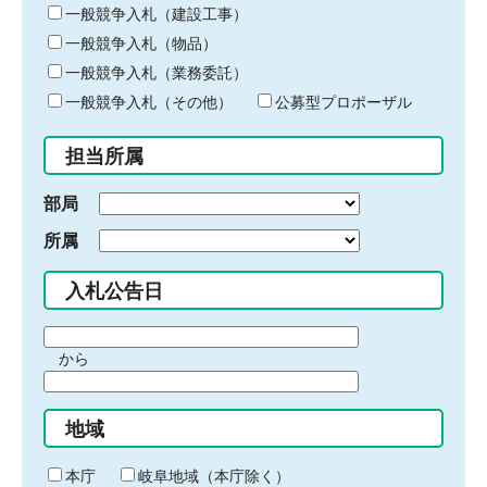
キ
一般競争入札（建設工事）
ー
一般競争入札（物品）
ワ
一般競争入札（業務委託）
ー
ド
一般競争入札（その他）
公募型プロポーザル
を
入
担当所属
力
部局
所属
入札公告日
期
から
間
期
の
間
始
地域
の
ま
終
り
わ
本庁
岐阜地域（本庁除く）