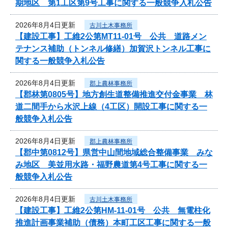
期地区 第1工区第9号工事に関する一般競争入札公告
2026年8月4日更新
古川土木事務所
【建設工事】工維2公第MT11-01号 公共 道路メン
テナンス補助（トンネル修繕）加賀沢トンネル工事に
関する一般競争入札公告
2026年8月4日更新
郡上農林事務所
【郡林第0805号】地方創生道整備推進交付金事業 林
道二間手から水沢上線（4工区）開設工事に関する一
般競争入札公告
2026年8月4日更新
郡上農林事務所
【郡中第0812号】県営中山間地域総合整備事業 みな
み地区 美並用水路・福野農道第4号工事に関する一
般競争入札公告
2026年8月4日更新
古川土木事務所
【建設工事】工維2公第HM-11-01号 公共 無電柱化
推進計画事業補助（債務）本町工区工事に関する一般