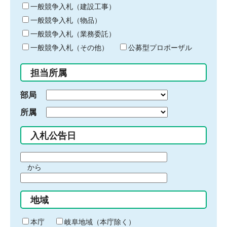
キ
一般競争入札（建設工事）
ー
一般競争入札（物品）
ワ
一般競争入札（業務委託）
ー
ド
一般競争入札（その他）
公募型プロポーザル
を
入
担当所属
力
部局
所属
入札公告日
期
から
間
期
の
間
始
地域
の
ま
終
り
わ
本庁
岐阜地域（本庁除く）