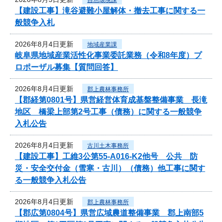
【建設工事】滝谷避難小屋解体・撤去工事に関する一
般競争入札
2026年8月4日更新
地域産業課
岐阜県地域産業活性化事業委託業務（令和8年度）プ
ロポーザル募集【質問回答】
2026年8月4日更新
郡上農林事務所
【郡経第0801号】県営経営体育成基盤整備事業 長滝
地区 橋梁上部第2号工事（債務）に関する一般競争
入札公告
2026年8月4日更新
古川土木事務所
【建設工事】工維3公第55-A016-K2他号 公共 防
災・安全交付金（雪寒・古川）（債務）他工事に関す
る一般競争入札公告
2026年8月4日更新
郡上農林事務所
【郡広第0804号】県営広域農道整備事業 郡上南部5