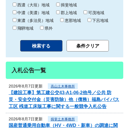
り
西濃（大垣）地域
揖斐地域
中濃（美濃）地域
郡上地域
可茂地域
東濃（多治見）地域
恵那地域
下呂地域
飛騨地域
県外
入札公告一覧
2026年8月7日更新
高山土木事務所
【建設工事】第工建公交43-A1-06-2他号／公共 防
災・安全交付金（災害防除）他（債務）福島バイパス
工区 桟道工床版工事に関する一般競争入札公告
2026年8月7日更新
揖斐土木事務所
国産普通乗用自動車（HV・4WD・新車）の調達に関