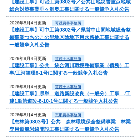
【建設工事】可治工第0802号／公共山地災害重点地域
総合対策事業垂ヶ洞奥工事に関する一般競争入札公告
2026年8月4日更新
可茂農林事務所
【建設工事】可中工第0802号／県営中山間地域総合整
備事業つちのこの里地区陰地下用水路他工事に関する
一般競争入札公告
2026年8月4日更新
可茂土木事務所
【建設工事】公共 統合河川環境整備事業（債務）工
事/工河第環8-1号に関する一般競争入札公告
2026年8月4日更新
可茂土木事務所
【建設工事】県単 道路新設改良（一般分）工事 /工
建1単第道改-6-10-1号に関する一般競争入札公告
2026年8月4日更新
恵那農林事務所
【恵林第0803号】公共 森林環境保全整備事業 林業
専用道船岩線開設工事に関する一般競争入札公告