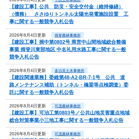
【建設工事】公共 防災・安全交付金（維持修繕）
（債務） ささゆりトンネル太陽光発電施設設置 工
事に関する一般競争入札公告
2026年8月4日更新
揖斐農林事務所
【建設工事】揖中第0802号 県営中山間地域総合整備
事業 揖斐川東部地区 中名礼用水路工事に関する一般
競争入札公告
2026年8月4日更新
多治見土木事務所
【建設関連業務】委維第48-A2-BR-7-1号 公共 道
路メンテナンス補助（トンネル・橋梁等点検調査）委
託に関する一般競争入札公告
2026年8月4日更新
可茂農林事務所
【建設工事】可治工第0803号／公共山地災害重点地域
総合対策事業小三地工事に関する一般競争入札公告
2026年8月4日更新
可茂農林事務所