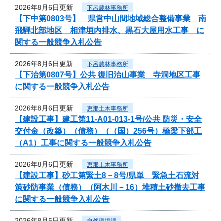
2026年8月6日更新
下呂農林事務所
【下中第0803号】 県営中山間地域総合整備事業 南
飛騨北部地区 相津垣内排水、黒石大屋用水工事 に
関する一般競争入札公告
2026年8月6日更新
下呂農林事務所
【下治第0807号】公共 復旧治山事業 寺洞地区工事
に関する一般競争入札公告
2026年8月6日更新
恵那土木事務所
【建設工事】建工第11-A01-013-1号/公共 防災・安全
交付金（改築）（債務）（（国）256号）橋梁下部工
（A1）工事に関する一般競争入札公告
2026年8月6日更新
恵那土木事務所
【建設工事】砂工第緊土8－8号/県単 緊急土石流対
策砂防事業（債務）（阿木川－16）堆積土砂撤去工事
に関する一般競争入札公告
2026年8月5日更新
自然環境課