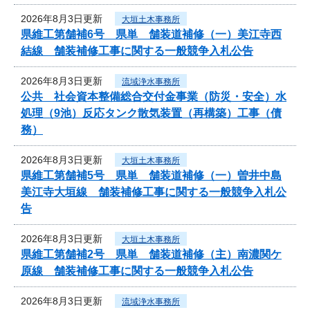
2026年8月3日更新
大垣土木事務所
県維工第舗補6号 県単 舗装道補修（一）美江寺西
結線 舗装補修工事に関する一般競争入札公告
2026年8月3日更新
流域浄水事務所
公共 社会資本整備総合交付金事業（防災・安全）水
処理（9池）反応タンク散気装置（再構築）工事（債
務）
2026年8月3日更新
大垣土木事務所
県維工第舗補5号 県単 舗装道補修（一）曽井中島
美江寺大垣線 舗装補修工事に関する一般競争入札公
告
2026年8月3日更新
大垣土木事務所
県維工第舗補2号 県単 舗装道補修（主）南濃関ケ
原線 舗装補修工事に関する一般競争入札公告
2026年8月3日更新
流域浄水事務所