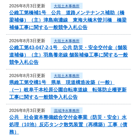
2026年8月3日更新
大垣土木事務所
公維工第橋補1号 公共 道路メンテナンス補助（橋
梁補修）（主）津島南濃線 東海大橋木曽川橋 橋梁
補修工事に関する一般競争入札公告
2026年8月3日更新
大垣土木事務所
公維工第43-047-2-1号 公共 防災・安全交付金（舗装
道補修）（主）羽島養老線 舗装補修工事に関する一般
競争入札公告
2026年8月3日更新
大垣土木事務所
県維工第交構1号 県単 現道構造改築（一般）
（一）岐阜千本松原公園自転車道線 転落防止柵更新
工事に関する一般競争入札公告
2026年8月3日更新
流域浄水事務所
公共 社会資本整備総合交付金事業（防災・安全）水
処理（10池）反応タンク散気装置（再構築）工事（債
務）