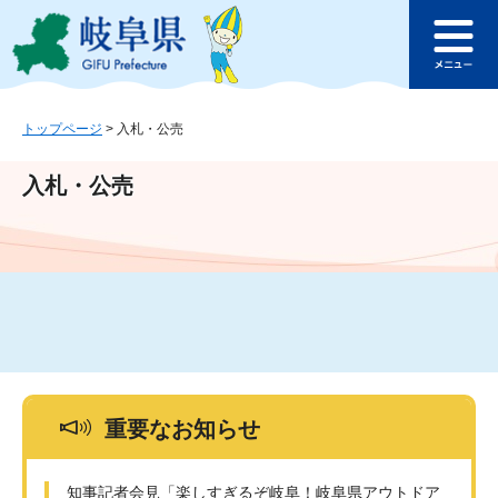
ペ
メ
このページの本文へ
ー
ニ
メ
ジ
ュ
ニ
の
ー
ュ
先
を
ー
頭
飛
トップページ
>
入札・公売
で
ば
す
し
入札・公売
。
て
本
文
へ
重要なお知らせ
知事記者会見「楽しすぎるぞ岐阜！岐阜県アウトドア