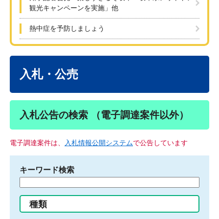
観光キャンペーンを実施」他
熱中症を予防しましょう
本
文
入札・公売
入札公告の検索 （電子調達案件以外）
電子調達案件は、
入札情報公開システム
で公告しています
キーワード検索
検
索
す
種類
る