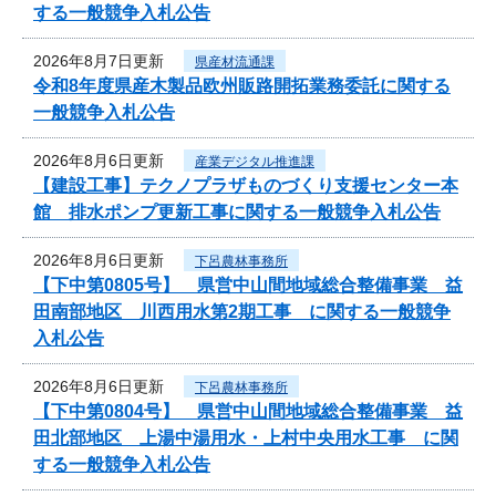
する一般競争入札公告
2026年8月7日更新
県産材流通課
令和8年度県産木製品欧州販路開拓業務委託に関する
一般競争入札公告
2026年8月6日更新
産業デジタル推進課
【建設工事】テクノプラザものづくり支援センター本
館 排水ポンプ更新工事に関する一般競争入札公告
2026年8月6日更新
下呂農林事務所
【下中第0805号】 県営中山間地域総合整備事業 益
田南部地区 川西用水第2期工事 に関する一般競争
入札公告
2026年8月6日更新
下呂農林事務所
【下中第0804号】 県営中山間地域総合整備事業 益
田北部地区 上湯中湯用水・上村中央用水工事 に関
する一般競争入札公告