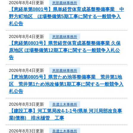
2026年8月4日更新
恵那農林事務所
【恵経単第0801号】県単経営体育成基盤整備事業 中
野方町地区 ほ場整備第5期工事に関する一般競争入
札公告
2026年8月4日更新
恵那農林事務所
【恵経第0803号】県営経営体育成基盤整備事業 久保
原地区 ほ場整備第12期工事に関する一般競争入札公
告
2026年8月4日更新
恵那農林事務所
【恵池第0805号】県営ため池等整備事業 荒井第1地
区 荒井第1ため池改修第1期工事に関する一般競争入
札公告
2026年8月3日更新
美濃土木事務所
【建設工事】河工第局改4-1-1号/県単 河川局部改良事
業(債務) 排水樋管 工事
2026年8月3日更新
美濃土木事務所