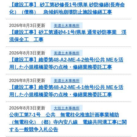
【建設工事】 砂工第砂修長1号/県単 砂防修繕(長寿命
化）（債務） 急傾斜地崩壊防止施設修繕工事
2026年8月3日更新
美濃土木事務所
【建設工事】砂工第通砂4-1号/県単 通常砂防事業 渓
流保全工 工事
2026年8月3日更新
美濃土木事務所
【建設工事】維委第48-A2-ME-4-2他号/公共 MEを活
用した小規模橋梁等の点検・修繕業務委託工事
2026年8月3日更新
美濃土木事務所
【建設工事】維委第48-A2-ME-4-1他号/公共 MEを活
用した小規模橋梁等の点検・修繕業務委託工事
2026年8月3日更新
大垣土木事務所
公街工第7-1号 公共 無電柱化推進計画事業補助
（無電柱化）（都）寺内安八線 電線共同溝工事に関
する一般競争入札公告