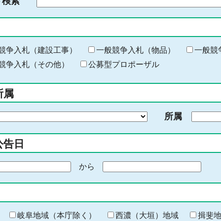
ド検索
検
索
す
る
キ
競争入札（建設工事）
一般競争入札（物品）
一般競
ー
競争入札（その他）
公募型プロポーザル
ワ
ー
所属
ド
を
所属
入
力
公告日
から
期
間
の
終
わ
岐阜地域（本庁除く）
西濃（大垣）地域
揖斐