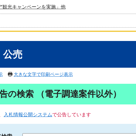
ア観光キャンペーンを実施」他
・公売
示
大きな文字で印刷ページ表示
告の検索 （電子調達案件以外）
、
入札情報公開システム
で公告しています