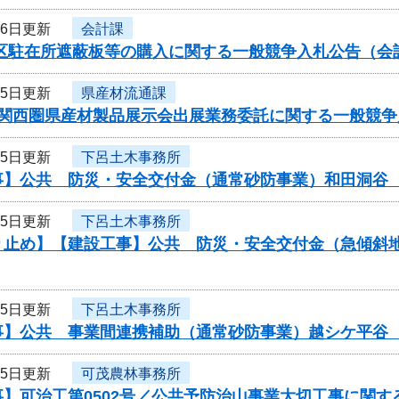
26日更新
会計課
地区駐在所遮蔽板等の購入に関する一般競争入札公告（会
25日更新
県産材流通課
度関西圏県産材製品展示会出展業務委託に関する一般競争
25日更新
下呂土木事務所
事】公共 防災・安全交付金（通常砂防事業）和田洞谷
25日更新
下呂土木事務所
り止め】【建設工事】公共 防災・安全交付金（急傾斜
25日更新
下呂土木事務所
事】公共 事業間連携補助（通常砂防事業）越シケ平谷
25日更新
可茂農林事務所
】可治工第0502号／公共予防治山事業大切工事に関す