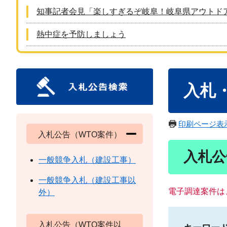
知事記者会見「楽しすぎるぞ岐阜！岐阜県アウトド
熱中症を予防しましょう
本
入札
文
印刷ページ表
入札公告（WTO案件）
入札公
一般競争入札（建設工事）
一般競争入札（建設工事以
電子調達案件は
外）
入札公告（WTO案件以