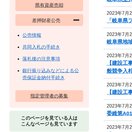
県有資産売却
2023年7月
「岐阜県
差押財産公売
2023年7月
公売情報
岐阜県地
共同入札の手続き
2023年7月
落札後の注意事項
【建設工
般競争入
銀行振り込みなどによる公
売保証金納付手続き
2023年7月
【建設工事
指定管理者の募集
2023年7月
委維第A0
このページを見ている人は
こんなページも見ています
2023年7月