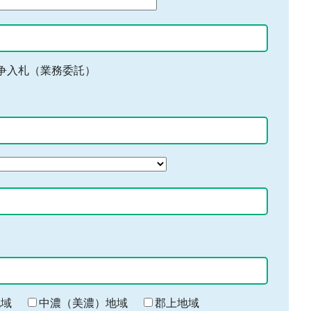
争入札（業務委託）
地域
中濃（美濃）地域
郡上地域