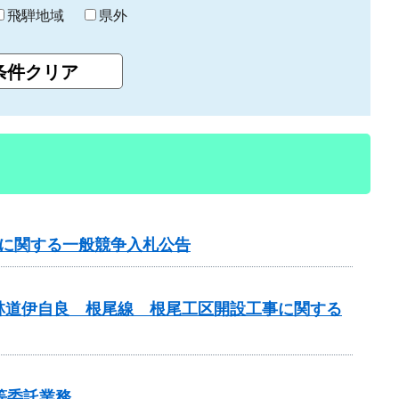
飛騨地域
県外
事に関する一般競争入札公告
林道伊自良 根尾線 根尾工区開設工事に関する
等委託業務