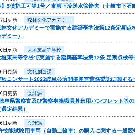
事】5債指工可第1号／東濃下流送水管撤去（土岐市下石
27日更新
森林文化アカデミー
森林文化アカデミーで実施する建築基準法第12条定期点
カデミー）
26日更新
大垣東高等学校
大垣東高等学校で実施する建築基準法第12条 定期点検
26日更新
文化創造課
歓コンサート2023岐阜公演開催運営業務委託に関する
26日更新
会計課
度岐阜県警察官及び警察事務職員募集用パンフレット等
（選定結果）
26日更新
会計課
免許技能試験用車両（自動二輪車）の購入に関する一般競