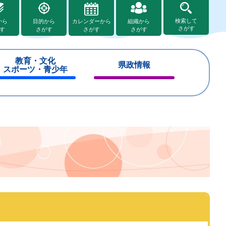
検索して
から
目的から
カレンダーから
組織から
さがす
す
さがす
さがす
さがす
教育・文化
県政情報
スポーツ・青少年
閉
閉
じ
じ
る
る