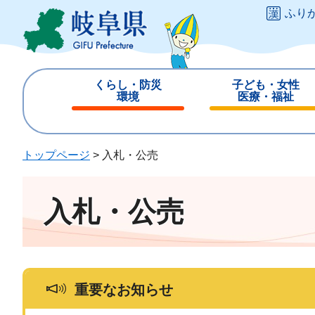
ペ
メ
ふり
ー
ニ
ジ
ュ
の
ー
先
を
くらし・防災
子ども・女性
頭
飛
環境
医療・福祉
で
ば
閉
閉
す
し
じ
じ
。
て
る
る
トップページ
>
入札・公売
本
文
へ
入札・公売
重要なお知らせ