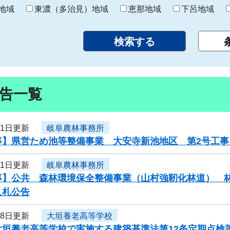
り
地域
東濃（多治見）地域
恵那地域
下呂地域
告一覧
31日更新
岐阜農林事務所
事】県営ため池等整備事業 大安寺新池地区 第2号工
31日更新
岐阜農林事務所
事】公共 森林環境保全整備事業（山村強靭化林道） 
入札公告
28日更新
大垣養老高等学校
大垣養老高等学校で実施する建築基準法第12条定期点検