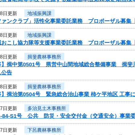
28日更新
地域振興課
ファンクラブ」活性化事業委託業務 プロポーザル募集
28日更新
地域振興課
域おこし協力隊等支援事業委託業務 プロポーザル募集
28日更新
揖斐農林事務所
事】揖中第0501号 県営中山間地域総合整備事業 揖
札公告
28日更新
揖斐農林事務所
】揖治第0504号 緊急総合治山事業 柿ケ平地区 工事
27日更新
多治見土木事務所
1-84-S1号 公共 防災・安全交付金（交通安全）事
27日更新
下呂農林事務所