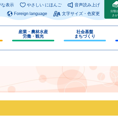
このページの本文へ
がな表示
やさしい にほんご
音声読み上げ
分類
Foreign language
文字サイズ・色変更
さが
産業・農林水産
社会基盤
労働・観光
まちづくり
閉
閉
じ
じ
る
る