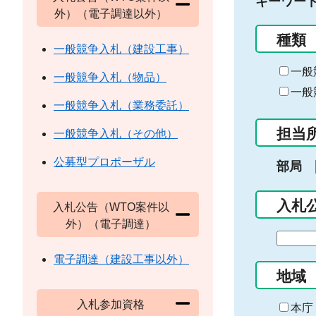
キーワー
外）（電子調達以外）
種類
一般競争入札（建設工事）
一般
一般競争入札（物品）
一般
一般競争入札（業務委託）
担当
一般競争入札（その他）
公募型プロポーザル
部局
入札
入札公告（WTO案件以
外）（電子調達）
期
間
電子調達（建設工事以外）
の
地域
始
入札参加資格
ま
本庁