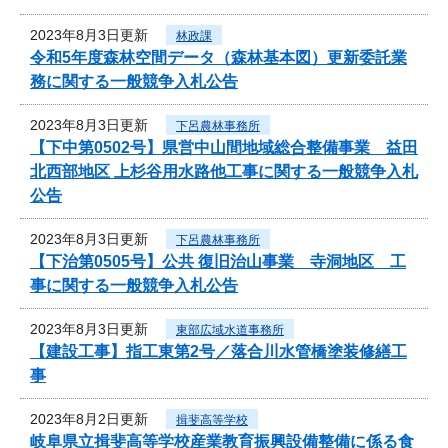
2023年8月3日更新
林政課
令和5年度森林空間データ（森林基本図）更新委託業
務に関する一般競争入札公告
2023年8月3日更新
下呂農林事務所
【下中第0502号】県営中山間地域総合整備事業 益田
北西部地区 上杉谷用水路他工事に関する一般競争入札
公告
2023年8月3日更新
下呂農林事務所
【下治第0505号】公共 復旧治山事業 寺洞地区 工
事に関する一般競争入札公告
2023年8月3日更新
東部広域水道事務所
【建設工事】指工東第2号／落合川水管橋塗装修繕工
事
2023年8月2日更新
揖斐高等学校
岐阜県立揖斐高等学校産業教育振興設備整備に係る食