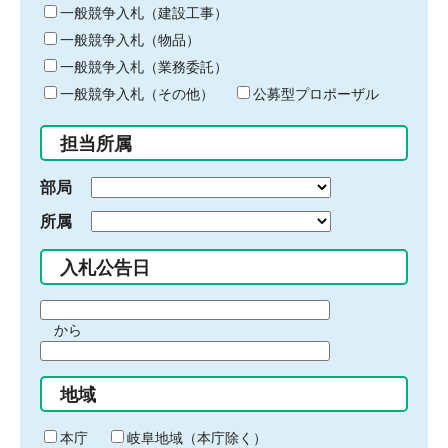
キ
一般競争入札（建設工事）
ー
一般競争入札（物品）
ワ
一般競争入札（業務委託）
ー
ド
一般競争入札（その他）
公募型プロポーザル
を
入
担当所属
力
部局
所属
入札公告日
期
から
間
期
の
間
始
地域
の
ま
終
り
わ
本庁
岐阜地域（本庁除く）