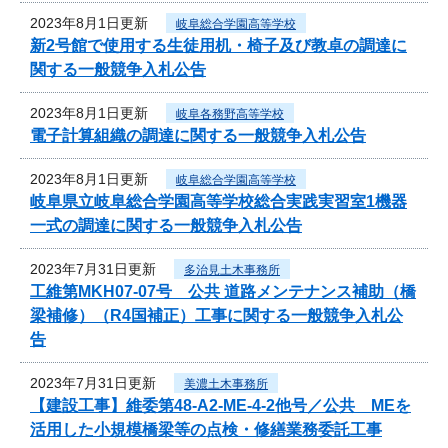
2023年8月1日更新
岐阜総合学園高等学校
新2号館で使用する生徒用机・椅子及び教卓の調達に
関する一般競争入札公告
2023年8月1日更新
岐阜各務野高等学校
電子計算組織の調達に関する一般競争入札公告
2023年8月1日更新
岐阜総合学園高等学校
岐阜県立岐阜総合学園高等学校総合実践実習室1機器
一式の調達に関する一般競争入札公告
2023年7月31日更新
多治見土木事務所
工維第MKH07-07号 公共 道路メンテナンス補助（橋
梁補修）（R4国補正）工事に関する一般競争入札公
告
2023年7月31日更新
美濃土木事務所
【建設工事】維委第48-A2-ME-4-2他号／公共 MEを
活用した小規模橋梁等の点検・修繕業務委託工事