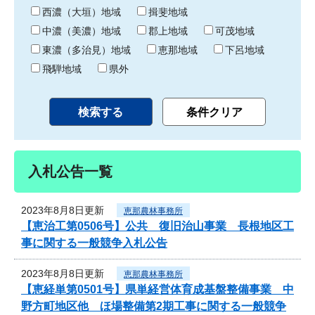
り
西濃（大垣）地域
揖斐地域
中濃（美濃）地域
郡上地域
可茂地域
東濃（多治見）地域
恵那地域
下呂地域
飛騨地域
県外
入札公告一覧
2023年8月8日更新
恵那農林事務所
【恵治工第0506号】公共 復旧治山事業 長根地区工
事に関する一般競争入札公告
2023年8月8日更新
恵那農林事務所
【恵経単第0501号】県単経営体育成基盤整備事業 中
野方町地区他 ほ場整備第2期工事に関する一般競争