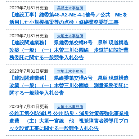
2023年7月31日更新
美濃土木事務所
【建設工事】維委第48-A2-ME-4-1他号／公共 MEを
活用した小規模橋梁等の点検・修繕業務委託工事
2023年7月31日更新
大垣土木事務所
【建設関連業務】 県維委第交構B号 県単 現道構造
改築（一般）（一）木曽三川公園線 歩道詳細設計業
務委託に関する一般競争入札公告
2023年7月31日更新
大垣土木事務所
【建設関連業務】 県維委第交構A号 県単 現道構造
改築（一般）（一）木曽三川公園線 測量業務委託に
関する一般競争入札公告
2023年7月31日更新
大垣土木事務所
公維工第交防減1号 公共 防災・減災対策等強化事業推
進費 （主）大垣一宮線 他 視覚障害者誘導用ブロ
ック設置工事に関する一般競争入札公告