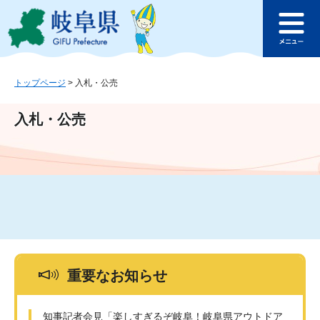
ペ
メ
このページの本文へ
ー
ニ
メ
ジ
ュ
ニ
の
ー
ュ
先
を
ー
頭
飛
トップページ
>
入札・公売
で
ば
す
し
入札・公売
。
て
本
文
へ
重要なお知らせ
知事記者会見「楽しすぎるぞ岐阜！岐阜県アウトドア