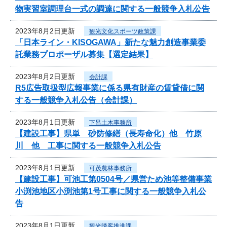
物実習室調理台一式の調達に関する一般競争入札公告
2023年8月2日更新
観光文化スポーツ政策課
「日本ライン・KISOGAWA」新たな魅力創造事業委
託業務プロポーザル募集【選定結果】
2023年8月2日更新
会計課
R5広告取扱型広報事業に係る県有財産の賃貸借に関
する一般競争入札公告（会計課）
2023年8月1日更新
下呂土木事務所
【建設工事】県単 砂防修繕（長寿命化）他 竹原
川 他 工事に関する一般競争入札公告
2023年8月1日更新
可茂農林事務所
【建設工事】可池工第0504号／県営ため池等整備事業
小渕池地区小渕池第1号工事に関する一般競争入札公
告
2023年8月1日更新
観光誘客推進課