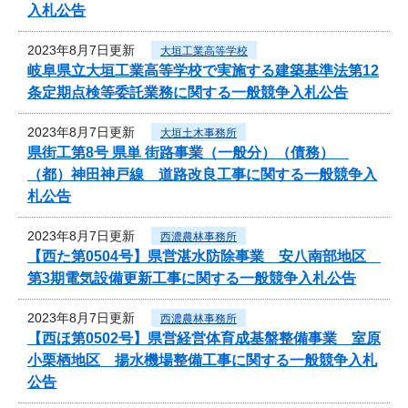
入札公告
2023年8月7日更新
大垣工業高等学校
岐阜県立大垣工業高等学校で実施する建築基準法第12
条定期点検等委託業務に関する一般競争入札公告
2023年8月7日更新
大垣土木事務所
県街工第8号 県単 街路事業（一般分）（債務）
（都）神田神戸線 道路改良工事に関する一般競争入
札公告
2023年8月7日更新
西濃農林事務所
【西た第0504号】県営湛水防除事業 安八南部地区
第3期電気設備更新工事に関する一般競争入札公告
2023年8月7日更新
西濃農林事務所
【西ほ第0502号】県営経営体育成基盤整備事業 室原
小栗栖地区 揚水機場整備工事に関する一般競争入札
公告