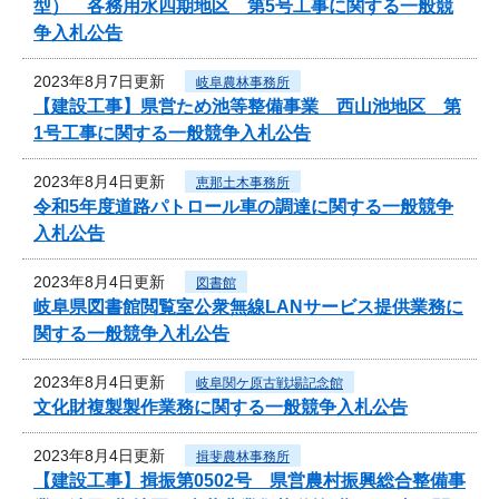
型） 各務用水四期地区 第5号工事に関する一般競
争入札公告
2023年8月7日更新
岐阜農林事務所
【建設工事】県営ため池等整備事業 西山池地区 第
1号工事に関する一般競争入札公告
2023年8月4日更新
恵那土木事務所
令和5年度道路パトロール車の調達に関する一般競争
入札公告
2023年8月4日更新
図書館
岐阜県図書館閲覧室公衆無線LANサービス提供業務に
関する一般競争入札公告
2023年8月4日更新
岐阜関ケ原古戦場記念館
文化財複製製作業務に関する一般競争入札公告
2023年8月4日更新
揖斐農林事務所
【建設工事】揖振第0502号 県営農村振興総合整備事