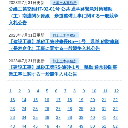
2023年7月31日更新
大垣土木事務所
公維工第交維HT-02-01号 公共 通学路緊急対策補助
（主）南濃関ケ原線 歩道整備工事に関する一般競争
入札公告
2023年7月31日更新
郡上土木事務所
【建設工事】単砂工第砂修長R5ー1号 県単 砂防修繕
（長寿命化）工事に関する一般競争入札公告
2023年7月31日更新
郡上土木事務所
【建設工事】単砂工第R5-通砂-1号 県単 通常砂防事
業工事に関する一般競争入札公告
1
2
3
4
5
6
7
8
9
10
11
12
13
14
15
16
17
18
19
20
21
22
23
24
25
26
27
28
29
30
31
32
33
34
35
36
37
38
39
40
41
42
43
44
45
46
47
48
49
50
51
52