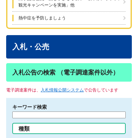
観光キャンペーンを実施」他
熱中症を予防しましょう
本
文
入札・公売
入札公告の検索 （電子調達案件以外）
電子調達案件は、
入札情報公開システム
で公告しています
キーワード検索
検
索
す
種類
る